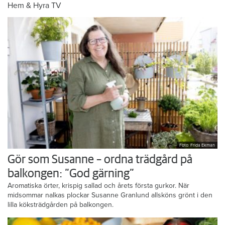
Hem & Hyra TV
Foto: Frida Ekman
Gör som Susanne – ordna trädgård på
balkongen: ”God gärning”
Aromatiska örter, krispig sallad och årets första gurkor. När
midsommar nalkas plockar Susanne Granlund allsköns grönt i den
lilla köksträdgården på balkongen.