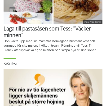
Foto: Frida Ekman
Laga till pastasåsen som Tess: ”Väcker
minnen”
Hon växte upp med sin mammas hemlagade husmanskost och
vurmade för skolmaten. I köket i trean i Rönninge vill Tess Thi
Blanck återuppväcka egna minnen och skapa nya åt sina söner.
Krönikor