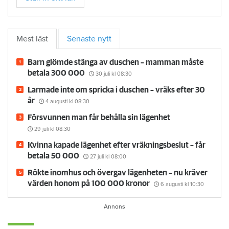
Mest läst
Senaste nytt
Barn glömde stänga av duschen – mamman måste
betala 300 000
30 juli
kl 08:30
Larmade inte om spricka i duschen – vräks efter 30
år
4 augusti
kl 08:30
Försvunnen man får behålla sin lägenhet
29 juli
kl 08:30
Kvinna kapade lägenhet efter vräkningsbeslut – får
betala 50 000
27 juli
kl 08:00
Rökte inomhus och övergav lägenheten – nu kräver
värden honom på 100 000 kronor
6 augusti
kl 10:30