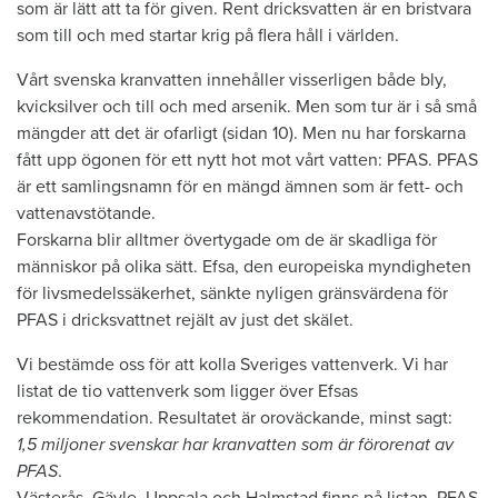
som är lätt att ta för given. Rent dricksvatten är en bristvara
som till och med startar krig på flera håll i världen.
Vårt svenska kranvatten innehåller ­visserligen både bly,
kvicksilver och till och med arsenik. Men som tur är i så små
mängder att det är ofarligt (sidan 10). Men nu har forskarna
fått upp ögonen för ett nytt hot mot vårt vatten: PFAS. PFAS
är ett samlingsnamn för en mängd ämnen som är fett- och
vattenavstötande.
Forskarna blir alltmer övertygade om de är skadliga för
människor på olika sätt. Efsa, den europeiska myndigheten
för livsmedelssäkerhet, sänkte nyligen gränsvärdena för
PFAS i dricksvattnet rejält av just det skälet.
Vi bestämde oss för att kolla Sveriges vattenverk. Vi har
listat de tio vattenverk som ligger över Efsas
rekommendation. Resultatet är oroväckande, minst sagt:
1,5 miljoner svenskar har kranvatten som är förorenat av
PFAS
.
Västerås, Gävle, Uppsala och Halmstad finns på listan. PFAS