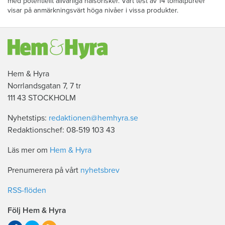
med potentiellt allvarliga hälsorisker. Vårt test av 14 tomatpuréer
visar på anmärkningsvärt höga nivåer i vissa produkter.
Hem & Hyra
Norrlandsgatan 7, 7 tr
111 43 STOCKHOLM
Nyhetstips:
redaktionen@hemhyra.se
Redaktionschef: 08-519 103 43
Läs mer om
Hem & Hyra
Prenumerera på vårt
nyhetsbrev
RSS-flöden
Följ Hem & Hyra