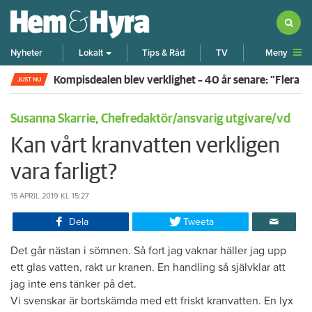
Meny
Nyheter
Lokalt
Tips & Råd
TV
Kompisdealen blev verklighet – 40 år senare: "Flera f
JUST NU
Susanna Skarrie, Chefredaktör/ansvarig utgivare/vd
Kan vårt kranvatten verkligen
vara farligt?
15 APRIL 2019
KL 15:27
Dela
Tweeta
Det går nästan i sömnen. Så fort jag vaknar häller jag upp
ett glas vatten, rakt ur kranen. En handling så självklar att
jag inte ens tänker på det.
Vi svenskar är bortskämda med ett friskt kranvatten. En lyx