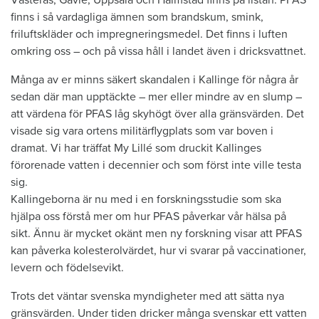
finns i så vardagliga ämnen som brandskum, smink,
friluftskläder och impregneringsmedel. Det finns i luften
omkring oss – och på vissa håll i landet även i dricksvattnet.
Många av er minns säkert skandalen i Kallinge för några år
sedan där man upptäckte – mer eller mindre av en slump –
att värdena för PFAS låg skyhögt över alla gränsvärden. Det
visade sig vara ortens militärflygplats som var boven i
dramat. Vi har träffat My Lillé som druckit Kallinges
förorenade vatten i decennier och som först inte ville testa
sig.
Kallingeborna är nu med i en forskningsstudie som ska
hjälpa oss förstå mer om hur PFAS påverkar vår hälsa på
sikt. Ännu är mycket okänt men ny forskning visar att PFAS
kan påverka kolesterolvärdet, hur vi svarar på vaccinationer,
levern och födelsevikt.
Trots det väntar svenska myndigheter med att sätta nya
gräns­värden. Under tiden dricker många svenskar ett vatten