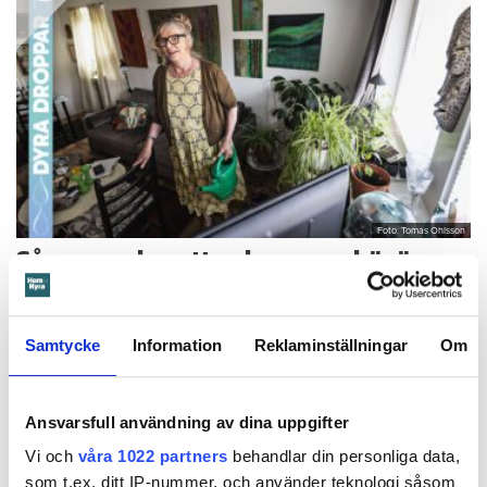
Foto: Tomas Ohlsson
Så sparar du vatten hemma – här är
Kristins bästa tips
Knepen är enkla: ”Det är ingen uppoffring alls från min sida”, säger
Kristin Rydberg.
Samtycke
Information
Reklaminställningar
Om
Tips & Råd
Ansvarsfull användning av dina uppgifter
Vi och
våra 1022 partners
behandlar din personliga data,
som t.ex. ditt IP-nummer, och använder teknologi såsom