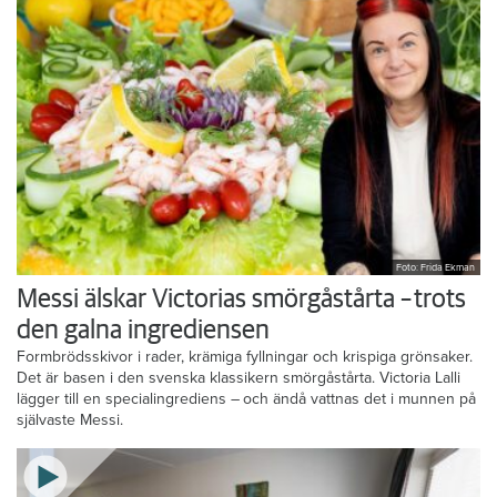
Foto: Frida Ekman
Messi älskar Victorias smörgåstårta – trots
den galna ingrediensen
Formbrödsskivor i rader, krämiga fyllningar och krispiga grönsaker.
Det är basen i den svenska klassikern smörgåstårta. Victoria Lalli
lägger till en specialingrediens – och ändå vattnas det i munnen på
självaste Messi.