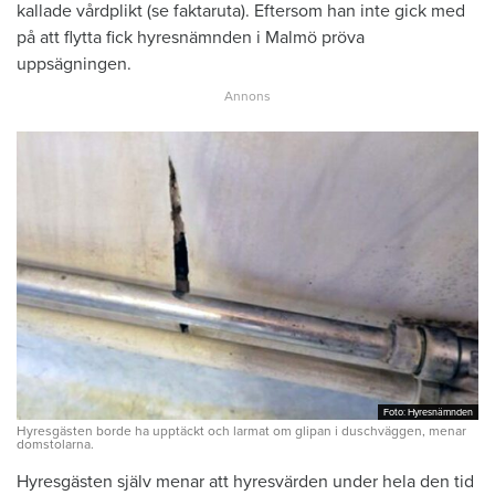
kallade vårdplikt (se faktaruta). Eftersom han inte gick med
på att flytta fick hyresnämnden i Malmö pröva
uppsägningen.
Foto: Hyresnämnden
Foto: Hyresnämnden
Hyresgästen borde ha upptäckt och larmat om glipan i duschväggen, menar
domstolarna.
Hyresgästen själv menar att hyresvärden under hela den tid