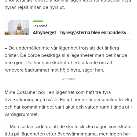
prioriterar att renovera tomma lägenheter för att sedan höja
hyran rejält innan de hyrs ut.
Läs också
Albyberget – hyresgästerna blev en handelsvara
– De underhåller inte vår lägenhet trots att det är flera
brister. De borde besiktiga alla lägenheter men det har de
inte gjort. De har bara skickat ut erbjudande om att
renovera badrummet mot höjd hyra, säger han.
Mine Coskuner bor i en lägenhet som haft tre-fyra
översvämningar på två år. Enligt henne är personalen trevlig
och har kommit när det varit akut och vatten runnit ända ut i
vardagsrummet.
– Men sedan sade de att de skulle skicka någon som skulle
titta på lägenheten efter översvämningarna, men ingen har