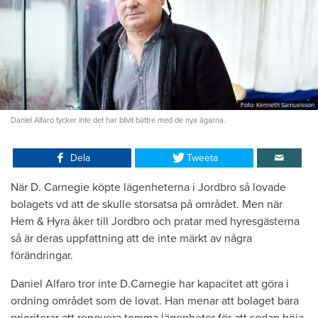
Foto: Kenneth Samuelsson
Daniel Alfaro tycker inte det har blivit bättre med de nya ägarna.
Dela
Tweeta
När D. Carnegie köpte lägenheterna i Jordbro så lovade
bolagets vd att de skulle storsatsa på området. Men när
Hem & Hyra åker till Jordbro och pratar med hyresgästerna
så är deras uppfattning att de inte märkt av några
förändringar.
Daniel Alfaro tror inte D.Carnegie har kapacitet att göra i
ordning området som de lovat. Han menar att bolaget bara