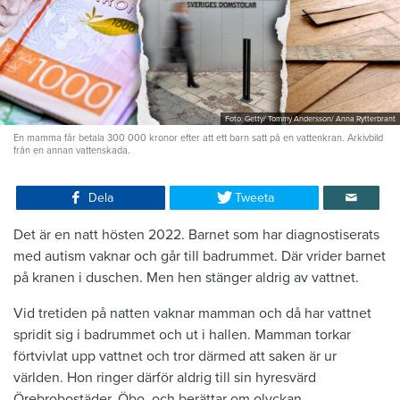
Foto: Getty/ Tommy Andersson/ Anna Rytterbrant
En mamma får betala 300 000 kronor efter att ett barn satt på en vattenkran. Arkivbild
från en annan vattenskada.
Dela
Tweeta
Det är en natt hösten 2022. Barnet som har diagnostiserats
med autism vaknar och går till badrummet. Där vrider barnet
på kranen i duschen. Men hen stänger aldrig av vattnet.
Vid tretiden på natten vaknar mamman och då har vattnet
spridit sig i badrummet och ut i hallen. Mamman torkar
förtvivlat upp vattnet och tror därmed att saken är ur
världen. Hon ringer därför aldrig till sin hyresvärd
Örebrobostäder, Öbo, och berättar om olyckan.