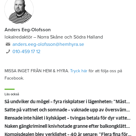
Anders Eeg-Olofsson
lokalredaktör
–
Norra Skåne och Södra Halland
anders.eeg-olofsson@hemhyra.se
010-459 17 12
MISSA INGET FRÅN HEM & HYRA.
Tryck här
för att följa oss på
Facebook.
Läs också
Så undviker du mögel – fyra riskplatser i lägenheten: ”Måste städa bort”
Satte på vattnet och somnade – vaknade upp av översvämning hos grannen
Rensade inte hålet i kylskåpet – tvingas betala för dyr vattenskada
Naken gängkriminell knivhotade granne efter balkongklättring
Kompisdealen blev verklighet – 40 år senare: "Flera fina fördelar med att dela bostad"