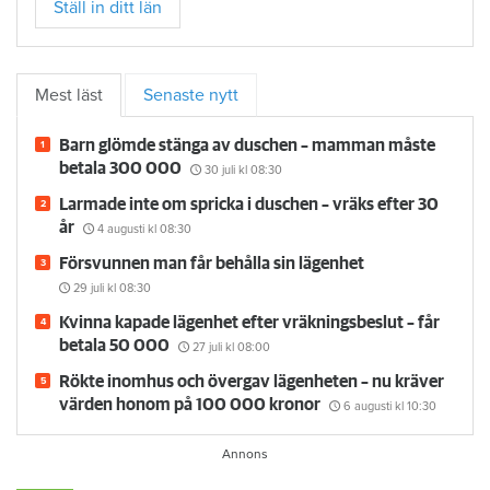
Ställ in ditt län
Mest läst
Senaste nytt
Barn glömde stänga av duschen – mamman måste
betala 300 000
30 juli
kl 08:30
Larmade inte om spricka i duschen – vräks efter 30
år
4 augusti
kl 08:30
Försvunnen man får behålla sin lägenhet
29 juli
kl 08:30
Kvinna kapade lägenhet efter vräkningsbeslut – får
betala 50 000
27 juli
kl 08:00
Rökte inomhus och övergav lägenheten – nu kräver
värden honom på 100 000 kronor
6 augusti
kl 10:30