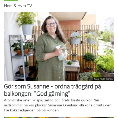
Hem & Hyra TV
Foto: Frida Ekman
Gör som Susanne – ordna trädgård på
balkongen: ”God gärning”
Aromatiska örter, krispig sallad och årets första gurkor. När
midsommar nalkas plockar Susanne Granlund allsköns grönt i den
lilla köksträdgården på balkongen.