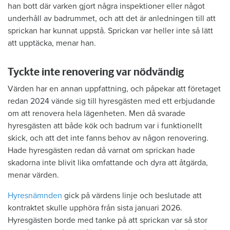
han bott där varken gjort några inspektioner eller något
underhåll av badrummet, och att det är anledningen till att
sprickan har kunnat uppstå. Sprickan var heller inte så lätt
att upptäcka, menar han.
Tyckte inte renovering var nödvändig
Värden har en annan uppfattning, och påpekar att företaget
redan 2024 vände sig till hyresgästen med ett erbjudande
om att renovera hela lägenheten. Men då svarade
hyresgästen att både kök och badrum var i funktionellt
skick, och att det inte fanns behov av någon renovering.
Hade hyresgästen redan då varnat om sprickan hade
skadorna inte blivit lika omfattande och dyra att åtgärda,
menar värden.
Hyresnämnden
gick på värdens linje och beslutade att
kontraktet skulle upphöra från sista januari 2026.
Hyresgästen borde med tanke på att sprickan var så stor