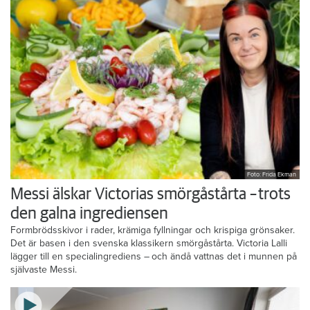
Foto: Frida Ekman
Messi älskar Victorias smörgåstårta – trots
den galna ingrediensen
Formbrödsskivor i rader, krämiga fyllningar och krispiga grönsaker.
Det är basen i den svenska klassikern smörgåstårta. Victoria Lalli
lägger till en specialingrediens – och ändå vattnas det i munnen på
självaste Messi.