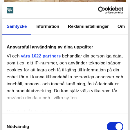
Samtycke
Information
Reklaminställningar
Om
Foto: Arkivbild: Anna Rytterbrant
Foto: Arkivbild: Anna Rytterbrant
Ansvarsfull användning av dina uppgifter
Vattnet spred sig genom sanden under golvet in till vardagsrum och kök.
Biden är en arkivbild från en annan vattenskada.
Vi och
våra 1022 partners
behandlar din personliga data,
Hemförsäkring eller inte – det är frågan
som t.ex. ditt IP-nummer, och använder teknologi såsom
cookies för att lagra och få tillgång till information på din
I anteckningarna framgår att Örebrobostäder gång på gång
enhet för att kunna tillhandahålla personliga annonser och
försöker få klarhet i om hyresgästen har hemförsäkring. Allt
innehåll, annons- och innehållsmätning, åskådarinsikter
hyresgästen kan visa är en påminnelse om en obetald
och produktutveckling. Du kan själv välja vilka som får
olycksfallsförsäkring.
använda din data och i vilka syften.
Det är den 27 juni 2023 och en anställd vid Öbo skriver
”Torrt!” med utropstecken i arbetsloggen. Därmed påbörjar
Med din tillåtelse skulle vi även vilja:
Öbo planeringen för att lägga nytt golv i lägenheten. Men
Samla in information om din geografiska plats
Samtyckesval
de stöter på problem.
Nödvändig
som kan ha en noggrannhet på upp till flera meter