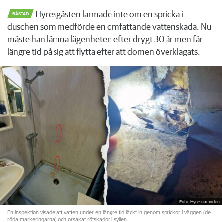
Hyresgästen larmade inte om en spricka i
BÅSTAD
duschen som medförde en omfattande vattenskada. Nu
måste han lämna lägenheten efter drygt 30 år men får
längre tid på sig att flytta efter att domen överklagats.
Foto: Hyresnämnden
En inspektion visade att vatten under en längre tid läckt in genom sprickor i väggen (de
röda markeringarna) och orsakat rötskador i syllen.