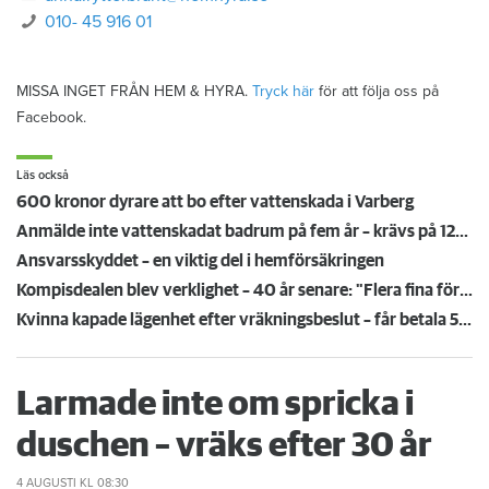
010- 45 916 01
MISSA INGET FRÅN HEM & HYRA.
Tryck här
för att följa oss på
Facebook.
Läs också
600 kronor dyrare att bo efter vattenskada i Varberg
Anmälde inte vattenskadat badrum på fem år – krävs på 125 000 kronor
Ansvarsskyddet – en viktig del i hemförsäkringen
Kompisdealen blev verklighet – 40 år senare: "Flera fina fördelar med att dela bostad"
Kvinna kapade lägenhet efter vräkningsbeslut – får betala 50 000
Larmade inte om spricka i
duschen – vräks efter 30 år
4 AUGUSTI
KL 08:30