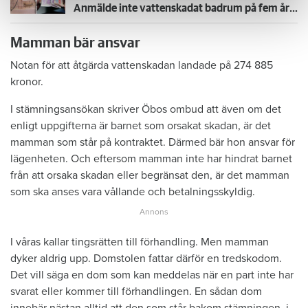
Anmälde inte vattenskadat badrum på fem år – krävs på 125 000 kronor
Mamman bär ansvar
Notan för att åtgärda vattenskadan landade på 274 885
kronor.
I stämningsansökan skriver Öbos ombud att även om det
enligt uppgifterna är barnet som orsakat skadan, är det
mamman som står på kontraktet. Därmed bär hon ansvar för
lägenheten. Och eftersom mamman inte har hindrat barnet
från att orsaka skadan eller begränsat den, är det mamman
som ska anses vara vållande och betalningsskyldig.
I våras kallar tingsrätten till förhandling. Men mamman
dyker aldrig upp. Domstolen fattar därför en tredskodom.
Det vill säga en dom som kan meddelas när en part inte har
svarat eller kommer till förhandlingen. En sådan dom
innebär nästan alltid att den som står bakom stämningen, i