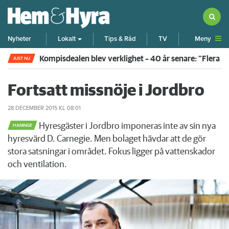
Meny
Nyheter
Lokalt
Tips & Råd
TV
Kompisdealen blev verklighet – 40 år senare: "Flera f
JUST NU
Fortsatt missnöje i Jordbro
28 DECEMBER 2015
KL 08:01
Hyresgäster i Jordbro imponeras inte av sin nya
HANINGE
hyresvärd D. Carnegie. Men bolaget hävdar att de gör
stora satsningar i området. Fokus ligger på vattenskador
och ventilation.