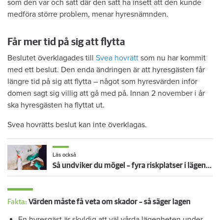
som den var och satt där den satt ha insett att den kunde
medföra större problem, menar hyresnämnden.
Får mer tid på sig att flytta
Beslutet överklagades till
Svea hovrätt
som nu har kommit
med ett beslut. Den enda ändringen är att hyresgästen får
längre tid på sig att flytta – något som hyresvärden inför
domen sagt sig villig att gå med på. Innan 2 november i år
ska hyresgästen ha flyttat ut.
Svea hovrätts beslut kan inte överklagas.
Läs också
Så undviker du mögel – fyra riskplatser i lägenheten: ”Måste städa bort”
Fakta:
Värden måste få veta om skador – så säger lagen
En hyresgäst är skyldig att väl vårda lägenheten under