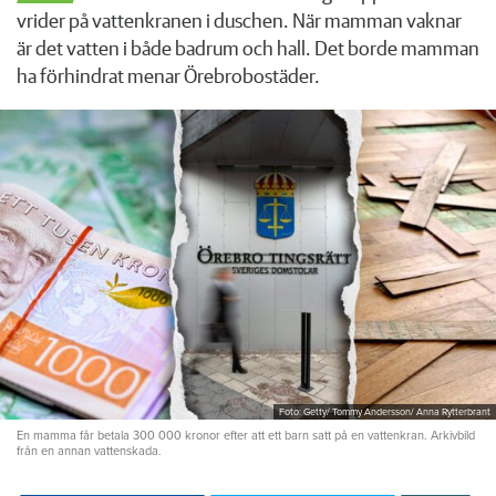
vrider på vattenkranen i duschen. När mamman vaknar
är det vatten i både badrum och hall. Det borde mamman
ha förhindrat menar Örebrobostäder.
Foto: Getty/ Tommy Andersson/ Anna Rytterbrant
En mamma får betala 300 000 kronor efter att ett barn satt på en vattenkran. Arkivbild
från en annan vattenskada.