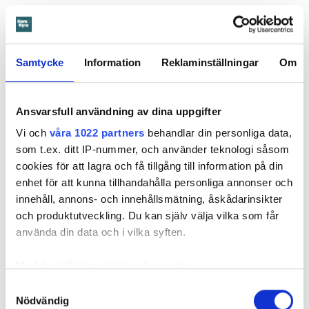
Det var när hyresvärdens hantverkare skulle byta ett
duschmunstycke under hösten förra året som en spricka i
plastmattan på väggen i duschen upptäcktes. Strax efter
detta lät värden ett företag göra en besiktning av
Samtycke
Information
Reklaminställningar
Om
badrummet. Då upptäcktes att vatten läckt från den trasiga
svetsskarven under en längre tid och orsakat omfattande
vattenskador.
Ansvarsfull användning av dina uppgifter
Vi och
våra 1022 partners
behandlar din personliga data,
Därför sade den privata hyresvärden upp hyreskontraktet
som t.ex. ditt IP-nummer, och använder teknologi såsom
med hänvisning till att hyresgästen inte iakttagit sin så
cookies för att lagra och få tillgång till information på din
kallade vårdplikt (se faktaruta). Eftersom han inte gick med
enhet för att kunna tillhandahålla personliga annonser och
på att flytta fick hyresnämnden i Malmö pröva
innehåll, annons- och innehållsmätning, åskådarinsikter
uppsägningen.
och produktutveckling. Du kan själv välja vilka som får
använda din data och i vilka syften.
Med din tillåtelse skulle vi även vilja:
Samla in information om din geografiska plats
Samtyckesval
Nödvändig
som kan ha en noggrannhet på upp till flera meter