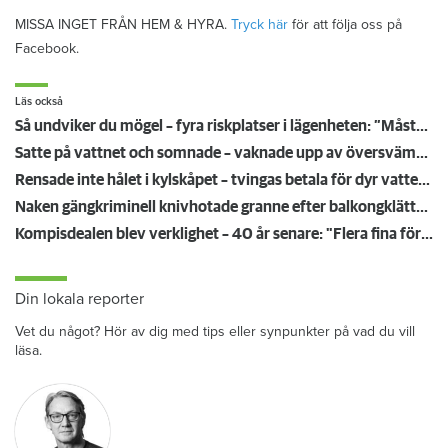
MISSA INGET FRÅN HEM & HYRA.
Tryck här
för att följa oss på
Facebook.
Läs också
Så undviker du mögel – fyra riskplatser i lägenheten: ”Måste städa bort”
Satte på vattnet och somnade – vaknade upp av översvämning hos grannen
Rensade inte hålet i kylskåpet – tvingas betala för dyr vattenskada
Naken gängkriminell knivhotade granne efter balkongklättring
Kompisdealen blev verklighet – 40 år senare: "Flera fina fördelar med att dela bostad"
Din lokala reporter
Vet du något? Hör av dig med tips eller synpunkter på vad du vill
läsa.