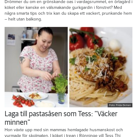
Drömmer du om en grönskande oas i vardagsrummet, en örtagård i
köket eller kanske en välsmakande gurkgardin i fönstret? Med
några smarta tips och trix kan du skapa ett vackert, prunkande hem
– helt utan balkong.
Foto: Frida Ekman
Laga till pastasåsen som Tess: ”Väcker
minnen”
Hon växte upp med sin mammas hemlagade husmanskost och
vurmade för skolmaten. I köket i trean i Rönninge vill Tess Thi