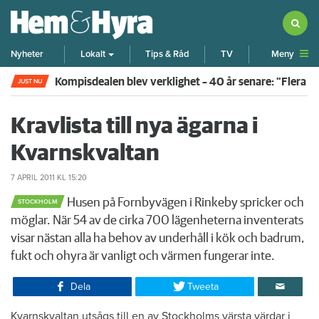
Meny
Nyheter
Lokalt
Tips & Råd
TV
Kompisdealen blev verklighet – 40 år senare: "Flera f
JUST NU
Kravlista till nya ägarna i
Kvarnskvaltan
7 APRIL 2011
KL 15:20
Husen på Fornbyvägen i Rinkeby spricker och
STOCKHOLM
möglar. När 54 av de cirka 700 lägenheterna inventerats
visar nästan alla ha behov av underhåll i kök och badrum,
fukt och ohyra är vanligt och värmen fungerar inte.
Dela
Tweeta
Kvarnskvaltan utsågs till en av Stockholms värsta värdar i