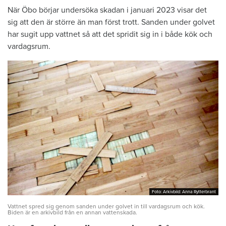
När Öbo börjar undersöka skadan i januari 2023 visar det
sig att den är större än man först trott. Sanden under golvet
har sugit upp vattnet så att det spridit sig in i både kök och
vardagsrum.
Foto: Arkivbild: Anna Rytterbrant
Foto: Arkivbild: Anna Rytterbrant
Vattnet spred sig genom sanden under golvet in till vardagsrum och kök.
Biden är en arkivbild från en annan vattenskada.