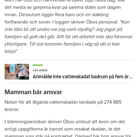
Men när Öbo och hantverkarna dyker upp nästa dag, står
det mesta av grejerna kvar på samma ställe som dagen
innan. Dessutom ligger flera barn och en släkting
fortfarande och sover. I loggen skriver Öbos personal:
”Kan
inte låta bli att undra var jag varit otydlig? Jag jagar på
familjen så gott det går. Allt för att arbetet inte ska försenas
ytterligare. Till sist kommer familjen i väg så att vi kan
börja
”.
Läs också
Anmälde inte vattenskadat badrum på fem år – krävs på 125 000 kronor
Mamman bär ansvar
Notan för att åtgärda vattenskadan landade på 274 885
kronor.
I stämningsansökan skriver Öbos ombud att även om det
enligt uppgifterna är barnet som orsakat skadan, är det
mamman som står på kontraktet. Därmed bär hon ansvar för