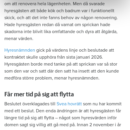
om att renovera hela lägenheten. Men då svarade
hyresgästen att både kök och badrum var i funktionellt
skick, och att det inte fanns behov av någon renovering.
Hade hyresgästen redan då varnat om sprickan hade
skadorna inte blivit lika omfattande och dyra att åtgärda,
menar värden.
Hyresnämnden
gick på värdens linje och beslutade att
kontraktet skulle upphöra från sista januari 2026.
Hyresgästen borde med tanke på att sprickan var så stor
som den var och satt där den satt ha insett att den kunde
medföra större problem, menar hyresnämnden.
Får mer tid på sig att flytta
Beslutet överklagades till
Svea hovrätt
som nu har kommit
med ett beslut. Den enda ändringen är att hyresgästen får
längre tid på sig att flytta – något som hyresvärden inför
domen sagt sig villig att gå med på. Innan 2 november i år