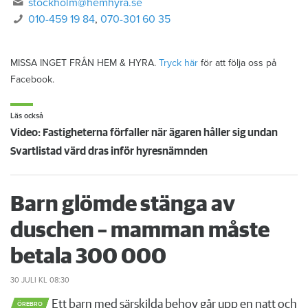
stockholm@hemhyra.se
010-459 19 84
,
070-301 60 35
MISSA INGET FRÅN HEM & HYRA.
Tryck här
för att följa oss på
Facebook.
Läs också
Video: Fastigheterna förfaller när ägaren håller sig undan
Svartlistad värd dras inför hyresnämnden
Barn glömde stänga av
duschen – mamman måste
betala 300 000
30 JULI
KL 08:30
Ett barn med särskilda behov går upp en natt och
ÖREBRO