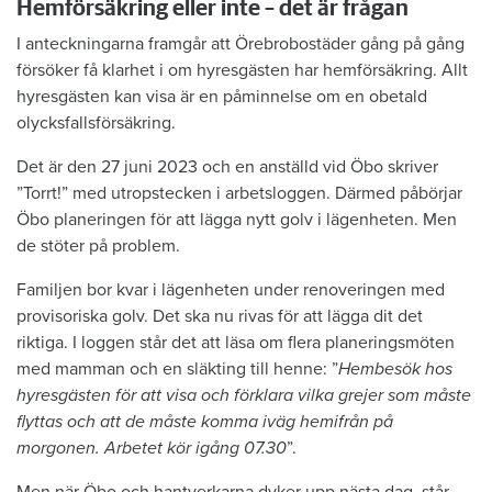
Hemförsäkring eller inte – det är frågan
I anteckningarna framgår att Örebrobostäder gång på gång
försöker få klarhet i om hyresgästen har hemförsäkring. Allt
hyresgästen kan visa är en påminnelse om en obetald
olycksfallsförsäkring.
Det är den 27 juni 2023 och en anställd vid Öbo skriver
”Torrt!” med utropstecken i arbetsloggen. Därmed påbörjar
Öbo planeringen för att lägga nytt golv i lägenheten. Men
de stöter på problem.
Familjen bor kvar i lägenheten under renoveringen med
provisoriska golv. Det ska nu rivas för att lägga dit det
riktiga. I loggen står det att läsa om flera planeringsmöten
med mamman och en släkting till henne: ”
Hembesök hos
hyresgästen för att visa och förklara vilka grejer som måste
flyttas och att de måste komma iväg hemifrån på
morgonen. Arbetet kör igång 07.30
”.