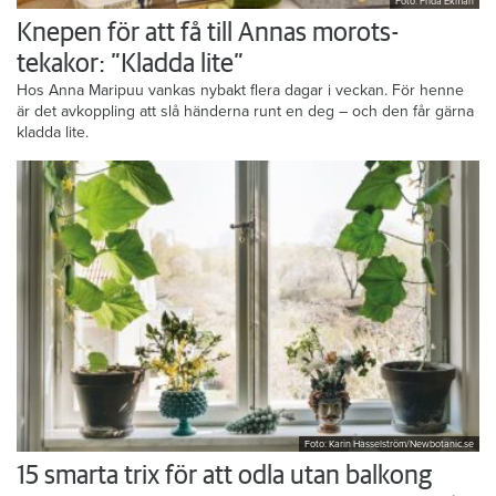
Foto: Frida Ekman
Knepen för att få till Annas morots-
tekakor: ”Kladda lite”
Hos Anna Maripuu vankas nybakt flera dagar i veckan. För henne
är det avkoppling att slå händerna runt en deg – och den får gärna
kladda lite.
Foto: Karin Hasselström/Newbotanic.se
15 smarta trix för att odla utan balkong