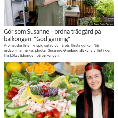
Foto: Frida Ekman
Gör som Susanne – ordna trädgård på
balkongen: ”God gärning”
Aromatiska örter, krispig sallad och årets första gurkor. När
midsommar nalkas plockar Susanne Granlund allsköns grönt i den
lilla köksträdgården på balkongen.