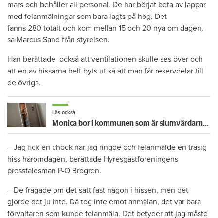
mars och behåller all personal. De har börjat beta av lappar
med felanmälningar som bara lagts på hög. Det
fanns 280 totalt och kom mellan 15 och 20 nya om dagen,
sa Marcus Sand från styrelsen.
Han berättade också att ventilationen skulle ses över och
att en av hissarna helt byts ut så att man får reservdelar till
de övriga.
Läs också
Monica bor i kommunen som är slumvärdarnas hemvist: "De köper billigt och vill tjäna pengar"
– Jag fick en chock när jag ringde och felanmälde en trasig
hiss häromdagen, berättade Hyresgästföreningens
presstalesman P-O Brogren.
– De frågade om det satt fast någon i hissen, men det
gjorde det ju inte. Då tog inte emot anmälan, det var bara
förvaltaren som kunde felanmäla. Det betyder att jag måste