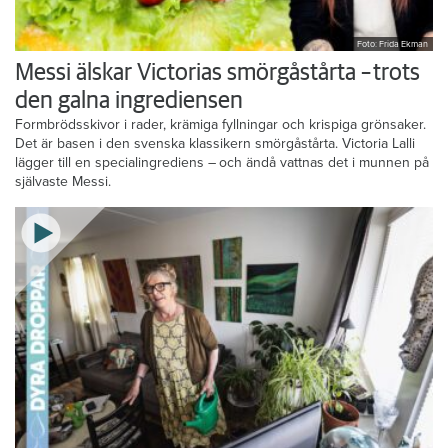
Foto: Frida Ekman
Messi älskar Victorias smörgåstårta – trots
den galna ingrediensen
Formbrödsskivor i rader, krämiga fyllningar och krispiga grönsaker.
Det är basen i den svenska klassikern smörgåstårta. Victoria Lalli
lägger till en specialingrediens – och ändå vattnas det i munnen på
självaste Messi.