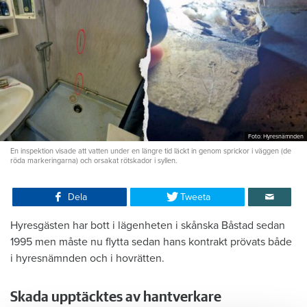
Foto: Hyresnämnden
En inspektion visade att vatten under en längre tid läckt in genom sprickor i väggen (de
röda markeringarna) och orsakat rötskador i syllen.
Dela
Tweeta
Hyresgästen har bott i lägenheten i skånska Båstad sedan
1995 men måste nu flytta sedan hans kontrakt prövats både
i hyresnämnden och i hovrätten.
Skada upptäcktes av hantverkare