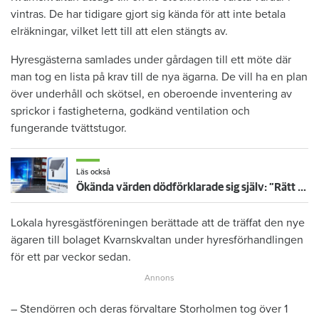
vintras. De har tidigare gjort sig kända för att inte betala​
elräkningar, vilket lett till att elen stängts av.
Hyresgästerna samlades under gårdagen till ett möte där
man tog en lista på krav till de nya ägarna. De vill ha en plan
över underhåll och skötsel, en oberoende inventering av
sprickor i fastigheterna, godkänd ventilation och
fungerande tvättstugor.
Läs också
Ökända värden dödförklarade sig själv: ”Rätt skönt att vara avliden faktiskt”
Lokala hyresgästföreningen berättade att de träffat den nye
ägaren till bolaget Kvarnskvaltan under hyresförhandlingen
för ett par veckor sedan.
– Stendörren och deras förvaltare Storholmen tog över 1