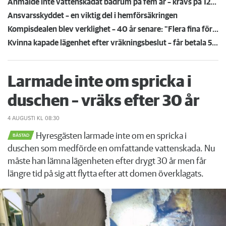
Anmälde inte vattenskadat badrum på fem år – krävs på 125 000 kronor
Ansvarsskyddet – en viktig del i hemförsäkringen
Kompisdealen blev verklighet – 40 år senare: "Flera fina fördelar med att dela bostad"
Kvinna kapade lägenhet efter vräkningsbeslut – får betala 50 000
Larmade inte om spricka i
duschen – vräks efter 30 år
4 AUGUSTI
KL 08:30
Hyresgästen larmade inte om en spricka i
BÅSTAD
duschen som medförde en omfattande vattenskada. Nu
måste han lämna lägenheten efter drygt 30 år men får
längre tid på sig att flytta efter att domen överklagats.