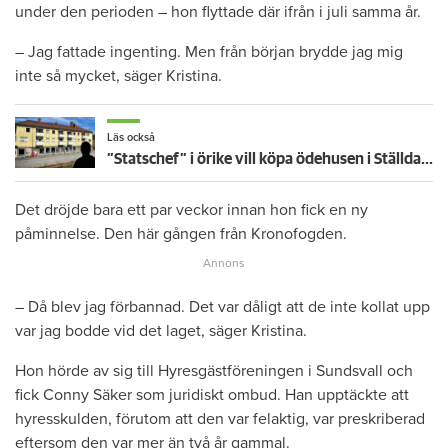
under den perioden – hon flyttade där ifrån i juli samma år.
– Jag fattade ingenting. Men från början brydde jag mig
inte så mycket, säger Kristina.
Läs också
”Statschef” i örike vill köpa ödehusen i Ställdalen – för 270 miljoner: Ska återställas i toppskick
Det dröjde bara ett par veckor innan hon fick en ny
påminnelse. Den här gången från Kronofogden.
– Då blev jag förbannad. Det var dåligt att de inte kollat upp
var jag bodde vid det laget, säger Kristina.
Hon hörde av sig till Hyresgästföreningen i Sundsvall och
fick Conny Säker som juridiskt ombud. Han upptäckte att
hyresskulden, förutom att den var felaktig, var preskriberad
eftersom den var mer än två år gammal.