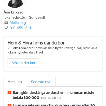
Åsa Eriksson
lokalredaktör
–
Sundsvall
Mejla mig
010-459 18 11
Hem & Hyra finns där du bor
20 lokalredaktörer bevakar hela hyres-Sverige. Välj själv vilka
lokala nyheter du vill se!
Ställ in ditt län
Mest läst
Senaste nytt
Barn glömde stänga av duschen – mamman måste
betala 300 000
30 juli
kl 08:30
Larmade inte om spricka i duschen – vräks efter 30