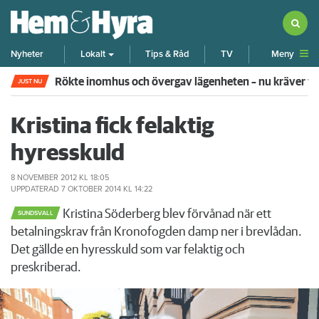
Meny
Nyheter
Lokalt
Tips & Råd
TV
Rökte inomhus och övergav lägenheten – nu kräver 
JUST NU
Kristina fick felaktig
hyresskuld
8 NOVEMBER 2012
KL 18:05
UPPDATERAD
7 OKTOBER 2014
KL 14:22
Kristina Söderberg blev förvånad när ett
SUNDSVALL
betalningskrav från Kronofogden damp ner i brevlådan.
Det gällde en hyresskuld som var felaktig och
preskriberad.