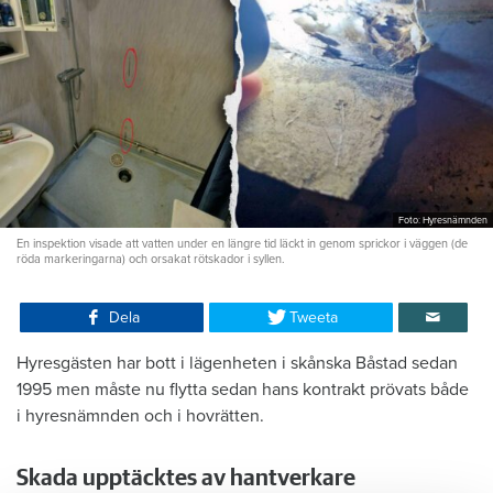
Foto: Hyresnämnden
En inspektion visade att vatten under en längre tid läckt in genom sprickor i väggen (de
röda markeringarna) och orsakat rötskador i syllen.
Dela
Tweeta
Hyresgästen har bott i lägenheten i skånska Båstad sedan
1995 men måste nu flytta sedan hans kontrakt prövats både
i hyresnämnden och i hovrätten.
Skada upptäcktes av hantverkare