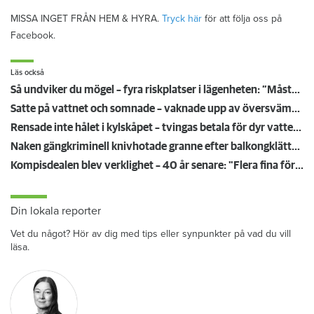
MISSA INGET FRÅN HEM & HYRA.
Tryck här
för att följa oss på
Facebook.
Läs också
Så undviker du mögel – fyra riskplatser i lägenheten: ”Måste städa bort”
Satte på vattnet och somnade – vaknade upp av översvämning hos grannen
Rensade inte hålet i kylskåpet – tvingas betala för dyr vattenskada
Naken gängkriminell knivhotade granne efter balkongklättring
Kompisdealen blev verklighet – 40 år senare: "Flera fina fördelar med att dela bostad"
Din lokala reporter
Vet du något? Hör av dig med tips eller synpunkter på vad du vill
läsa.