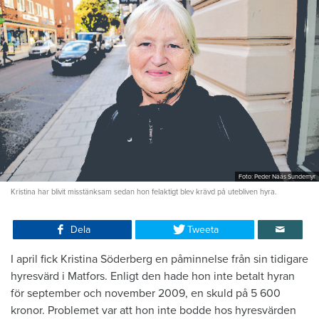
Foto: Peder Nääs Sundemyr
Kristina har blivit misstänksam sedan hon felaktigt blev krävd på utebliven hyra.
Dela
Tweeta
I april fick Kristina Söderberg en påminnelse från sin tidigare
hyresvärd i Matfors. Enligt den hade hon inte betalt hyran
för september och november 2009, en skuld på 5 600
kronor. Problemet var att hon inte bodde hos hyresvärden