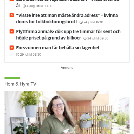
år
4 augusti
kl 08:30
”Visste inte att man måste ändra adress” – kvinna
döms för folkbokföringsbrott
24 juli
kl 16:10
Flyttfirma anmäls: dök upp tre timmar för sent och
höjde priset på grund av bilköer
24 juli
kl 09:30
Försvunnen man får behålla sin lägenhet
29 juli
kl 08:30
Hem & Hyra TV