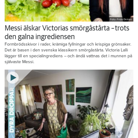
Foto: Frida Ekman
Messi älskar Victorias smörgåstårta – trots
den galna ingrediensen
Formbrödsskivor i rader, krämiga fyllningar och krispiga grönsaker.
Det är basen i den svenska klassikern smörgåstårta. Victoria Lalli
lägger till en specialingrediens – och ändå vattnas det i munnen på
självaste Messi.