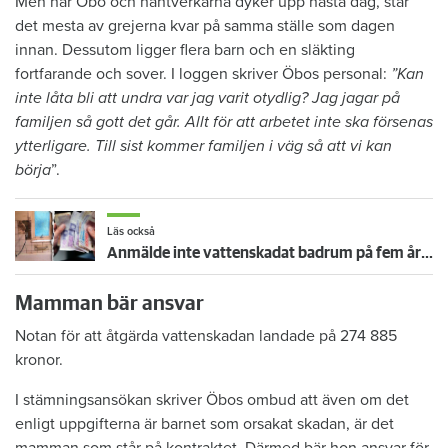
Men när Öbo och hantverkarna dyker upp nästa dag, står
det mesta av grejerna kvar på samma ställe som dagen
innan. Dessutom ligger flera barn och en släkting
fortfarande och sover. I loggen skriver Öbos personal:
”Kan
inte låta bli att undra var jag varit otydlig? Jag jagar på
familjen så gott det går. Allt för att arbetet inte ska försenas
ytterligare. Till sist kommer familjen i väg så att vi kan
börja
”.
Läs också
Anmälde inte vattenskadat badrum på fem år – krävs på 125 000 kronor
Mamman bär ansvar
Notan för att åtgärda vattenskadan landade på 274 885
kronor.
I stämningsansökan skriver Öbos ombud att även om det
enligt uppgifterna är barnet som orsakat skadan, är det