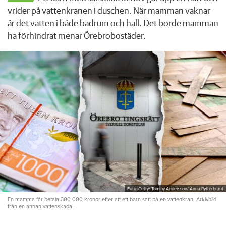
vrider på vattenkranen i duschen. När mamman vaknar
är det vatten i både badrum och hall. Det borde mamman
ha förhindrat menar Örebrobostäder.
Foto: Getty/ Tommy Andersson/ Anna Rytterbrant
En mamma får betala 300 000 kronor efter att ett barn satt på en vattenkran. Arkivbild
från en annan vattenskada.