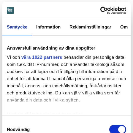
Det var när hyresvärdens hantverkare skulle byta ett
duschmunstycke under hösten förra året som en spricka i
plastmattan på väggen i duschen upptäcktes. Strax efter
detta lät värden ett företag göra en besiktning av
Samtycke
Information
Reklaminställningar
Om
badrummet. Då upptäcktes att vatten läckt från den trasiga
svetsskarven under en längre tid och orsakat omfattande
Ansvarsfull användning av dina uppgifter
vattenskador.
Vi och
våra 1022 partners
behandlar din personliga data,
Därför sade den privata hyresvärden upp hyreskontraktet
som t.ex. ditt IP-nummer, och använder teknologi såsom
med hänvisning till att hyresgästen inte iakttagit sin så
cookies för att lagra och få tillgång till information på din
kallade vårdplikt (se faktaruta). Eftersom han inte gick med
enhet för att kunna tillhandahålla personliga annonser och
på att flytta fick hyresnämnden i Malmö pröva
innehåll, annons- och innehållsmätning, åskådarinsikter
uppsägningen.
och produktutveckling. Du kan själv välja vilka som får
använda din data och i vilka syften.
Med din tillåtelse skulle vi även vilja:
Samla in information om din geografiska plats
Samtyckesval
Nödvändig
som kan ha en noggrannhet på upp till flera meter