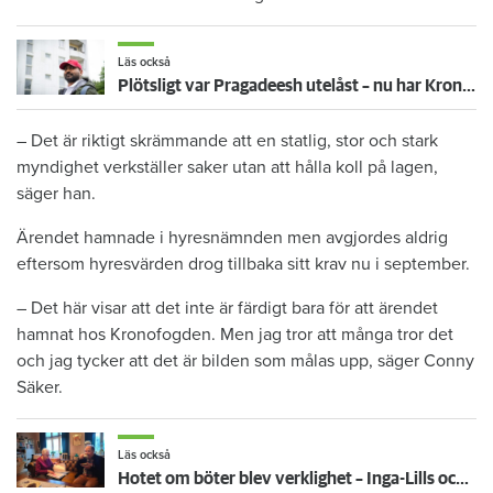
Läs också
Plötsligt var Pragadeesh utelåst – nu har Kronofogden hans möbler
– Det är riktigt skrämmande att en statlig, stor och stark
myndighet verkställer saker utan att hålla koll på lagen,
säger han.
Ärendet hamnade i hyresnämnden men avgjordes aldrig
eftersom hyresvärden drog tillbaka sitt krav nu i september.
– Det här visar att det inte är färdigt bara för att ärendet
hamnat hos Kronofogden. Men jag tror att många tror det
och jag tycker att det är bilden som målas upp, säger Conny
Säker.
Läs också
Hotet om böter blev verklighet – Inga-Lills och Stirlings hyresvärdar får betala 75 000: ”Herregud så onödigt”