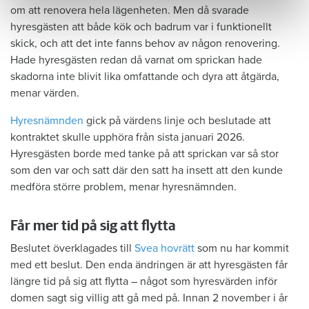
om att renovera hela lägenheten. Men då svarade
hyresgästen att både kök och badrum var i funktionellt
skick, och att det inte fanns behov av någon renovering.
Hade hyresgästen redan då varnat om sprickan hade
skadorna inte blivit lika omfattande och dyra att åtgärda,
menar värden.
Hyresnämnden
gick på värdens linje och beslutade att
kontraktet skulle upphöra från sista januari 2026.
Hyresgästen borde med tanke på att sprickan var så stor
som den var och satt där den satt ha insett att den kunde
medföra större problem, menar hyresnämnden.
Får mer tid på sig att flytta
Beslutet överklagades till
Svea hovrätt
som nu har kommit
med ett beslut. Den enda ändringen är att hyresgästen får
längre tid på sig att flytta – något som hyresvärden inför
domen sagt sig villig att gå med på. Innan 2 november i år