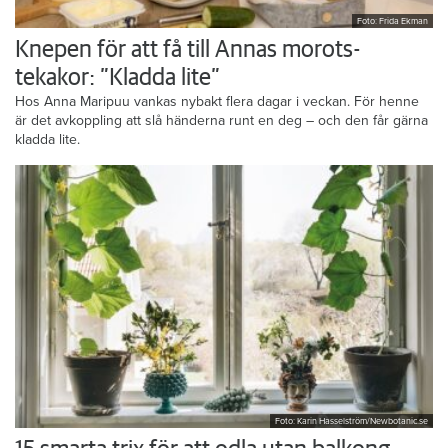
Foto: Frida Ekman
Knepen för att få till Annas morots-
tekakor: ”Kladda lite”
Hos Anna Maripuu vankas nybakt flera dagar i veckan. För henne
är det avkoppling att slå händerna runt en deg – och den får gärna
kladda lite.
Foto: Karin Hasselström/Newbotanic.se