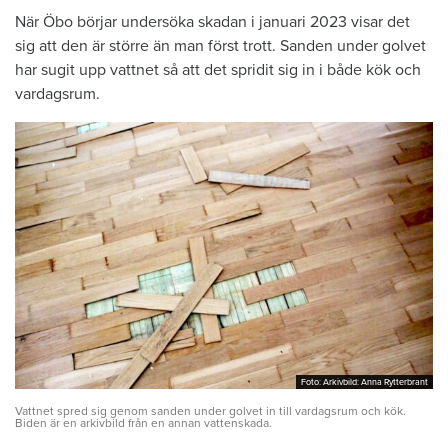
När Öbo börjar undersöka skadan i januari 2023 visar det
sig att den är större än man först trott. Sanden under golvet
har sugit upp vattnet så att det spridit sig in i både kök och
vardagsrum.
Foto: Arkivbild: Anna Rytterbrant
Foto: Arkivbild: Anna Rytterbrant
Vattnet spred sig genom sanden under golvet in till vardagsrum och kök.
Biden är en arkivbild från en annan vattenskada.