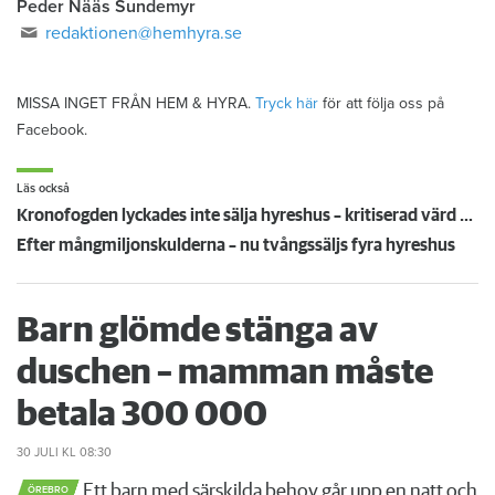
Peder Nääs Sundemyr
redaktionen@hemhyra.se
MISSA INGET FRÅN HEM & HYRA.
Tryck här
för att följa oss på
Facebook.
Läs också
Kronofogden lyckades inte sälja hyreshus – kritiserad värd får behålla dem tills vidare
Efter mångmiljonskulderna – nu tvångssäljs fyra hyreshus
Barn glömde stänga av
duschen – mamman måste
betala 300 000
30 JULI
KL 08:30
Ett barn med särskilda behov går upp en natt och
ÖREBRO