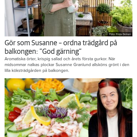
Foto: Frida Ekman
Gör som Susanne – ordna trädgård på
balkongen: ”God gärning”
Aromatiska örter, krispig sallad och årets första gurkor. När
midsommar nalkas plockar Susanne Granlund allsköns grönt i den
lilla köksträdgården på balkongen.