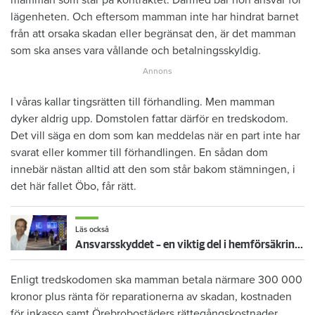
mamman som står på kontraktet. Därmed bär hon ansvar för
lägenheten. Och eftersom mamman inte har hindrat barnet
från att orsaka skadan eller begränsat den, är det mamman
som ska anses vara vållande och betalningsskyldig.
I våras kallar tingsrätten till förhandling. Men mamman
dyker aldrig upp. Domstolen fattar därför en tredskodom.
Det vill säga en dom som kan meddelas när en part inte har
svarat eller kommer till förhandlingen. En sådan dom
innebär nästan alltid att den som står bakom stämningen, i
det här fallet Öbo, får rätt.
Läs också
Ansvarsskyddet – en viktig del i hemförsäkringen
Enligt tredskodomen ska mamman betala närmare 300 000
kronor plus ränta för reparationerna av skadan, kostnaden
för inkasso samt Örebrobostäders rättegångskostnader.