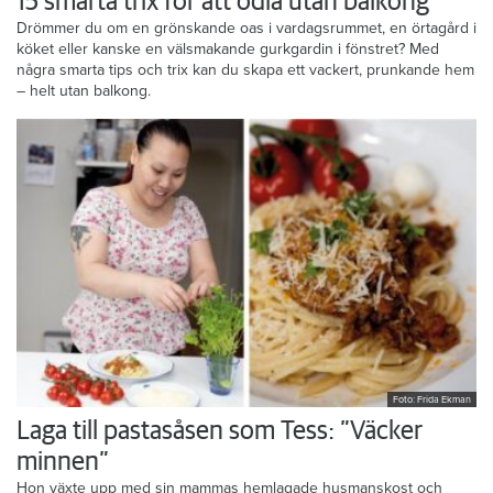
15 smarta trix för att odla utan balkong
Drömmer du om en grönskande oas i vardagsrummet, en örtagård i
köket eller kanske en välsmakande gurkgardin i fönstret? Med
några smarta tips och trix kan du skapa ett vackert, prunkande hem
– helt utan balkong.
Foto: Frida Ekman
Laga till pastasåsen som Tess: ”Väcker
minnen”
Hon växte upp med sin mammas hemlagade husmanskost och