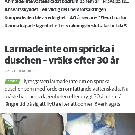
Anmälde inte vattenskadat badrum på fem år – krävs på 125 000 kronor
Ansvarsskyddet – en viktig del i hemförsäkringen
Kompisdealen blev verklighet – 40 år senare: "Flera fina fördelar med att dela bostad"
Kvinna kapade lägenhet efter vräkningsbeslut – får betala 50 000
Larmade inte om spricka i
duschen – vräks efter 30 år
4 AUGUSTI
KL 08:30
Hyresgästen larmade inte om en spricka i
BÅSTAD
duschen som medförde en omfattande vattenskada. Nu
måste han lämna lägenheten efter drygt 30 år men får
längre tid på sig att flytta efter att domen överklagats.