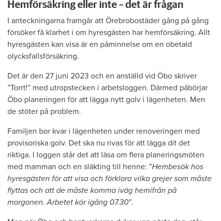
Hemförsäkring eller inte – det är frågan
I anteckningarna framgår att Örebrobostäder gång på gång
försöker få klarhet i om hyresgästen har hemförsäkring. Allt
hyresgästen kan visa är en påminnelse om en obetald
olycksfallsförsäkring.
Det är den 27 juni 2023 och en anställd vid Öbo skriver
”Torrt!” med utropstecken i arbetsloggen. Därmed påbörjar
Öbo planeringen för att lägga nytt golv i lägenheten. Men
de stöter på problem.
Familjen bor kvar i lägenheten under renoveringen med
provisoriska golv. Det ska nu rivas för att lägga dit det
riktiga. I loggen står det att läsa om flera planeringsmöten
med mamman och en släkting till henne: ”
Hembesök hos
hyresgästen för att visa och förklara vilka grejer som måste
flyttas och att de måste komma iväg hemifrån på
morgonen. Arbetet kör igång 07.30
”.