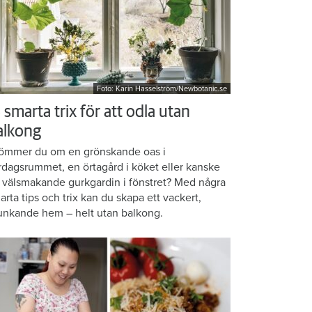
Foto: Karin Hasselström/Newbotanic.se
 smarta trix för att odla utan
alkong
ömmer du om en grönskande oas i
rdagsrummet, en örtagård i köket eller kanske
 välsmakande gurkgardin i fönstret? Med några
arta tips och trix kan du skapa ett vackert,
unkande hem – helt utan balkong.