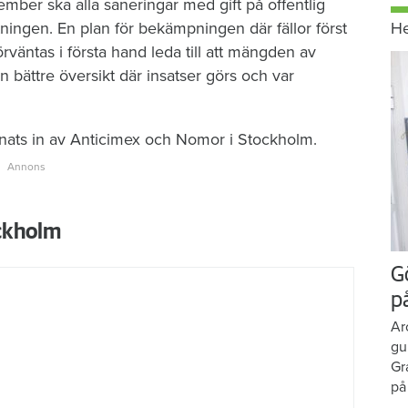
vember ska alla saneringar med gift på offentlig
ltningen. En plan för bekämpningen där fällor först
H
rväntas i första hand leda till att mängden av
n bättre översikt där insatser görs och var
lämnats in av Anticimex och Nomor i Stockholm.
ockholm
G
p
Ar
gu
Gr
på