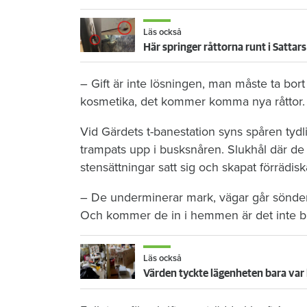
Läs också
Här springer råttorna runt i Sattars
– Gift är inte lösningen, man måste ta bor
kosmetika, det kommer komma nya råttor.
Vid Gärdets t-banestation syns spåren tydli
trampats upp i busksnåren. Slukhål där de g
stensättningar satt sig och skapat förrädis
– De underminerar mark, vägar går sönder, 
Och kommer de in i hemmen är det inte b
Läs också
Värden tyckte lägenheten bara var l