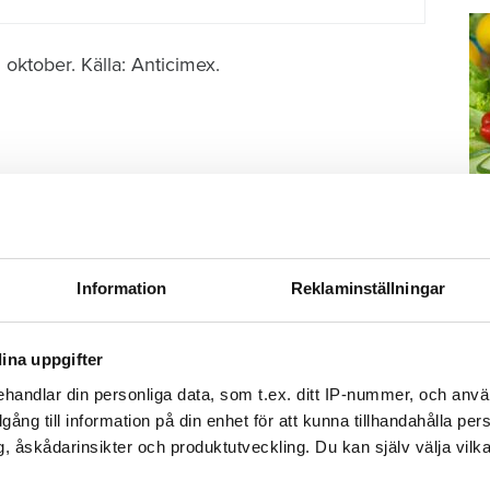
 oktober. Källa: Anticimex.
a.se
ölja oss på Facebook.
M
Information
Reklaminställningar
–
Fo
ina uppgifter
kr
e-Lis hus
kl
handlar din personliga data, som t.ex. ditt IP-nummer, och anv
Värden struntar i beslut och hotas av saftiga böter – men Inga-Lill slipper i alla fall mössen: ”Hälsa och tacka”
sp
illgång till information på din enhet för att kunna tillhandahålla pe
mu
, åskådarinsikter och produktutveckling. Du kan själv välja vilk