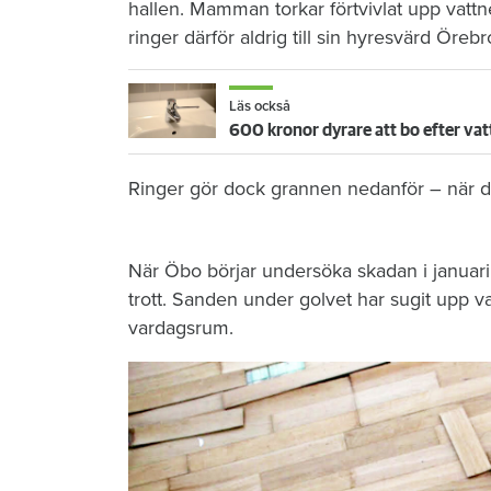
hallen. Mamman torkar förtvivlat upp vattn
ringer därför aldrig till sin hyresvärd Öre
Läs också
600 kronor dyrare att bo efter vat
Ringer gör dock grannen nedanför – när de
När Öbo börjar undersöka skadan i januari 
trott. Sanden under golvet har sugit upp vat
vardagsrum.