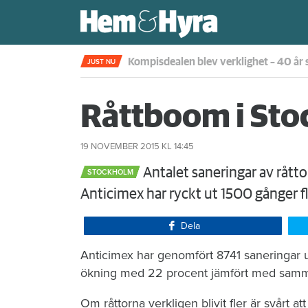
Kompisdealen blev verklighet – 40 år s
JUST NU
Råttboom i St
19 NOVEMBER 2015
KL 14:45
Antalet saneringar av råtto
STOCKHOLM
Anticimex har ryckt ut 1500 gånger f
Dela
Anticimex har genomfört 8741 saneringar und
ökning med 22 procent jämfört med samm
Om råttorna verkligen blivit fler är svårt at