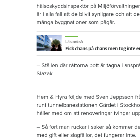
hälsoskyddsinspektör på Miljöförvaltningen
är i alla fall att de blivit synligare och a
många byggnationer som pågår.
Läs också
Fick chans på chans men tog inte e
– Ställen där råttorna bott är tagna i ans
Slazak.
Hem & Hyra följde med Sven Jeppsson från
runt tunnelbanestationen Gärdet i Stockholm
håller med om att renoveringar tvingar up
– Så fort man ruckar i saker så kommer de 
med gift eller slagfällor, det fungerar inte.