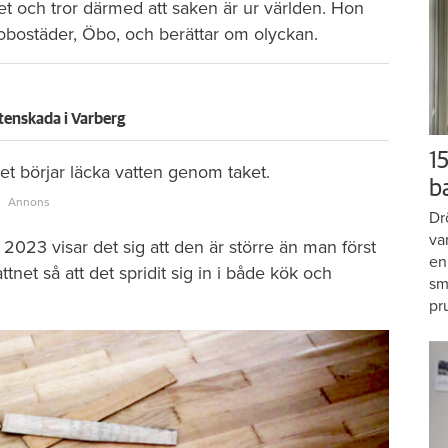
et och tror därmed att saken är ur världen. Hon
brobostäder, Öbo, och berättar om olyckan.
tenskada i Varberg
15
t börjar läcka vatten genom taket.
b
Dr
va
2023 visar det sig att den är större än man först
en
tnet så att det spridit sig in i både kök och
sm
pr