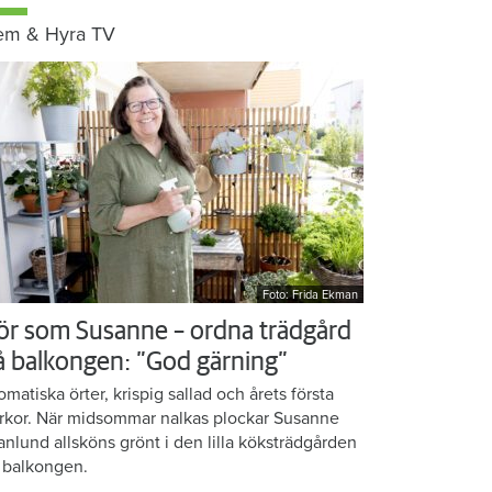
em & Hyra TV
Foto: Frida Ekman
ör som Susanne – ordna trädgård
å balkongen: ”God gärning”
omatiska örter, krispig sallad och årets första
rkor. När midsommar nalkas plockar Susanne
anlund allsköns grönt i den lilla köksträdgården
 balkongen.