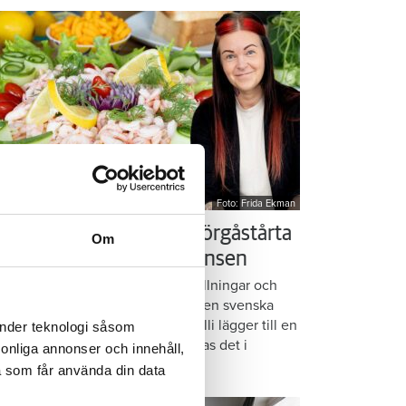
Foto: Frida Ekman
essi älskar Victorias smörgåstårta
Om
 trots den galna ingrediensen
rmbrödsskivor i rader, krämiga fyllningar och
ispiga grönsaker. Det är basen i den svenska
assikern smörgåstårta. Victoria Lalli lägger till en
änder teknologi såsom
ecialingrediens – och ändå vattnas det i
rsonliga annonser och innehåll,
nnen på självaste Messi.
a som får använda din data