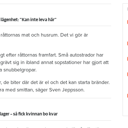
 lägenhet: ”Kan inte leva här”
t råttornas mat och husrum. Det vi gör är
gt efter råttornas framfart. Små autostrador har
rävt sig in ibland annat sopstationer har gjort att
ka snubbelgropar.
de biter där det är el och det kan starta bränder.
ra med smittan, säger Sven Jeppsson.
ager – så fick kvinnan bo kvar