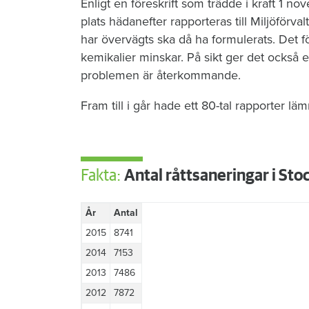
Enligt en föreskrift som trädde i kraft 1 no
plats hädanefter rapporteras till Miljöförva
har övervägts ska då ha formulerats. Det fö
kemikalier minskar. På sikt ger det också e
problemen är återkommande.
Fram till i går hade ett 80-tal rapporter 
Fakta:
Antal råttsaneringar i St
År
Antal
2015
8741
2014
7153
2013
7486
2012
7872