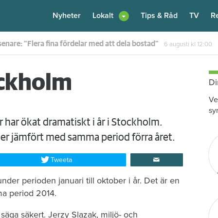
Nyheter
Lokalt
Tips & Råd
TV
R
enare: "Flera fina fördelar med att dela bostad"
6 augusti
kl 12:00
ockholm
Di
Ve
sy
r har ökat dramatiskt i år i Stockholm.
ler jämfört med samma period förra året.
Tweeta
er perioden januari till oktober i år. Det är en
a period 2014.
t säga säkert. Jerzy Slazak, miljö- och