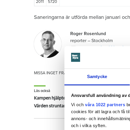
2011
5720
Saneringarna är utförda mellan januari och
Roger Rosenlund
reporter
–
Stockholm
roger.rosenlund@hemhyr
010-459 1375
MISSA INGET FRÅN HEM & HYRA.
Tryck här
för att f
Samtycke
Läs också
Ansvarsfull användning av d
Kampen hjälpte – så försvann råttorna från Ann
Vi och
våra 1022 partners
be
cookies för att lagra och få t
annons- och innehållsmätning
och i vilka syften.