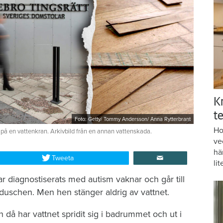
K
te
Foto: Getty/ Tommy Andersson/ Anna Rytterbrant
Ho
 på en vattenkran. Arkivbild från en annan vattenskada.
ve
hä
Tweeta
lit
r diagnostiserats med autism vaknar och går till
duschen. Men hen stänger aldrig av vattnet.
då har vattnet spridit sig i badrummet och ut i