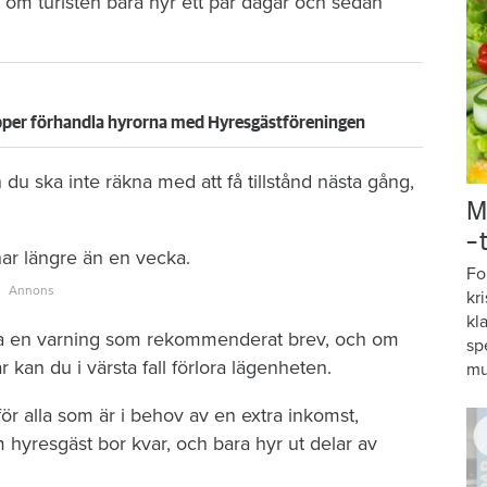
d om turisten bara hyr ett par dagar och sedan
ipper förhandla hyrorna med Hyresgästföreningen
du ska inte räkna med att få tillstånd nästa gång,
M
–
nar längre än en vecka.
Fo
kr
kl
cka en varning som rekommenderat brev, och om
sp
kan du i värsta fall förlora lägenheten.
mu
ör alla som är i behov av en extra inkomst,
resgäst bor kvar, och bara hyr ut delar av