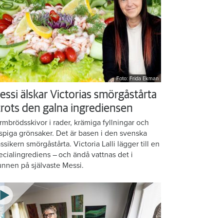
Foto: Frida Ekman
essi älskar Victorias smörgåstårta
 trots den galna ingrediensen
rmbrödsskivor i rader, krämiga fyllningar och
ispiga grönsaker. Det är basen i den svenska
assikern smörgåstårta. Victoria Lalli lägger till en
ecialingrediens – och ändå vattnas det i
nnen på självaste Messi.