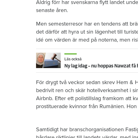
Aldrig förr har svenskarna flytt landet un
senaste åren.
Men semesterresor har en tendens att brän
det därför att hyra ut sin lägenhet till tur
idé om värden är med på noterna, men risk
Läs också
Ny lag idag – nu hoppas Nawzat få 
För drygt två veckor sedan skrev Hem &
bedrivit ren och skär hotellverksamhet i s
Airbnb. Efter ett polistillslag framkom att kvi
prostituerade kvinnor från Rumänien. Hon 
Samtidigt har branschorganisationen Fasti
hårdare riktlinjer till landets värdar, med 