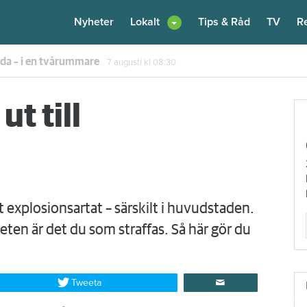
Nyheter
Lokalt
Tips & Råd
TV
R
enare: "Flera fina fördelar med att dela bostad"
6 augusti
kl 12:00
ut till
 explosionsartat – särskilt i huvudstaden.
eten är det du som straffas. Så här gör du
Tweeta