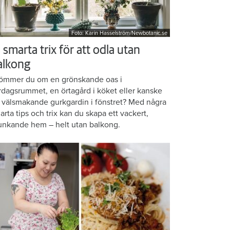
Foto: Karin Hasselström/Newbotanic.se
 smarta trix för att odla utan
alkong
ömmer du om en grönskande oas i
rdagsrummet, en örtagård i köket eller kanske
 välsmakande gurkgardin i fönstret? Med några
arta tips och trix kan du skapa ett vackert,
unkande hem – helt utan balkong.