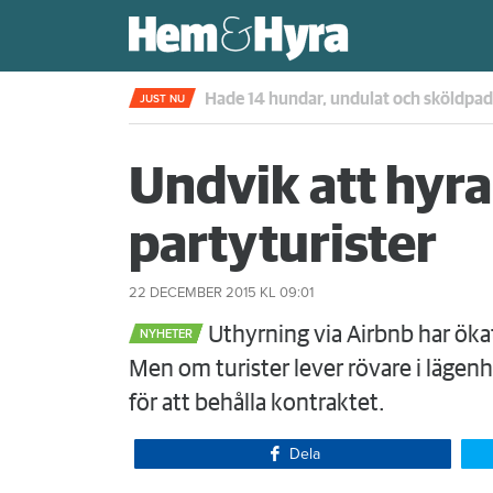
Kompisdealen blev verklighet – 40 år s
JUST NU
Undvik att hyra 
partyturister
22 DECEMBER 2015
KL 09:01
Uthyrning via Airbnb har ökat
NYHETER
Men om turister lever rövare i lägenh
för att behålla kontraktet.
Dela