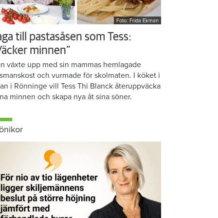
Foto: Frida Ekman
aga till pastasåsen som Tess:
Väcker minnen”
n växte upp med sin mammas hemlagade
smanskost och vurmade för skolmaten. I köket i
ean i Rönninge vill Tess Thi Blanck återuppväcka
na minnen och skapa nya åt sina söner.
önikor