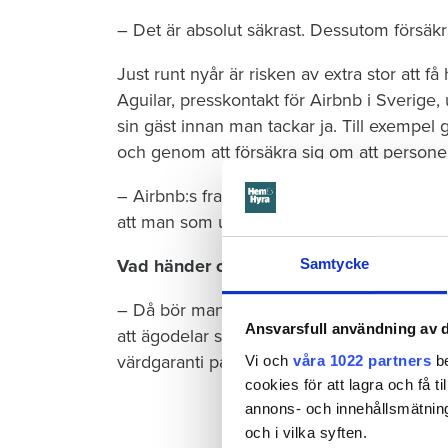
– Det är absolut säkrast. Dessutom försäkra
Just runt nyår är risken av extra stor att få
Aguilar, presskontakt för Airbnb i Sverige
sin gäst innan man tackar ja. Till exempe
och genom att försäkra sig om att personen 
– Airbnb:s framgång bygger på att användar
att man som uthyrare ska kunna veta vem ma
Vad händer om något går sönder eller f
Samtycke
– Då bör man kontakta Airbnb:s kundtjänst 
Ansvarsfull användning av d
att ägodelar skadas, i de fall då olyckan ä
värdgaranti på upp till åtta miljoner kronor,
Vi och
våra 1022 partners
be
cookies för att lagra och få t
annons- och innehållsmätning
och i vilka syften.