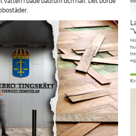
 vatten i både badrum och hall. Det borde
obostäder.
L
”
Ho
hu
tr
eg
Kr