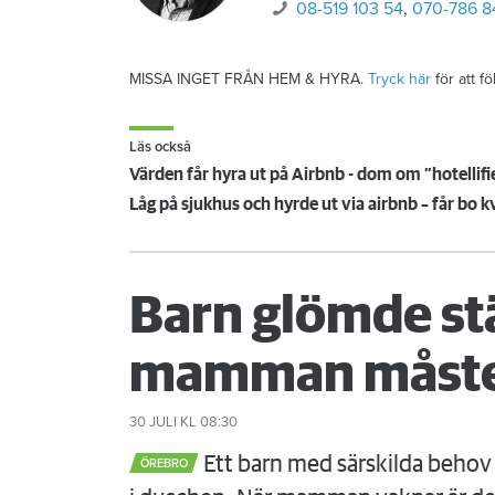
08-519 103 54
,
070-786 8
MISSA INGET FRÅN HEM & HYRA.
Tryck här
för att f
Läs också
Värden får hyra ut på Airbnb - dom om ”hotellifi
Låg på sjukhus och hyrde ut via airbnb – får bo
Barn glömde st
mamman måste
30 JULI
KL 08:30
Ett barn med särskilda behov 
ÖREBRO