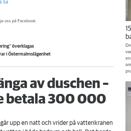
4 54
ölja oss på Facebook.
15
b
Dr
ering” överklagas
va
 kvar i Östermalmslägenhet
en
sm
pr
änga av duschen –
 betala 300 000
går upp en natt och vrider på vattenkranen