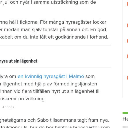
der jul och nyår i samma utsträckning som de
na hål i fickorna. För många hyresgäster lockar
ister medan man själv turistar på annan ort. En god
abelt om du inte fått ett godkännande i förhand.
hyra ut sin lägenhet
 Hyra om
en kvinnlig hyresgäst i Malmö
som
in lägenhet med hjälp av förmedlingstjänsten
nnan vid flera tillfällen hyrt ut sin lägenhet till
riskerar nu vräkning.
H
ghetsägarna och Sabo tillsammans tagit fram nya,
instruktioner till hur de bör hantera hyresgäster som