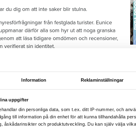
r du dig om att inte saker blir stulna.
 hyresförfrågningar från festglada turister. Eunice
, uppmanar därför alla som hyr ut att noga granska
l genom att läsa tidigare omdömen och recensioner,
verifierat sin identitet.
S
na litar på varandra och vi har en rad verktyg för
ä
n hyr ut sitt boende till.
Kn
mi
örsvinner hemma?
Information
Reklaminställningar
som finns tillgänglig dygnet runt. Det är ovanligt
Ti
ina uppgifter
r framme erbjuder Airbnb alla sina värdar en
 helt kostnadsfritt.
handlar din personliga data, som t.ex. ditt IP-nummer, och anv
illgång till information på din enhet för att kunna tillhandahålla pe
, åskådarinsikter och produktutveckling. Du kan själv välja vilk