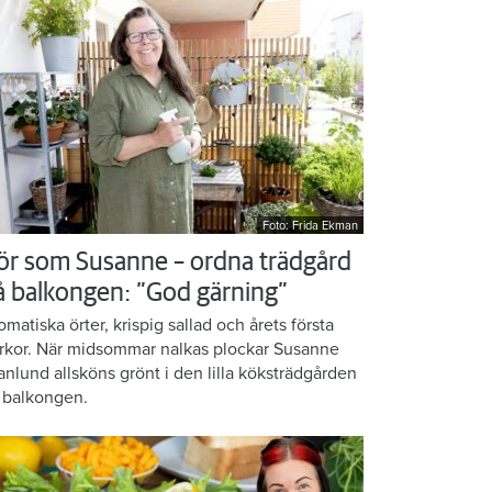
Foto: Frida Ekman
ör som Susanne – ordna trädgård
å balkongen: ”God gärning”
omatiska örter, krispig sallad och årets första
rkor. När midsommar nalkas plockar Susanne
anlund allsköns grönt i den lilla köksträdgården
 balkongen.