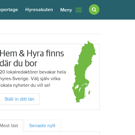
eportage
Hyresakuten
Meny
Hem & Hyra finns
där du bor
20 lokalredaktörer bevakar hela
hyres-Sverige. Välj själv vilka
lokala nyheter du vill se!
Ställ in ditt län
Mest läst
Senaste nytt