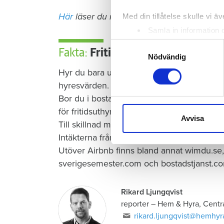
Här
läser du mer om vad som gäller när du h
Med din tillåtelse skulle vi äve
Samla in information 
Identifiera din enhet 
Samtyckesval
Fakta:
Fritidsuthyrning
Ta reda på mer om hur dina pe
Nödvändig
eller dra tillbaka ditt samtyc
Hyr du bara ut ett rum eller stannar hemma
hyresvärden.
Vi använder enhetsidentifierar
Bor du i bostadsrätt vill föreningen oftast 
sociala medier och analysera 
för fritidsuthyrning.
till de sociala medier och a
Avvisa
Till skillnad mot vanlig andrahandsuthyrning
med annan information som du 
Intäkterna från fritidsuthyrning är skattefri
Utöver Airbnb finns bland annat wimdu.se,
sverigesemester.com och bostadstjanst.c
Rikard Ljungqvist
reporter
–
Hem & Hyra, Centr
rikard.ljungqvist@hemhyr