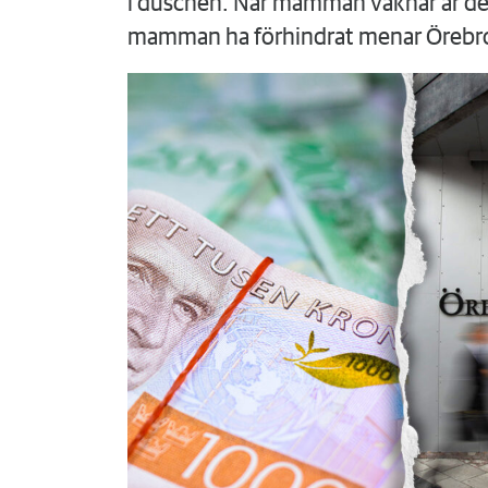
i duschen. När mamman vaknar är det
mamman ha förhindrat menar Örebr