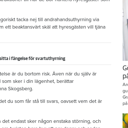
oriskt tacka nej till andrahandsuthyrning via
m ett beaktansvärt skäl att hyresgästen vill tjäna
sitta i fängelse för svartuthyrning
G
telse är du bortom risk. Även när du själv är
p
 som sker i din lägenhet, berättar
Ar
anna Skogsberg.
gu
Gr
t du som får stå till svars, oavsett vem det är
på
om det endast sker någon enstaka störning, och