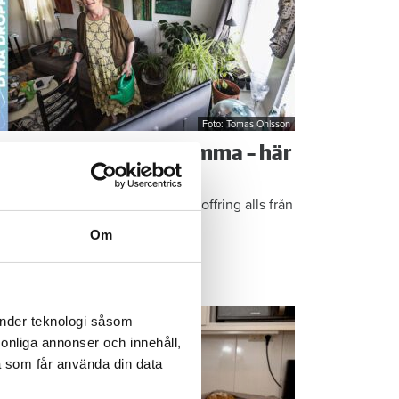
Foto: Tomas Ohlsson
å sparar du vatten hemma – här
r Kristins bästa tips
epen är enkla: ”Det är ingen uppoffring alls från
n sida”, säger Kristin Rydberg.
Om
ps & Råd
änder teknologi såsom
rsonliga annonser och innehåll,
a som får använda din data