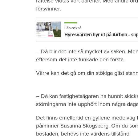
rättelse vidtas kort därefter. Med andra or
försvinner.
Läs också
Hyresvärden hyr ut på Airbnb – sl
– Då blir det inte så mycket av saken. Men 
eftersom det inte funkade den första.
Värre kan det gå om din stökiga gäst stan
– Då kan fastighetsägaren ha hunnit ski
störningarna inte upphört inom några dagar 
Det finns emellertid en gyllene medelväg f
påminner Susanna Skogsberg. Om du som hy
bostaden, behövs inte värdens tillstånd.