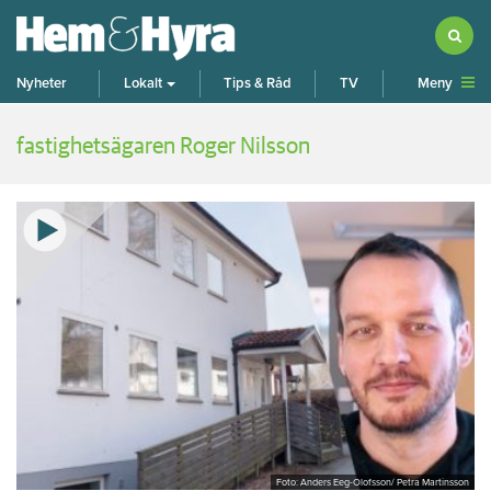
Meny
Nyheter
Lokalt
Tips & Råd
TV
fastighetsägaren Roger Nilsson
Foto: Anders Eeg-Olofsson/ Petra Martinsson