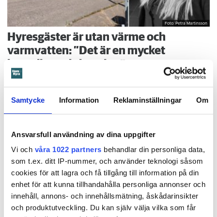
Foto: Petra Martinsson
Hyresgäster är utan värme och
varmvatten: ”Det är en mycket
komplicerad situation”
Hyresvärden hotas med vite – men går inte att
ÖRKELLJUNGA
få tag på. Jurist vill att hyreshuset ska tvångsförvaltas – men
det finns ingen som är villig att ta över. Under tiden
Samtycke
Information
Reklaminställningar
Om
fortsätter hyresgästerna i Skånes Fagerhult att vara utan
värme och varmvatten.
5 november 2021
kl 08:00
Ansvarsfull användning av dina uppgifter
Vi och
våra 1022 partners
behandlar din personliga data,
som t.ex. ditt IP-nummer, och använder teknologi såsom
cookies för att lagra och få tillgång till information på din
enhet för att kunna tillhandahålla personliga annonser och
innehåll, annons- och innehållsmätning, åskådarinsikter
och produktutveckling. Du kan själv välja vilka som får