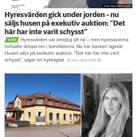
Foto: Petra Martinsson
Hyresvärden gick under jorden – nu
säljs husen på exekutiv auktion: ”Det
här har inte varit schysst”
Hyresvärden var omöjlig att nå – men hyresavierna
SKÅNE
fortsatte dimpa ner i brevlådorna. Nu har banken agerat.
Husen säljs på exekutiv auktion. ”Det här har inte varit
schysst”, säger en hyresgäst.
30 mars 2022
kl 09:30