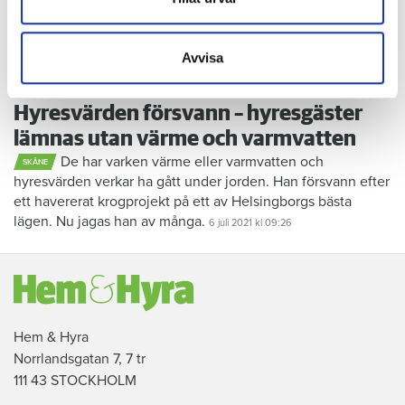
information som du har tillhandahållit eller som de har
samlat in när du har använt deras tjänster.
Avvisa
Foto: Petra Martinsson
Hyresvärden försvann – hyresgäster
lämnas utan värme och varmvatten
De har varken värme eller varmvatten och
SKÅNE
hyresvärden verkar ha gått under jorden. Han försvann efter
ett havererat krogprojekt på ett av Helsingborgs bästa
lägen. Nu jagas han av många.
6 juli 2021
kl 09:26
Hem & Hyra
Norrlandsgatan 7, 7 tr
111 43 STOCKHOLM