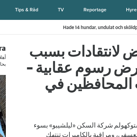
Tips & Råd
TV
Reportage
Hyre
Kompisdealen blev verklighet – 40 år senare: "Flera fina för
 لانتقادات بسبب
yra
ض رسوم عقابية –
بحاج
المحافظين في
وكهولم شركة السكن «ليلشيبو» بسوء
سفي، ومراقبة بالكاميرات تنتهك