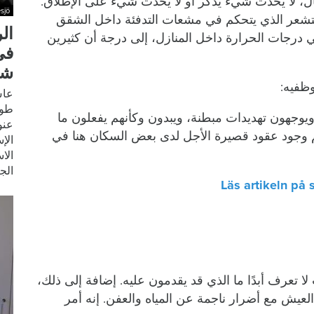
ل، لا يحدث شيء يُذكر أو لا يحدث شيء على الإطلاق.
sjö
شعر الذي يتحكم في مشعات التدفئة داخل الشقق
ال
درجات الحرارة داخل المنازل، إلى درجة أن كثيرين
في
شه
ظفيه:
عاش
طوي
يوجهون تهديدات مبطنة، ويبدون وكأنهم يفعلون ما
عنو
م وجود عقود قصيرة الأجل لدى بعض السكان هنا في
الإ
الا
الج
Läs artikeln på
ا تعرف أبدًا ما الذي قد يقدمون عليه. إضافة إلى ذلك،
لعيش مع أضرار ناجمة عن المياه والعفن. إنه أمر