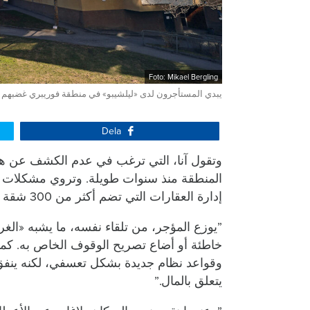
Foto: Mikael Bergling
يبدي المستأجرون لدى «ليلشيبو» في منطقة فوريبري غضبهم 
Dela
وتقول آنا، التي ترغب في عدم الكشف عن هوي
المنطقة منذ سنوات طويلة. وتروي مشكلات مت
إدارة العقارات التي تضم أكثر من 300 شقة قبل عدة سنوات.
”يوزع المؤجر، من تلقاء نفسه، ما يشبه «الغرا
خاطئة أو أضاع تصريح الوقوف الخاص به. كما 
وقواعد نظام جديدة بشكل تعسفي، لكنه ينفق
يتعلق بالمال.”