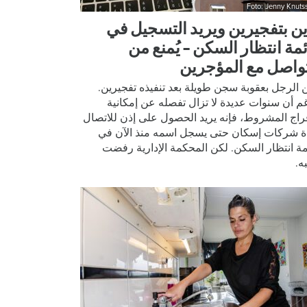
Foto: Jenny Knuts
ين بتفجيرين ويريد التسجيل في
ئمة انتظار السكن – يُمنع من
تواصل مع المؤجرين
ين الرجل بعقوبة سجن طويلة بعد تنفيذه تفجيرين.
م أن سنوات عديدة لا تزال تفصله عن إمكانية
فراج المشروط، فإنه يريد الحصول على إذن للاتصال
ة شركات إسكان حتى يسجل اسمه منذ الآن في
مة انتظار السكن. لكن المحكمة الإدارية رفضت
ه.