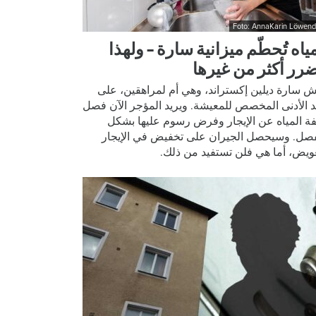
Foto: AnnaKarin Löwend
ياه تُحطّم ميزانية سارة – ولهذا
ضرر أكثر من غيرها
ش سارة ديلين إكستراند، وهي أم لمراهقين، على
د الأدنى المخصص للمعيشة. ويريد المؤجر الآن فصل
فة المياه عن الإيجار وفرض رسوم عليها بشكل
صل. وسيحصل الجيران على تخفيض في الإيجار
ويض، أما هي فلن تستفيد من ذلك.