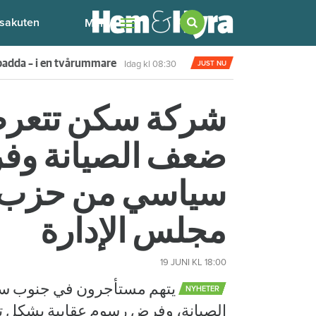
sakuten
Meny
delar med att dela bostad"
Igår kl 12:00
JUST NU
شركة سكن تتعرض
ضعف الصيانة وفر
سياسي من حزب 
مجلس الإدارة
19 JUNI
KL 18:00
يتهم مستأجرون في جنوب ست
NYHETER
الصيانة، وفرض رسوم عقابية بشكل تع