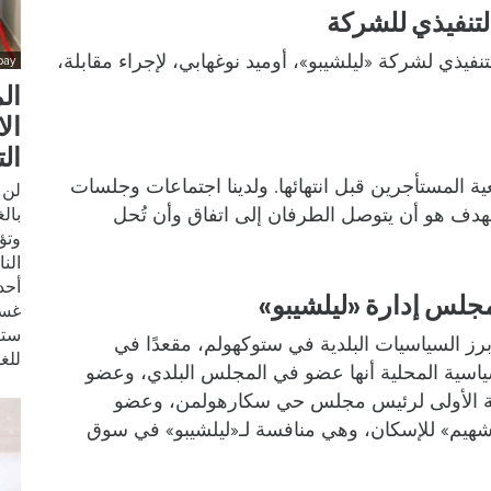
لتنفيذي للشركة
فيذي لشركة «ليلشيبو»، أوميد نوغهابي، لإجراء مقابلة،
bay
ال
ال
ال
عية المستأجرين قبل انتهائها. ولدينا اجتماعات وجلسات
لن 
هدف هو أن يتوصل الطرفان إلى اتفاق وأن تُحل
بال
الن
أحد
لس إدارة «ليلشيبو»
غسي
ستي
ز السياسيات البلدية في ستوكهولم، مقعدًا في
للغ
سياسية المحلية أنها عضو في المجلس البلدي، وعضو
ائبة الأولى لرئيس مجلس حي سكارهولمن، وعضو
يم» للإسكان، وهي منافسة لـ«ليلشيبو» في سوق