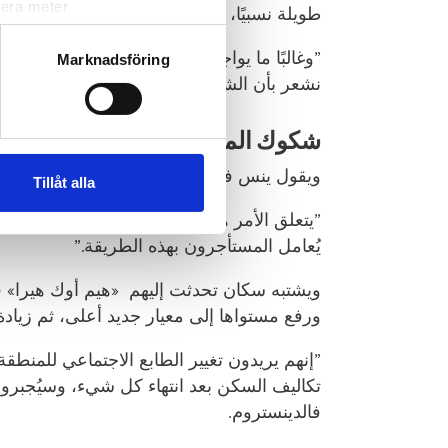
lera meter
طويلة نسبيًا، لكن من دون جدوى. لا يحدث أ
ryck)
”وغالبًا ما يواجه المستأجرون الذين يقدمون شك
ljsektionen
. Du kan ändra
Marknadsföring
نشعر بأن الشركة تصرفت بعدوانية شديدة تجا
andahålla funktioner för
شكوك المستأجرين
n information från din enhet
ويقول ينس فالدينستروم إن «ليلشيبو» لم تُبد
 tur kombinera informationen
Tillåt alla
deras tjänster.
”يتعلق الأمر هنا بحق الناس الأساسي في الع
يُعامل المستأجرون بهذه الطريقة.”
ويشتبه سكان تحدثت إليهم «هيم أوك هيرا» ف
ورفع مستواها إلى معيار جديد أعلى، ثم زيادة
”إنهم يريدون تغيير الطابع الاجتماعي للمنطقة
تكاليف السكن بعد انتهاء كل شيء، وسيُجبرون
فالدينستروم.