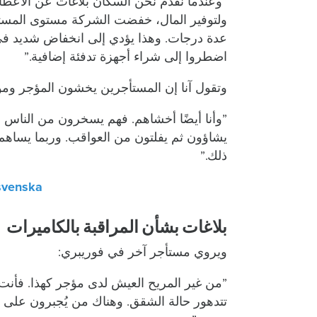
”وعندما نقدم نحن السكان بلاغات عن الأعطا
ولتوفير المال، خفضت الشركة مستوى المست
عدة درجات. وهذا يؤدي إلى انخفاض شديد في 
اضطروا إلى شراء أجهزة تدفئة إضافية.”
وتقول آنا إن المستأجرين يخشون المؤجر ومو
”وأنا أيضًا أخشاهم. فهم يسخرون من الناس و
يشاؤون ثم يفلتون من العواقب. وربما يساه
ذلك.”
 svenska
بلاغات بشأن المراقبة بالكاميرات
ويروي مستأجر آخر في فوريبري:
”من غير المريح العيش لدى مؤجر كهذا. فأنت ل
تتدهور حالة الشقق. وهناك من يُجبرون على ا