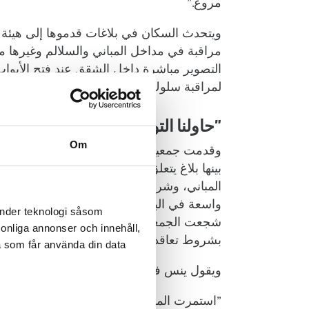
مروع.”
ويتحدث السكان في بلاغات قدموها إلى هيئة 
مراقبة في مداخل المباني والسلالم وغيرها 
التصوير مباشرة داخل الشقق عند فتح الأبواب
لمراقبة سلوك المستأجرين والتحكم فيه، وكذ
”حاولنا التواصل”
Om
وقدمت جمعية المستأجرين في منطقة ستوكهو
بينها بلاغ يتعلق بالاشتباه في وجود مراقبة ب
المباني، وشرفات متضررة، وتساقط أجزاء م
واسعة في البيئة الداخلية للمساكن، مثل انخ
änder teknologi såsom
شجعت الجمعية السكان على تقديم بلاغات بأ
rsonliga annonser och innehåll,
بشروط تعاقدية غير معقولة تخص أماكن وقو
a som får använda din data
ويقول ينس فالدينستروم، المستشار القانوني
”استمرت المشكلات منذ أن تولت «ليلشيبو» إدا