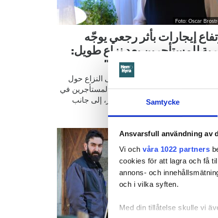
Foto: Oscar Brost
تفاع إيجارات بأثر رجعي يوجّه
بة للمستأجرين بعد نزاع طويل:
نت الزيادة كبيرة للغاية”
 عملية استمرت لأكثر من عام، انتهى النزاع حول
يجارات. وسيتعين الآن على عدد من المستأجرين في
نة بيتيو دفع زيادات كبيرة في الإيجار، إلى جانب
Samtycke
د فروقات إيجار بأثر رجعي.
Ansvarsfull användning av d
Vi och
våra 1022 partners
be
cookies för att lagra och få t
annons- och innehållsmätning
och i vilka syften.
Med din tillåtelse skulle vi äve