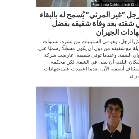
Foto: Linda Dahlin, Jakob Kinde
رجل ”غير المرئي” يُسمح له بالبقاء
 شقته بعد وفاة شقيقه بفضل
ادات الجيران
 الرجل، وهو في الستينيات من عمره، لسنوات
لة مع شقيقه من دون أن يكون مسجَّلًا رسميًا على
ان الشقة. وعندما توفي شقيقه، عارضت شركة
سكان البلدية أن يبقى في الشقة. لكن محكمة
ستئناف أنصفته الآن، بعدما اعتمدت على شهادات
يران.