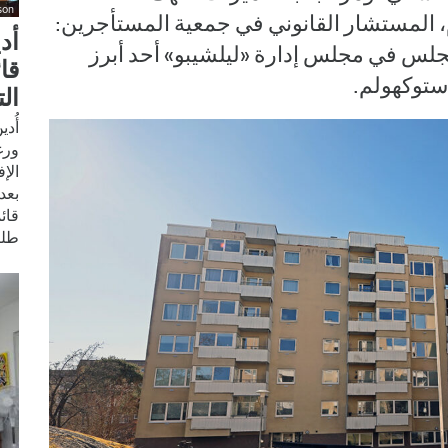
son
 المستشار القانوني في جمعية المستأجرين:
أد
لس في مجلس إدارة «ليلشيبو» أحد أبرز
قا
توكهولم.
ال
أُد
ورغ
الإ
بعد
قائ
طلب