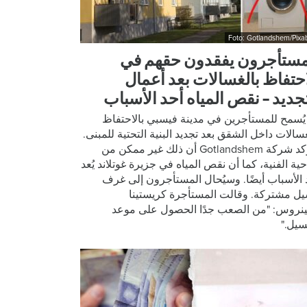
Foto: Gotlandshem/Pixa
مستأجرون يفقدون حقهم في
احتفاظ بالغسالات بعد أعمال
تجديد – نقص المياه أحد الأسباب
يُسمح للمستأجرين في مدينة فيسبي بالاحتفاظ
غسالات داخل الشقق بعد تجديد البنية التحتية للمبنى.
وتؤكد شركة Gotlandshem أن ذلك غير ممكن من
احية الفنية، كما أن نقص المياه في جزيرة غوتلاند يُعد
 الأسباب أيضًا. وسيُحال المستأجرون إلى غرف
ل مشتركة. وقالت المستأجرة كريستينا
نروس: "من الصعب جدًا الحصول على موعد
سيل."