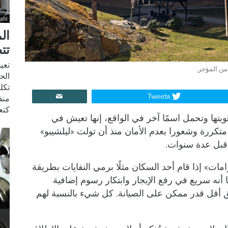
ahl
الم
تت
تعي
من المؤجر.
الح
تكل
Tweeta
منف
كتع
تها وتحمل اسمًا آخر في الواقع، إنها تعيش في
كررة وشعورا بعدم الأمان منذ أن تولت «ليلشيبو»
مات» إذا قام أحد السكان مثلًا برمي النفايات بطريقة
أنه سريع في رفع الإيجار وابتكار رسوم إضافية
 أقل قدر ممكن على الصيانة. كل شيء بالنسبة لهم