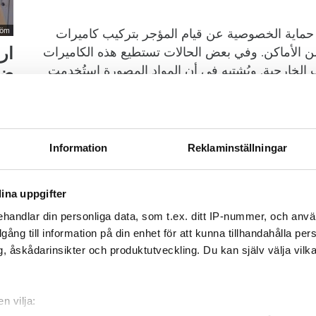
حماية الخصوصية عن قيام المؤجر بتركيب كاميرات
röm
من الأماكن. وفي بعض الحالات تستطيع هذه الكاميرات
ار
 الخارجية. ويُشتبه في أن المواد المصورة استُخدمت
ضر
لك كأساس لمطالبات مالية.
”كا
بعد
الإ
مدي
Information
Reklaminställningar
لم بلاغات ضد «ليلشيبو» إلى عدة جهات رسمية، من
سدا
الكاميرات غير قانونية، إضافة إلى تشققات في واجهات
ن الخرسانة، وانكشاف قضبان التسليح، ونواقص
ina uppgifter
فاض ضغط المياه وبرودة الشقق والرطوبة والعفن. كما
handlar din personliga data, som t.ex. ditt IP-nummer, och anv
نفسهم ضد الشركة، على سبيل المثال فيما يتعلق
illgång till information på din enhet för att kunna tillhandahålla pe
ف السيارات.
, åskådarinsikter och produktutveckling. Du kan själv välja vilk
 في جمعية المستأجرين بمنطقة ستوكهولم:
n vilja:
رة العقارات. وقد حاولنا التواصل مع الشركة لفترة