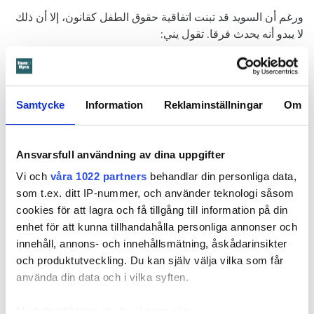
ورغم أن السويد قد تبنت اتفاقية حقوق الطفل كقانون، إلا أن ذلك
لا يبدو أنه يحدث فرقا. تقول يني:
– يبدو ذلك جيدا على الورق، لكنني لا أعتقد أن هذا القانون يُستفاد
منه بشكل كافٍ في الواقع.
Samtycke
Information
Reklaminställningar
Om
بعد التنقل المتكرر، أصبح من غير المجدي بالنسبة لهم تفريغ
الصناديق؛ فالأغراض الزخرفية ما زالت مخزنة في إحدى الخزائن.
وهي تأمل أن يتمكنوا في المرة القادمة من الانتقال إلى مكان آمن
Ansvarsfull användning av dina uppgifter
يمكنهم الاستقرار فيه.
Vi och
våra 1022 partners
behandlar din personliga data,
وتقول: ”أريد لأطفالي أن يشعروا بالهدوء والطمأنينة، وأن نعيش
som t.ex. ditt IP-nummer, och använder teknologi såsom
في مكان يمكننا البقاء فيه لفترة طويلة، حيث يمكننا تعليق الصور
cookies för att lagra och få tillgång till information på din
وتزيين منزلنا. أريد أن أُرتب منزلي الخاص ولا أضطر إلى الانتقال
enhet för att kunna tillhandahålla personliga annonser och
مرة أخرى.”
innehåll, annons- och innehållsmätning, åskådarinsikter
och produktutveckling. Du kan själv välja vilka som får
använda din data och i vilka syften.
Fakta:
حقائق: نقص البلديات لروتين منع طرد العائلات التي لديها
أطفال
Med din tillåtelse skulle vi även vilja: