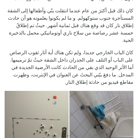
كان ذلك قبل أكثرَ من عام عندما انتقلت ينّي وأطفالها إلى الشقة
المستأجرة جنوب ستوكهولم. و ما لم يكونوا يعلمونه هو أن حادث
إطلاق نار كان قد وقع هناك قبل ثمانية أشهر. حيثُ تم إطلاقُ
خمسة عشر رصاصة من سلاح ناري أوتوماتيكي محمل بالذخيرة
الحية.
كانَ الباب الخارجي جديدا، ولم تكن هناك أية آثار ثقوب الرصاص
على الباب أو التلف على الجدران داخل الشقة حيثُ تمّ ترميمها.
أما الأثر الوحيد الذي بقي من الحادث كانت الأرضية الجديدة في
المدخل. ما دفعَ بيّني البحثَ عن العنوان في الإنترنت، وظهرت
مقاطع فيديو من حادثة إطلاق النار.