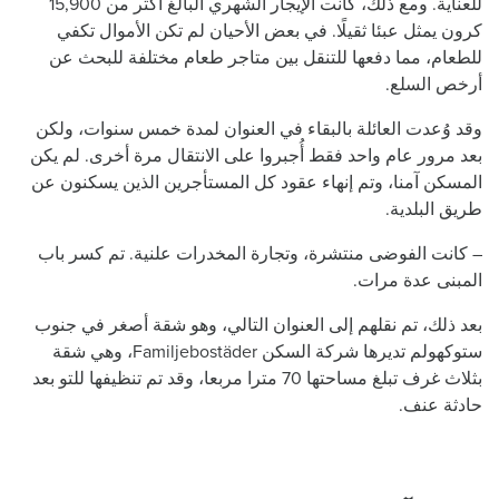
للعناية. ومع ذلك، كانت الإيجار الشهري البالغ أكثر من 15,900
كرون يمثل عبئا ثقيلًا. في بعض الأحيان لم تكن الأموال تكفي
للطعام، مما دفعها للتنقل بين متاجر طعام مختلفة للبحث عن
أرخص السلع.
وقد وُعدت العائلة بالبقاء في العنوان لمدة خمس سنوات، ولكن
بعد مرور عام واحد فقط أُجبروا على الانتقال مرة أخرى. لم يكن
المسكن آمنا، وتم إنهاء عقود كل المستأجرين الذين يسكنون عن
طريق البلدية.
– كانت الفوضى منتشرة، وتجارة المخدرات علنية. تم كسر باب
المبنى عدة مرات.
بعد ذلك، تم نقلهم إلى العنوان التالي، وهو شقة أصغر في جنوب
ستوكهولم تديرها شركة السكن Familjebostäder، وهي شقة
بثلاث غرف تبلغ مساحتها 70 مترا مربعا، وقد تم تنظيفها للتو بعد
حادثة عنف.