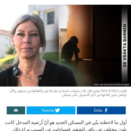
Foto: Ida Karlsson/Getty Images
إلتقت Hem & Hyra بجيني قبل ثلاث سنوات عندما تم طردها هي وأطفالها من منزلهم. والآن
تواصل جيني كفاحها من أجل الحصول على مسكن.
Tweeta
Dela
أول ما لاحظته ينّي في المسكن الجديد هو أنّ أرضية المدخل كانت
بلون مختلف عن باقي الشقة، فتساءلت عن السبب وراء ذلك.