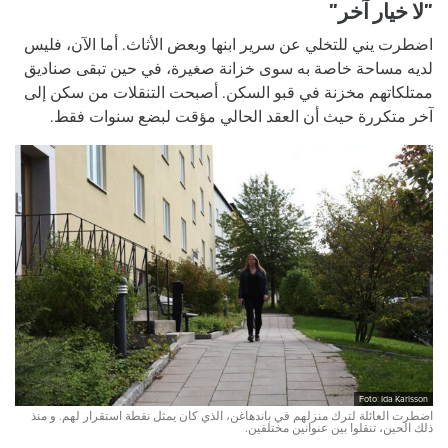
”لا خيار آخر”
اضطرت يني للتخلي عن سرير ابنها وبعض الأثاث. أما الآن، فليس
لديه مساحة خاصة به سوى خزانة صغيرة، في حين تبقى صناديق
ممتلكاتهم مخزنة في قبو السكن. أصبحت التنقلات من سكن إلى
آخر متكررة حيث أن العقد الحالي مؤقت لبضع سنوات فقط.
Foto: Ida Karlsson
اضطرت العائلة لترك منزلهم في باندهاغن، الذي كان يمثل نقطة استقرار لهم. و منذ
ذلك الحين، تنقلوا بين عنوانين مختلفين.