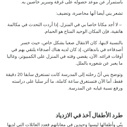
باستمرار عن موعد حصوله على غرفة وسرير خاصين به.
تشعر يني أيضا أنها محاصرة، وتضيف:
– لا أجد مكانا خاصا بي في المنزل. إذا أردت التحدث في مكالمة
هاتفية، فإن المكان الوحيد المتاح هو الحمام.
بالنسبة لابنها، كان الانتقال صعبا بشكل خاص، حيث خسر
أصدقاءه في باندهاغن، إذ كان لديه هناك أصدقاء يلتقي بهم في
أوقات فراغه. الآن، يقضي وقته في المنزل على الكمبيوتر، وغالبا
ما يعبر عن شعوره بالملل.
وتوضح يني أنّ رحلته إلى المدرسة كانت تستغرق سابقا 20 دقيقة
فقط، أما الآن فتستغرق ساعة كاملة، ما أثر سلبا على دراسته
ورفع نسبة غيابه عن المدرسة.
طرد الأطفال آخذ في الازدياد
ينّي وأطفالها ليسوا وحيدين في معاناتهم فعدد العائلات التي لديها