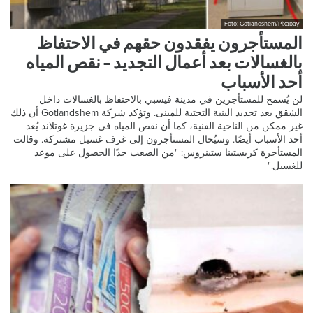
Foto: Gotlandshem/Pixabay
المستأجرون يفقدون حقهم في الاحتفاظ
بالغسالات بعد أعمال التجديد – نقص المياه
أحد الأسباب
لن يُسمح للمستأجرين في مدينة فيسبي بالاحتفاظ بالغسالات داخل
الشقق بعد تجديد البنية التحتية للمبنى. وتؤكد شركة Gotlandshem أن ذلك
غير ممكن من الناحية الفنية، كما أن نقص المياه في جزيرة غوتلاند يُعد
أحد الأسباب أيضًا. وسيُحال المستأجرون إلى غرف غسيل مشتركة. وقالت
المستأجرة كريستينا ستينروس: "من الصعب جدًا الحصول على موعد
للغسيل."