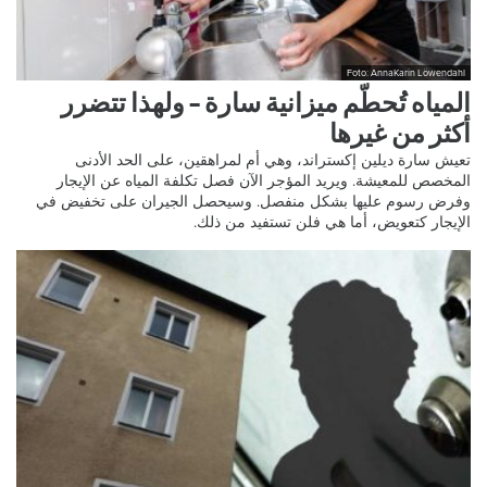
Foto: AnnaKarin Löwendahl
المياه تُحطّم ميزانية سارة – ولهذا تتضرر
أكثر من غيرها
تعيش سارة ديلين إكستراند، وهي أم لمراهقين، على الحد الأدنى
المخصص للمعيشة. ويريد المؤجر الآن فصل تكلفة المياه عن الإيجار
وفرض رسوم عليها بشكل منفصل. وسيحصل الجيران على تخفيض في
الإيجار كتعويض، أما هي فلن تستفيد من ذلك.