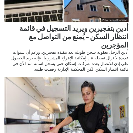
Foto: Jenny Knutsson
أدين بتفجيرين ويريد التسجيل في قائمة
انتظار السكن – يُمنع من التواصل مع
المؤجرين
أُدين الرجل بعقوبة سجن طويلة بعد تنفيذه تفجيرين. ورغم أن سنوات
عديدة لا تزال تفصله عن إمكانية الإفراج المشروط، فإنه يريد الحصول
على إذن للاتصال بعدة شركات إسكان حتى يسجل اسمه منذ الآن في
قائمة انتظار السكن. لكن المحكمة الإدارية رفضت طلبه.