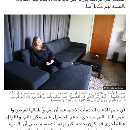
بالنسبة لهم مكانا آمنا.
Foto: Ida Karlsson
وقد بدأ الأطفال بالاندماج و الاستقرار بعد الصدمات هذه. حتى أنّ المحكمة الإدارية أكدت
في حكمها أن لدى ينّي الحق في الحصول على سكن دائم. و ذات يوم جاء القرار من
البلدية بأنهم يرون أن يني بإمكانها تدبير سكنها بنفسها.
في حينها ادّعت الخدمات الاجتماعية أن يني وأطفالها لم يعودوا
ضمن الفئة التي تستحق الدعم للحصول على سكن دائم، وقالوا إن
عائلة أخرى قد تكون بحاجة أكبر لهذه الشقة، ما يعني أن الأسرة