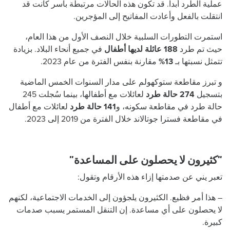
عملية الطرد أبدا. قد تكون هذه الحالات مرتبطة بأسر كانت قد
انتقلت بالفعل وأعادت المفاتيح إلى المؤجرين.
استمرت التطورات السلبية خلال النصف الأول من هذا العام،
حيث تم طرد
188 عائلة لديها أطفال
في جميع أنحاء البلاد. بزيادة
تتمثل نسبتها بـ
13%
مقارنة بنفس الفترة من عام 2023.
و تبرز مقاطعة ستوكهولم على مدار السنوات الخمس الماضية
بتسجيل
274 حالة طرد
لعائلات مع أطفالها، بينما سُجلت 245
حالة طرد في مقاطعة سكونه، و
141 حالة طرد
لعائلات مع أطفال
في مقاطعة فسترا جوتالاند خلال الفترة من 2019 إلى 2023.
”كثيرون لا يحصلون على المساعدة”
تعبر يني عن صدمتها إزاء هذه الأرقام وتقول:
– هذا أمر فظيع. الكثيرون يلجؤون إلى الخدمات الاجتماعية، لكنهم
لا يحصلون على أي مساعدة. إن التنقل المستمر يسبب صدمات
كبيرة.