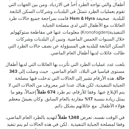
أطفال والتي تواجه الطرد آخذٌ في الازدياد. ومن بين الجهات التي
تقوم بعمليات الطرد تتمثلُ في البلديات وشركات السكن التابعة
للبلدية. صحيفة
Hem & Hyra
قامت بمراجعة جميع حالات طرد
العائلات مع الأطفال التي لدى مصلحة الجباية
التنفيذية(Kronofogden) معلومات عنها في مقاطعة ستوكهولم
خلال السنوات الخمس الماضية. وتبين أن البلديات وشركات
السكن التابعة للبلدية هي المسؤولة عن نصف حالات الطرد التي
طالت عائلات لديها أطفال العام الماضي.
بلغت عدد عمليات الطرد التي تأثرت بها العائلات التي لديها أطفال
مستوى قياسيا في البلاد، العام الماضي. حيث وصلت إلى
343
حالة
. هذه الأرقام تشير إلى الحالات التي تدخلت فيها مصلحة
الجباية التنفيذية، لكن هناك عددا غير معروف من الحالات التي لا
يتم الإبلاغ عنها. وفقا للأرقام، تم طرد
674 طفلاً
إجمالاً، وهو ما
يمثل زيادة بنسبة
17%
مقارنة بالعام السابق. وكان يعيشُ معظم
هؤلاء الأطفال مع عائلاتهم بشكل دائم.
في الوقت نفسه، تعرض
1,348 طفلاً
لتهديد بالطرد العام الماضي،
وفقا لمصلحة الجباية التنفيذية . لكن في هذه الحالات لم يتم تنفيذ