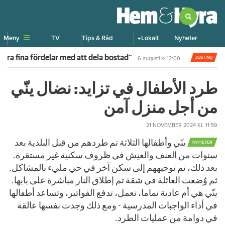
Meny
TV
Tips & Råd
Lokalt
Nyheter
lera fina fördelar med att dela bostad"
JUST NU
6 augusti
kl 12:00
طرد الأطفال في تزايد: نضال ينّي
من أجل منزل آمن
21 NOVEMBER 2024
KL 11:59
ينّي وأطفالها الثلاثة تم طردهم من قبل البلدية بعد
NYHETER
سنوات من العنف والعيش في ظروف سكنية غير مستقرة.
بعد ذلك، تم توجيههم إلى سكن آخر في حي مليء بالمشاكل.
ثم وُضعت العائلة في شقة تم إطلاق النار مباشرة على بابها.
ينّي هي أم عادية تماما، تعمل، تدفع الفواتير، وتساعد أطفالها
في أداء الواجبات المدرسية - ومع ذلك وجدت نفسها عالقة
في دوامة من عمليات الطرد.