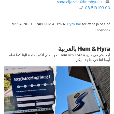
sana.aljazairi@hemhyra.se
08-519 103 00
MISSA INGET FRÅN HEM & HYRA.
Tryck här
för att följa oss på
Facebook.
Hem & Hyra بالعربية
أهلا بكم في جريدة Hem och Hyra نحن نعلم أنكم بحاجة الينا كما نعلم
أيضا اننا في حاجة اليكم