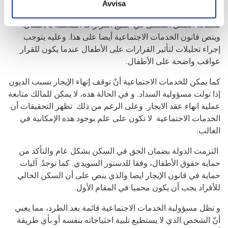
وقد أصبحت اتفاقية حقوق الطفل قانونا سويديا منذ يناير 2020،. و
Avvisa
أحد المبادئ الأساسية في اتفاقية حقوق الطفل هو أن يتم مراعاة
مصلحة الطفل الفضلى في جميع القرارات المتعلقة بالأطفال.
وينص قانون الخدمات الاجتماعية أيضا على هذا. وعليه يتوجب
إجراء تحليلات لتأثير القرارات على الأطفال عندما يكون للقرار
عواقب واضحة على الأطفال.
كما يمكن للخدمات الاجتماعية أنْ توقف إنهاء الإيجار بسبب الديون
إذا تولت مسؤولية السداد. و في الحالة هذه، لا يمكن للمالك متابعة
عملية انهاء عقد الايجار. وعلى الرغم من ذلك تظهر التحقيقات أن
الخدمات الاجتماعية لا تكون على علم بوجود هذه الإمكانية في
الغالب.
التزمت الدولة بضمان الحق في السكن بشكل عام والتأكد من
حماية حقوق الأطفال، وفقا للدستور السويدي. كما توجدُ آليات
حماية في قانون الإيجار ايضا والذي ينص على أن السكن الحالي
للأفراد يجب أن يكون محميا في المقام الأول.
و تظل مسؤولية الخدمات الاجتماعية قائمة بعد الطرد، مما يعني
أنّ الشخص الذي لا يستطيع تلبية احتياجاته بنفسه أو بأي طريقة