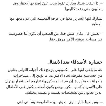
– إذا علقت شيئا، سأترك ثقوبا يجب عليّ إصلاحها لاحقا، وقد
يطلبون مني دفع تكاليفها.
يشارك ابنها السرير معها في غرفة المعيشة التي تم دمجها مع
المطبخ.
– نعيش في مكان ضيق جدا. من الصعب أن تكون لنا خصوصية
في مساحة ضيقة، الأمر مرهق حقا.
خسارة الأصدقاء بعد الانتقال
عندما يلعب ابنها على الكمبيوتر، يزعج ذلك أخواته اللواتي يعانين
من حساسية مفرطة تجاه الأصوات، ما يؤدي إلى مشاجرات
وصراعات متكررة. إن ضيق المسكن وافتقارهم للاستقرار يؤثران
على الأسرة بأكملها، لكن الوضع يكون أصعب بكثير على الأطفال
الذين يعانون من تشخيصات نفسية وعصبية مختلفة.
– ليس لدينا خيار سوى العيش بهذه الطريقة. يسألني ابني