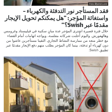
Foto: Øyvind Lund
فقد المستأجر نور التدفئة والكهرباء –
واستغاثة المؤجر: ”هل يمكنكم تحويل الإيجار
مقدمًا عبر Swish؟”
خلال فترة قصيرة اشترى المؤجر عدة مبانٍ سكنية في فيليبستاد وغرومس
وهالهفورش. واليوم أُعلنت شركاته مفلسة، ويواجه اتهامات أمام القضاء
مع خطر منعه من ممارسة النشاط التجاري. التقينا مستأجرين عاشوا من
دون كهرباء أو تدفئة، بينما كان المؤجر يطلب منهم دفع الإيجار مقدمًا عبر
تطبيق Swish.