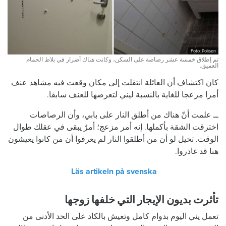
Foto: Polisen
تم إطلاق خمسة عشر رصاصة على السكن، وكانت هناك أضرار في بلاط الحمام
العميق.
كان اكتشاف أن العائلة انتقلت إلى مكان وقعت فيه مشاهد عنف
أمرا مزعجا للغاية بالنسبة ليني لتعرضها للعنف سابقا.
ــ علمت أنّ هناك من أطلق النار على بابي، وأن الرصاصات
اخترقت الشقة بأكملها. إنه أمر مزعج؛ أمرٌ يبقى في عقلك طوال
الوقت. تخيل لو أن من أطلقوا النار لم يعرفوا أن من كانوا يعيشون
هنا قد غادروا.
Läs artikeln på svenska
تأثرت بديون الإيجار التي خلفها زوجها
تعمل يني اليوم بدوام كامل وتعيش بالكاد على الحد الأدنى من