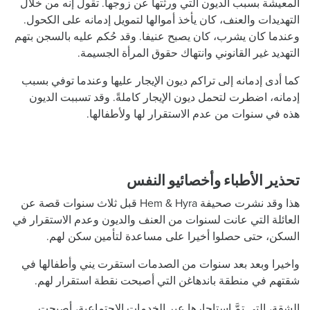
المعيشة بسبب الديون التي ورثتها عن زوجها. تقول إنه من خلال
التهديدات والعنف، كان يأخذ أموالها لتمويل إدمانه على الكحول.
وعندما كان يشرب، كان يصبح عنيفا. وقد حُكم عليه بالسجن بتهم
التهديد غير القانوني وانتهاك حقوق المرأة الجسيمة.
كما أدى إدمانه إلى تراكم ديون الإيجار عليها وعندما توفي بسبب
إدمانه، اضطرت لتحمل ديون الإيجار كاملةً. وقد تسببت الديون
هذه في سنوات من عدم الاستقرار لها ولأطفالها.
تحذير الأطباء وأخصائيو النفس
هذا وقد نشرت صحيفة Hem & Hyra قبل ثلاث سنوات قصة عن
العائلة التي عانت لسنوات من العنف والديون وعدم الاستقرار في
السكن، حتى حصلوا أخيرا على مساعدة لتأمين سكن لهم.
واخيرا وبعد بعد سنوات من الصدمات استقرت يني وأطفالها في
شقتهم في منطقة باندهاغن التي أصبحت نقطة استقرار لهم.
الشقة، التي تمَّ استاجارها عبر الخدمات الاجتماعية، أصبحت