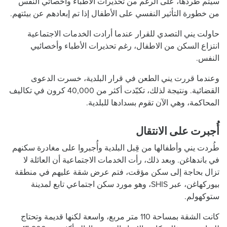
سيتم طردها، على الرغم من تحذيرات الأطباء وأخصائي النفس
من خطورة التأثير النفسي على الأطفال إذا تم إبعادهم عن بيئتهم.
حاولت يني التصدي للقرار عندما أرادت الخدمات الاجتماعية
انتزاع السكن من الاطفال، رغم تحذيرات الأطباء وأخصائيي
النفس.
وعندما قررت يني الطعن في قرار البلدية، خسرت الدعوى
القضائية. ونتيجة لذلك، تكبّدت أكثر من 40,000 كرون في تكاليف
المحاكمة، وهي الآن تقوم بسدادها للبلدية.
أُجبرت على الانتقال
طُردت يني وأطفالها من قِبل البلدية وأُجبروا على مغادرة سكنهم
في باندهاغن. وبعد ذلك، رأت الخدمات الاجتماعية أن العائلة لا
تزال بحاجة إلى سكن مؤقت، فتم عرض شقة عليهم في منطقة
بيوركهاغن، عبر SHIS، وهو مورد سكن اجتماعي تابع لمدينة
ستوكهولم.
كانت الشقة بمساحة 110 متر مربع، واسعة لكنها قديمة وتحتاج