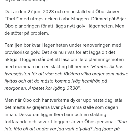
Det är den 27 juni 2023 och en anställd vid Öbo skriver
”Torrt!” med utropstecken i arbetsloggen. Därmed påbörjar
Öbo planeringen för att lägga nytt golv i lägenheten. Men
de stöter på problem.
Familjen bor kvar i lägenheten under renoveringen med
provisoriska golv. Det ska nu rivas för att lägga dit det
riktiga. I loggen står det att läsa om flera planeringsmöten
med mamman och en släkting till henne: ”
Hembesök hos
hyresgästen för att visa och förklara vilka grejer som måste
flyttas och att de måste komma iväg hemifrån på
morgonen. Arbetet kör igång 07.30
”.
Men när Öbo och hantverkarna dyker upp nästa dag, står
det mesta av grejerna kvar på samma ställe som dagen
innan. Dessutom ligger flera barn och en släkting
fortfarande och sover. I loggen skriver Öbos personal:
”Kan
inte låta bli att undra var jag varit otydlig? Jag jagar på