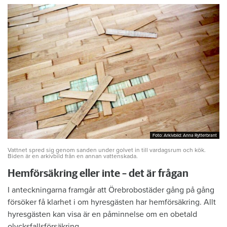
Foto: Arkivbild: Anna Rytterbrant
Foto: Arkivbild: Anna Rytterbrant
Vattnet spred sig genom sanden under golvet in till vardagsrum och kök.
Biden är en arkivbild från en annan vattenskada.
Hemförsäkring eller inte – det är frågan
I anteckningarna framgår att Örebrobostäder gång på gång
försöker få klarhet i om hyresgästen har hemförsäkring. Allt
hyresgästen kan visa är en påminnelse om en obetald
olycksfallsförsäkring.