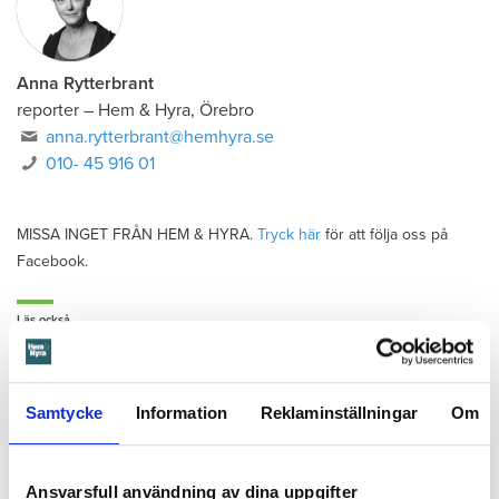
Anna Rytterbrant
reporter
–
Hem & Hyra, Örebro
anna.rytterbrant@hemhyra.se
010- 45 916 01
MISSA INGET FRÅN HEM & HYRA.
Tryck här
för att följa oss på
Facebook.
Läs också
600 kronor dyrare att bo efter vattenskada i Varberg
Anmälde inte vattenskadat badrum på fem år – krävs på 125 000 kronor
Ansvarsskyddet – en viktig del i hemförsäkringen
Samtycke
Information
Reklaminställningar
Om
Kompisdealen blev verklighet – 40 år senare: "Flera fina fördelar med att dela bostad"
Kvinna kapade lägenhet efter vräkningsbeslut – får betala 50 000
Ansvarsfull användning av dina uppgifter