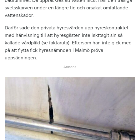
badrummet. Då upptäcktes att vatten läckt från den trasiga
svetsskarven under en längre tid och orsakat omfattande
vattenskador.
Därför sade den privata hyresvärden upp hyreskontraktet
med hänvisning till att hyresgästen inte iakttagit sin så
kallade vårdplikt (se faktaruta). Eftersom han inte gick med
på att flytta fick hyresnämnden i Malmö pröva
uppsägningen.