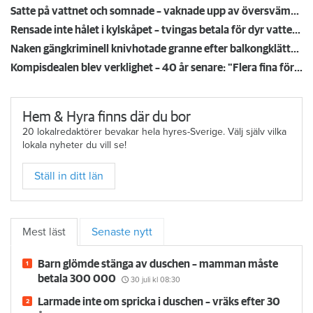
Så undviker du mögel – fyra riskplatser i lägenheten: ”Måste städa bort”
Satte på vattnet och somnade – vaknade upp av översvämning hos grannen
Rensade inte hålet i kylskåpet – tvingas betala för dyr vattenskada
Naken gängkriminell knivhotade granne efter balkongklättring
Kompisdealen blev verklighet – 40 år senare: "Flera fina fördelar med att dela bostad"
Hem & Hyra finns där du bor
20 lokalredaktörer bevakar hela hyres-Sverige. Välj själv vilka
lokala nyheter du vill se!
Ställ in ditt län
Mest läst
Senaste nytt
Barn glömde stänga av duschen – mamman måste
betala 300 000
30 juli
kl 08:30