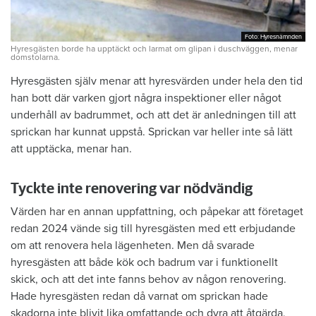
Foto: Hyresnämnden
Foto: Hyresnämnden
Hyresgästen borde ha upptäckt och larmat om glipan i duschväggen, menar
domstolarna.
Hyresgästen själv menar att hyresvärden under hela den tid
han bott där varken gjort några inspektioner eller något
underhåll av badrummet, och att det är anledningen till att
sprickan har kunnat uppstå. Sprickan var heller inte så lätt
att upptäcka, menar han.
Tyckte inte renovering var nödvändig
Värden har en annan uppfattning, och påpekar att företaget
redan 2024 vände sig till hyresgästen med ett erbjudande
om att renovera hela lägenheten. Men då svarade
hyresgästen att både kök och badrum var i funktionellt
skick, och att det inte fanns behov av någon renovering.
Hade hyresgästen redan då varnat om sprickan hade
skadorna inte blivit lika omfattande och dyra att åtgärda,