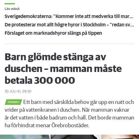
Läs också
Sverigedemokraterna: ”Kommer inte att medverka till marknadshyror”
De protesterar mot allt högre hyror i Stockholm – "redan svårt att hitta en lägenhet"
Förslaget om marknadshyror slängs på tippen
Barn glömde stänga av
duschen – mamman måste
betala 300 000
30 JULI
KL 08:30
Ett barn med särskilda behov går upp en natt och
ÖREBRO
vrider på vattenkranen i duschen. När mamman vaknar
är det vatten i både badrum och hall. Det borde mamman
ha förhindrat menar Örebrobostäder.