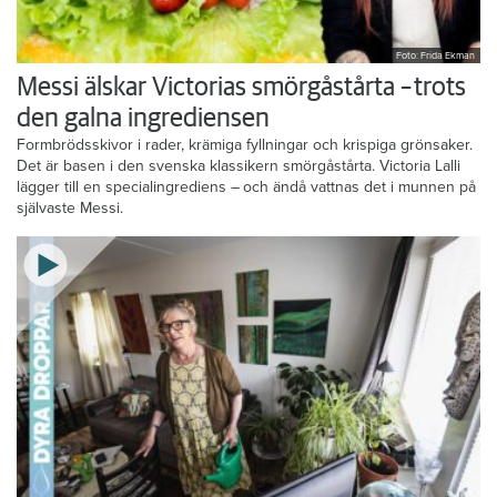
Foto: Frida Ekman
Messi älskar Victorias smörgåstårta – trots
den galna ingrediensen
Formbrödsskivor i rader, krämiga fyllningar och krispiga grönsaker.
Det är basen i den svenska klassikern smörgåstårta. Victoria Lalli
lägger till en specialingrediens – och ändå vattnas det i munnen på
självaste Messi.