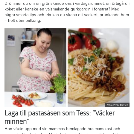
15 smarta trix för att odla utan balkong
Drömmer du om en grönskande oas i vardagsrummet, en örtagård i
köket eller kanske en välsmakande gurkgardin i fönstret? Med
några smarta tips och trix kan du skapa ett vackert, prunkande hem
– helt utan balkong.
Foto: Frida Ekman
Laga till pastasåsen som Tess: ”Väcker
minnen”