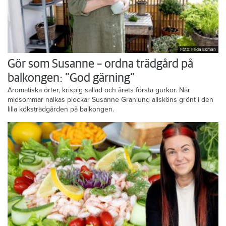
Foto: Frida Ekman
Gör som Susanne – ordna trädgård på
balkongen: ”God gärning”
Aromatiska örter, krispig sallad och årets första gurkor. När
midsommar nalkas plockar Susanne Granlund allsköns grönt i den
lilla köksträdgården på balkongen.