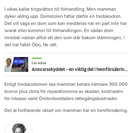
I våras kallar tingsrätten till förhandling. Men mamman
dyker aldrig upp. Domstolen fattar därför en tredskodom.
Det vill säga en dom som kan meddelas när en part inte har
svarat eller kommer till förhandlingen. En sådan dom
innebär nästan alltid att den som står bakom stämningen, i
det här fallet Öbo, får rätt.
Läs också
Ansvarsskyddet – en viktig del i hemförsäkringen
Enligt tredskodomen ska mamman betala närmare 300 000
kronor plus ränta för reparationerna av skadan, kostnaden
för inkasso samt Örebrobostäders rättegångskostnader.
Det är fortfarande oklart om mamman har en hemförsäkring.