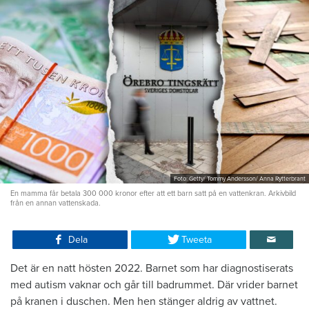
Foto: Getty/ Tommy Andersson/ Anna Rytterbrant
En mamma får betala 300 000 kronor efter att ett barn satt på en vattenkran. Arkivbild
från en annan vattenskada.
Dela
Tweeta
Det är en natt hösten 2022. Barnet som har diagnostiserats
med autism vaknar och går till badrummet. Där vrider barnet
på kranen i duschen. Men hen stänger aldrig av vattnet.