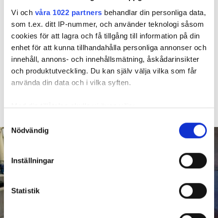
Vi och
våra 1022 partners
behandlar din personliga data,
Larmade inte om spricka i
som t.ex. ditt IP-nummer, och använder teknologi såsom
cookies för att lagra och få tillgång till information på din
duschen – vräks efter 30 år
enhet för att kunna tillhandahålla personliga annonser och
innehåll, annons- och innehållsmätning, åskådarinsikter
4 AUGUSTI
KL 08:30
och produktutveckling. Du kan själv välja vilka som får
Hyresgästen larmade inte om en spricka i
BÅSTAD
använda din data och i vilka syften.
duschen som medförde en omfattande vattenskada. Nu
måste han lämna lägenheten efter drygt 30 år men får
Med din tillåtelse skulle vi även vilja:
längre tid på sig att flytta efter att domen överklagats.
Samla in information om din geografiska plats
Samtyckesval
Nödvändig
som kan ha en noggrannhet på upp till flera meter
Identifiera din enhet genom att aktivt skanna den
för specifika kännetecken (fingeravtryck)
Inställningar
Ta reda på mer om hur dina personliga uppgifter
behandlas och ställ in dina preferenser i
detaljsektionen
.
Statistik
Du kan ändra eller dra tillbaka ditt samtycke när som
helst från cookie-förklaringen.