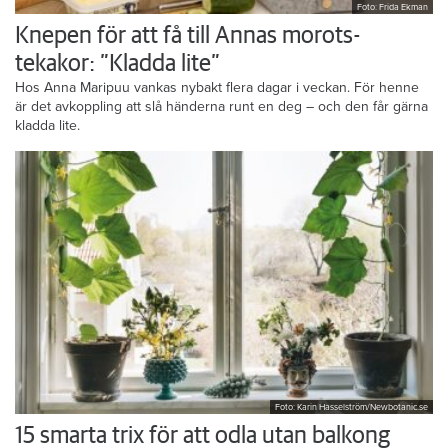
Foto: Frida Ekman
Knepen för att få till Annas morots-
tekakor: ”Kladda lite”
Hos Anna Maripuu vankas nybakt flera dagar i veckan. För henne
är det avkoppling att slå händerna runt en deg – och den får gärna
kladda lite.
Foto: Karin Hasselström/Newbotanic.se