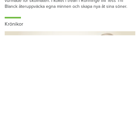
Hon växte upp med sin mammas hemlagade husmanskost och
vurmade för skolmaten. I köket i trean i Rönninge vill Tess Thi
Blanck återuppväcka egna minnen och skapa nya åt sina söner.
Krönikor
Du läser:
EU: Marknadshyror ger fler bostäder
Hem & Hyras chefredaktör: Skiljemännen
tjänar stora pengar – och du betalar för