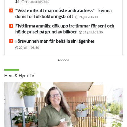
Larmade inte om spricka i duschen – vräks efter 30
år
4 augusti
kl 08:30
”Visste inte att man måste ändra adress” – kvinna
döms för folkbokföringsbrott
24 juli
kl 16:10
Flyttfirma anmäls: dök upp tre timmar för sent och
höjde priset på grund av bilköer
24 juli
kl 09:30
Försvunnen man får behålla sin lägenhet
29 juli
kl 08:30
Hem & Hyra TV