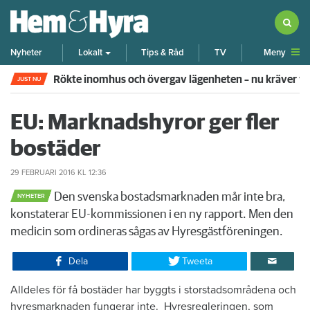
Meny
Nyheter
Lokalt
Tips & Råd
TV
Rökte inomhus och övergav lägenheten – nu kräver 
JUST NU
EU: Marknadshyror ger fler
bostäder
29 FEBRUARI 2016
KL 12:36
Den svenska bostadsmarknaden mår inte bra,
NYHETER
konstaterar EU-kommissionen i en ny rapport. Men den
medicin som ordineras sågas av Hyresgästföreningen.
Dela
Tweeta
Alldeles för få bostäder har byggts i storstadsområdena och
hyresmarknaden fungerar inte. Hyresregleringen, som