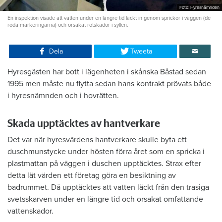
Foto: Hyresnämnden
En inspektion visade att vatten under en längre tid läckt in genom sprickor i väggen (de
röda markeringarna) och orsakat rötskador i syllen.
Dela
Tweeta
Hyresgästen har bott i lägenheten i skånska Båstad sedan
1995 men måste nu flytta sedan hans kontrakt prövats både
i hyresnämnden och i hovrätten.
Skada upptäcktes av hantverkare
Det var när hyresvärdens hantverkare skulle byta ett
duschmunstycke under hösten förra året som en spricka i
plastmattan på väggen i duschen upptäcktes. Strax efter
detta lät värden ett företag göra en besiktning av
badrummet. Då upptäcktes att vatten läckt från den trasiga
svetsskarven under en längre tid och orsakat omfattande
vattenskador.