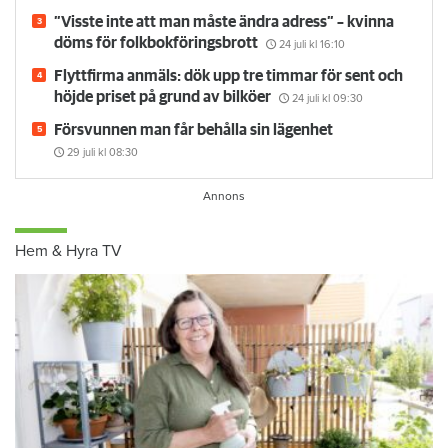
”Visste inte att man måste ändra adress” – kvinna
döms för folkbokföringsbrott
24 juli
kl 16:10
Flyttfirma anmäls: dök upp tre timmar för sent och
höjde priset på grund av bilköer
24 juli
kl 09:30
Försvunnen man får behålla sin lägenhet
29 juli
kl 08:30
Hem & Hyra TV