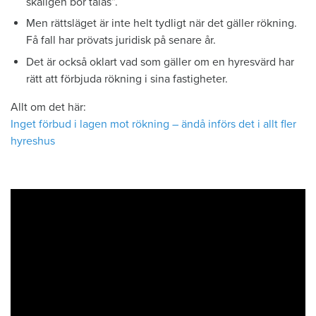
skäligen bör tålas”.
Men rättsläget är inte helt tydligt när det gäller rökning.
Få fall har prövats juridisk på senare år.
Det är också oklart vad som gäller om en hyresvärd har
rätt att förbjuda rökning i sina fastigheter.
Allt om det här:
Inget förbud i lagen mot rökning – ändå införs det i allt fler
hyreshus