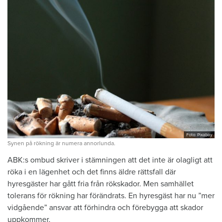
Foto: Pixabay
Synen på rökning är numera annorlunda.
ABK:s ombud skriver i stämningen att det inte är olagligt att
röka i en lägenhet och det finns äldre rättsfall där
hyresgäster har gått fria från rökskador. Men samhället
tolerans för rökning har förändrats. En hyresgäst har nu ”mer
vidgående” ansvar att förhindra och förebygga att skador
uppkommer.