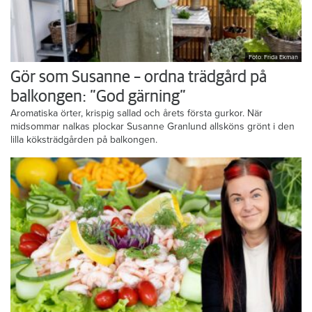
Foto: Frida Ekman
Gör som Susanne – ordna trädgård på
balkongen: ”God gärning”
Aromatiska örter, krispig sallad och årets första gurkor. När
midsommar nalkas plockar Susanne Granlund allsköns grönt i den
lilla köksträdgården på balkongen.