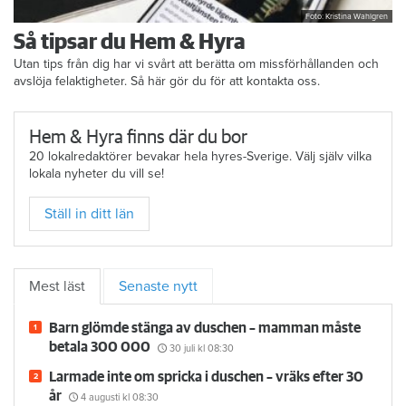
Foto: Kristina Wahlgren
Så tipsar du Hem & Hyra
Utan tips från dig har vi svårt att berätta om missförhållanden och
avslöja felaktigheter. Så här gör du för att kontakta oss.
Hem & Hyra finns där du bor
20 lokalredaktörer bevakar hela hyres-Sverige. Välj själv vilka
lokala nyheter du vill se!
Ställ in ditt län
Mest läst
Senaste nytt
Barn glömde stänga av duschen – mamman måste
betala 300 000
30 juli
kl 08:30
Larmade inte om spricka i duschen – vräks efter 30
år
4 augusti
kl 08:30