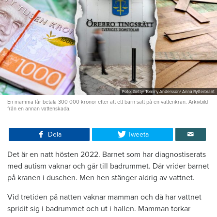
Foto: Getty/ Tommy Andersson/ Anna Rytterbrant
En mamma får betala 300 000 kronor efter att ett barn satt på en vattenkran. Arkivbild
från en annan vattenskada.
Dela
Tweeta
Det är en natt hösten 2022. Barnet som har diagnostiserats
med autism vaknar och går till badrummet. Där vrider barnet
på kranen i duschen. Men hen stänger aldrig av vattnet.
Vid tretiden på natten vaknar mamman och då har vattnet
spridit sig i badrummet och ut i hallen. Mamman torkar