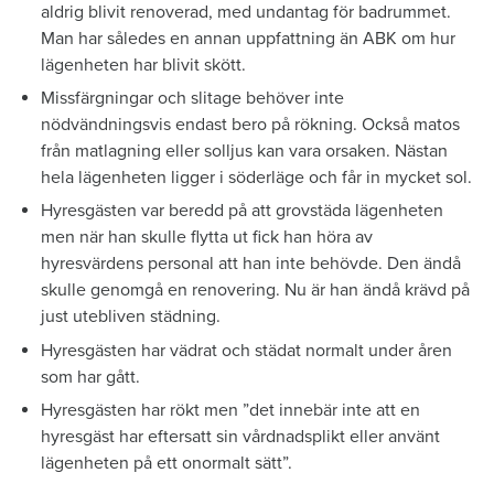
aldrig blivit renoverad, med undantag för badrummet.
Man har således en annan uppfattning än ABK om hur
lägenheten har blivit skött.
Missfärgningar och slitage behöver inte
nödvändningsvis endast bero på rökning. Också matos
från matlagning eller solljus kan vara orsaken. Nästan
hela lägenheten ligger i söderläge och får in mycket sol.
Hyresgästen var beredd på att grovstäda lägenheten
men när han skulle flytta ut fick han höra av
hyresvärdens personal att han inte behövde. Den ändå
skulle genomgå en renovering. Nu är han ändå krävd på
just utebliven städning.
Hyresgästen har vädrat och städat normalt under åren
som har gått.
Hyresgästen har rökt men ”det innebär inte att en
hyresgäst har eftersatt sin vårdnadsplikt eller använt
lägenheten på ett onormalt sätt”.