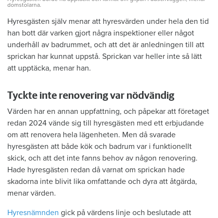
domstolarna.
Hyresgästen själv menar att hyresvärden under hela den tid
han bott där varken gjort några inspektioner eller något
underhåll av badrummet, och att det är anledningen till att
sprickan har kunnat uppstå. Sprickan var heller inte så lätt
att upptäcka, menar han.
Tyckte inte renovering var nödvändig
Värden har en annan uppfattning, och påpekar att företaget
redan 2024 vände sig till hyresgästen med ett erbjudande
om att renovera hela lägenheten. Men då svarade
hyresgästen att både kök och badrum var i funktionellt
skick, och att det inte fanns behov av någon renovering.
Hade hyresgästen redan då varnat om sprickan hade
skadorna inte blivit lika omfattande och dyra att åtgärda,
menar värden.
Hyresnämnden
gick på värdens linje och beslutade att