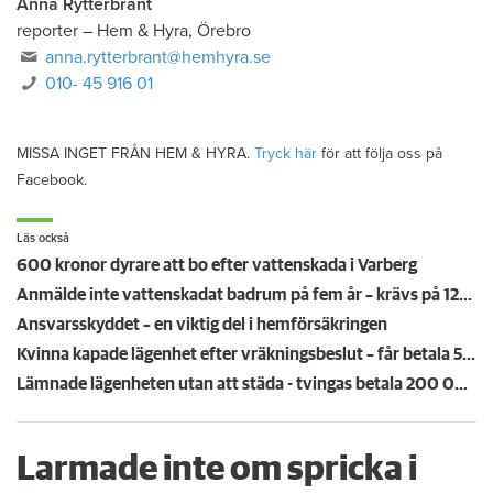
Anna Rytterbrant
reporter
–
Hem & Hyra, Örebro
anna.rytterbrant@hemhyra.se
010- 45 916 01
MISSA INGET FRÅN HEM & HYRA.
Tryck här
för att följa oss på
Facebook.
Läs också
600 kronor dyrare att bo efter vattenskada i Varberg
Anmälde inte vattenskadat badrum på fem år – krävs på 125 000 kronor
Ansvarsskyddet – en viktig del i hemförsäkringen
Kvinna kapade lägenhet efter vräkningsbeslut – får betala 50 000
Lämnade lägenheten utan att städa - tvingas betala 200 000 kronor
Larmade inte om spricka i