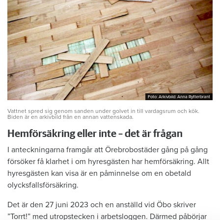
Foto: Arkivbild: Anna Rytterbrant
Foto: Arkivbild: Anna Rytterbrant
Vattnet spred sig genom sanden under golvet in till vardagsrum och kök.
Biden är en arkivbild från en annan vattenskada.
Hemförsäkring eller inte – det är frågan
I anteckningarna framgår att Örebrobostäder gång på gång
försöker få klarhet i om hyresgästen har hemförsäkring. Allt
hyresgästen kan visa är en påminnelse om en obetald
olycksfallsförsäkring.
Det är den 27 juni 2023 och en anställd vid Öbo skriver
”Torrt!” med utropstecken i arbetsloggen. Därmed påbörjar