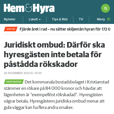
Meny
Nyheter
Lokalt
Tips & Råd
TV
Fjärde året i rad – nu sätter skiljemän hyran för 172 0
JUST NU
Juridiskt ombud: Därför ska
hyresgästen inte betala för
påstådda rökskador
30 NOVEMBER 2023
KL 10:00
Det kommunala bostadsbolaget i Kristianstad
KRISTIANSTAD
stämmer en rökare på 84 000 kronor och hävdar att
lägenheten är "exempellöst rökskadad”. Hyresgästen
vägrar betala. Hyresgästens juridiska ombud menar att
gula väggar kan ha flera andra orsaker.