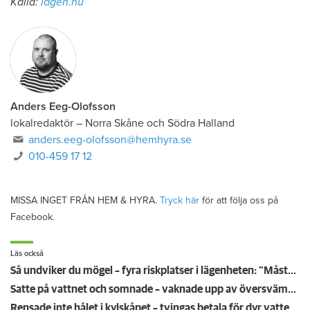
Källa:
lagen.nu
Anders Eeg-Olofsson
lokalredaktör
–
Norra Skåne och Södra Halland
anders.eeg-olofsson@hemhyra.se
010-459 17 12
MISSA INGET FRÅN HEM & HYRA.
Tryck här
för att följa oss på
Facebook.
Läs också
Så undviker du mögel – fyra riskplatser i lägenheten: ”Måste städa bort”
Satte på vattnet och somnade – vaknade upp av översvämning hos grannen
Rensade inte hålet i kylskåpet – tvingas betala för dyr vattenskada