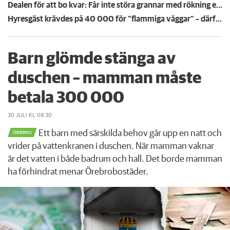
Dealen för att bo kvar: Får inte störa grannar med rökning eller utsätta dem för brandfara
Hyresgäst krävdes på 40 000 för "flammiga väggar" – därför höll inte värdens bevis i rätten
Barn glömde stänga av
duschen – mamman måste
betala 300 000
30 JULI
KL 08:30
Ett barn med särskilda behov går upp en natt och
ÖREBRO
vrider på vattenkranen i duschen. När mamman vaknar
är det vatten i både badrum och hall. Det borde mamman
ha förhindrat menar Örebrobostäder.