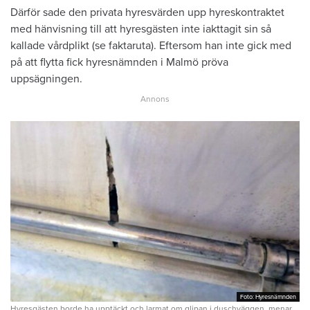
Därför sade den privata hyresvärden upp hyreskontraktet
med hänvisning till att hyresgästen inte iakttagit sin så
kallade vårdplikt (se faktaruta). Eftersom han inte gick med
på att flytta fick hyresnämnden i Malmö pröva
uppsägningen.
Foto: Hyresnämnden
Foto: Hyresnämnden
Hyresgästen borde ha upptäckt och larmat om glipan i duschväggen, menar