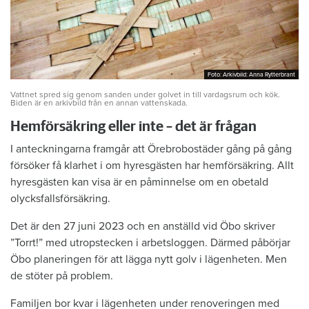
Foto: Arkivbild: Anna Rytterbrant
Foto: Arkivbild: Anna Rytterbrant
Vattnet spred sig genom sanden under golvet in till vardagsrum och kök.
Biden är en arkivbild från en annan vattenskada.
Hemförsäkring eller inte – det är frågan
I anteckningarna framgår att Örebrobostäder gång på gång
försöker få klarhet i om hyresgästen har hemförsäkring. Allt
hyresgästen kan visa är en påminnelse om en obetald
olycksfallsförsäkring.
Det är den 27 juni 2023 och en anställd vid Öbo skriver
”Torrt!” med utropstecken i arbetsloggen. Därmed påbörjar
Öbo planeringen för att lägga nytt golv i lägenheten. Men
de stöter på problem.
Familjen bor kvar i lägenheten under renoveringen med