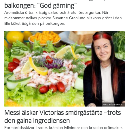
balkongen: ”God gärning”
Aromatiska örter, krispig sallad och årets första gurkor. När
midsommar nalkas plockar Susanne Granlund allsköns grönt i den
lilla köksträdgården på balkongen.
Foto: Frida Ekman
Messi älskar Victorias smörgåstårta – trots
den galna ingrediensen
Formbrödsskivor i rader, krämiga fyllningar och krispiga grönsaker.