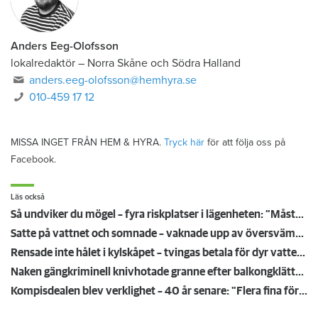
Anders Eeg-Olofsson
lokalredaktör
–
Norra Skåne och Södra Halland
anders.eeg-olofsson@hemhyra.se
010-459 17 12
MISSA INGET FRÅN HEM & HYRA.
Tryck här
för att följa oss på
Facebook.
Läs också
Så undviker du mögel – fyra riskplatser i lägenheten: ”Måste städa bort”
Satte på vattnet och somnade – vaknade upp av översvämning hos grannen
Rensade inte hålet i kylskåpet – tvingas betala för dyr vattenskada
Naken gängkriminell knivhotade granne efter balkongklättring
Kompisdealen blev verklighet – 40 år senare: "Flera fina fördelar med att dela bostad"