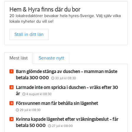
Hem & Hyra finns där du bor
20 lokalredaktörer bevakar hela hyres-Sverige. Välj själv vilka
lokala nyheter du vill se!
Ställ in ditt län
Mest läst
Senaste nytt
Barn glömde stänga av duschen – mamman måste
betala 300 000
30 juli
kl 08:30
Larmade inte om spricka i duschen – vräks efter 30
år
4 augusti
kl 08:30
Försvunnen man får behålla sin lägenhet
29 juli
kl 08:30
Kvinna kapade lägenhet efter vräkningsbeslut – får
betala 50 000
27 juli
kl 08:00