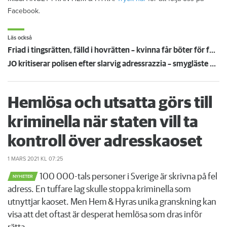
Facebook.
Läs också
Friad i tingsrätten, fälld i hovrätten – kvinna får böter för folkbokföringsbrott
JO kritiserar polisen efter slarvig adressrazzia – smygläste Fares brev och granskade mediciner
Hemlösa och utsatta görs till
kriminella när staten vill ta
kontroll över adresskaoset
1 MARS 2021
KL 07:25
100 000-tals personer i Sverige är skrivna på fel
NYHETER
adress. En tuffare lag skulle stoppa kriminella som
utnyttjar kaoset. Men Hem & Hyras unika granskning kan
visa att det oftast är desperat hemlösa som dras inför