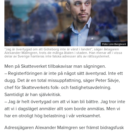
Foto: Linn Bergbrant
Foto: Linn Bergbrant
”Jag är övertygad om att Göteborg inte är värst i landet”, säger åklagaren
Alexander Malmgren, trots de många åtalen i staden. Han menar att i vissa
delar av Sverige hanteras inte falska adresser alls av rättssystemet.
Men på Skatteverket tillbakavisar man sågningen.
– Registerföringen är inte på något sätt äventyrad. Inte ett
dugg. Det är en total missuppfattning, säger Peter Sävje,
chef för Skatteverkets folk- och fastighetsavdelning.
Samtidigt är han självkritisk.
– Jag är helt övertygad om att vi kan bli bättre. Jag tror inte
att vi i dagsläget anmäler allt som borde anmälas. Men vi
har en otroligt hög belastning i vår verksamhet.
Adressjägaren Alexander Malmgren ser främst bidragsfusk