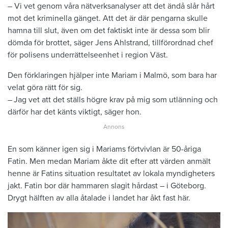
– Vi vet genom våra ­nätverksanalyser att det ändå slår hårt
mot det ­kriminella gänget. Att det är där pengarna skulle
hamna till slut, även om det faktiskt inte är dessa som blir
dömda för ­brottet, ­säger Jens Ahlstrand, till­förordnad chef
för polisens under­rättelseenhet i region Väst.
Den förklaringen hjälper inte ­Mariam i Malmö, som bara har
velat göra rätt för sig.
– Jag vet att det ställs högre krav på mig som utlänning och
därför har det känts viktigt, säger hon.
En som känner igen sig i Mariams förtvivlan är 50-åriga
Fatin. Men medan Mariam åkte dit efter att värden anmält
henne är Fatins situation resultatet av lokala myndigheters
jakt. Fatin bor där hammaren slagit hårdast – i Göteborg.
Drygt hälften av alla åtalade i landet har åkt fast här.