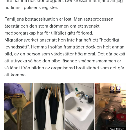
inte hamna hos kronofogden. Det krossar mitt hjärta att jag
nu finns i polisens register.
Familjens bostadssituation är löst. Men rättsprocessen
återstår och den stora drömmen om ett svenskt
medborgarskap har för tillfället gått förlorad.
Migrationsverket anser att hon inte har haft ett ”hederligt
levnadssätt”. Hemma i soffan framträder dock en helt annan
bild, av en person som värdesätter hög moral. Det går också
att uttrycka så här: den bibelläsande småbarnsmamman är
så långt ifrån bilden av organiserad brottslighet som det går
att komma.
Foto: Polisen
Foto: Polisen