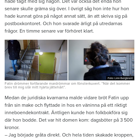
hade tagit med sig någon. Det var ­också det enda hon
senare skulle gräma sig över. I övrigt såg hon inte hur hon
hade kunnat göra på något annat sätt, än att skriva sig på
postboxkontoret. Och hon svarade ärligt på utredarnas
frågor. En timme senare var förhöret klart.
Foto: Linn Bergbrant
Foto: Linn Bergbrant
Fatin drömmer fortfarande mardrömmar om fönsterkuvert. ”När det kommer
brev till mig slår mitt hjärta jättehårt”.
Medan de juridiska kvarnarna malde vidare bröt Fatin upp
från sin make och flyttade in hos en väninna på ett riktigt
inneboendekontrakt. Äntligen kunde hon folkbokföra sig
där hon bodde. Det var hit domen kom: dagsböter på 3 500
kronor.
– Jag började gråta direkt. Och hela tiden skakade kroppen,