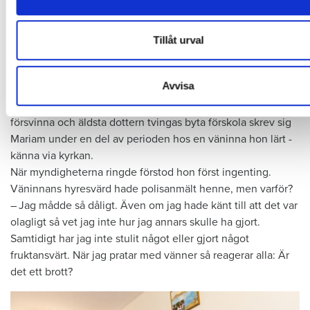
domstol, åtalad för folkbokföringsbrott.
information som du har tillhandahållit eller som de har samlat
du har använt deras tjänster.
Tillåt urval
Under fyra månader
hösten 2019 var familjen hemlös och
beviljades då akut hjälp av socialtjänsten i Malmö, en vecka
Avvisa
i taget. De skickades mellan boenden i olika närliggande
kommuner, däribland Kävlinge. För att inte viktig post ­skulle
försvinna och äldsta dottern tvingas byta förskola skrev sig
Mariam under en del av perioden hos en väninna hon lärt ­
känna via kyrkan.
När myndigheterna ringde förstod hon först ingenting.
Väninnans hyresvärd hade polisanmält henne, men varför?
– Jag mådde så dåligt. Även om jag hade känt till att det var
olagligt så vet jag inte hur jag annars skulle ha gjort.
Samtidigt har jag inte stulit något eller gjort något
fruktansvärt. När jag ­pratar med vänner så reagerar alla: Är
det ett brott?