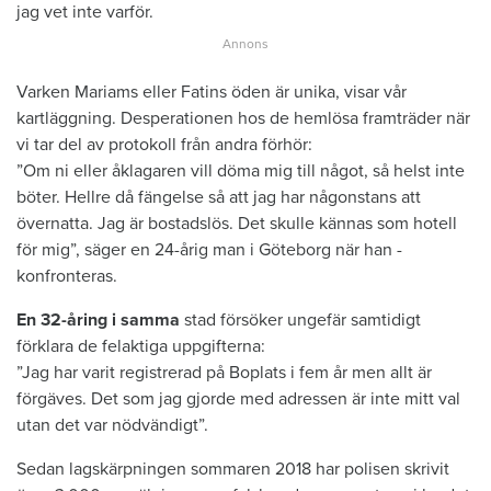
jag vet inte varför.
Varken Mariams eller Fatins öden är unika, visar vår
kartläggning. Desperationen hos de hemlösa framträder när
vi tar del av protokoll från andra förhör:
”Om ni eller åklagaren vill döma mig till något, så helst inte
böter. Hellre då fängelse så att jag har någonstans att
övernatta. Jag är bostadslös. Det ­skulle kännas som hotell
för mig”, ­säger en 24-årig man i Göteborg när han ­
konfronteras.
En 32-åring i samma
stad försöker ungefär samtidigt
förklara de felaktiga uppgifterna:
”Jag har varit registrerad på Boplats i fem år men allt är
förgäves. Det som jag gjorde med adressen är inte mitt val
utan det var nödvändigt”.
Sedan lagskärpningen sommaren 2018 har polisen skrivit