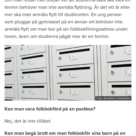
Om man redan från början vet att studierna bara ska vara en
termin behöver man inte anmäla flyttning. Är det ett år eller
mer ska man anmäla flytt till studieorten. En ung person
som pluggar på gymnasiet på en annan ort behöver inte
anmäla flytt om man bor på sin folkbokföringsadress under
loven, även om studierna pågår mer än en termin.
Foto: AnnaKarin Löwendahl
Kan man vara folkbokförd på en postbox?
Nej, det är inte tillåtet.
Kan man begå brott om man folkbokför sina barn på en