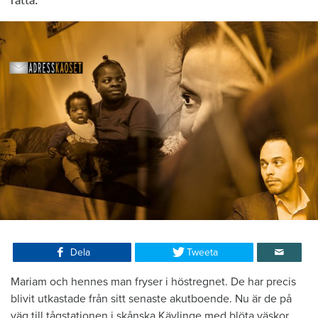
rätta.
Dela
Tweeta
Mariam och hennes man fryser i höstregnet. De har precis
blivit utkastade från sitt senaste akutboende. Nu är de på
väg till tågstationen i skånska Kävlinge med blöta väskor