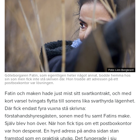
Foto: Linn Bergbrant
Foto: Linn Bergbrant
Göteborgaren Fatin, som egentligen heter något annat, bodde hemma hos
sin son men fick inte stå skriven där. Hon trodde att adressen på ett
postboxkontor var lösningen.
Fatin och maken hade just mist sitt svartkontrakt, och med
kort varsel tvingats flytta till sonens lika svart­hyrda lägenhet.
Där fick endast fyra vuxna stå skrivna:
förstahandshyresgästen, sonen med fru samt Fatins make.
Själv blev hon över. När hon fick tips om ett postboxkontor
var hon desperat. En hyrd adress på andra sidan stan
framstod som en praktisk utväg. Det fungerade i sju