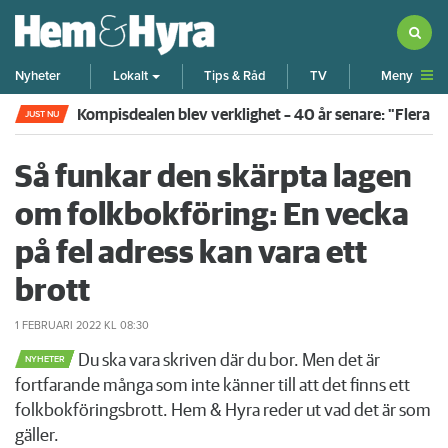
Meny
Nyheter
Lokalt
Tips & Råd
TV
Kompisdealen blev verklighet – 40 år senare: "Flera f
JUST NU
Så funkar den skärpta lagen
om folkbokföring: En vecka
på fel adress kan vara ett
brott
1 FEBRUARI 2022
KL 08:30
Du ska vara skriven där du bor. Men det är
NYHETER
fortfarande många som inte känner till att det finns ett
folkbokföringsbrott. Hem & Hyra reder ut vad det är som
gäller.