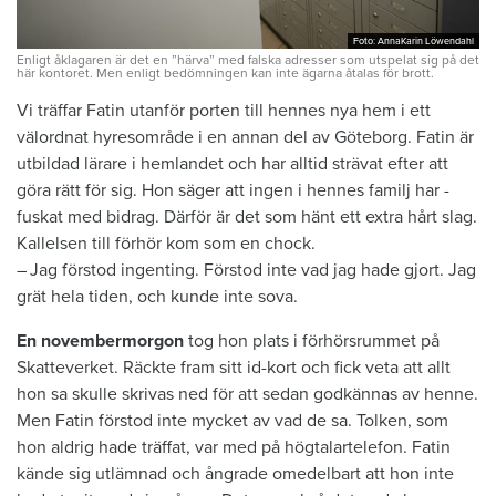
Foto: AnnaKarin Löwendahl
Foto: AnnaKarin Löwendahl
Enligt åklagaren är det en ”härva” med falska adresser som utspelat sig på det
här kontoret. Men enligt bedömningen kan inte ägarna åtalas för brott.
Vi träffar Fatin utanför porten till hennes nya hem i ett
välordnat hyresområde i en annan del av Göteborg. Fatin är
utbildad lärare i hemlandet och har alltid strävat efter att
göra rätt för sig. Hon ­säger att ingen i hennes familj har ­
fuskat med bidrag. Därför är det som hänt ett extra hårt slag.
Kallelsen till förhör kom som en chock.
– Jag förstod ingenting. Förstod inte vad jag hade gjort. Jag
grät hela tiden, och kunde inte sova.
En novembermorgon
tog hon plats i förhörsrummet på
Skatteverket. ­Räckte fram sitt id-kort och fick veta att allt
hon sa skulle skrivas ned för att sedan godkännas av henne.
Men Fatin förstod inte mycket av vad de sa. Tolken, som
hon aldrig hade träffat, var med på hög­talartelefon. Fatin
kände sig utlämnad och ångrade omedelbart att hon inte