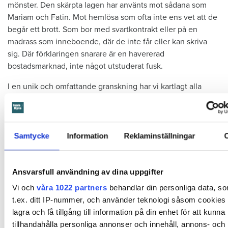
mönster. Den skärpta lagen har använts mot sådana som
Mariam och Fatin. Mot hemlösa som ofta inte ens vet att de
­begår ett brott. Som bor med svartkontrakt eller på en
madrass som inneboende, där de inte får eller kan skriva
sig. Där förklaringen snarare är en havererad
bostadsmarknad, inte något utstuderat fusk.
I en unik och omfattande granskning har vi kartlagt alla
folkbok­föringsbrott som fram till senaste årsskiftet nått
svenska dom­stolar, 123 åtalade från Kiruna i norr till Vellinge
i söder. Vi har tagit reda på varför de har skrivit sig på fel
adress. Ett skäl sticker ut. I fyra fall av tio framträder
Samtycke
Information
Reklaminställningar
hemlöshet som orsak till den ­felaktiga folkbokföringen, utan
att någon ­grövre brottslighet går att urskilja. De här
människorna saknar helt enkelt någonstans att bo.
Ansvarsfull användning av dina uppgifter
Vi och
våra 1022 partners
behandlar din personliga data, s
t.ex. ditt IP-nummer, och använder teknologi såsom cookies f
lagra och få tillgång till information på din enhet för att kunna
tillhandahålla personliga annonser och innehåll, annons- och