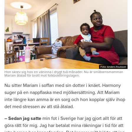
Foto: Anders Paulsson
Foto: Anders Paulsson
Hon skrev sig hos en väninna i drygt två månader. Nu är småbarns­mamman
Mariam åtalad för brott mot folkbok­föringslagen.
Nu sitter Mariam i soffan med sin ­dotter i knäet. Harmony
suger på en nappflaska med mjölkersättning. Att Mariam
inte längre kan amma är en sorg och hon kopplar själv ihop
det med stressen av att stå åtalad.
– Sedan jag satte
min fot i Sverige har jag gjort allt för att
göra rätt för mig. Jag har betalat mina räkningar i tid för att