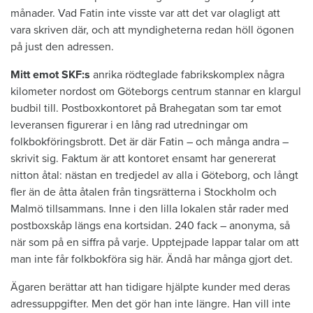
månader. Vad Fatin inte visste var att det var olagligt att
vara skriven där, och att myndigheterna redan höll ögonen
på just den adressen.
Mitt emot SKF:s
anrika ­rödteglade ­fabrikskomplex några
kilometer nordost om Göteborgs centrum stannar en ­klargul
budbil till. Postboxkontoret på Brahegatan som tar emot
leveransen figurerar i en lång rad utredningar om
folkbokföringsbrott. Det är där Fatin – och många andra –
skrivit sig. Faktum är att kontoret ensamt har genererat
nitton åtal: nästan en tredjedel av alla i Göteborg, och långt
fler än de åtta åtalen från tingsrätterna i Stockholm och
Malmö tillsammans. Inne i den lilla lokalen står rader med
postboxskåp längs ena kortsidan. 240 fack – anonyma, så
när som på en siffra på varje. Upptejpade lappar talar om att
man inte får folkbokföra sig här. Ändå har många gjort det.
Ägaren berättar att han tidigare hjälpte kunder med deras
adressuppgifter. Men det gör han inte längre. Han vill inte