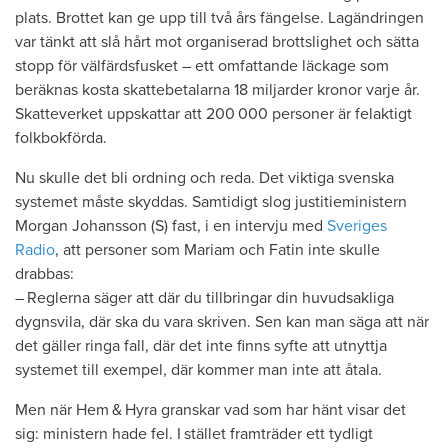
plats. Brottet kan ge upp till två års fängelse. Lagändringen
var tänkt att slå hårt mot ­organiserad ­brottslighet och sätta
stopp för välfärds­fusket – ett omfattande ­läckage som
beräknas kosta skattebetalarna 18 ­miljarder ­kronor varje år.
Skatte­verket uppskattar att 200 000 personer är ­felaktigt
folkbokförda.
Nu skulle det bli ordning och reda. Det viktiga svenska
systemet måste skyddas. Samtidigt slog justitieministern
Morgan Johansson (S) fast, i en intervju med
Sveriges
Radio
, att personer som Mariam och Fatin inte skulle
drabbas:
– Reglerna säger att där du tillbringar din huvudsakliga
dygnsvila, där ska du vara skriven. Sen kan man säga att när
det gäller ringa fall, där det inte finns syfte att utnyttja
systemet till exempel, där kommer man inte att åtala.
Men när Hem & Hyra granskar vad som har hänt visar det
sig: ministern hade fel. I stället framträder ett tydligt