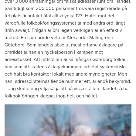
över 3 000 anmälningar om falska adresser runt om i landet.
Samtidigt som 200 000 personer tros vara registrerade på
fel plats är antalet åtal alltså ynka 123. Hotet mot det
värdefulla folkbokföringssystemet är med andra ord långt
ifrån avvärjt. ­Frågan är om lagen ­verkligen är en effektiv
metod. En som borde veta är ­Alexander Malmgren i
Göteborg. Som landets absolut mest erfarne åklagare på
området är han en nyckelperson i kampen mot
adressfusket. Att rättsfallen är så många i Göteborg tolkar
han som att stadens åklagarkammare arbetat systematiskt
och haft bra kontakter lokalt med andra myndigheter. Men
han, adresspiraternas fiende nummer ett, är ändå bekymrad.
– Jag skulle nog vilja säga att på vissa ställen i landet så har
folkbokföringen klappat ihop helt och hållet.