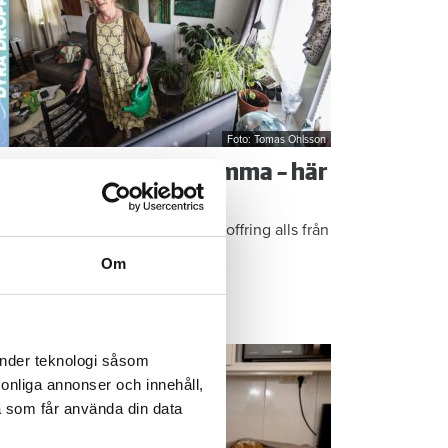
Foto: Tomas Ohlsson
å sparar du vatten hemma – här
r Kristins bästa tips
epen är enkla: ”Det är ingen uppoffring alls från
n sida”, säger Kristin Rydberg.
Om
ps & Råd
änder teknologi såsom
rsonliga annonser och innehåll,
a som får använda din data