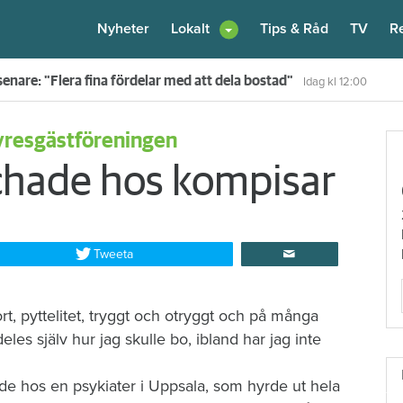
Nyheter
Lokalt
Tips & Råd
TV
R
en – nu kräver värden honom på 100 000 kronor
Idag kl 10:30
yresgästföreningen
schade hos kompisar
Tweeta
ort, pyttelitet, tryggt och otryggt och på många
deles själv hur jag skulle bo, ibland har jag inte
de hos en psykiater i Uppsala, som hyrde ut hela