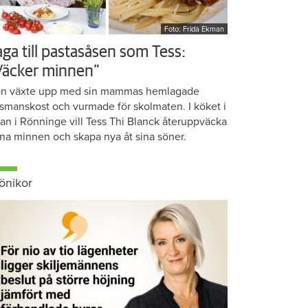
Foto: Frida Ekman
aga till pastasåsen som Tess:
Väcker minnen”
n växte upp med sin mammas hemlagade
smanskost och vurmade för skolmaten. I köket i
ean i Rönninge vill Tess Thi Blanck återuppväcka
na minnen och skapa nya åt sina söner.
önikor