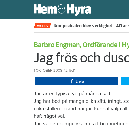
Rökte inomhus och övergav lägenhet
JUST NU
Barbro Engman, Ordförande i H
Jag frös och du
1 OKTOBER 2008
KL 15:11
Dela
​Jag är en typisk typ på många sätt.
Jag har bott på många olika sätt, trångt, st
olika ställen. Ibland har jag kunnat välja all
haft något val.
Jag valde exempelvis inte att bo inneboen