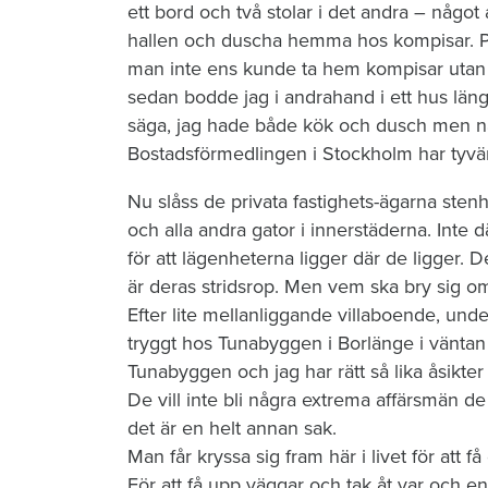
ett bord och två stolar i det andra – något a
hallen och duscha hemma hos kompisar. På 
man inte ens kunde ta hem kompisar utan at
sedan bodde jag i andrahand i ett hus län
säga, jag hade både kök och dusch men någ
Bostadsförmedlingen i Stockholm har tyvär
Nu slåss de privata fastighets-ägarna stenh
och alla andra gator i innerstäderna. Inte d
för att lägenheterna ligger där de ligger.
är deras stridsrop. Men vem ska bry sig om
Efter lite mellanliggande villaboende, under
tryggt hos Tunabyggen i Borlänge i väntan p
Tunabyggen och jag har rätt så lika åsikte
De vill inte bli några extrema affärsmän d
det är en helt annan sak.
Man får kryssa sig fram här i livet för att f
För att få upp väggar och tak åt var och en