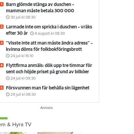
Barn glömde stänga av duschen –
mamman måste betala 300 000
30 juli
kl 08:30
Larmade inte om spricka i duschen – vräks
efter 30 år
4 augusti
kl 08:30
”Visste inte att man måste ändra adress” –
kvinna döms för folkbokföringsbrott
24 juli
kl 16:10
Flyttfirma anmäls: dök upp tre timmar för
sent och höjde priset på grund av bilköer
24 juli
kl 09:30
Försvunnen man får behålla sin lägenhet
29 juli
kl 08:30
em & Hyra TV