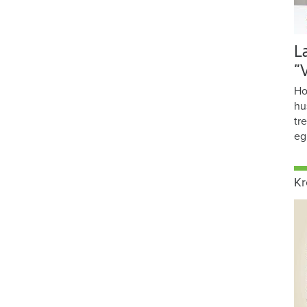
L
”
Ho
hu
tr
eg
Kr