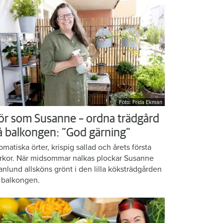
Foto: Frida Ekman
ör som Susanne – ordna trädgård
å balkongen: ”God gärning”
omatiska örter, krispig sallad och årets första
rkor. När midsommar nalkas plockar Susanne
anlund allsköns grönt i den lilla köksträdgården
 balkongen.