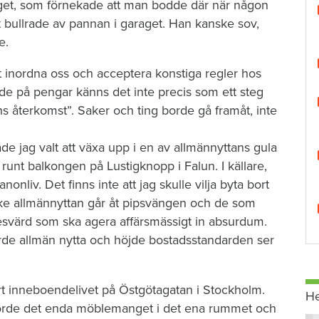
aget, som förnekade att man bodde där när någon
 bullrade av pannan i garaget. Han kanske sov,
e.
t inordna oss och acceptera konstiga regler hos
de på pengar känns det inte precis som ett steg
ns återkomst”. Saker och ting borde gå framåt, inte
ade jag valt att växa upp i en av allmännyttans gula
runt balkongen på Lustigknopp i Falun. I källare,
onliv. Det finns inte att jag skulle vilja byta bort
ke allmännyttan går åt pipsvängen och de som
resvärd som ska agera affärsmässigt in absurdum.
rde allmän nytta och höjde bostadsstandarden ser
rt inneboendelivet på Östgötagatan i Stockholm.
H
jorde det enda möblemanget i det ena rummet och