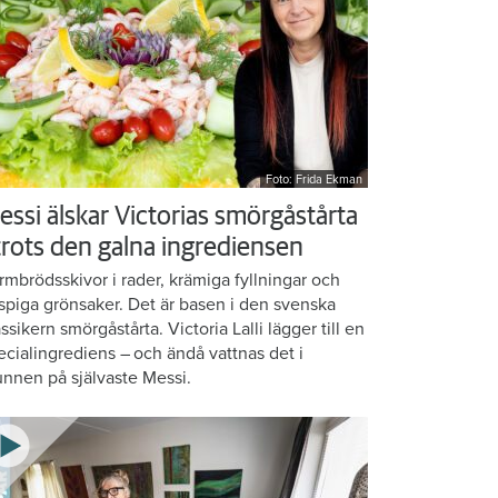
Foto: Frida Ekman
essi älskar Victorias smörgåstårta
 trots den galna ingrediensen
rmbrödsskivor i rader, krämiga fyllningar och
ispiga grönsaker. Det är basen i den svenska
assikern smörgåstårta. Victoria Lalli lägger till en
ecialingrediens – och ändå vattnas det i
nnen på självaste Messi.