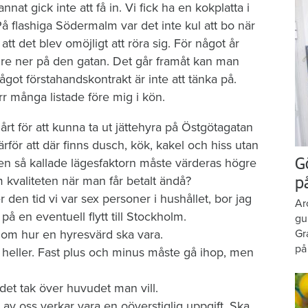
nnat gick inte att få in. Vi fick ha en kokplatta i
flashiga Södermalm var det inte kul att bo när
t det blev omöjligt att röra sig. För något år
gre ner på den gatan. Det går framåt kan man
ot förstahandskontrakt är inte att tänka på.
r många listade före mig i kön.
årt för att kunna ta ut jättehyra på Östgötagatan
ärför att där finns dusch, kök, kakel och hiss utan
 Den så kallade lägesfaktorn måste värderas högre
G
 kvaliteten när man får betalt ändå?
p
 den tid vi var sex personer i hushållet, bor jag
Ar
å en eventuell flytt till Stockholm.
gu
r om hur en hyresvärd ska vara.
Gr
på
e heller. Fast plus och minus måste gå ihop, men
å det tak över huvudet man vill.
 av oss verkar vara en oöverstiglig uppgift. Ska