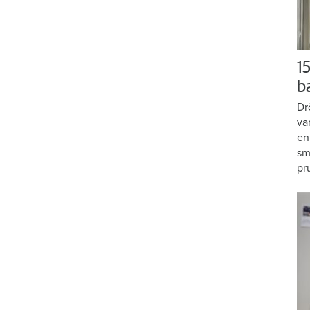
15
b
Dr
va
en
sm
pr