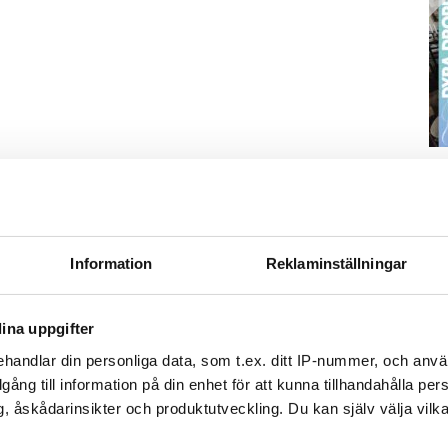
S
ä
Kn
mi
Information
Reklaminställningar
Ti
ina uppgifter
handlar din personliga data, som t.ex. ditt IP-nummer, och anv
illgång till information på din enhet för att kunna tillhandahålla pe
, åskådarinsikter och produktutveckling. Du kan själv välja vilk