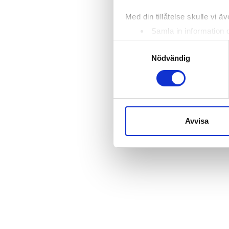
Med din tillåtelse skulle vi äve
Samla in information 
Identifiera din enhet 
Samtyckesval
Ta reda på mer om hur dina pe
Nödvändig
eller dra tillbaka ditt samtyc
Vi använder enhetsidentifierar
sociala medier och analysera 
till de sociala medier och a
Avvisa
med annan information som du 