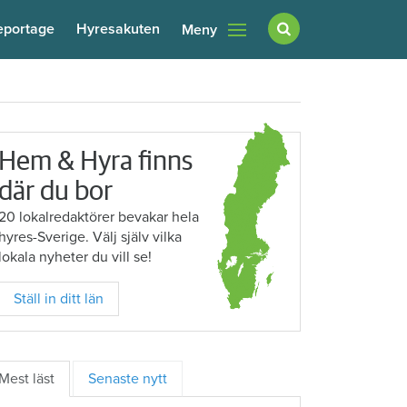
eportage
Hyresakuten
Meny
Hem & Hyra finns
där du bor
20 lokalredaktörer bevakar hela
hyres-Sverige. Välj själv vilka
lokala nyheter du vill se!
Ställ in ditt län
Mest läst
Senaste nytt