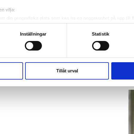
n vilja:
om din geografiska plats som kan ha en noggrannhet på upp till f
genom att aktivt skanna den för specifika kännetecken (fingeravt
rsonliga uppgifter behandlas och ställ in dina preferenser i
deta
Inställningar
Statistik
ke när som helst från cookie-förklaringen.
K
te
e för att anpassa innehållet och annonserna till användarna, tillh
Ho
vår trafik. Vi vidarebefordrar även sådana identifierare och anna
ve
nnons- och analysföretag som vi samarbetar med. Dessa kan i sin
Tillåt urval
hä
har tillhandahållit eller som de har samlat in när du har använt 
lit