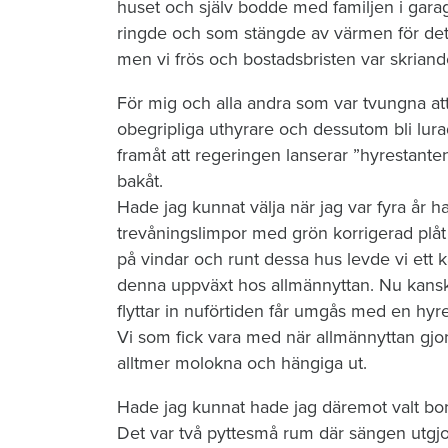
huset och själv bodde med familjen i gar
ringde och som stängde av värmen för det
men vi frös och bostadsbristen var skriand
För mig och alla andra som var tvungna at
obegripliga uthyrare och dessutom bli lura
framåt att regeringen lanserar ”hyrestante
bakåt.
Hade jag kunnat välja när jag var fyra år h
trevåningslimpor med grön korrigerad plåt 
på vindar och runt dessa hus levde vi ett kan
denna uppväxt hos allmännyttan. Nu kans
flyttar in nuförtiden får umgås med en hy
Vi som fick vara med när allmännyttan gjo
alltmer molokna och hängiga ut.
Hade jag kunnat hade jag däremot valt bo
Det var två pyttesmå rum där sängen utg