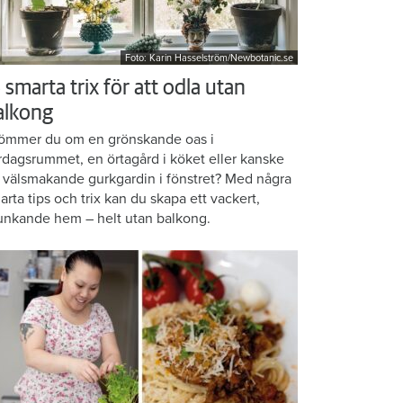
Foto: Karin Hasselström/Newbotanic.se
 smarta trix för att odla utan
alkong
ömmer du om en grönskande oas i
rdagsrummet, en örtagård i köket eller kanske
 välsmakande gurkgardin i fönstret? Med några
arta tips och trix kan du skapa ett vackert,
unkande hem – helt utan balkong.