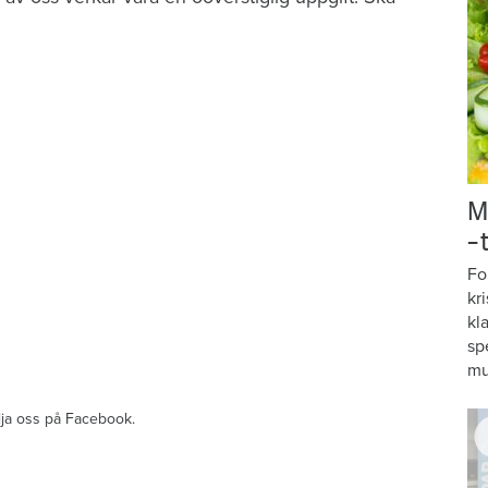
M
–
Fo
kr
n
kl
sp
mu
ölja oss på Facebook.