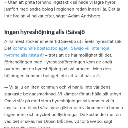
– Utan att prata förhandlingstaktik så hade vi lägre hyror
jämfört med andra bolag i regionen redan innan i år. Det är
inte bra att vi halkar efter, säger Adam Andsberg.
Ingen hyreshöjning alls i Sävsjö
Allra mest sticker emellertid Sävebo ut i årets hyresstatistik.
Det
kommunala bostadsbolaget i Sävsjö vill inte höja
hyrorna alls nästa år
– trots att de har möjlighet till det. I
förhandlingen med Hyresgästföreningen kom de ändå
överens om en hyreshöjning på två procent. Men den
höjningen kommer bolaget inte att ta ut nästa år.
— Vi är ju en liten kommun och vi har ju inte världens
starkaste bostadsmarknad. Vi kämpar för att hålla allt uthyrt.
Om vi slår på med stora hyreshöjningar så kommer vi få
mycket oro bland våra hyresgäster och vi kommer få tomma
lägenheter och mycket omflyttningar. Då kostar det mer än
vad det smakar, har Urban Blücher, vd för Sävebo, sagt