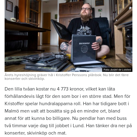
Foto: André de Loisted
Foto: André de Loisted
Årets hyreshöjning gräver hål i Kristoffer Perssons plånbok. Nu blir det färre
konserter och skivinköp.
Den lilla tvåan kostar nu 4 773 kronor, vilket kan låta
förhållandevis lågt för den som bor i en större stad. Men för
Kristoffer spelar hundralapparna roll. Han har tidigare bott i
Malmö men valt att bosätta sig på en mindre ort, bland
annat för att kunna bo billigare. Nu pendlar han med buss
två timmar varje dag till jobbet i Lund. Han tänker dra ner på
konserter, skivinköp och mat.