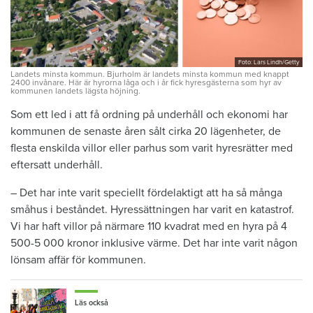
Foto: Lars Lindh/Getty
Landets minsta kommun. Bjurholm är landets minsta kommun med knappt
2400 invånare. Här är hyrorna låga och i år fick hyresgästerna som hyr av
kommunen landets lägsta höjning.
Som ett led i att få ordning på underhåll och ekonomi har
kommunen de senaste åren sålt cirka 20 lägenheter, de
flesta enskilda villor eller parhus som varit hyresrätter med
eftersatt underhåll.
– Det har inte varit speciellt fördelaktigt att ha så många
småhus i beståndet. Hyressättningen har varit en katastrof.
Vi har haft villor på närmare 110 kvadrat med en hyra på 4
500-5 000 kronor inklusive värme. Det har inte varit någon
lönsam affär för kommunen.
Läs också