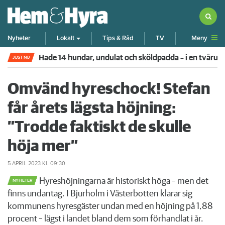
Meny
Nyheter
Lokalt
Tips & Råd
TV
Hade 14 hundar, undulat och sköldpadda – i en tvår
JUST NU
Omvänd hyreschock! Stefan
får årets lägsta höjning:
”Trodde faktiskt de skulle
höja mer”
5 APRIL 2023
KL 09:30
Hyreshöjningarna är historiskt höga – men det
NYHETER
finns undantag. I Bjurholm i Västerbotten klarar sig
kommunens hyresgäster undan med en höjning på 1,88
procent – lägst i landet bland dem som förhandlat i år.