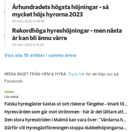
Århundradets högsta höjningar – så
mycket höjs hyrorna 2023
24 mars 2023
kl 08:30
Rekordhöga hyreshöjningar – men nästa
år kan bli ännu värre
24 mars 2023
kl 10:00
Visa alla 19 artiklar i samma ämne
MISSA INGET FRÅN HEM & HYRA.
Tryck här
för att följa oss på
Facebook.
Läs också
Falska hyresgäster kastas ut och riskerar fängelse – knark till köpare i hela landet skickades från lägenhet i Malmö
Hyresvärden som går mot strömmen - här är det lättare att få lägenhet
Den stora hyresstriden i Malmö kan vara över: ”Värdarna har tagit sitt förnuft till fånga”
Därför vill Hyresgästföreningen stoppa dubbelhöjningarna: "Kan spridas över landet"