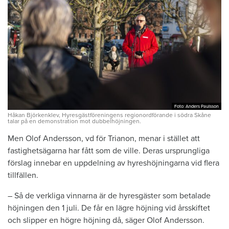
Foto: Anders Paulsson
Foto: Anders Paulsson
Håkan Björkenklev, Hyresgästföreningens regionordförande i södra Skåne
talar på en demonstration mot dubbelhöjningen.
Men Olof Andersson, vd för Trianon, menar i stället att
fastighetsägarna har fått som de ville. Deras ursprungliga
förslag innebar en uppdelning av hyreshöjningarna vid flera
tillfällen.
– Så de verkliga vinnarna är de hyresgäster som betalade
höjningen den 1 juli. De får en lägre höjning vid årsskiftet
och slipper en högre höjning då, säger Olof Andersson.