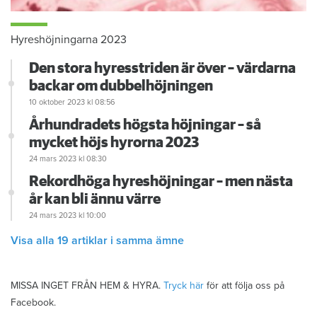
Hyreshöjningarna 2023
Den stora hyresstriden är över – värdarna
backar om dubbelhöjningen
10 oktober 2023
kl 08:56
Århundradets högsta höjningar – så
mycket höjs hyrorna 2023
24 mars 2023
kl 08:30
Rekordhöga hyreshöjningar – men nästa
år kan bli ännu värre
24 mars 2023
kl 10:00
Visa alla 19 artiklar i samma ämne
MISSA INGET FRÅN HEM & HYRA.
Tryck här
för att följa oss på
Facebook.