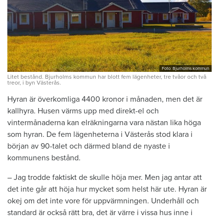
Foto: Bjurholms kommun
Litet bestånd. Bjurholms kommun har blott fem lägenheter, tre tvåor och två
treor, i byn Västerås.
Hyran är överkomliga 4400 kronor i månaden, men det är
kallhyra. Husen värms upp med direkt-el och
vintermånaderna kan elräkningarna vara nästan lika höga
som hyran. De fem lägenheterna i Västerås stod klara i
början av 90-talet och därmed bland de nyaste i
kommunens bestånd.
– Jag trodde faktiskt de skulle höja mer. Men jag antar att
det inte går att höja hur mycket som helst här ute. Hyran är
okej om det inte vore för uppvärmningen. Underhåll och
standard är också rätt bra, det är värre i vissa hus inne i