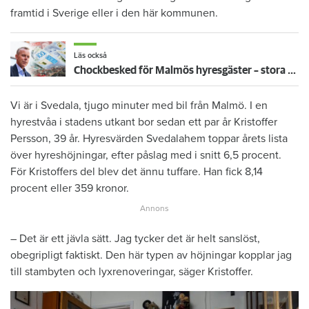
framtid i Sverige eller i den här kommunen.
Läs också
Chockbesked för Malmös hyresgäster – stora privatvärdar vill höja hyrorna ännu mer
Vi är i Svedala, tjugo minuter med bil från Malmö. I en
hyrestvåa i stadens utkant bor sedan ett par år Kristoffer
Persson, 39 år. Hyresvärden Svedalahem toppar årets lista
över hyreshöjningar, efter påslag med i snitt 6,5 procent.
För Kristoffers del blev det ännu tuffare. Han fick 8,14
procent eller 359 kronor.
– Det är ett jävla sätt. Jag tycker det är helt sanslöst,
obegripligt faktiskt. Den här typen av höjningar kopplar jag
till stambyten och lyxrenoveringar, säger Kristoffer.