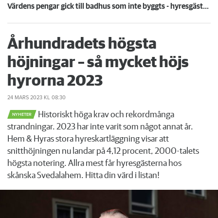
Värdens pengar gick till badhus som inte byggts - hyresgästerna fick landets högsta höjning
Århundradets högsta
höjningar – så mycket höjs
hyrorna 2023
24 MARS 2023
KL 08:30
Historiskt höga krav och rekordmånga
NYHETER
strandningar. 2023 har inte varit som något annat år.
Hem & Hyras stora hyreskartläggning visar att
snitthöjningen nu landar på 4,12 procent, 2000-talets
högsta notering. Allra mest får hyresgästerna hos
skånska Svedalahem. Hitta din värd i listan!