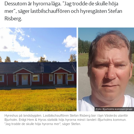
Dessutom är hyrorna låga. ”Jag trodde de skulle höja
mer”, säger lastbilschauffören och hyresgästen Stefan
Risberg.
Foto: Bjurholms kommun/privat
Hyreshus på landsbygden. Lastbilschauffören Stefan Risberg bor i byn Västerås utanför
Bjurholm. Enligt Hem & Hyras statistik höjs hyrorna minst i landet i Bjurholms kommun.
"Jag trodde de skulle höja hyrorna mer", säger Stefan.