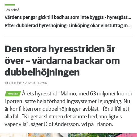
Läs också
Värdens pengar gick till badhus som inte byggts - hyresgästerna fick landets högsta höjning
Efter dubblerad hyreshöjning: Linköping ökar vinstuttag med 64 procent – Örebro slopar dem
Den stora hyresstriden är
över – värdarna backar om
dubbelhöjningen
10 OKTOBER 2023
KL 08:56
Årets hyresstrid i Malmö, med 63 miljoner kronor
MALMÖ
i potten, satte hela förhandlingssystemet i gungning. Nu
är konflikten om dubbelhöjningen avblåst – för tillfället i
alla fall. ”Kriget är slut men det är inte fred, möjligtvis
vapenvila”, säger Olof Andersson, vd på Trianon.