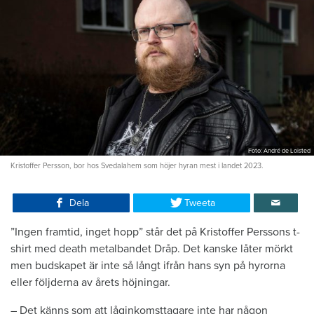
Foto: André de Loisted
Kristoffer Persson, bor hos Svedalahem som höjer hyran mest i landet 2023.
Dela
Tweeta
”Ingen framtid, inget hopp” står det på Kristoffer Perssons t-
shirt med death metalbandet Dråp. Det kanske låter mörkt
men budskapet är inte så långt ifrån hans syn på hyrorna
eller följderna av årets höjningar.
– Det känns som att låginkomsttagare inte har någon