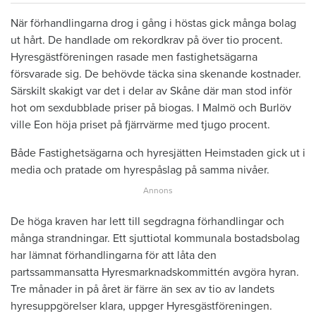
När förhandlingarna drog i gång i höstas gick många bolag
ut hårt. De handlade om rekordkrav på över tio procent.
Hyresgästföreningen rasade men fastighetsägarna
försvarade sig. De behövde täcka sina skenande kostnader.
Särskilt skakigt var det i delar av Skåne där man stod inför
hot om sexdubblade priser på biogas. I Malmö och Burlöv
ville Eon höja priset på fjärrvärme med tjugo procent.
Både Fastighetsägarna och hyresjätten Heimstaden gick ut i
media och pratade om hyrespåslag på samma nivåer.
De höga kraven har lett till segdragna förhandlingar och
många strandningar. Ett sjuttiotal kommunala bostadsbolag
har lämnat förhandlingarna för att låta den
partssammansatta Hyresmarknadskommittén avgöra hyran.
Tre månader in på året är färre än sex av tio av landets
hyresuppgörelser klara, uppger Hyresgästföreningen.