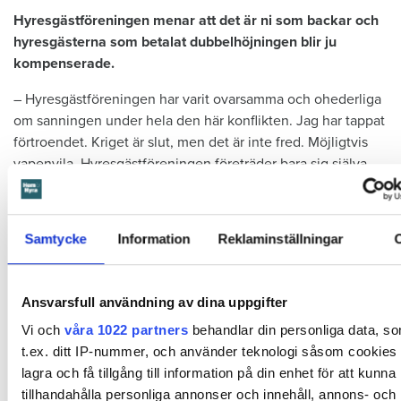
Hyresgästföreningen menar att det är ni som backar och
hyresgästerna som betalat dubbelhöjningen blir ju
kompenserade.
– Hyresgästföreningen har varit ovarsamma och ohederliga
om sanningen under hela den här konflikten. Jag har tappat
förtroendet. Kriget är slut, men det är inte fred. Möjligtvis
vapenvila. Hyresgästföreningen företräder bara sig själva
och ett föråldrat system, inte sina medlemmar, säger Olof
Andersson.
Samtycke
Information
Reklaminställningar
Ansvarsfull användning av dina uppgifter
Vi och
våra 1022 partners
behandlar din personliga data, s
t.ex. ditt IP-nummer, och använder teknologi såsom cookies f
lagra och få tillgång till information på din enhet för att kunna
tillhandahålla personliga annonser och innehåll, annons- och