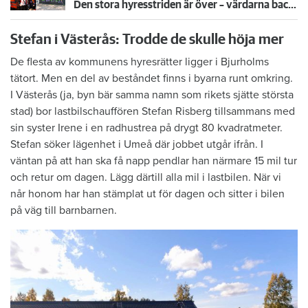
Den stora hyresstriden är över – värdarna backar om dubbelhöjningen
Stefan i Västerås: Trodde de skulle höja mer
De flesta av kommunens hyresrätter ligger i Bjurholms
tätort. Men en del av beståndet finns i byarna runt omkring.
I Västerås (ja, byn bär samma namn som rikets sjätte största
stad) bor lastbilschauffören Stefan Risberg tillsammans med
sin syster Irene i en radhustrea på drygt 80 kvadratmeter.
Stefan söker lägenhet i Umeå där jobbet utgår ifrån. I
väntan på att han ska få napp pendlar han närmare 15 mil tur
och retur om dagen. Lägg därtill alla mil i lastbilen. När vi
når honom har han stämplat ut för dagen och sitter i bilen
på väg till barnbarnen.