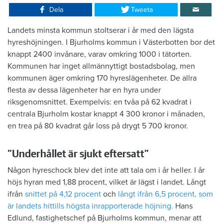
Dela
Tweeta
Landets minsta kommun stoltserar i år med den lägsta
hyreshöjningen. I Bjurholms kommun i Västerbotten bor det
knappt 2400 invånare, varav omkring 1000 i tätorten.
Kommunen har inget allmännyttigt bostadsbolag, men
kommunen äger omkring 170 hyreslägenheter. De allra
flesta av dessa lägenheter har en hyra under
riksgenomsnittet. Exempelvis: en tvåa på 62 kvadrat i
centrala Bjurholm kostar knappt 4 300 kronor i månaden,
en trea på 80 kvadrat går loss på drygt 5 700 kronor.
”Underhållet är sjukt eftersatt”
Någon hyreschock blev det inte att tala om i år heller. I år
höjs hyran med 1,88 procent, vilket är lägst i landet. Långt
ifrån
snittet på 4,12 procent
och
långt ifrån 6,5 procent, som
är landets hittills högsta inrapporterade höjning.
Hans
Edlund, fastighetschef på Bjurholms kommun, menar att