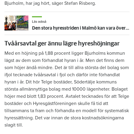
Bjurholm, har jag hört, säger Stefan Risberg.
Läs också
Den stora hyresstriden i Malmö kan vara över: ”Värdarna har tagit sitt förnuft till fånga”
Tvåårsavtal ger ännu lägre hyreshöjningar
Med en höjning på 1,88 procent ligger Bjurholms kommun
lägst av dem som förhandlat hyran i år. Men det finns dem
som höjer ändå mindre. Det är till allra största del bolag som
ifjol tecknade tvåårsavtal i fjol och därför inte förhandlat
hyran i år. Dit hör Telge bostäder, Södertälje kommuns
största allmännyttiga bolag med 10000 lägenheter. Bolaget
höjer med blott 1,83 procent. Avtalet tecknades för att Telge
bostäder och Hyresgästföreningen skulle få tid att
tillsammans ta fram och förhandla en modell för systematisk
hyressättning. Det var innan de stora kostnadsökningarna
slagit till.