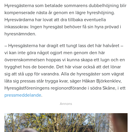
Hyresgästerna som betalade sommarens dubbelhöjning blir
kompenserade nästa år genom en lägre hyreshöjning.
Hyresvärdarna har lovat att dra tillbaka eventuella
inkassokrav. Ingen hyresgäst behöver få sin hyra prövad i
hyresnämnden.
– Hyresgästerna har dragit ett tungt lass det här halvåret –
vi kan inte göra något ogjort men genom den här
överenskommelsen hoppas vi kunna skapa ett lugn och en
trygghet hos de boende. Det här visar också att det lönar
sig att stå upp för varandra. Alla de hyresgäster som vägrat
låta sig pressas står trygga kvar, säger Håkan Björkenklev,
Hyresgästföreningens regionordförande i södra Skåne, i ett
pressmeddelande
.