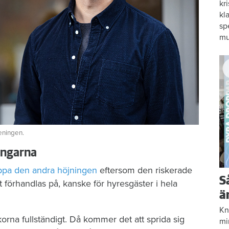
kr
kl
sp
mu
eningen.
ingarna
ppa den andra höjningen
eftersom den riskerade
S
t förhandlas på, kanske för hyresgäster i hela
ä
Kn
na fullständigt. Då kommer det att sprida sig
mi