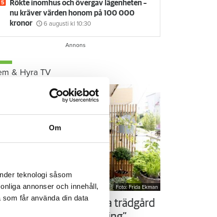
Rökte inomhus och övergav lägenheten –
nu kräver värden honom på 100 000
kronor
6 augusti
kl 10:30
em & Hyra TV
Om
änder teknologi såsom
rsonliga annonser och innehåll,
Foto: Frida Ekman
a som får använda din data
ör som Susanne – ordna trädgård