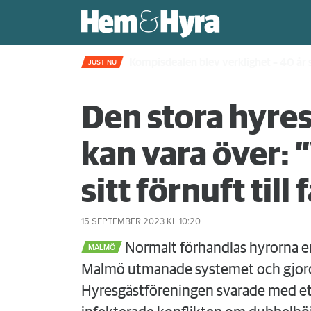
Kompisdealen blev verklighet – 40 år s
JUST NU
Den stora hyre
kan vara över: 
sitt förnuft ti
15 SEPTEMBER 2023
KL 10:20
Normalt förhandlas hyrorna en 
MALMÖ
Malmö utmanade systemet och gjorde 
Hyresgästföreningen svarade med ett