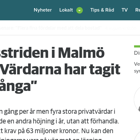
Nyheter
Lokalt
Tips & Råd
TV
R
enare: "Flera fina fördelar med att dela bostad"
6 augusti
kl 12:00
sstriden i Malmö
Di
Ve
”Värdarna har tagit
sy
ll fånga”
gång per år men fyra stora privatvärdar i
en andra höjning i år, utan att förhandla.
 krav på 63 miljoner kronor. Nu kan den