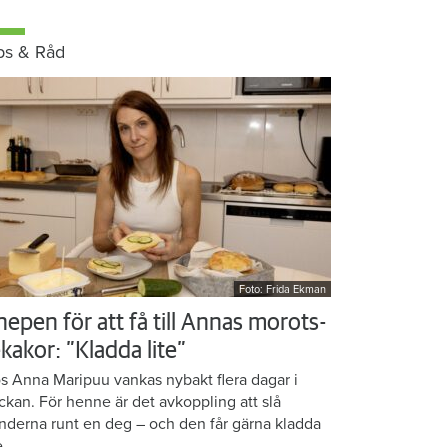
ps & Råd
Foto: Frida Ekman
nepen för att få till Annas morots-
kakor: ”Kladda lite”
s Anna Maripuu vankas nybakt flera dagar i
ckan. För henne är det avkoppling att slå
nderna runt en deg – och den får gärna kladda
e.