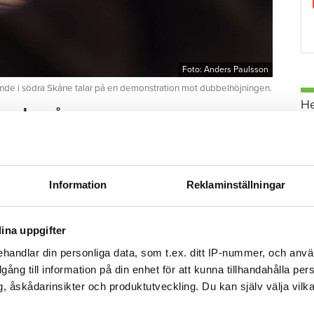
Foto: Anders Paulsson
nde i södra Skåne talar på en demonstration mot dubbelhöjningen.
H
 andra gång
den andra hyreshöjning
som fyra stora
 den var förhandlad.
Information
Reklaminställningar
åras ville bryta traditionen att justera hyrorna en
almös hyresgäster redan hade fått i höjning i år
rocent.
ina uppgifter
handlar din personliga data, som t.ex. ditt IP-nummer, och anv
illgång till information på din enhet för att kunna tillhandahålla pe
å mycket höjs hyrorna 2023
, åskådarinsikter och produktutveckling. Du kan själv välja vilk
G