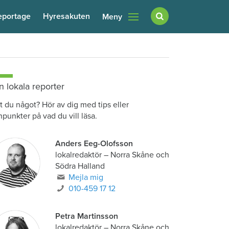
eportage
Hyresakuten
Meny
n lokala reporter
t du något? Hör av dig med tips eller
npunkter på vad du vill läsa.
Anders Eeg-Olofsson
lokalredaktör
–
Norra Skåne och
Södra Halland
Mejla mig
010-459 17 12
Petra Martinsson
lokalredaktör
–
Norra Skåne och