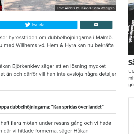
Foto: Anders Paulsson/Kristina Wahlgren
Tweeta
 löser hyresstriden om dubbelhöjningarna i Malmö.
vju med Willhems vd. Hem & Hyra kan nu bekräfta
S
kan Björkenklev säger att en lösning mycket
Ut
t än och därför vill han inte avslöja några detaljer
mi
gö
toppa dubbelhöjningarna: "Kan spridas över landet"
har haft flera möten under resans gång och vi hade
 där vi hittade formerna, säger Håkan