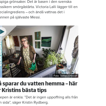
ispiga grönsaker. Det är basen i den svenska
assikern smörgåstårta. Victoria Lalli lägger till en
ecialingrediens – och ändå vattnas det i
nnen på självaste Messi.
Foto: Tomas Ohlsson
å sparar du vatten hemma – här
r Kristins bästa tips
epen är enkla: ”Det är ingen uppoffring alls från
n sida”, säger Kristin Rydberg.