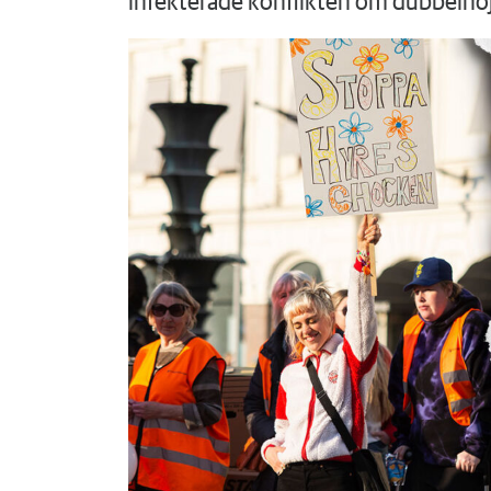
infekterade konflikten om dubbelhöj