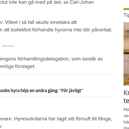
absolut inte kan gå med på det, sa Carl-Johan
Ti
. Vilket i så fall skulle innebära att
tt kollektivt förhandla hyrorna inte blir påverkat.
ningens förhandlingsdelegation, som består av
emliga förslaget.
acobs hyra höjs en andra gång: ”För jävligt”
K
te
Ho
ve
nare. Hyresvärdarna har tagit sitt förnuft till fånga,
hä
.
lit