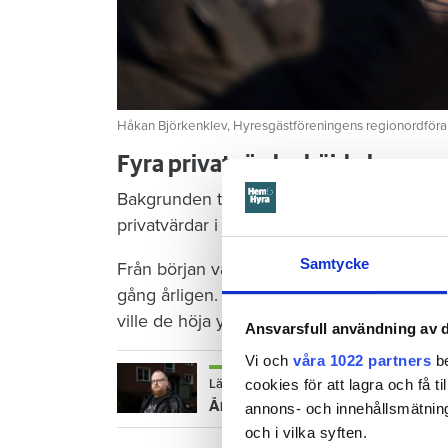
Håkan Björkenklev, Hyresgästföreningens regionordföra
Fyra privatvärdar höjde hyra en
Bakgrunden till den infekterade striden är
privatvärdar i somras genomförde, utan att
Samtycke
Från början var det sex hyresvärdar som i v
gång årligen. Utöver de fem procent som M
ville de höja ytterligare en gång med två p
Ansvarsfull användning av d
Vi och
våra 1022 partners
be
cookies för att lagra och få t
Läs också
Århundradets högsta höjningar – s
annons- och innehållsmätning
och i vilka syften.