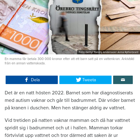
Foto: Getty/ Tommy Andersson/ Anna Rytterbrant
En mamma får betala 300 000 kronor efter att ett barn satt på en vattenkran. Arkivbild
från en annan vattenskada.
Dela
Tweeta
Det är en natt hösten 2022. Barnet som har diagnostiserats
med autism vaknar och går till badrummet. Där vrider barnet
på kranen i duschen. Men hen stänger aldrig av vattnet.
Vid tretiden på natten vaknar mamman och då har vattnet
spridit sig i badrummet och ut i hallen. Mamman torkar
förtvivlat upp vattnet och tror därmed att saken är ur