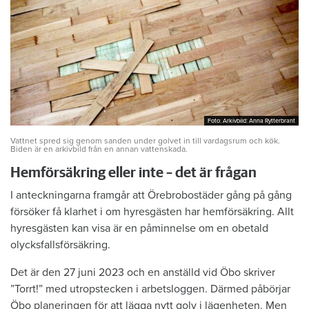
Foto: Arkivbild: Anna Rytterbrant
Foto: Arkivbild: Anna Rytterbrant
Vattnet spred sig genom sanden under golvet in till vardagsrum och kök.
Biden är en arkivbild från en annan vattenskada.
Hemförsäkring eller inte – det är frågan
I anteckningarna framgår att Örebrobostäder gång på gång
försöker få klarhet i om hyresgästen har hemförsäkring. Allt
hyresgästen kan visa är en påminnelse om en obetald
olycksfallsförsäkring.
Det är den 27 juni 2023 och en anställd vid Öbo skriver
”Torrt!” med utropstecken i arbetsloggen. Därmed påbörjar
Öbo planeringen för att lägga nytt golv i lägenheten. Men