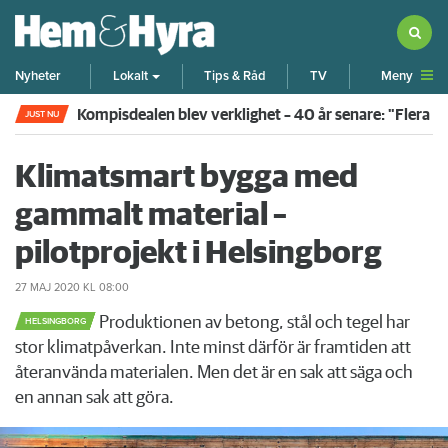
Meny
Nyheter
Lokalt
Tips & Råd
TV
Rökte inomhus och övergav lägenheten – nu kräver 
JUST NU
Klimatsmart bygga med
gammalt material –
pilotprojekt i Helsingborg
27 MAJ 2020
KL 08:00
Produktionen av betong, stål och tegel har
HELSINGBORG
stor klimatpåverkan. Inte minst därför är framtiden att
återanvända materialen. Men det är en sak att säga och
en annan sak att göra.