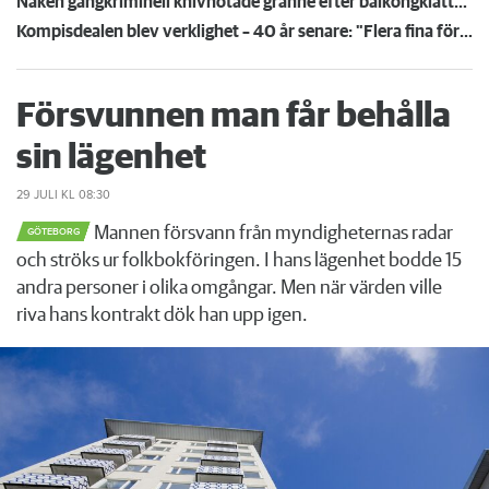
Naken gängkriminell knivhotade granne efter balkongklättring
Kompisdealen blev verklighet – 40 år senare: "Flera fina fördelar med att dela bostad"
Försvunnen man får behålla
sin lägenhet
29 JULI
KL 08:30
Mannen försvann från myndigheternas radar
GÖTEBORG
och ströks ur folkbokföringen. I hans lägenhet bodde 15
andra personer i olika omgångar. Men när värden ville
riva hans kontrakt dök han upp igen.