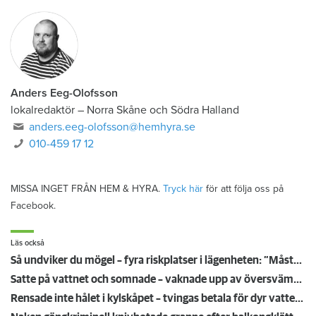
Anders Eeg-Olofsson
lokalredaktör
–
Norra Skåne och Södra Halland
anders.eeg-olofsson@hemhyra.se
010-459 17 12
MISSA INGET FRÅN HEM & HYRA.
Tryck här
för att följa oss på
Facebook.
Läs också
Så undviker du mögel – fyra riskplatser i lägenheten: ”Måste städa bort”
Satte på vattnet och somnade – vaknade upp av översvämning hos grannen
Rensade inte hålet i kylskåpet – tvingas betala för dyr vattenskada