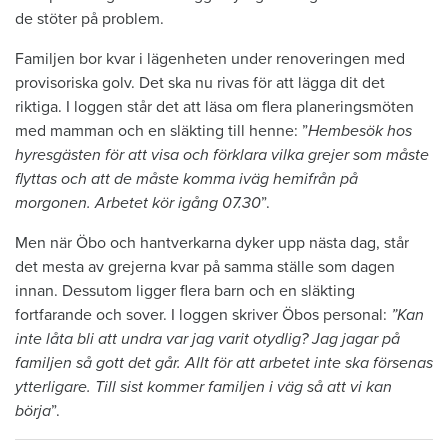
de stöter på problem.
Familjen bor kvar i lägenheten under renoveringen med
provisoriska golv. Det ska nu rivas för att lägga dit det
riktiga. I loggen står det att läsa om flera planeringsmöten
med mamman och en släkting till henne: ”
Hembesök hos
hyresgästen för att visa och förklara vilka grejer som måste
flyttas och att de måste komma iväg hemifrån på
morgonen. Arbetet kör igång 07.30
”.
Men när Öbo och hantverkarna dyker upp nästa dag, står
det mesta av grejerna kvar på samma ställe som dagen
innan. Dessutom ligger flera barn och en släkting
fortfarande och sover. I loggen skriver Öbos personal:
”Kan
inte låta bli att undra var jag varit otydlig? Jag jagar på
familjen så gott det går. Allt för att arbetet inte ska försenas
ytterligare. Till sist kommer familjen i väg så att vi kan
börja
”.