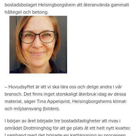
bostadsbolaget Helsingborgshem att återanvända gammalt
håltegel och betong.
– Huvudsyftet är att vi ska lära oss och delge andra i vår
bransch. Det finns inget storskaligt återbruk idag av dessa
material, säger Tina Appelqvist, Helsingborgshems klimat-
och miljöansvarig (bilden).
I början av året började tre bostadsfastigheter att rivas i
området Drottninghög för att ge plats åt ett helt nytt kvarter.
I samband med det började en kartläggning av processen