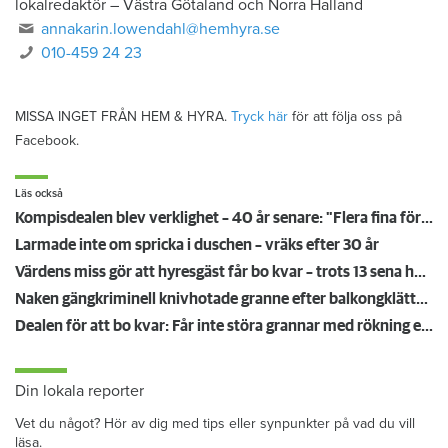
lokalredaktör
–
Västra Götaland och Norra Halland
annakarin.lowendahl@hemhyra.se
010-459 24 23
MISSA INGET FRÅN HEM & HYRA.
Tryck här
för att följa oss på
Facebook.
Läs också
Kompisdealen blev verklighet – 40 år senare: "Flera fina fördelar med att dela bostad"
Larmade inte om spricka i duschen – vräks efter 30 år
Värdens miss gör att hyresgäst får bo kvar – trots 13 sena hyror
Naken gängkriminell knivhotade granne efter balkongklättring
Dealen för att bo kvar: Får inte störa grannar med rökning eller utsätta dem för brandfara
Din lokala reporter
Vet du något? Hör av dig med tips eller synpunkter på vad du vill
läsa.