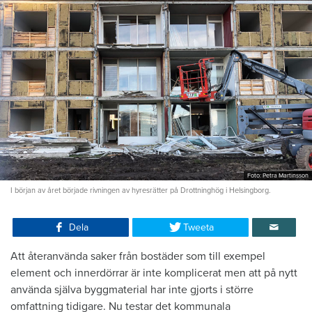
Foto: Petra Martinsson
I början av året började rivningen av hyresrätter på Drottninghög i Helsingborg.
Dela
Tweeta
Att återanvända saker från bostäder som till exempel
element och innerdörrar är inte komplicerat men att på nytt
använda själva byggmaterial har inte gjorts i större
omfattning tidigare. Nu testar det kommunala