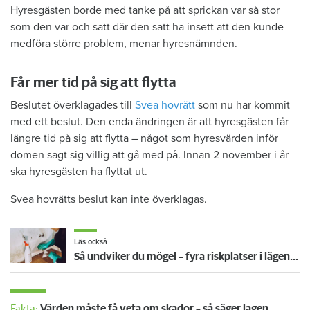
Hyresgästen borde med tanke på att sprickan var så stor
som den var och satt där den satt ha insett att den kunde
medföra större problem, menar hyresnämnden.
Får mer tid på sig att flytta
Beslutet överklagades till
Svea hovrätt
som nu har kommit
med ett beslut. Den enda ändringen är att hyresgästen får
längre tid på sig att flytta – något som hyresvärden inför
domen sagt sig villig att gå med på. Innan 2 november i år
ska hyresgästen ha flyttat ut.
Svea hovrätts beslut kan inte överklagas.
Läs också
Så undviker du mögel – fyra riskplatser i lägenheten: ”Måste städa bort”
Fakta:
Värden måste få veta om skador – så säger lagen