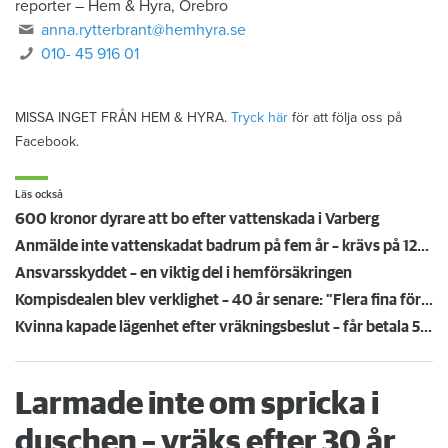
reporter
–
Hem & Hyra, Örebro
anna.rytterbrant@hemhyra.se
010- 45 916 01
MISSA INGET FRÅN HEM & HYRA.
Tryck här
för att följa oss på
Facebook.
Läs också
600 kronor dyrare att bo efter vattenskada i Varberg
Anmälde inte vattenskadat badrum på fem år – krävs på 125 000 kronor
Ansvarsskyddet – en viktig del i hemförsäkringen
Kompisdealen blev verklighet – 40 år senare: "Flera fina fördelar med att dela bostad"
Kvinna kapade lägenhet efter vräkningsbeslut – får betala 50 000
Larmade inte om spricka i
duschen – vräks efter 30 år