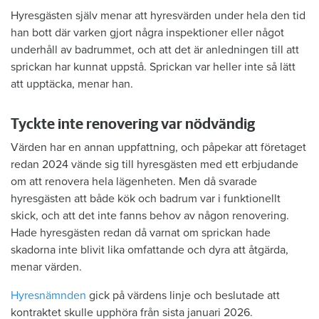
Hyresgästen själv menar att hyresvärden under hela den tid
han bott där varken gjort några inspektioner eller något
underhåll av badrummet, och att det är anledningen till att
sprickan har kunnat uppstå. Sprickan var heller inte så lätt
att upptäcka, menar han.
Tyckte inte renovering var nödvändig
Värden har en annan uppfattning, och påpekar att företaget
redan 2024 vände sig till hyresgästen med ett erbjudande
om att renovera hela lägenheten. Men då svarade
hyresgästen att både kök och badrum var i funktionellt
skick, och att det inte fanns behov av någon renovering.
Hade hyresgästen redan då varnat om sprickan hade
skadorna inte blivit lika omfattande och dyra att åtgärda,
menar värden.
Hyresnämnden
gick på värdens linje och beslutade att
kontraktet skulle upphöra från sista januari 2026.