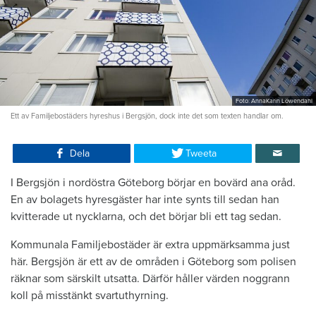
Foto: AnnaKarin Löwendahl
Ett av Familjebostäders hyreshus i Bergsjön, dock inte det som texten handlar om.
Dela
Tweeta
I Bergsjön i nordöstra Göteborg börjar en bovärd ana oråd.
En av bolagets hyresgäster har inte synts till sedan han
kvitterade ut nycklarna, och det börjar bli ett tag sedan.
Kommunala Familjebostäder är extra uppmärksamma just
här. Bergsjön är ett av de områden i Göteborg som polisen
räknar som särskilt utsatta. Därför håller värden noggrann
koll på misstänkt svartuthyrning.