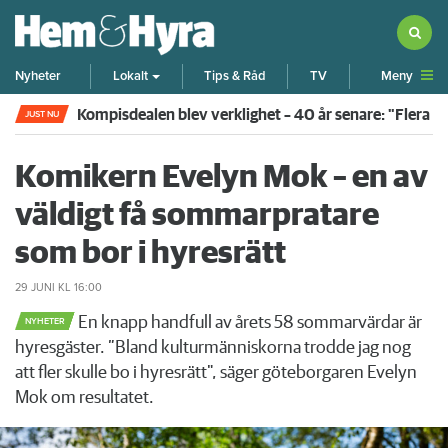
Meny
Nyheter
Lokalt
Tips & Råd
TV
Kompisdealen blev verklighet – 40 år senare: "Flera f
JUST NU
Komikern Evelyn Mok – en av
väldigt få sommarpratare
som bor i hyresrätt
29 JUNI
KL 16:00
En knapp handfull av årets 58 sommarvärdar är
NYHETER
hyresgäster. ”Bland kulturmänniskorna trodde jag nog
att fler skulle bo i hyresrätt", säger göteborgaren Evelyn
Mok om resultatet.
Föregående
Nä