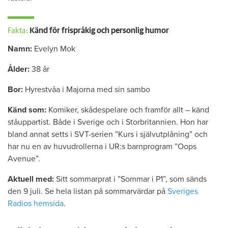
Fakta:
Känd för frispråkig och personlig humor
Namn:
Evelyn Mok
Ålder:
38 år
Bor:
Hyrestvåa i Majorna med sin sambo
Känd som:
Komiker, skådespelare och framför allt – känd
ståuppartist. Både i Sverige och i Storbritannien. Hon har
bland annat setts i SVT-serien ”Kurs i självutplåning” och
har nu en av huvudrollerna i UR:s barnprogram ”Oops
Avenue”.
Aktuell med:
Sitt sommarprat i ”Sommar i P1”, som sänds
den 9 juli. Se hela listan på sommarvärdar på
Sveriges
Radios hemsida
.