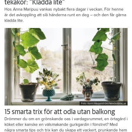
tekakor: ”Kladda lite”
Hos Anna Maripuu vankas nybakt flera dagar i veckan. För henne
är det avkoppling att slå händerna runt en deg – och den får gärna
kladda lite.
Foto: Karin Hasselström/Newbotanic.se
15 smarta trix för att odla utan balkong
Drömmer du om en grönskande oas i vardagsrummet, en örtagård i
köket eller kanske en välsmakande gurkgardin i fönstret? Med
några smarta tips och trix kan du skapa ett vackert, prunkande hem