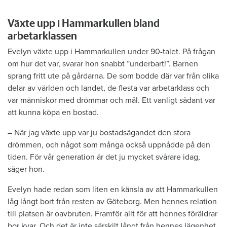
Växte upp i Hammarkullen bland
arbetarklassen
Evelyn växte upp i Hammarkullen under 90-talet. På frågan
om hur det var, svarar hon snabbt ”underbart!”. Barnen
sprang fritt ute på gårdarna. De som bodde där var från olika
delar av världen och landet, de flesta var arbetarklass och
var människor med drömmar och mål. Ett vanligt sådant var
att kunna köpa en bostad.
– När jag växte upp var ju bostadsägandet den stora
drömmen, och något som många också uppnådde på den
tiden. För vår generation är det ju mycket svårare idag,
säger hon.
Evelyn hade redan som liten en känsla av att Hammarkullen
låg långt bort från resten av Göteborg. Men hennes relation
till platsen är oavbruten. Framför allt för att hennes föräldrar
bor kvar. Och det är inte särskilt långt från hennes lägenhet