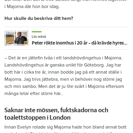
i Majorna där hon bor idag.
Hur skulle du beskriva ditt hem?
Läs också
Peter rökte inomhus i 20 år – då krävde hyresvärden 414 000 kronor: ”Rena bedrägeriet”
– Det är en jättefin tvåa i ett landshövdingehus i Majorna.
Landshövdingehus är ganska unikt för Göteborg. Jag har
bott här i cirka tre år, innan bodde jag på ett annat ställe i
Majorna. Jag trivs jättebra, men vi behöver nog större jag
och min sambo. Men det är ju lite svårt i Majorna eftersom
många letar efter större här..
Saknar inte mössen, fuktskadorna och
toalettstoppen i London
Innan Evelyn rotade sig Majorna hade hon bland annat bott