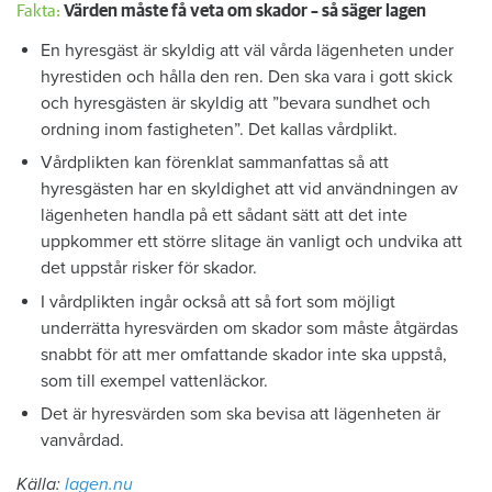
Fakta:
Värden måste få veta om skador – så säger lagen
En hyresgäst är skyldig att väl vårda lägenheten under
hyrestiden och hålla den ren. Den ska vara i gott skick
och hyresgästen är skyldig att ”bevara sundhet och
ordning inom fastigheten”. Det kallas vårdplikt.
Vårdplikten kan förenklat sammanfattas så att
hyresgästen har en skyldighet att vid användningen av
lägenheten handla på ett sådant sätt att det inte
uppkommer ett större slitage än vanligt och undvika att
det uppstår risker för skador.
I vårdplikten ingår också att så fort som möjligt
underrätta hyresvärden om skador som måste åtgärdas
snabbt för att mer omfattande skador inte ska uppstå,
som till exempel vattenläckor.
Det är hyresvärden som ska bevisa att lägenheten är
vanvårdad.
Källa:
lagen.nu