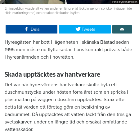
Foto: Hyresnämnden
En inspektion visade att vatten under en längre tid läckt in genom sprickor i väggen (de
röda markeringarna) och orsakat rötskador i syllen.
Dela
Tweeta
Hyresgästen har bott i lägenheten i skånska Båstad sedan
1995 men måste nu flytta sedan hans kontrakt prövats både
i hyresnämnden och i hovrätten.
Skada upptäcktes av hantverkare
Det var när hyresvärdens hantverkare skulle byta ett
duschmunstycke under hösten förra året som en spricka i
plastmattan på väggen i duschen upptäcktes. Strax efter
detta lät värden ett företag göra en besiktning av
badrummet. Då upptäcktes att vatten läckt från den trasiga
svetsskarven under en längre tid och orsakat omfattande
vattenskador.