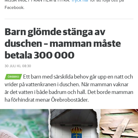
MISSA INGET FRÅN HEM & HYRA.
Tryck här
för att följa oss på
Facebook.
Barn glömde stänga av
duschen – mamman måste
betala 300 000
30 JULI
KL 08:30
Ett barn med särskilda behov går upp en natt och
ÖREBRO
vrider på vattenkranen i duschen. När mamman vaknar
är det vatten i både badrum och hall. Det borde mamman
ha förhindrat menar Örebrobostäder.