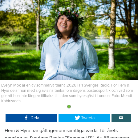
Evelyn Mok är en av sommarvärdarna 2026 i P1 Sveriges Radio. För Hem &
Hyra delar hon med sig av sina tankar om dagens bostadspolitik och vad som
gör att hon inte längtar tillbaka till tiden som hyresgäst i London. Foto: Mehdi
Kabirzadeh
Dela
Tweeta
Hem & Hyra har gått igenom samtliga värdar för årets
omgång av Sveriges Radios ”Sommar i P1”. Av 58 personer