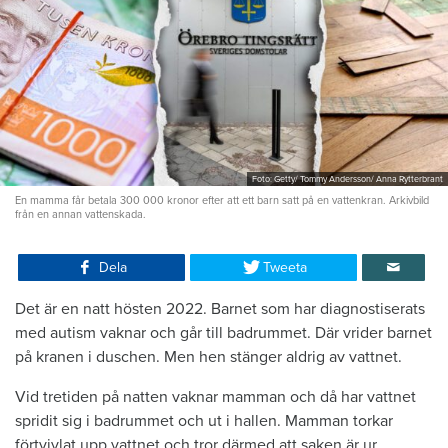
Foto: Getty/ Tommy Andersson/ Anna Rytterbrant
En mamma får betala 300 000 kronor efter att ett barn satt på en vattenkran. Arkivbild
från en annan vattenskada.
Dela
Tweeta
Det är en natt hösten 2022. Barnet som har diagnostiserats
med autism vaknar och går till badrummet. Där vrider barnet
på kranen i duschen. Men hen stänger aldrig av vattnet.
Vid tretiden på natten vaknar mamman och då har vattnet
spridit sig i badrummet och ut i hallen. Mamman torkar
förtvivlat upp vattnet och tror därmed att saken är ur