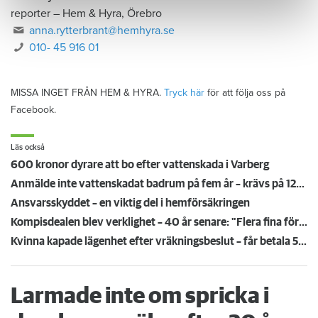
reporter
–
Hem & Hyra, Örebro
anna.rytterbrant@hemhyra.se
010- 45 916 01
MISSA INGET FRÅN HEM & HYRA.
Tryck här
för att följa oss på
Facebook.
Läs också
600 kronor dyrare att bo efter vattenskada i Varberg
Anmälde inte vattenskadat badrum på fem år – krävs på 125 000 kronor
Ansvarsskyddet – en viktig del i hemförsäkringen
Kompisdealen blev verklighet – 40 år senare: "Flera fina fördelar med att dela bostad"
Kvinna kapade lägenhet efter vräkningsbeslut – får betala 50 000
Larmade inte om spricka i