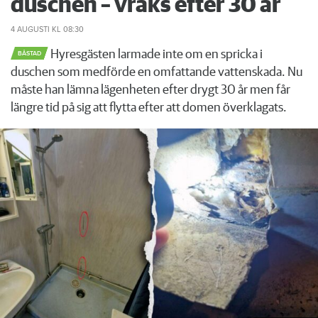
duschen – vräks efter 30 år
4 AUGUSTI
KL 08:30
Hyresgästen larmade inte om en spricka i
BÅSTAD
duschen som medförde en omfattande vattenskada. Nu
måste han lämna lägenheten efter drygt 30 år men får
längre tid på sig att flytta efter att domen överklagats.