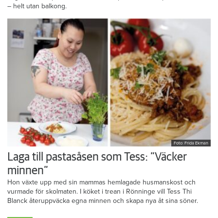
– helt utan balkong.
Foto: Frida Ekman
Laga till pastasåsen som Tess: ”Väcker
minnen”
Hon växte upp med sin mammas hemlagade husmanskost och
vurmade för skolmaten. I köket i trean i Rönninge vill Tess Thi
Blanck återuppväcka egna minnen och skapa nya åt sina söner.