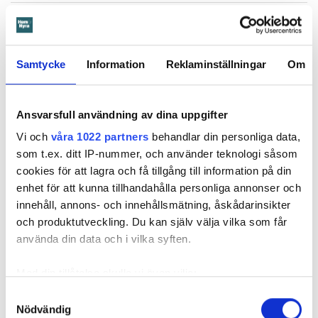
Läs också
Anmälde inte vattenskadat badrum på fem år – krävs på 125 000 kronor
Samtycke
Information
Reklaminställningar
Om
Mamman bär ansvar
Notan för att åtgärda vattenskadan landade på 274 885
Ansvarsfull användning av dina uppgifter
kronor.
Vi och
våra 1022 partners
behandlar din personliga data,
I stämningsansökan skriver Öbos ombud att även om det
som t.ex. ditt IP-nummer, och använder teknologi såsom
enligt uppgifterna är barnet som orsakat skadan, är det
cookies för att lagra och få tillgång till information på din
mamman som står på kontraktet. Därmed bär hon ansvar för
enhet för att kunna tillhandahålla personliga annonser och
lägenheten. Och eftersom mamman inte har hindrat barnet
innehåll, annons- och innehållsmätning, åskådarinsikter
från att orsaka skadan eller begränsat den, är det mamman
och produktutveckling. Du kan själv välja vilka som får
som ska anses vara vållande och betalningsskyldig.
använda din data och i vilka syften.
Med din tillåtelse skulle vi även vilja:
I våras kallar tingsrätten till förhandling. Men mamman
Samla in information om din geografiska plats
Samtyckesval
dyker aldrig upp. Domstolen fattar därför en tredskodom.
Nödvändig
som kan ha en noggrannhet på upp till flera meter
Det vill säga en dom som kan meddelas när en part inte har