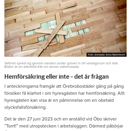
Foto: Arkivbild: Anna Rytterbrant
Foto: Arkivbild: Anna Rytterbrant
Vattnet spred sig genom sanden under golvet in till vardagsrum och kök.
Biden är en arkivbild från en annan vattenskada.
Hemförsäkring eller inte – det är frågan
I anteckningarna framgår att Örebrobostäder gång på gång
försöker få klarhet i om hyresgästen har hemförsäkring. Allt
hyresgästen kan visa är en påminnelse om en obetald
olycksfallsförsäkring.
Det är den 27 juni 2023 och en anställd vid Öbo skriver
”Torrt!” med utropstecken i arbetsloggen. Därmed påbörjar