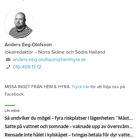
Anders Eeg-Olofsson
lokalredaktör
–
Norra Skåne och Södra Halland
anders.eeg-olofsson@hemhyra.se
010-459 17 12
MISSA INGET FRÅN HEM & HYRA.
Tryck här
för att följa oss på
Facebook.
Läs också
Så undviker du mögel – fyra riskplatser i lägenheten: ”Måste städa bort”
Satte på vattnet och somnade – vaknade upp av översvämning hos grannen
Rensade inte hålet i kylskåpet – tvingas betala för dyr vattenskada