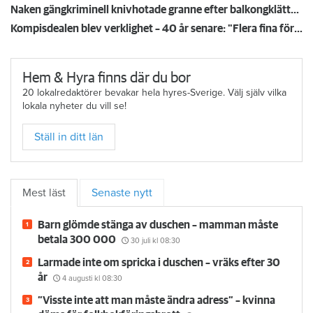
Naken gängkriminell knivhotade granne efter balkongklättring
Kompisdealen blev verklighet – 40 år senare: "Flera fina fördelar med att dela bostad"
Hem & Hyra finns där du bor
20 lokalredaktörer bevakar hela hyres-Sverige. Välj själv vilka
lokala nyheter du vill se!
Ställ in ditt län
Mest läst
Senaste nytt
Barn glömde stänga av duschen – mamman måste
betala 300 000
30 juli
kl 08:30
Larmade inte om spricka i duschen – vräks efter 30
år
4 augusti
kl 08:30
”Visste inte att man måste ändra adress” – kvinna