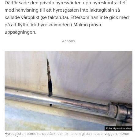
Därför sade den privata hyresvärden upp hyreskontraktet
med hänvisning till att hyresgästen inte iakttagit sin så
kallade vårdplikt (se faktaruta). Eftersom han inte gick med
på att flytta fick hyresnämnden i Malmö pröva
uppsägningen.
Foto: Hyresnämnden
Foto: Hyresnämnden
Hyresgästen borde ha upptäckt och larmat om glipan i duschväggen, menar