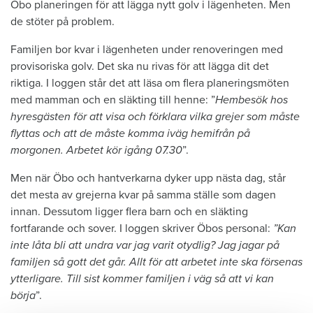
Öbo planeringen för att lägga nytt golv i lägenheten. Men
de stöter på problem.
Familjen bor kvar i lägenheten under renoveringen med
provisoriska golv. Det ska nu rivas för att lägga dit det
riktiga. I loggen står det att läsa om flera planeringsmöten
med mamman och en släkting till henne: ”
Hembesök hos
hyresgästen för att visa och förklara vilka grejer som måste
flyttas och att de måste komma iväg hemifrån på
morgonen. Arbetet kör igång 07.30
”.
Men när Öbo och hantverkarna dyker upp nästa dag, står
det mesta av grejerna kvar på samma ställe som dagen
innan. Dessutom ligger flera barn och en släkting
fortfarande och sover. I loggen skriver Öbos personal:
”Kan
inte låta bli att undra var jag varit otydlig? Jag jagar på
familjen så gott det går. Allt för att arbetet inte ska försenas
ytterligare. Till sist kommer familjen i väg så att vi kan
börja
”.