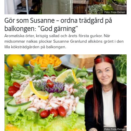
Foto: Frida Ekman
Gör som Susanne – ordna trädgård på
balkongen: ”God gärning”
Aromatiska örter, krispig sallad och årets första gurkor. När
midsommar nalkas plockar Susanne Granlund allsköns grönt i den
lilla köksträdgården på balkongen.
Foto: Frida Ekman