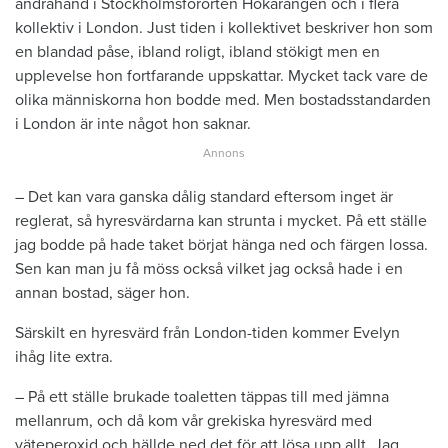
andrahand i Stockholmsförorten Hökarängen och i flera
kollektiv i London. Just tiden i kollektivet beskriver hon som
en blandad påse, ibland roligt, ibland stökigt men en
upplevelse hon fortfarande uppskattar. Mycket tack vare de
olika människorna hon bodde med. Men bostadsstandarden
i London är inte något hon saknar.
– Det kan vara ganska dålig standard eftersom inget är
reglerat, så hyresvärdarna kan strunta i mycket. På ett ställe
jag bodde på hade taket börjat hänga ned och färgen lossa.
Sen kan man ju få möss också vilket jag också hade i en
annan bostad, säger hon.
Särskilt en hyresvärd från London-tiden kommer Evelyn
ihåg lite extra.
– På ett ställe brukade toaletten täppas till med jämna
mellanrum, och då kom vår grekiska hyresvärd med
väteperoxid och hällde ned det för att lösa upp allt. Jag