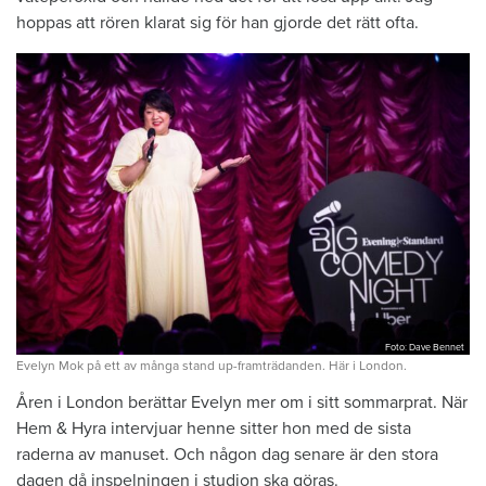
hoppas att rören klarat sig för han gjorde det rätt ofta.
Foto: Dave Bennet
Evelyn Mok på ett av många stand up-framträdanden. Här i London.
Åren i London berättar Evelyn mer om i sitt sommarprat. När
Hem & Hyra intervjuar henne sitter hon med de sista
raderna av manuset. Och någon dag senare är den stora
dagen då inspelningen i studion ska göras.