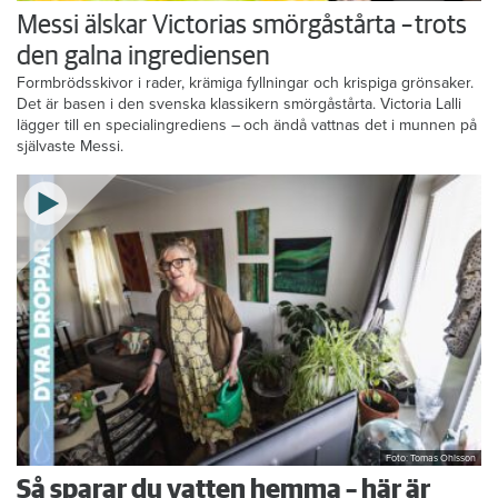
Messi älskar Victorias smörgåstårta – trots
den galna ingrediensen
Formbrödsskivor i rader, krämiga fyllningar och krispiga grönsaker.
Det är basen i den svenska klassikern smörgåstårta. Victoria Lalli
lägger till en specialingrediens – och ändå vattnas det i munnen på
självaste Messi.
Foto: Tomas Ohlsson
Så sparar du vatten hemma – här är