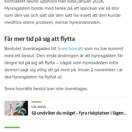
kontraktet skulle upphöra från sista januari 2026.
Hyresgästen borde med tanke på att sprickan var så stor
som den var och satt där den satt ha insett att den kunde
medföra större problem, menar hyresnämnden.
Får mer tid på sig att flytta
Beslutet överklagades till
Svea hovrätt
som nu har kommit
med ett beslut. Den enda ändringen är att hyresgästen får
längre tid på sig att flytta – något som hyresvärden inför
domen sagt sig villig att gå med på. Innan 2 november i år
ska hyresgästen ha flyttat ut.
Svea hovrätts beslut kan inte överklagas.
Läs också
Så undviker du mögel – fyra riskplatser i lägenheten: ”Måste städa bort”