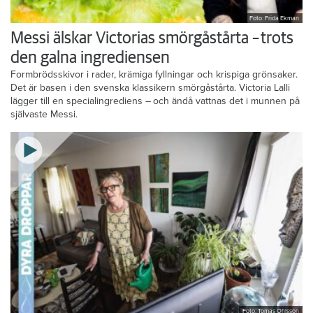
Foto: Frida Ekman
Messi älskar Victorias smörgåstårta – trots
den galna ingrediensen
Formbrödsskivor i rader, krämiga fyllningar och krispiga grönsaker.
Det är basen i den svenska klassikern smörgåstårta. Victoria Lalli
lägger till en specialingrediens – och ändå vattnas det i munnen på
självaste Messi.
Foto: Tomas Ohlsson