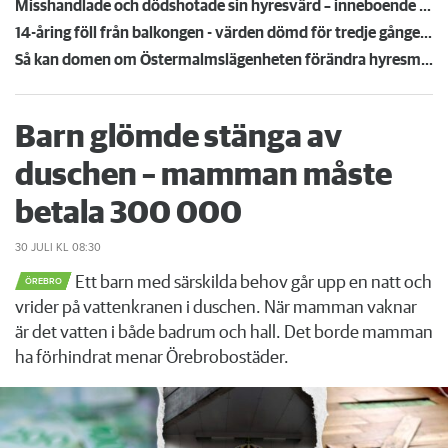
Misshandlade och dödshotade sin hyresvärd – inneboende döms till fängelse och utvisning
14-åring föll från balkongen - värden dömd för tredje gången: "Ska överklaga"
Så kan domen om Östermalmslägenheten förändra hyresmarknaden: "Oerhört skönt!"
Barn glömde stänga av
duschen – mamman måste
betala 300 000
30 JULI
KL 08:30
Ett barn med särskilda behov går upp en natt och
ÖREBRO
vrider på vattenkranen i duschen. När mamman vaknar
är det vatten i både badrum och hall. Det borde mamman
ha förhindrat menar Örebrobostäder.