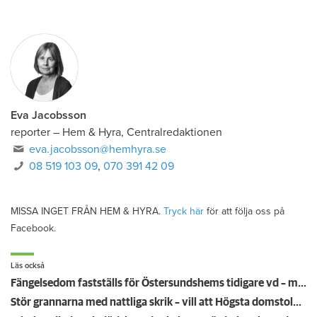
Eva Jacobsson
reporter
–
Hem & Hyra, Centralredaktionen
eva.jacobsson@hemhyra.se
08 519 103 09
,
070 391 42 09
MISSA INGET FRÅN HEM & HYRA.
Tryck här
för att följa oss på
Facebook.
Läs också
Fängelsedom fastställs för Östersundshems tidigare vd – målet prövas inte av Högsta domstolen
Stör grannarna med nattliga skrik – vill att Högsta domstolen stoppar vräkningen