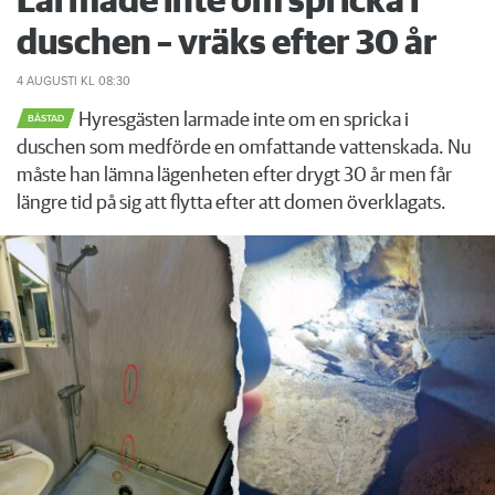
Larmade inte om spricka i
duschen – vräks efter 30 år
4 AUGUSTI
KL 08:30
Hyresgästen larmade inte om en spricka i
BÅSTAD
duschen som medförde en omfattande vattenskada. Nu
måste han lämna lägenheten efter drygt 30 år men får
längre tid på sig att flytta efter att domen överklagats.