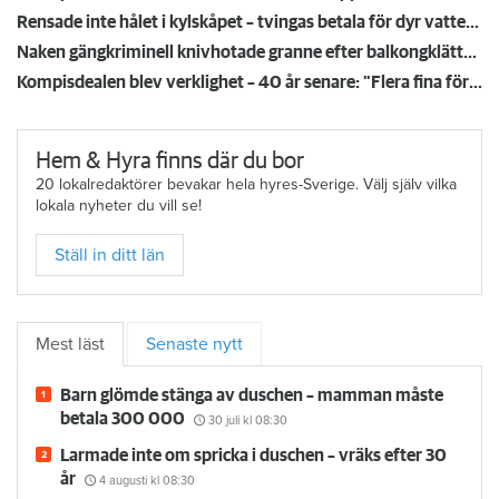
Rensade inte hålet i kylskåpet – tvingas betala för dyr vattenskada
Naken gängkriminell knivhotade granne efter balkongklättring
Kompisdealen blev verklighet – 40 år senare: "Flera fina fördelar med att dela bostad"
Hem & Hyra finns där du bor
20 lokalredaktörer bevakar hela hyres-Sverige. Välj själv vilka
lokala nyheter du vill se!
Ställ in ditt län
Mest läst
Senaste nytt
Barn glömde stänga av duschen – mamman måste
betala 300 000
30 juli
kl 08:30
Larmade inte om spricka i duschen – vräks efter 30
år
4 augusti
kl 08:30