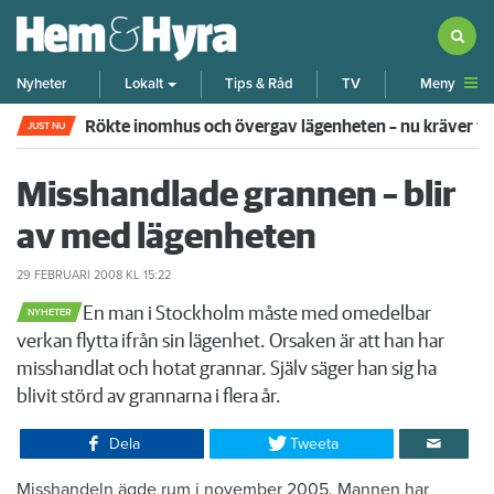
Meny
Nyheter
Lokalt
Tips & Råd
TV
Rökte inomhus och övergav lägenheten – nu kräver 
JUST NU
Misshandlade grannen – blir
av med lägenheten
29 FEBRUARI 2008
KL 15:22
​En man i Stockholm måste med omedelbar
NYHETER
verkan flytta ifrån sin lägenhet. Orsaken är att han har
misshandlat och hotat grannar. Själv säger han sig ha
blivit störd av grannarna i flera år.
Dela
Tweeta
Misshandeln ägde rum i november 2005. Mannen har