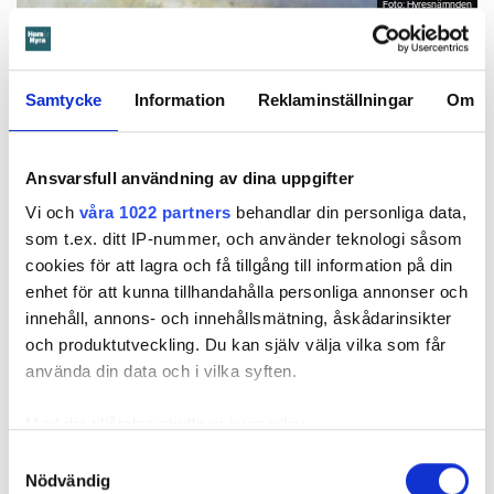
Foto: Hyresnämnden
Foto: Hyresnämnden
Hyresgästen borde ha upptäckt och larmat om glipan i duschväggen, menar
domstolarna.
Hyresgästen själv menar att hyresvärden under hela den tid
han bott där varken gjort några inspektioner eller något
Samtycke
Information
Reklaminställningar
Om
underhåll av badrummet, och att det är anledningen till att
sprickan har kunnat uppstå. Sprickan var heller inte så lätt
Ansvarsfull användning av dina uppgifter
att upptäcka, menar han.
Vi och
våra 1022 partners
behandlar din personliga data,
som t.ex. ditt IP-nummer, och använder teknologi såsom
Tyckte inte renovering var nödvändig
cookies för att lagra och få tillgång till information på din
Värden har en annan uppfattning, och påpekar att företaget
enhet för att kunna tillhandahålla personliga annonser och
redan 2024 vände sig till hyresgästen med ett erbjudande
innehåll, annons- och innehållsmätning, åskådarinsikter
om att renovera hela lägenheten. Men då svarade
och produktutveckling. Du kan själv välja vilka som får
hyresgästen att både kök och badrum var i funktionellt
använda din data och i vilka syften.
skick, och att det inte fanns behov av någon renovering.
Hade hyresgästen redan då varnat om sprickan hade
Med din tillåtelse skulle vi även vilja:
skadorna inte blivit lika omfattande och dyra att åtgärda,
Samla in information om din geografiska plats
Samtyckesval
menar värden.
Nödvändig
som kan ha en noggrannhet på upp till flera meter