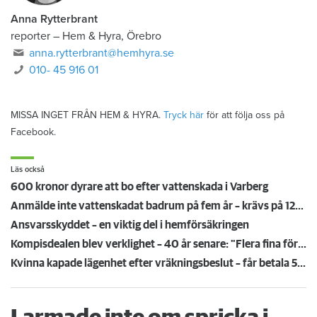
Anna Rytterbrant
reporter
–
Hem & Hyra, Örebro
anna.rytterbrant@hemhyra.se
010- 45 916 01
MISSA INGET FRÅN HEM & HYRA.
Tryck här
för att följa oss på
Facebook.
Läs också
600 kronor dyrare att bo efter vattenskada i Varberg
Anmälde inte vattenskadat badrum på fem år – krävs på 125 000 kronor
Ansvarsskyddet – en viktig del i hemförsäkringen
Kompisdealen blev verklighet – 40 år senare: "Flera fina fördelar med att dela bostad"
Kvinna kapade lägenhet efter vräkningsbeslut – får betala 50 000