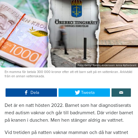
Foto: Getty/ Tommy Andersson/ Anna Rytterbrant
En mamma får betala 300 000 kronor efter att ett barn satt på en vattenkran. Arkivbild
från en annan vattenskada.
Dela
Tweeta
Det är en natt hösten 2022. Barnet som har diagnostiserats
med autism vaknar och går till badrummet. Där vrider barnet
på kranen i duschen. Men hen stänger aldrig av vattnet.
Vid tretiden på natten vaknar mamman och då har vattnet