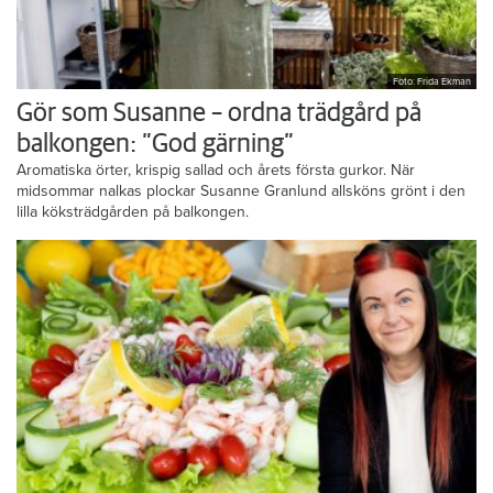
Foto: Frida Ekman
Gör som Susanne – ordna trädgård på
balkongen: ”God gärning”
Aromatiska örter, krispig sallad och årets första gurkor. När
midsommar nalkas plockar Susanne Granlund allsköns grönt i den
lilla köksträdgården på balkongen.