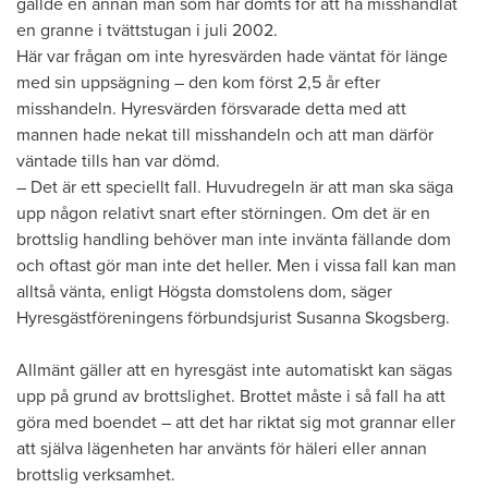
gällde en annan man som har dömts för att ha misshandlat
en granne i tvättstugan i juli 2002.
Här var frågan om inte hyresvärden hade väntat för länge
med sin uppsägning – den kom först 2,5 år efter
misshandeln. Hyresvärden försvarade detta med att
mannen hade nekat till misshandeln och att man därför
väntade tills han var dömd.
– Det är ett speciellt fall. Huvudregeln är att man ska säga
upp någon relativt snart efter störningen. Om det är en
brottslig handling behöver man inte invänta fällande dom
och oftast gör man inte det heller. Men i vissa fall kan man
alltså vänta, enligt Högsta domstolens dom, säger
Hyresgästföreningens förbundsjurist Susanna Skogsberg.
Allmänt gäller att en hyresgäst inte automatiskt kan sägas
upp på grund av brottslighet. Brottet måste i så fall ha att
göra med boendet – att det har riktat sig mot grannar eller
att själva lägenheten har använts för häleri eller annan
brottslig verksamhet.