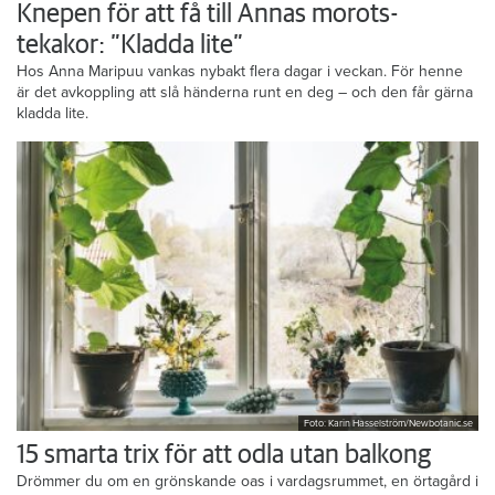
Knepen för att få till Annas morots-
tekakor: ”Kladda lite”
Hos Anna Maripuu vankas nybakt flera dagar i veckan. För henne
är det avkoppling att slå händerna runt en deg – och den får gärna
kladda lite.
Foto: Karin Hasselström/Newbotanic.se
15 smarta trix för att odla utan balkong
Drömmer du om en grönskande oas i vardagsrummet, en örtagård i