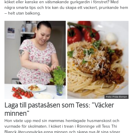
köket eller kanske en välsmakande gurkgardin i fönstret? Med
några smarta tips och trix kan du skapa ett vackert, prunkande hem
– helt utan balkong.
Foto: Frida Ekman
Laga till pastasåsen som Tess: ”Väcker
minnen”
Hon växte upp med sin mammas hemlagade husmanskost och
vurmade för skolmaten. I köket i trean i Rönninge vill Tess Thi
Blanck återuppväcka egna minnen och skapa nya åt sina söner.