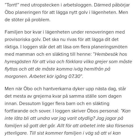
”Torrt!” med utropstecken i arbetsloggen. Därmed påbörjar
Öbo planeringen för att lägga nytt golv i lägenheten. Men
de stöter på problem.
Familjen bor kvar i lägenheten under renoveringen med
provisoriska golv. Det ska nu rivas för att lägga dit det
riktiga. I loggen står det att läsa om flera planeringsmöten
med mamman och en släkting till henne: ”
Hembesök hos
hyresgästen för att visa och förklara vilka grejer som måste
flyttas och att de måste komma iväg hemifrån på
morgonen. Arbetet kör igång 07.30
”.
Men när Öbo och hantverkarna dyker upp nästa dag, står
det mesta av grejerna kvar på samma ställe som dagen
innan. Dessutom ligger flera barn och en släkting
fortfarande och sover. I loggen skriver Öbos personal:
”Kan
inte låta bli att undra var jag varit otydlig? Jag jagar på
familjen så gott det går. Allt för att arbetet inte ska försenas
ytterligare. Till sist kommer familjen i väg så att vi kan