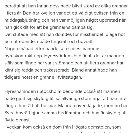
berättat att han innan dess hade blivit störd av olika grannar
i flera år. Den här kvällen var det ett väldigt oväsen från en
middagsbjudning och han var möjligen något uppretad när
han gick dit för att be grannarna dämpa sig.
Det slutade med att han dömdes för misshandel, olaga hot
och ofredande, i både tingsrätt och hovrätt.
Någon månad efter händelsen sades mannens
hyreskontrakt upp. Hyresvärdens bild är att det är mannen
själv som länge har varit störande och att flera grannar har
känt sig rädda och trakasserade. Bland annat hade han
tidigare hotat en granne i tvättstugan.
Hyresnämnden i Stockholm bedömde också att mannen
hade gjort sig skyldig till så allvarliga störningar att han inte
längre har rätt att bo kvar. Mannen överklagade, men nu har
Svea hovrätt gjort samma bedömning och han är skyldig att
flytta genast.
I veckan kom också en dom från Högsta domstolen, som