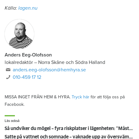
Källa:
lagen.nu
Anders Eeg-Olofsson
lokalredaktör
–
Norra Skåne och Södra Halland
anders.eeg-olofsson@hemhyra.se
010-459 17 12
MISSA INGET FRÅN HEM & HYRA.
Tryck här
för att följa oss på
Facebook.
Läs också
Så undviker du mögel – fyra riskplatser i lägenheten: ”Måste städa bort”
Satte på vattnet och somnade – vaknade upp av översvämning hos grannen