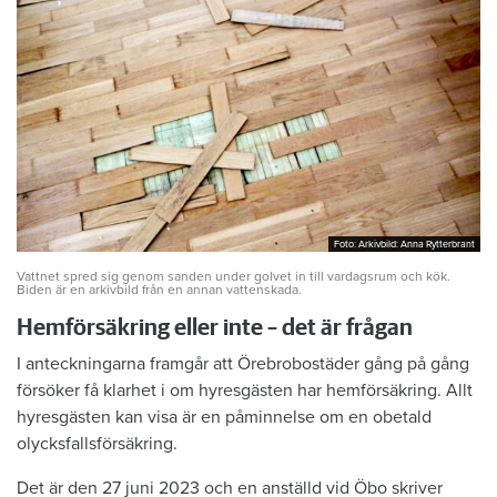
Foto: Arkivbild: Anna Rytterbrant
Foto: Arkivbild: Anna Rytterbrant
Vattnet spred sig genom sanden under golvet in till vardagsrum och kök.
Biden är en arkivbild från en annan vattenskada.
Hemförsäkring eller inte – det är frågan
I anteckningarna framgår att Örebrobostäder gång på gång
försöker få klarhet i om hyresgästen har hemförsäkring. Allt
hyresgästen kan visa är en påminnelse om en obetald
olycksfallsförsäkring.
Det är den 27 juni 2023 och en anställd vid Öbo skriver