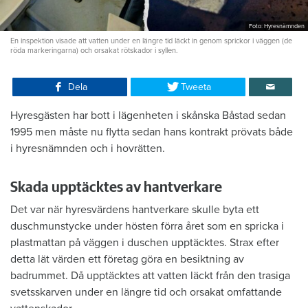
Foto: Hyresnämnden
En inspektion visade att vatten under en längre tid läckt in genom sprickor i väggen (de
röda markeringarna) och orsakat rötskador i syllen.
Dela
Tweeta
Hyresgästen har bott i lägenheten i skånska Båstad sedan
1995 men måste nu flytta sedan hans kontrakt prövats både
i hyresnämnden och i hovrätten.
Skada upptäcktes av hantverkare
Det var när hyresvärdens hantverkare skulle byta ett
duschmunstycke under hösten förra året som en spricka i
plastmattan på väggen i duschen upptäcktes. Strax efter
detta lät värden ett företag göra en besiktning av
badrummet. Då upptäcktes att vatten läckt från den trasiga
svetsskarven under en längre tid och orsakat omfattande