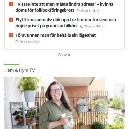
”Visste inte att man måste ändra adress” – kvinna
döms för folkbokföringsbrott
24 juli
kl 16:10
Flyttfirma anmäls: dök upp tre timmar för sent och
höjde priset på grund av bilköer
24 juli
kl 09:30
Försvunnen man får behålla sin lägenhet
29 juli
kl 08:30
Hem & Hyra TV