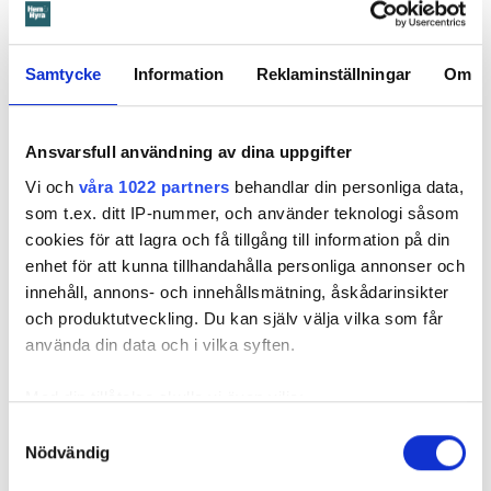
Samtycke
Information
Reklaminställningar
Om
Ansvarsfull användning av dina uppgifter
Vi och
våra 1022 partners
behandlar din personliga data,
som t.ex. ditt IP-nummer, och använder teknologi såsom
Foto: Conny Pettersson
cookies för att lagra och få tillgång till information på din
Optimism kring Hyreskommissionen
enhet för att kunna tillhandahålla personliga annonser och
Mottagandet av Hyreskommissionens förslag är fortsatt
innehåll, annons- och innehållsmätning, åskådarinsikter
positivt. Nu finns förhoppningar att komma med
och produktutveckling. Du kan själv välja vilka som får
gemensamma förslag som ska lösa knutarna i
använda din data och i vilka syften.
hyresförhandlingarna innan årsskiftet.
5 juli 2018
kl 16:03
Med din tillåtelse skulle vi även vilja:
Samla in information om din geografiska plats
Samtyckesval
Nödvändig
som kan ha en noggrannhet på upp till flera meter
Identifiera din enhet genom att aktivt skanna den