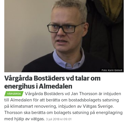
Foto: Karin Gistedt
Vårgårda Bostäders vd talar om
energihus i Almedalen
Vårgårda Bostäders vd Jan Thorsson är inbjuden
VÅRGÅRDA
till Almedalen för att berätta om bostadsbolagets satsning
på klimatsmart renovering, inbjuden av Vätgas Sverige.
Thorsson ska berätta om bolagets satsning på energilagring
med hjälp av vätgas.
3 juli 2018
kl 09:01