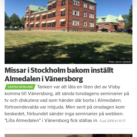
Foto: Karin Gistedt
Missar i Stockholm bakom inställt
Almedalen i Vänersborg
Tanken var att låta en liten del av Visby
VÄSTRA GÖTALAND
komma till Vänersborg, att sända torsdagens seminarier på
tv och diskutera vad som händer där borta i Almedalen.
förtroendevalda var inbjuda. Men sent på onsdagen kom
beskedet, förbundet sänder inga seminarier på webben.
"Lilla Almedalen" i Vänersborg fick ställas in.
5 juli 2018
kl 10:17