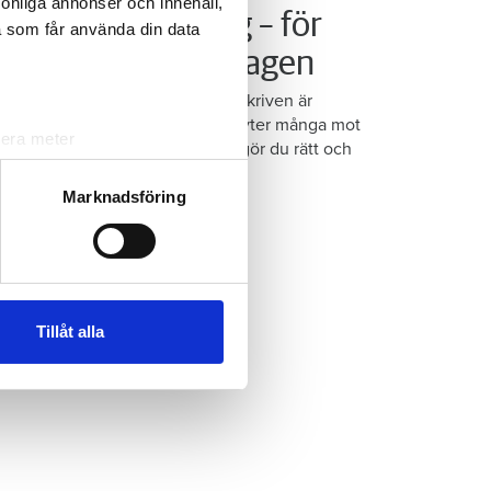
rsonliga annonser och innehåll,
å ska du skriva dig – för
a som får använda din data
tt inte bryta mot lagen
vudregeln för var man ska vara skriven är
entligen väldigt enkel – ändå bryter många mot
lera meter
gen utan att veta om det. Så här gör du rätt och
ryck)
yddar dig mot bedragare.
ljsektionen
. Du kan ändra
Marknadsföring
andahålla funktioner för
n information från din enhet
 tur kombinera informationen
Tillåt alla
deras tjänster.