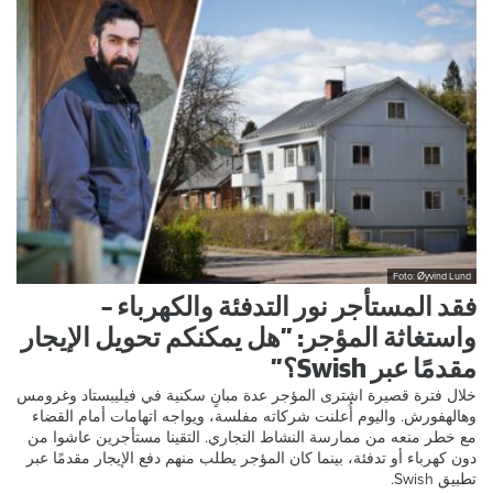
Foto: Øyvind Lund
فقد المستأجر نور التدفئة والكهرباء –
واستغاثة المؤجر: ”هل يمكنكم تحويل الإيجار
مقدمًا عبر Swish؟”
خلال فترة قصيرة اشترى المؤجر عدة مبانٍ سكنية في فيليبستاد وغرومس
وهالهفورش. واليوم أُعلنت شركاته مفلسة، ويواجه اتهامات أمام القضاء
مع خطر منعه من ممارسة النشاط التجاري. التقينا مستأجرين عاشوا من
دون كهرباء أو تدفئة، بينما كان المؤجر يطلب منهم دفع الإيجار مقدمًا عبر
تطبيق Swish.