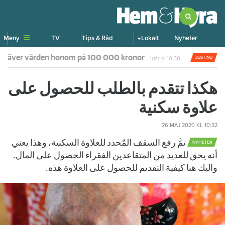
Meny
TV
Tips & Råd
Lokalt
Nyheter
u kräver värden honom på 100 000 kronor
JUST NU
Igår kl 10:30
هكذا تتقدم بالطلب للحصول على
علاوة سكنية
26 MAJ 2020
KL 10:32
تمَّ رفع السقف المُحدد للعلاوة السكنية، وهذا يعني
NYHETER
أنه يحق للعديد من المتقاعدين الفقراء الحصول على المال.
واليك هنا كيفية التقديم للحصول على العلاوة هذه.