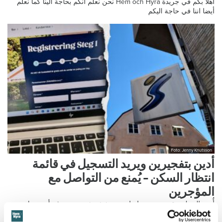
أهلا بكم في جريدة Hem och Hyra نحن نعلم أنكم بحاجة الينا كما نعلم
أيضا اننا في حاجة اليكم
Foto: Jenny Knutsson
أدين بتفجيرين ويريد التسجيل في قائمة
انتظار السكن – يُمنع من التواصل مع
المؤجرين
أُدين الرجل بعقوبة سجن طويلة بعد تنفيذه تفجيرين. ورغم أن سنوات
عديدة لا تزال تفصله عن إمكانية الإفراج المشروط، فإنه يريد الحصول