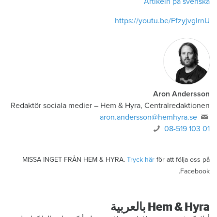
Artikeln på svenska
https://youtu.be/FfzyjvgIrnU
Aron Andersson
Redaktör sociala medier
–
Hem & Hyra, Centralredaktionen
aron.andersson@hemhyra.se
08-519 103 01
MISSA INGET FRÅN HEM & HYRA.
Tryck här
för att följa oss på
Facebook.
Hem & Hyra بالعربية