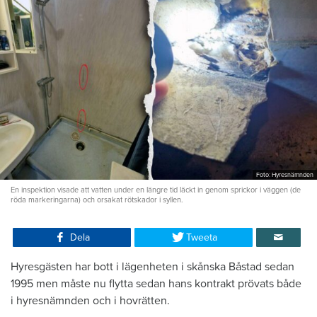
Foto: Hyresnämnden
En inspektion visade att vatten under en längre tid läckt in genom sprickor i väggen (de
röda markeringarna) och orsakat rötskador i syllen.
Dela
Tweeta
Hyresgästen har bott i lägenheten i skånska Båstad sedan
1995 men måste nu flytta sedan hans kontrakt prövats både
i hyresnämnden och i hovrätten.