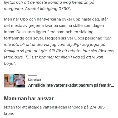
flyttas och att de måste komma iväg hemifrån på
morgonen. Arbetet kör igång 07.30
”.
Men när Öbo och hantverkarna dyker upp nästa dag, står
det mesta av grejerna kvar på samma ställe som dagen
innan. Dessutom ligger flera barn och en släkting
fortfarande och sover. I loggen skriver Öbos personal:
”Kan
inte låta bli att undra var jag varit otydlig? Jag jagar på
familjen så gott det går. Allt för att arbetet inte ska försenas
ytterligare. Till sist kommer familjen i väg så att vi kan
börja
”.
Läs också
Anmälde inte vattenskadat badrum på fem år – krävs på 125 000 kronor
Mamman bär ansvar
Notan för att åtgärda vattenskadan landade på 274 885
kronor.