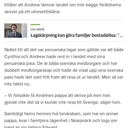
tillåter att Andrew lämnar landet om inte bägge föräldrarna
skriver på ett utresetillstånd.
Läs också
Lagskärpning kan göra familjer bostadslösa: "Bra att det granskas"
Skälet till att det var peruanska lagar som gällde var att både
Cynthia och Andrew hade rest in i landet med sina
peruanska pass. De är båda svenska medborgare och har
dubbelt medborgarskap och hade de visat upp sina svenska
pass hade det varit fritt fram att resa ut ur landet. Men så var
inte fallet nu.
– Vi försökte få Andrews pappa att skriva på men han
gjorde inte det så vi kunde inte resa till Sverige, säger hon.
Samtidigt fanns hennes två tonårsbarn, som har en annan
pappa, kvar i familjens lägenhet i Skarpnäck och togs om
hand av sin farbror Edward.