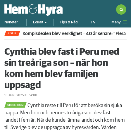
Meny
Nyheter
Lokalt
Tips & Råd
TV
Kompisdealen blev verklighet – 40 år senare: "Flera f
JUST NU
Cynthia blev fast i Peru med
sin treåriga son – när hon
kom hem blev familjen
uppsagd
16 JUNI 2025
KL 14:00
Cynthia reste till Peru för att besöka sin sjuka
STOCKHOLM
pappa. Men hon och hennes treåriga son blev fast i
landet i fem år. När de kunde lämna landet och kom hem
till Sverige blev de uppsagda av hyresvärden. Värden