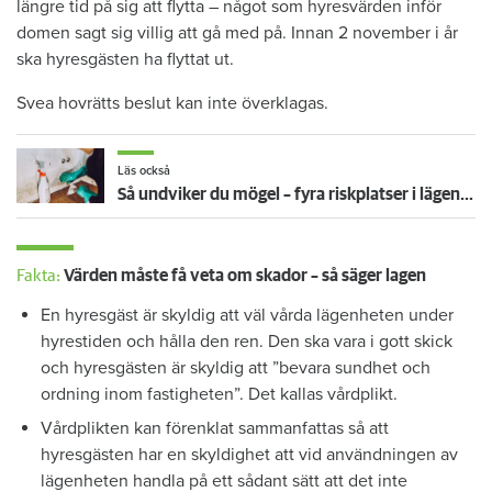
längre tid på sig att flytta – något som hyresvärden inför
domen sagt sig villig att gå med på. Innan 2 november i år
ska hyresgästen ha flyttat ut.
Svea hovrätts beslut kan inte överklagas.
Läs också
Så undviker du mögel – fyra riskplatser i lägenheten: ”Måste städa bort”
Fakta:
Värden måste få veta om skador – så säger lagen
En hyresgäst är skyldig att väl vårda lägenheten under
hyrestiden och hålla den ren. Den ska vara i gott skick
och hyresgästen är skyldig att ”bevara sundhet och
ordning inom fastigheten”. Det kallas vårdplikt.
Vårdplikten kan förenklat sammanfattas så att
hyresgästen har en skyldighet att vid användningen av
lägenheten handla på ett sådant sätt att det inte