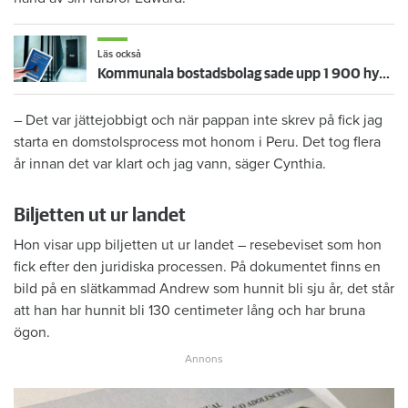
Läs också
Kommunala bostadsbolag sade upp 1 900 hyresgäster i hyresnämnden – toppen på ett isberg
– Det var jättejobbigt och när pappan inte skrev på fick jag
starta en domstolsprocess mot honom i Peru. Det tog flera
år innan det var klart och jag vann, säger Cynthia.
Biljetten ut ur landet
Hon visar upp biljetten ut ur landet – resebeviset som hon
fick efter den juridiska processen. På dokumentet finns en
bild på en slätkammad Andrew som hunnit bli sju år, det står
att han har hunnit bli 130 centimeter lång och har bruna
ögon.