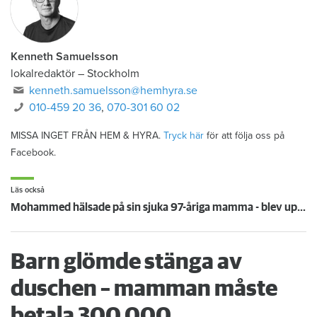
Kenneth Samuelsson
lokalredaktör
–
Stockholm
kenneth.samuelsson@hemhyra.se
010-459 20 36
,
070-301 60 02
MISSA INGET FRÅN HEM & HYRA.
Tryck här
för att följa oss på
Facebook.
Läs också
Mohammed hälsade på sin sjuka 97-åriga mamma - blev uppsagd
Barn glömde stänga av
duschen – mamman måste
betala 300 000