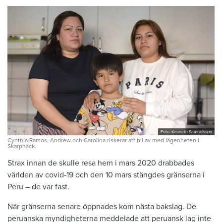
Foto: Kenneth Samuelsson
Cynthia Ramos, Andrew och Carolina riskerar att bli av med lägenheten i
Skarpnäck.
Strax innan de skulle resa hem i mars 2020 drabbades
världen av covid-19 och den 10 mars stängdes gränserna i
Peru – de var fast.
När gränserna senare öppnades kom nästa bakslag. De
peruanska myndigheterna meddelade att peruansk lag inte