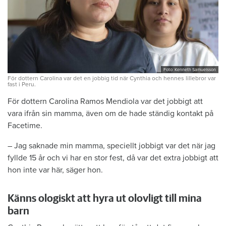
Foto: Kenneth Samuelsson
För dottern Carolina var det en jobbig tid när Cynthia och hennes lillebror var
fast i Peru.
För dottern Carolina Ramos Mendiola var det jobbigt att
vara ifrån sin mamma, även om de hade ständig kontakt på
Facetime.
– Jag saknade min mamma, speciellt jobbigt var det när jag
fyllde 15 år och vi har en stor fest, då var det extra jobbigt att
hon inte var här, säger hon.
Känns ologiskt att hyra ut olovligt till mina
barn