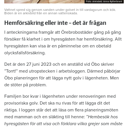
Foto: Arkivbild: Anna Rytterbrant
Foto: Arkivbild: Anna Rytterbrant
Vattnet spred sig genom sanden under golvet in till vardagsrum och kök.
Biden är en arkivbild från en annan vattenskada.
Hemförsäkring eller inte – det är frågan
I anteckningarna framgår att Örebrobostäder gång på gång
försöker få klarhet i om hyresgästen har hemförsäkring. Allt
hyresgästen kan visa är en påminnelse om en obetald
olycksfallsförsäkring.
Det är den 27 juni 2023 och en anställd vid Öbo skriver
”Torrt!” med utropstecken i arbetsloggen. Därmed påbörjar
Öbo planeringen för att lägga nytt golv i lägenheten. Men
de stöter på problem.
Familjen bor kvar i lägenheten under renoveringen med
provisoriska golv. Det ska nu rivas för att lägga dit det
riktiga. I loggen står det att läsa om flera planeringsmöten
med mamman och en släkting till henne: ”
Hembesök hos
hyresgästen för att visa och förklara vilka grejer som måste