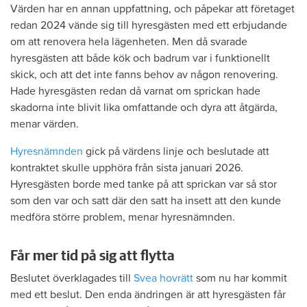
Värden har en annan uppfattning, och påpekar att företaget
redan 2024 vände sig till hyresgästen med ett erbjudande
om att renovera hela lägenheten. Men då svarade
hyresgästen att både kök och badrum var i funktionellt
skick, och att det inte fanns behov av någon renovering.
Hade hyresgästen redan då varnat om sprickan hade
skadorna inte blivit lika omfattande och dyra att åtgärda,
menar värden.
Hyresnämnden
gick på värdens linje och beslutade att
kontraktet skulle upphöra från sista januari 2026.
Hyresgästen borde med tanke på att sprickan var så stor
som den var och satt där den satt ha insett att den kunde
medföra större problem, menar hyresnämnden.
Får mer tid på sig att flytta
Beslutet överklagades till
Svea hovrätt
som nu har kommit
med ett beslut. Den enda ändringen är att hyresgästen får