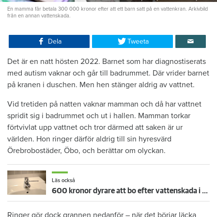
En mamma får betala 300 000 kronor efter att ett barn satt på en vattenkran. Arkivbild
från en annan vattenskada.
Dela
Tweeta
Det är en natt hösten 2022. Barnet som har diagnostiserats
med autism vaknar och går till badrummet. Där vrider barnet
på kranen i duschen. Men hen stänger aldrig av vattnet.
Vid tretiden på natten vaknar mamman och då har vattnet
spridit sig i badrummet och ut i hallen. Mamman torkar
förtvivlat upp vattnet och tror därmed att saken är ur
världen. Hon ringer därför aldrig till sin hyresvärd
Örebrobostäder, Öbo, och berättar om olyckan.
Läs också
600 kronor dyrare att bo efter vattenskada i Varberg
Ringer gör dock grannen nedanför – när det börjar läcka