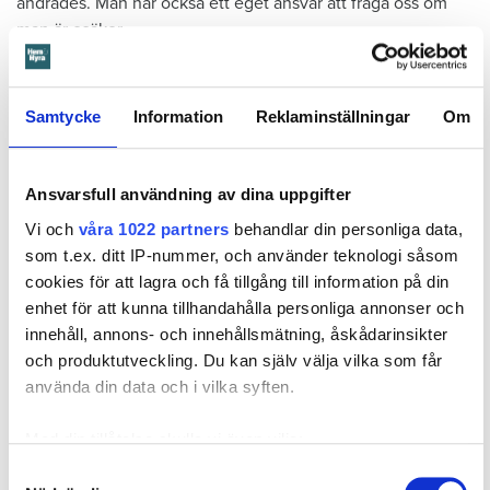
ändrades. Man har också ett eget ansvar att fråga oss om
man är osäker.
Så fort Cynthia kom hem kontaktade hon Skatteverket för
att registrera sig som invandrad igen. Hon kontaktade också
Samtycke
Information
Reklaminställningar
Om
Stockholmshem för att förklara vad som hänt. Men det
räcker inte enligt Linn Bernhardsson.
Ansvarsfull användning av dina uppgifter
Vi och
våra 1022 partners
behandlar din personliga data,
som t.ex. ditt IP-nummer, och använder teknologi såsom
cookies för att lagra och få tillgång till information på din
enhet för att kunna tillhandahålla personliga annonser och
innehåll, annons- och innehållsmätning, åskådarinsikter
och produktutveckling. Du kan själv välja vilka som får
använda din data och i vilka syften.
Med din tillåtelse skulle vi även vilja:
Foto: Hyresnämnden
Samla in information om din geografiska plats
Samtyckesval
Cynthia Ramos visade upp flygbiljetter för Stockholmshem när hon kom hem