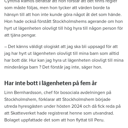
Cynthia Ramos berättar att hon förstår att det finns regler
som måste följas, men hon tycker att värden borde ta
hänsyn till att hon inte kunde göra något åt det som hände.
Hon hade också förstått Stockholmshems agerande om hon
hyrt ut lägenheten olovligt till hög hyra till någon person för
att tjäna pengar.
– Det känns väldigt ologiskt att jag ska bli uppsagd för att
jag har hyrt ut lägenheten olovligt till mina barn som alltid
har bott där. Hur kan jag hyra ut lägenheten olovligt till mina
minderåriga barn ? Det förstår jag inte, säger hon.
Har inte bott i lägenheten på fem år
Linn Bernhardsson, chef för bosociala avdelningen på
Stockholmshem, förklarar att Stockholmshem började
utreda hyresgästen under hösten 2024 och då fick reda på
att Skatteverket hade registrerat henne som utvandrad.
Bolaget uppfattade det som att hon flyttat till Peru.