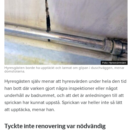
Foto: Hyresnämnden
Foto: Hyresnämnden
Hyresgästen borde ha upptäckt och larmat om glipan i duschväggen, menar
domstolarna.
Hyresgästen själv menar att hyresvärden under hela den tid
han bott där varken gjort några inspektioner eller något
underhåll av badrummet, och att det är anledningen till att
sprickan har kunnat uppstå. Sprickan var heller inte så lätt
att upptäcka, menar han.
Tyckte inte renovering var nödvändig