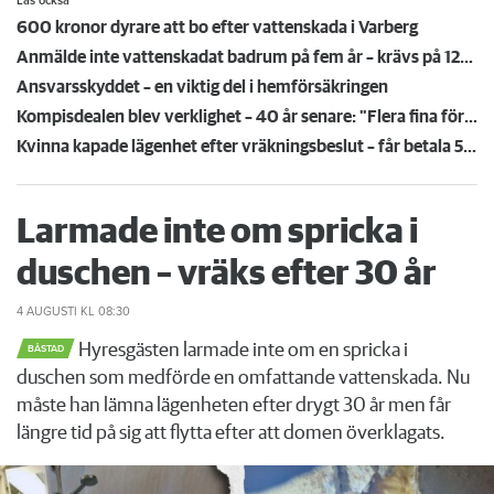
Läs också
600 kronor dyrare att bo efter vattenskada i Varberg
Anmälde inte vattenskadat badrum på fem år – krävs på 125 000 kronor
Ansvarsskyddet – en viktig del i hemförsäkringen
Kompisdealen blev verklighet – 40 år senare: "Flera fina fördelar med att dela bostad"
Kvinna kapade lägenhet efter vräkningsbeslut – får betala 50 000
Larmade inte om spricka i
duschen – vräks efter 30 år
4 AUGUSTI
KL 08:30
Hyresgästen larmade inte om en spricka i
BÅSTAD
duschen som medförde en omfattande vattenskada. Nu
måste han lämna lägenheten efter drygt 30 år men får
längre tid på sig att flytta efter att domen överklagats.