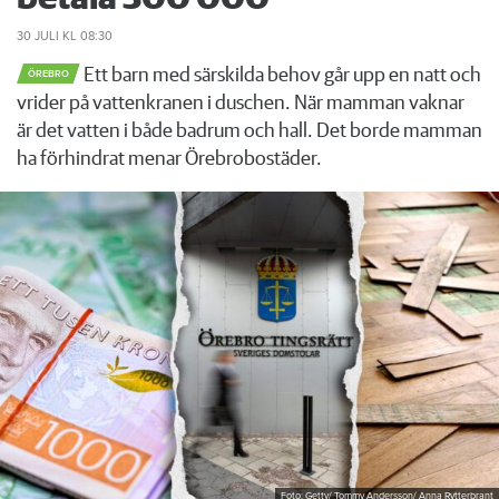
30 JULI
KL 08:30
Ett barn med särskilda behov går upp en natt och
ÖREBRO
vrider på vattenkranen i duschen. När mamman vaknar
är det vatten i både badrum och hall. Det borde mamman
ha förhindrat menar Örebrobostäder.
Foto: Getty/ Tommy Andersson/ Anna Rytterbrant