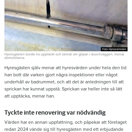
Foto: Hyresnämnden
Foto: Hyresnämnden
Hyresgästen borde ha upptäckt och larmat om glipan i duschväggen, menar
domstolarna.
Hyresgästen själv menar att hyresvärden under hela den tid
han bott där varken gjort några inspektioner eller något
underhåll av badrummet, och att det är anledningen till att
sprickan har kunnat uppstå. Sprickan var heller inte så lätt
att upptäcka, menar han.
Tyckte inte renovering var nödvändig
Värden har en annan uppfattning, och påpekar att företaget
redan 2024 vände sig till hyresgästen med ett erbjudande