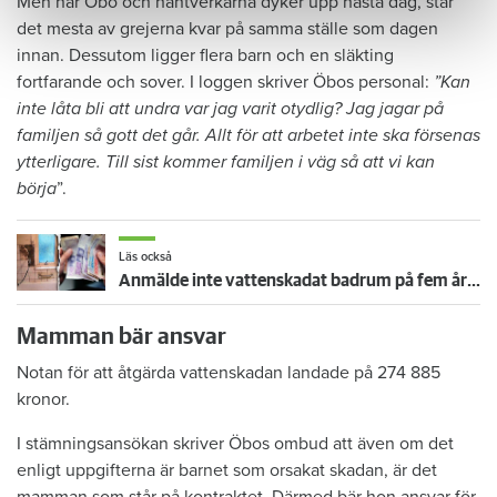
Men när Öbo och hantverkarna dyker upp nästa dag, står
det mesta av grejerna kvar på samma ställe som dagen
innan. Dessutom ligger flera barn och en släkting
fortfarande och sover. I loggen skriver Öbos personal:
”Kan
inte låta bli att undra var jag varit otydlig? Jag jagar på
familjen så gott det går. Allt för att arbetet inte ska försenas
ytterligare. Till sist kommer familjen i väg så att vi kan
börja
”.
Läs också
Anmälde inte vattenskadat badrum på fem år – krävs på 125 000 kronor
Mamman bär ansvar
Notan för att åtgärda vattenskadan landade på 274 885
kronor.
I stämningsansökan skriver Öbos ombud att även om det
enligt uppgifterna är barnet som orsakat skadan, är det