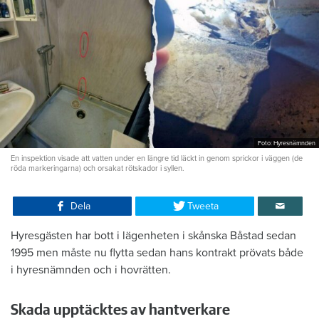
Foto: Hyresnämnden
En inspektion visade att vatten under en längre tid läckt in genom sprickor i väggen (de
röda markeringarna) och orsakat rötskador i syllen.
Dela
Tweeta
Hyresgästen har bott i lägenheten i skånska Båstad sedan
1995 men måste nu flytta sedan hans kontrakt prövats både
i hyresnämnden och i hovrätten.
Skada upptäcktes av hantverkare