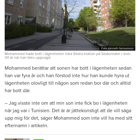
Foto: Kenneth Samuelsson
Mohammed hade bott i lägenheten nära Södra station på Södermalm i över
30 år när han blev uppsagd.
Mohammed berättar att sonen har bott i lägenheten sedan
han var fyra år och han förstod inte hur han kunde hyra ut
lägenheten olovligt till någon som redan bor där och alltid
har bott där.
– Jag visste inte om att min son inte fick bo i lägenheten
när jag var i Tunisien. Det är är jättekonstigt att de vill säga
upp mig för det, säger Mohammed som inte vill ha med sitt
efternamn i artikeln.