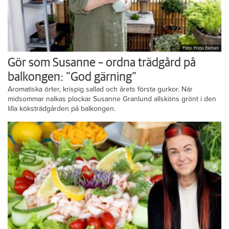
Foto: Frida Ekman
Gör som Susanne – ordna trädgård på
balkongen: ”God gärning”
Aromatiska örter, krispig sallad och årets första gurkor. När
midsommar nalkas plockar Susanne Granlund allsköns grönt i den
lilla köksträdgården på balkongen.