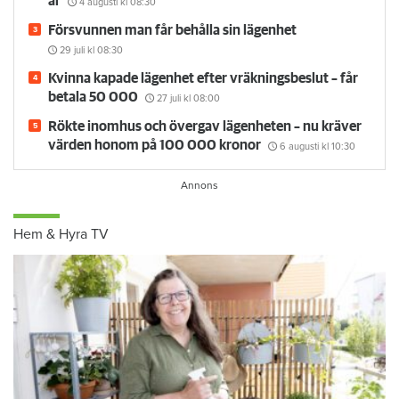
år
4 augusti
kl 08:30
Försvunnen man får behålla sin lägenhet
29 juli
kl 08:30
Kvinna kapade lägenhet efter vräkningsbeslut – får
betala 50 000
27 juli
kl 08:00
Rökte inomhus och övergav lägenheten – nu kräver
värden honom på 100 000 kronor
6 augusti
kl 10:30
Hem & Hyra TV