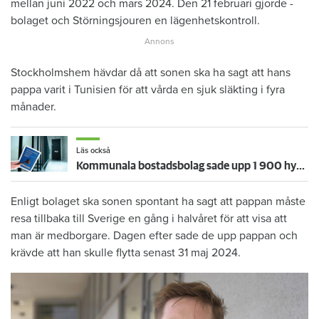
mellan juni 2022 och mars 2024. Den 21 februari gjorde ­
bolaget och Störningsjouren en ­lägenhetskontroll.
Stockholmshem hävdar då att ­sonen ska ha sagt att hans
pappa varit i Tunisien för att vårda en sjuk släkting i fyra
månader.
Läs också
Kommunala bostadsbolag sade upp 1 900 hyresgäster i hyresnämnden – toppen på ett isberg
Enligt bolaget ska sonen spontant ha sagt att pappan måste
resa tillbaka till Sverige en gång i halvåret för att visa att
man är medborgare. Dagen efter sade de upp pappan och
krävde att han skulle flytta senast 31 maj 2024.