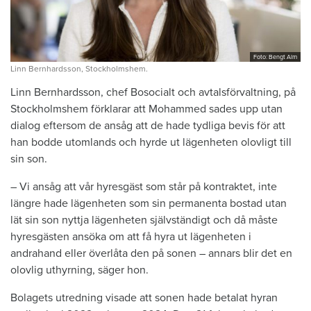
Foto: Bengt Alm
Linn Bernhardsson, Stockholmshem.
Linn Bernhardsson, chef Bosocialt och avtalsförvaltning, på
Stockholmshem förklarar att Mohammed sades upp utan
dialog eftersom de ansåg att de hade tydliga bevis för att
han bodde utomlands och hyrde ut lägenheten olovligt till
sin son.
– Vi ansåg att vår hyresgäst som står på kontraktet, inte
längre hade lägen­heten som sin permanenta bostad utan
lät sin son nyttja lägenheten självständigt och då måste
hyresgästen ansöka om att få hyra ut lägenheten i
andrahand eller överlåta den på sonen – annars blir det en
olovlig uthyrning, säger hon.
Bolagets utredning visade att sonen hade betalat hyran