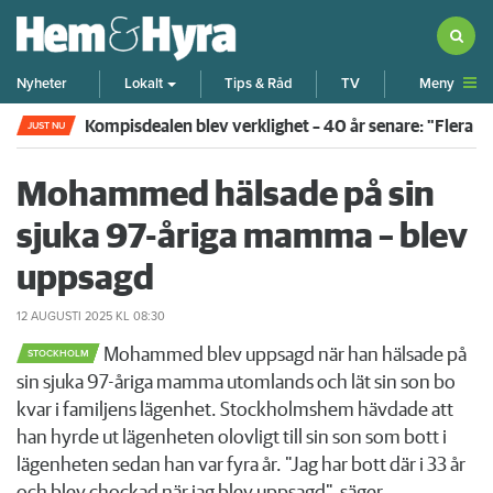
Meny
Nyheter
Lokalt
Tips & Råd
TV
Kompisdealen blev verklighet – 40 år senare: "Flera f
JUST NU
Mohammed hälsade på sin
sjuka 97-åriga mamma – blev
uppsagd
12 AUGUSTI 2025
KL 08:30
Mohammed blev uppsagd när han hälsade på
STOCKHOLM
sin sjuka 97-åriga mamma utomlands och lät sin son bo
kvar i familjens lägenhet. Stockholmshem hävdade att
han hyrde ut lägenheten olovligt till sin son som bott i
lägenheten sedan han var fyra år. "Jag har bott där i 33 år
och blev chockad när jag blev uppsagd", säger