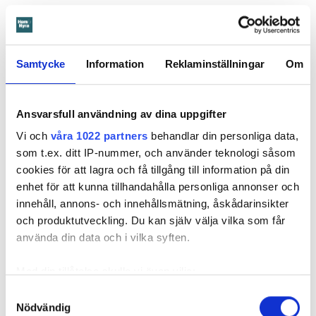
När Öbo börjar undersöka skadan i januari 2023 visar det
sig att den är större än man först trott. Sanden under golvet
har sugit upp vattnet så att det spridit sig in i både kök och
Samtycke
Information
Reklaminställningar
Om
vardagsrum.
Ansvarsfull användning av dina uppgifter
Vi och
våra 1022 partners
behandlar din personliga data,
som t.ex. ditt IP-nummer, och använder teknologi såsom
cookies för att lagra och få tillgång till information på din
enhet för att kunna tillhandahålla personliga annonser och
innehåll, annons- och innehållsmätning, åskådarinsikter
och produktutveckling. Du kan själv välja vilka som får
använda din data och i vilka syften.
Med din tillåtelse skulle vi även vilja:
Foto: Arkivbild: Anna Rytterbrant
Foto: Arkivbild: Anna Rytterbrant
Samla in information om din geografiska plats
Vattnet spred sig genom sanden under golvet in till vardagsrum och kök.
Samtyckesval
Biden är en arkivbild från en annan vattenskada.
Nödvändig
som kan ha en noggrannhet på upp till flera meter