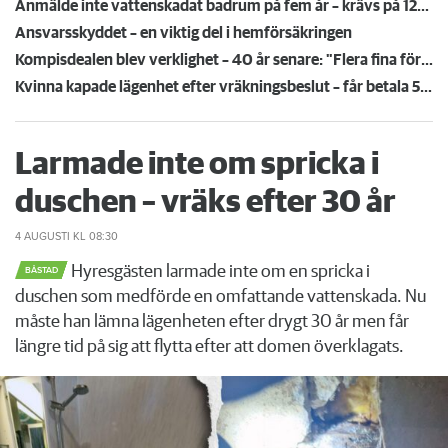
Anmälde inte vattenskadat badrum på fem år – krävs på 125 000 kronor
Ansvarsskyddet – en viktig del i hemförsäkringen
Kompisdealen blev verklighet – 40 år senare: "Flera fina fördelar med att dela bostad"
Kvinna kapade lägenhet efter vräkningsbeslut – får betala 50 000
Larmade inte om spricka i
duschen – vräks efter 30 år
4 AUGUSTI
KL 08:30
Hyresgästen larmade inte om en spricka i
BÅSTAD
duschen som medförde en omfattande vattenskada. Nu
måste han lämna lägenheten efter drygt 30 år men får
längre tid på sig att flytta efter att domen överklagats.