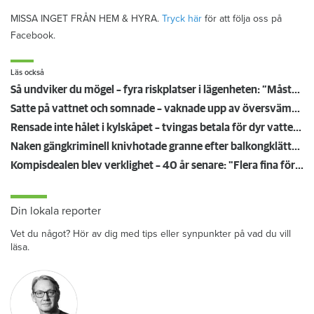
MISSA INGET FRÅN HEM & HYRA.
Tryck här
för att följa oss på
Facebook.
Läs också
Så undviker du mögel – fyra riskplatser i lägenheten: ”Måste städa bort”
Satte på vattnet och somnade – vaknade upp av översvämning hos grannen
Rensade inte hålet i kylskåpet – tvingas betala för dyr vattenskada
Naken gängkriminell knivhotade granne efter balkongklättring
Kompisdealen blev verklighet – 40 år senare: "Flera fina fördelar med att dela bostad"
Din lokala reporter
Vet du något? Hör av dig med tips eller synpunkter på vad du vill
läsa.