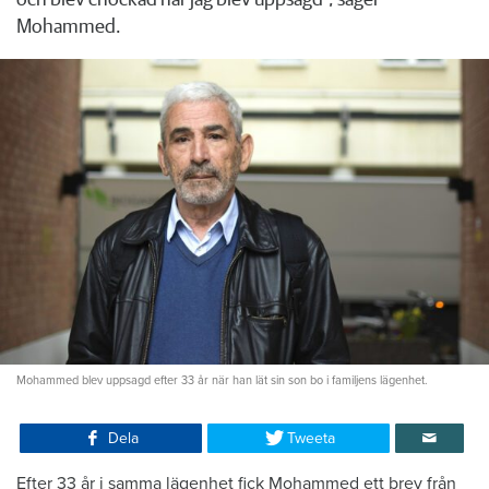
Mohammed.
Mohammed blev uppsagd efter 33 år när han lät sin son bo i familjens lägenhet.
Dela
Tweeta
Efter 33 år i samma lägenhet fick Mohammed ett brev från