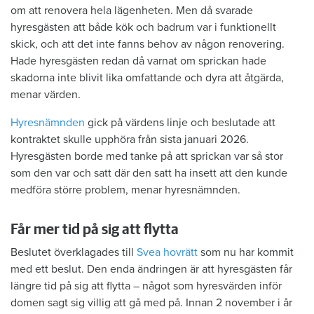
om att renovera hela lägenheten. Men då svarade
hyresgästen att både kök och badrum var i funktionellt
skick, och att det inte fanns behov av någon renovering.
Hade hyresgästen redan då varnat om sprickan hade
skadorna inte blivit lika omfattande och dyra att åtgärda,
menar värden.
Hyresnämnden
gick på värdens linje och beslutade att
kontraktet skulle upphöra från sista januari 2026.
Hyresgästen borde med tanke på att sprickan var så stor
som den var och satt där den satt ha insett att den kunde
medföra större problem, menar hyresnämnden.
Får mer tid på sig att flytta
Beslutet överklagades till
Svea hovrätt
som nu har kommit
med ett beslut. Den enda ändringen är att hyresgästen får
längre tid på sig att flytta – något som hyresvärden inför
domen sagt sig villig att gå med på. Innan 2 november i år