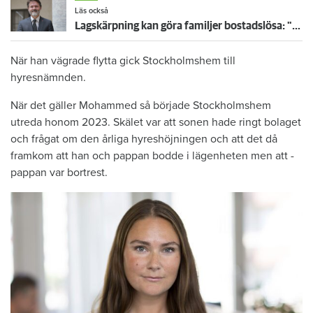
Läs också
Lagskärpning kan göra familjer bostadslösa: "Bra att det granskas"
När han vägrade flytta gick Stockholmshem till
hyresnämnden.
När det gäller Mohammed så började Stockholmshem
utreda honom 2023. Skälet var att sonen hade ringt bolaget
och frågat om den årliga hyres­höjningen och att det då
framkom att han och ­pappan bodde i lägenheten men att ­
pappan var bortrest.