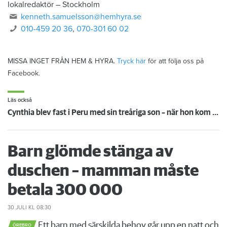
lokalredaktör
–
Stockholm
kenneth.samuelsson@hemhyra.se
010-459 20 36
,
070-301 60 02
MISSA INGET FRÅN HEM & HYRA.
Tryck här
för att följa oss på
Facebook.
Läs också
Cynthia blev fast i Peru med sin treåriga son – när hon kom hem blev familjen uppsagd
Barn glömde stänga av
duschen – mamman måste
betala 300 000
30 JULI
KL 08:30
Ett barn med särskilda behov går upp en natt och
ÖREBRO