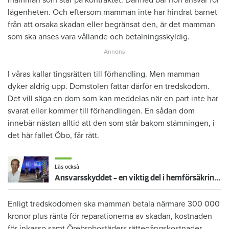
mamman som står på kontraktet. Därmed bär hon ansvar för
lägenheten. Och eftersom mamman inte har hindrat barnet
från att orsaka skadan eller begränsat den, är det mamman
som ska anses vara vållande och betalningsskyldig.
I våras kallar tingsrätten till förhandling. Men mamman
dyker aldrig upp. Domstolen fattar därför en tredskodom.
Det vill säga en dom som kan meddelas när en part inte har
svarat eller kommer till förhandlingen. En sådan dom
innebär nästan alltid att den som står bakom stämningen, i
det här fallet Öbo, får rätt.
Läs också
Ansvarsskyddet – en viktig del i hemförsäkringen
Enligt tredskodomen ska mamman betala närmare 300 000
kronor plus ränta för reparationerna av skadan, kostnaden
för inkasso samt Örebrobostäders rättegångskostnader.