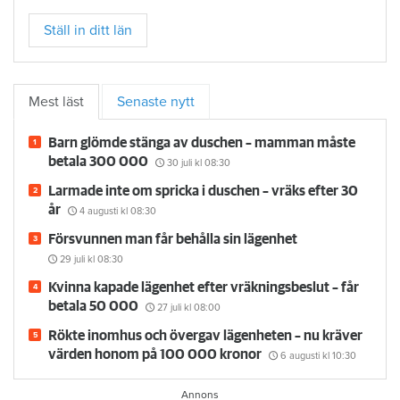
Ställ in ditt län
Mest läst
Senaste nytt
Barn glömde stänga av duschen – mamman måste
betala 300 000
30 juli
kl 08:30
Larmade inte om spricka i duschen – vräks efter 30
år
4 augusti
kl 08:30
Försvunnen man får behålla sin lägenhet
29 juli
kl 08:30
Kvinna kapade lägenhet efter vräkningsbeslut – får
betala 50 000
27 juli
kl 08:00
Rökte inomhus och övergav lägenheten – nu kräver
värden honom på 100 000 kronor
6 augusti
kl 10:30