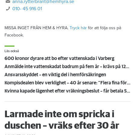
anna.rytterbrant@hemhyra.se
010- 45 916 01
MISSA INGET FRÅN HEM & HYRA.
Tryck här
för att följa oss på
Facebook.
Läs också
600 kronor dyrare att bo efter vattenskada i Varberg
Anmälde inte vattenskadat badrum på fem år – krävs på 125 000 kronor
Ansvarsskyddet – en viktig del i hemförsäkringen
Kompisdealen blev verklighet – 40 år senare: "Flera fina fördelar med att dela bostad"
Kvinna kapade lägenhet efter vräkningsbeslut – får betala 50 000
Larmade inte om spricka i
duschen – vräks efter 30 år