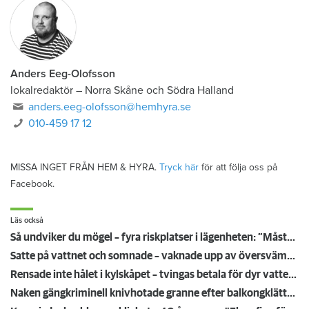
Anders Eeg-Olofsson
lokalredaktör
–
Norra Skåne och Södra Halland
anders.eeg-olofsson@hemhyra.se
010-459 17 12
MISSA INGET FRÅN HEM & HYRA.
Tryck här
för att följa oss på
Facebook.
Läs också
Så undviker du mögel – fyra riskplatser i lägenheten: ”Måste städa bort”
Satte på vattnet och somnade – vaknade upp av översvämning hos grannen
Rensade inte hålet i kylskåpet – tvingas betala för dyr vattenskada
Naken gängkriminell knivhotade granne efter balkongklättring