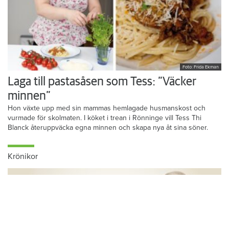
Foto: Frida Ekman
Laga till pastasåsen som Tess: ”Väcker
minnen”
Hon växte upp med sin mammas hemlagade husmanskost och
vurmade för skolmaten. I köket i trean i Rönninge vill Tess Thi
Blanck återuppväcka egna minnen och skapa nya åt sina söner.
Krönikor