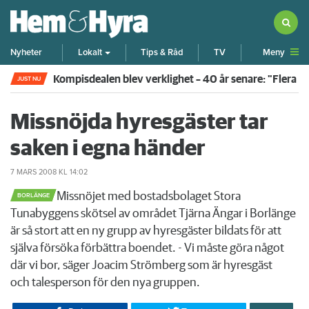
Meny
Nyheter
Lokalt
Tips & Råd
TV
Kompisdealen blev verklighet – 40 år senare: "Flera f
JUST NU
Missnöjda hyresgäster tar
saken i egna händer
7 MARS 2008
KL 14:02
​Missnöjet med bostadsbolaget Stora
BORLÄNGE
Tunabyggens skötsel av området Tjärna Ängar i Borlänge
är så stort att en ny grupp av hyresgäster bildats för att
själva försöka förbättra boendet. - Vi måste göra något
där vi bor, säger Joacim Strömberg som är hyresgäst
och talesperson för den nya gruppen.