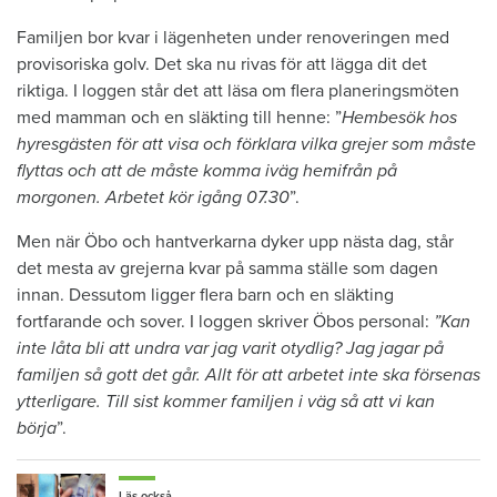
Familjen bor kvar i lägenheten under renoveringen med
provisoriska golv. Det ska nu rivas för att lägga dit det
riktiga. I loggen står det att läsa om flera planeringsmöten
med mamman och en släkting till henne: ”
Hembesök hos
hyresgästen för att visa och förklara vilka grejer som måste
flyttas och att de måste komma iväg hemifrån på
morgonen. Arbetet kör igång 07.30
”.
Men när Öbo och hantverkarna dyker upp nästa dag, står
det mesta av grejerna kvar på samma ställe som dagen
innan. Dessutom ligger flera barn och en släkting
fortfarande och sover. I loggen skriver Öbos personal:
”Kan
inte låta bli att undra var jag varit otydlig? Jag jagar på
familjen så gott det går. Allt för att arbetet inte ska försenas
ytterligare. Till sist kommer familjen i väg så att vi kan
börja
”.
Läs också