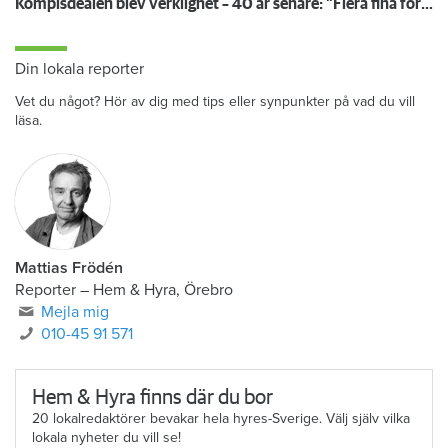
Kompisdealen blev verklighet – 40 år senare: "Flera fina fördelar med att dela bostad"
Din lokala reporter
Vet du något? Hör av dig med tips eller synpunkter på vad du vill
läsa.
Mattias Frödén
Reporter
–
Hem & Hyra, Örebro
Mejla mig
010-45 91 571
Hem & Hyra finns där du bor
20 lokalredaktörer bevakar hela hyres-Sverige. Välj själv vilka
lokala nyheter du vill se!