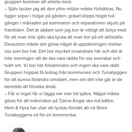
gruppen kommer att arbeta med.
– Själv tycker jag att den yttre miljön måste förbättras. Nu
ligger sopor i högar på gården, gräset klipps högst två
gånger i månaden på sommaren och reparationer skjuts på
framtiden. Det är sådant som jag tror är viktigt att börja med
för att man inte själv ska tycka att man bor på ett skitställe.
Dessutom måste det göras något åt uppdelningen mellan
oss som bor här. Det bor mycket invandrare här och det är
inte meningen att de ska vara rädda för oss svenskar och
tvärt om. Vi bor här tillsammans och ingen ska vara rädd.
Gruppen hoppas få bidrag från kommunen och Tunabyggen
för att kunna förändra området, men om det inte går är de
beredda att försöka ändå.
– Får vi inget får vi lägga ner mer tid själva. Något måste
göras för att människor på Tjärna Ängar ska må bättre.
Hem & Hyra har utan att lyckas försökt att nå Stora
Tunabyggens vd för en kommentar.