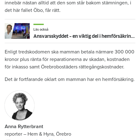
innebär nästan alltid att den som står bakom stämningen, i
det här fallet Öbo, får rätt.
Läs också
Ansvarsskyddet – en viktig del i hemförsäkringen
Enligt tredskodomen ska mamman betala närmare 300 000
kronor plus ränta för reparationerna av skadan, kostnaden
för inkasso samt Örebrobostäders rättegångskostnader.
Det är fortfarande oklart om mamman har en hemförsäkring.
Anna Rytterbrant
reporter
–
Hem & Hyra, Örebro