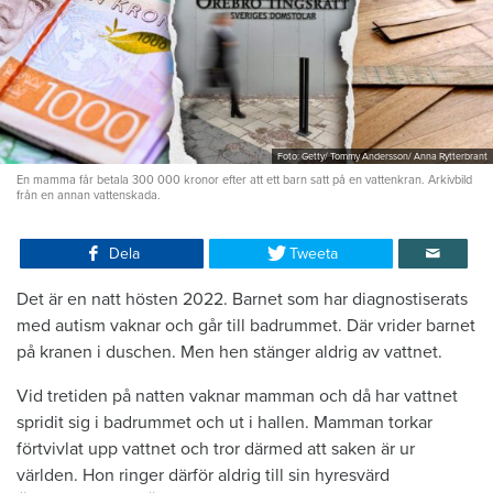
Foto: Getty/ Tommy Andersson/ Anna Rytterbrant
En mamma får betala 300 000 kronor efter att ett barn satt på en vattenkran. Arkivbild
från en annan vattenskada.
Dela
Tweeta
Det är en natt hösten 2022. Barnet som har diagnostiserats
med autism vaknar och går till badrummet. Där vrider barnet
på kranen i duschen. Men hen stänger aldrig av vattnet.
Vid tretiden på natten vaknar mamman och då har vattnet
spridit sig i badrummet och ut i hallen. Mamman torkar
förtvivlat upp vattnet och tror därmed att saken är ur
världen. Hon ringer därför aldrig till sin hyresvärd