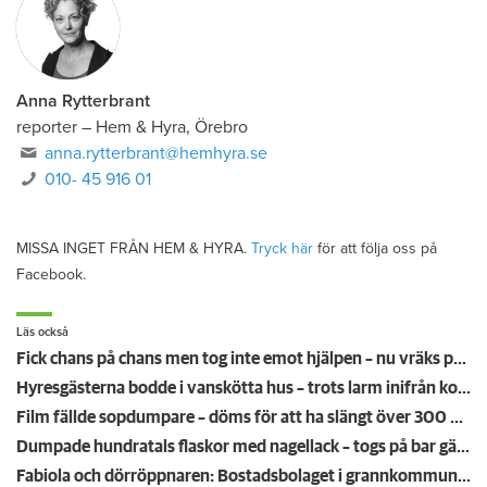
Anna Rytterbrant
reporter
–
Hem & Hyra, Örebro
anna.rytterbrant@hemhyra.se
010- 45 916 01
MISSA INGET FRÅN HEM & HYRA.
Tryck här
för att följa oss på
Facebook.
Läs också
Fick chans på chans men tog inte emot hjälpen – nu vräks paret: ”Tragiskt"
Hyresgästerna bodde i vanskötta hus – trots larm inifrån kommunen: "Har följt rutinerna"
Film fällde sopdumpare – döms för att ha slängt över 300 flaskor med nagellack
Dumpade hundratals flaskor med nagellack – togs på bar gärning och polisanmäldes av bostadsbolaget
Fabiola och dörröppnaren: Bostadsbolaget i grannkommunen får tummen upp av DHR