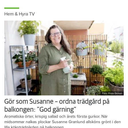
Hem & Hyra TV
Foto: Frida Ekman
Gör som Susanne – ordna trädgård på
balkongen: ”God gärning”
Aromatiska örter, krispig sallad och årets första gurkor. När
midsommar nalkas plockar Susanne Granlund allsköns grönt i den
lilla köksträdgården på balkongen.