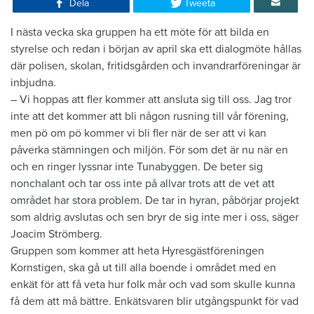
Dela
Tweeta
​I nästa vecka ska gruppen ha ett möte för att bilda en
styrelse och redan i början av april ska ett dialogmöte hållas
där polisen, skolan, fritidsgården och invandrarföreningar är
inbjudna.
– Vi hoppas att fler kommer att ansluta sig till oss. Jag tror
inte att det kommer att bli någon rusning till vår förening,
men pö om pö kommer vi bli fler när de ser att vi kan
påverka stämningen och miljön. För som det är nu när en
och en ringer lyssnar inte Tunabyggen. De beter sig
nonchalant och tar oss inte på allvar trots att de vet att
området har stora problem. De tar in hyran, påbörjar projekt
som aldrig avslutas och sen bryr de sig inte mer i oss, säger
Joacim Strömberg.
Gruppen som kommer att heta Hyresgästföreningen
Kornstigen, ska gå ut till alla boende i området med en
enkät för att få veta hur folk mår och vad som skulle kunna
få dem att må bättre. Enkätsvaren blir utgångspunkt för vad