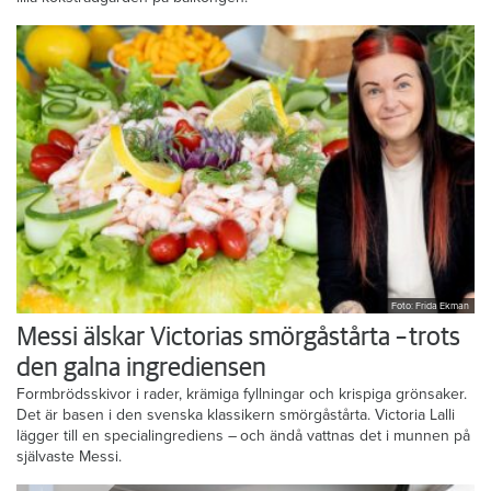
Foto: Frida Ekman
Messi älskar Victorias smörgåstårta – trots
den galna ingrediensen
Formbrödsskivor i rader, krämiga fyllningar och krispiga grönsaker.
Det är basen i den svenska klassikern smörgåstårta. Victoria Lalli
lägger till en specialingrediens – och ändå vattnas det i munnen på
självaste Messi.