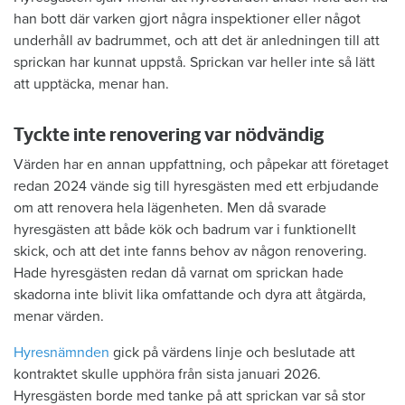
han bott där varken gjort några inspektioner eller något
underhåll av badrummet, och att det är anledningen till att
sprickan har kunnat uppstå. Sprickan var heller inte så lätt
att upptäcka, menar han.
Tyckte inte renovering var nödvändig
Värden har en annan uppfattning, och påpekar att företaget
redan 2024 vände sig till hyresgästen med ett erbjudande
om att renovera hela lägenheten. Men då svarade
hyresgästen att både kök och badrum var i funktionellt
skick, och att det inte fanns behov av någon renovering.
Hade hyresgästen redan då varnat om sprickan hade
skadorna inte blivit lika omfattande och dyra att åtgärda,
menar värden.
Hyresnämnden
gick på värdens linje och beslutade att
kontraktet skulle upphöra från sista januari 2026.
Hyresgästen borde med tanke på att sprickan var så stor