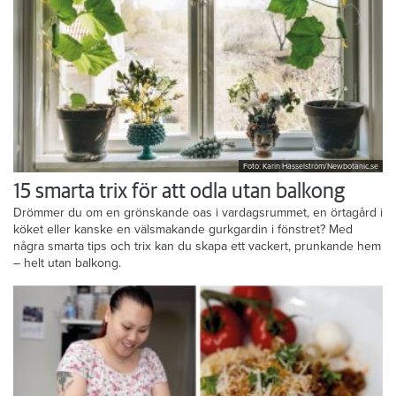
Foto: Karin Hasselström/Newbotanic.se
15 smarta trix för att odla utan balkong
Drömmer du om en grönskande oas i vardagsrummet, en örtagård i
köket eller kanske en välsmakande gurkgardin i fönstret? Med
några smarta tips och trix kan du skapa ett vackert, prunkande hem
– helt utan balkong.