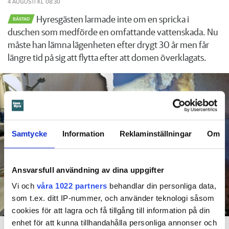
4 AUGUSTI
KL 08:30
Hyresgästen larmade inte om en spricka i
BÅSTAD
duschen som medförde en omfattande vattenskada. Nu
måste han lämna lägenheten efter drygt 30 år men får
längre tid på sig att flytta efter att domen överklagats.
Samtycke
Information
Reklaminställningar
Om
Ansvarsfull användning av dina uppgifter
Vi och
våra 1022 partners
behandlar din personliga data,
som t.ex. ditt IP-nummer, och använder teknologi såsom
cookies för att lagra och få tillgång till information på din
Foto: Hyresnämnden
enhet för att kunna tillhandahålla personliga annonser och
En inspektion visade att vatten under en längre tid läckt in genom sprickor i väggen (de