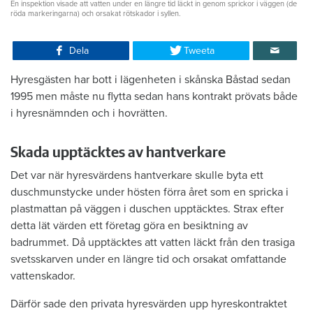
En inspektion visade att vatten under en längre tid läckt in genom sprickor i väggen (de
röda markeringarna) och orsakat rötskador i syllen.
Dela
Tweeta
Hyresgästen har bott i lägenheten i skånska Båstad sedan
1995 men måste nu flytta sedan hans kontrakt prövats både
i hyresnämnden och i hovrätten.
Skada upptäcktes av hantverkare
Det var när hyresvärdens hantverkare skulle byta ett
duschmunstycke under hösten förra året som en spricka i
plastmattan på väggen i duschen upptäcktes. Strax efter
detta lät värden ett företag göra en besiktning av
badrummet. Då upptäcktes att vatten läckt från den trasiga
svetsskarven under en längre tid och orsakat omfattande
vattenskador.
Därför sade den privata hyresvärden upp hyreskontraktet