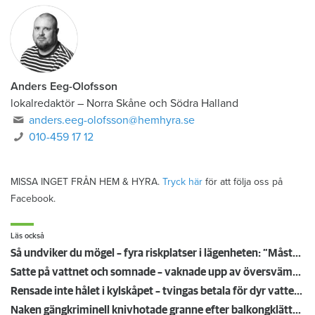
Anders Eeg-Olofsson
lokalredaktör
–
Norra Skåne och Södra Halland
anders.eeg-olofsson@hemhyra.se
010-459 17 12
MISSA INGET FRÅN HEM & HYRA.
Tryck här
för att följa oss på
Facebook.
Läs också
Så undviker du mögel – fyra riskplatser i lägenheten: ”Måste städa bort”
Satte på vattnet och somnade – vaknade upp av översvämning hos grannen
Rensade inte hålet i kylskåpet – tvingas betala för dyr vattenskada
Naken gängkriminell knivhotade granne efter balkongklättring