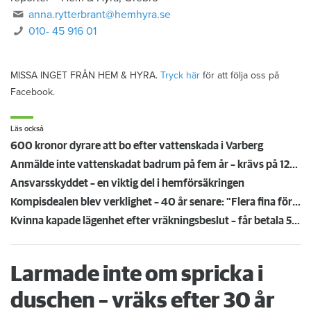
anna.rytterbrant@hemhyra.se
010- 45 916 01
MISSA INGET FRÅN HEM & HYRA.
Tryck här
för att följa oss på
Facebook.
Läs också
600 kronor dyrare att bo efter vattenskada i Varberg
Anmälde inte vattenskadat badrum på fem år – krävs på 125 000 kronor
Ansvarsskyddet – en viktig del i hemförsäkringen
Kompisdealen blev verklighet – 40 år senare: "Flera fina fördelar med att dela bostad"
Kvinna kapade lägenhet efter vräkningsbeslut – får betala 50 000
Larmade inte om spricka i
duschen – vräks efter 30 år