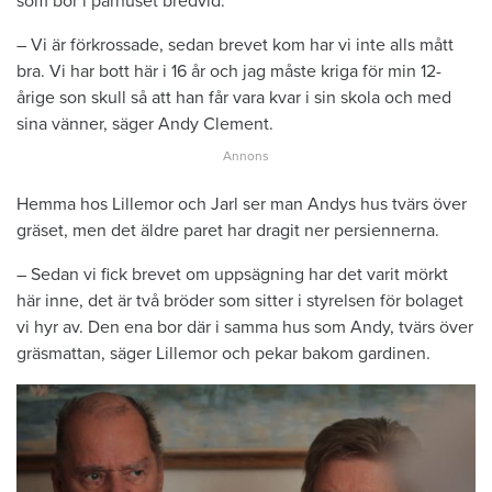
som bor i parhuset bredvid.
– Vi är förkrossade, sedan brevet kom har vi inte alls mått
bra. Vi har bott här i 16 år och jag måste kriga för min 12-
årige son skull så att han får vara kvar i sin skola och med
sina vänner, säger Andy Clement.
Hemma hos Lillemor och Jarl ser man Andys hus tvärs över
gräset, men det äldre paret har dragit ner persiennerna.
– Sedan vi fick brevet om uppsägning har det varit mörkt
här inne, det är två bröder som sitter i styrelsen för bolaget
vi hyr av. Den ena bor där i samma hus som Andy, tvärs över
gräsmattan, säger Lillemor och pekar bakom gardinen.