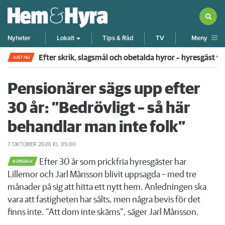
Meny
Nyheter
Lokalt
Tips & Råd
TV
Efter skrik, slagsmål och obetalda hyror – hyresgäst v
JUST NU
Pensionärer sägs upp efter
30 år: ”Bedrövligt – så här
behandlar man inte folk”
7 OKTOBER 2020
KL 05:00
Efter 30 år som prickfria hyresgäster har
KUNGÄLV
Lillemor och Jarl Månsson blivit uppsagda – med tre
månader på sig att hitta ett nytt hem. Anledningen ska
vara att fastigheten har sålts, men några bevis för det
finns inte. “Att dom inte skäms”, säger Jarl Månsson.