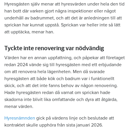
Hyresgästen själv menar att hyresvärden under hela den tid
han bott där varken gjort några inspektioner eller något
underhåll av badrummet, och att det är anledningen till att
sprickan har kunnat uppstå. Sprickan var heller inte så lätt
att upptäcka, menar han.
Tyckte inte renovering var nödvändig
Värden har en annan uppfattning, och påpekar att företaget
redan 2024 vände sig till hyresgästen med ett erbjudande
om att renovera hela lägenheten. Men då svarade
hyresgästen att både kök och badrum var i funktionellt
skick, och att det inte fanns behov av någon renovering.
Hade hyresgästen redan då varnat om sprickan hade
skadorna inte blivit lika omfattande och dyra att åtgärda,
menar värden.
Hyresnämnden
gick på värdens linje och beslutade att
kontraktet skulle upphöra från sista januari 2026.