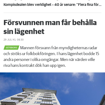
Kompisdealen blev verklighet – 40 år senare: "Flera fina fördelar med att dela bostad"
Försvunnen man får behålla
sin lägenhet
29 JULI
KL 08:30
Mannen försvann från myndigheternas radar
GÖTEBORG
och ströks ur folkbokföringen. I hans lägenhet bodde 15
andra personer i olika omgångar. Men när värden ville
riva hans kontrakt dök han upp igen.