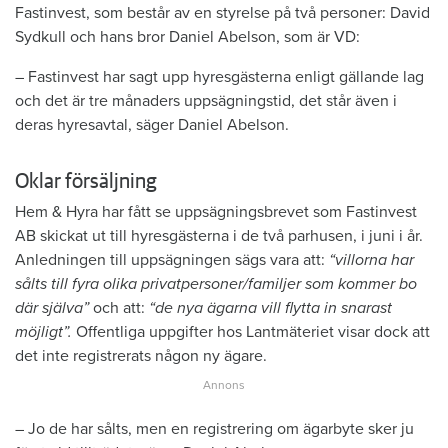
Fastinvest, som består av en styrelse på två personer: David
Sydkull och hans bror Daniel Abelson, som är VD:
– Fastinvest har sagt upp hyresgästerna enligt gällande lag
och det är tre månaders uppsägningstid, det står även i
deras hyresavtal, säger Daniel Abelson.
Oklar försäljning
Hem & Hyra har fått se uppsägningsbrevet som Fastinvest
AB skickat ut till hyresgästerna i de två parhusen, i juni i år.
Anledningen till uppsägningen sägs vara att:
“villorna har
sålts till fyra olika privatpersoner/familjer som kommer bo
där själva”
och att:
“de nya ägarna vill flytta in snarast
möjligt”.
Offentliga uppgifter hos Lantmäteriet visar dock att
det inte registrerats någon ny ägare.
– Jo de har sålts, men en registrering om ägarbyte sker ju