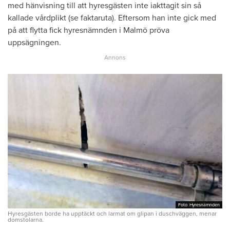
med hänvisning till att hyresgästen inte iakttagit sin så
kallade vårdplikt (se faktaruta). Eftersom han inte gick med
på att flytta fick hyresnämnden i Malmö pröva
uppsägningen.
Foto: Hyresnämnden
Foto: Hyresnämnden
Hyresgästen borde ha upptäckt och larmat om glipan i duschväggen, menar
domstolarna.