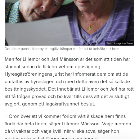
Foto: Josephine Freje
Det äldre paret i Kareby, Kungälv, kämpar nu för att få behålla sitt hem.
Men för Lillemor och Jarl Månsson är det som att tiden har
stannat sedan de fick brevet om uppsägning.
Hyresgästföreningens jurist har informerat dem om att de
omfattas av hyreslagen och med detta även det så kallade
besittningsskyddet. Det
innebär att Lillemor och Jarl har rätt
att få frågan prövad och bo kvar tills dess att det är slutligt
avgjort, genom ett lagakraftvunnet beslut.
– Oron över att vi kommer förlora vårt älskade hem finns
ändå där hela tiden, säger Lillemor Månsson. Varje morgon
då vi vaknar och varje kväll när vi ska sova, säger hon
medan maken Jarl lägger armen om henne: