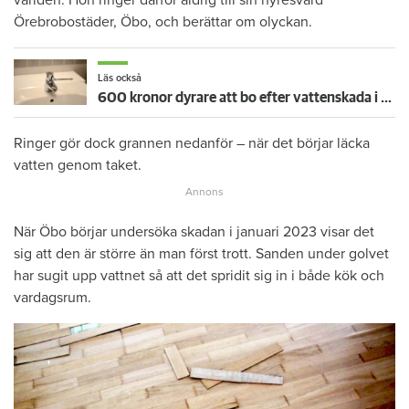
världen. Hon ringer därför aldrig till sin hyresvärd
Örebrobostäder, Öbo, och berättar om olyckan.
Läs också
600 kronor dyrare att bo efter vattenskada i Varberg
Ringer gör dock grannen nedanför – när det börjar läcka
vatten genom taket.
När Öbo börjar undersöka skadan i januari 2023 visar det
sig att den är större än man först trott. Sanden under golvet
har sugit upp vattnet så att det spridit sig in i både kök och
vardagsrum.