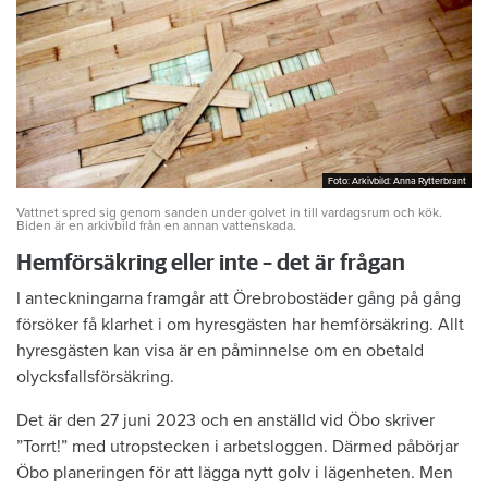
Foto: Arkivbild: Anna Rytterbrant
Foto: Arkivbild: Anna Rytterbrant
Vattnet spred sig genom sanden under golvet in till vardagsrum och kök.
Biden är en arkivbild från en annan vattenskada.
Hemförsäkring eller inte – det är frågan
I anteckningarna framgår att Örebrobostäder gång på gång
försöker få klarhet i om hyresgästen har hemförsäkring. Allt
hyresgästen kan visa är en påminnelse om en obetald
olycksfallsförsäkring.
Det är den 27 juni 2023 och en anställd vid Öbo skriver
”Torrt!” med utropstecken i arbetsloggen. Därmed påbörjar
Öbo planeringen för att lägga nytt golv i lägenheten. Men