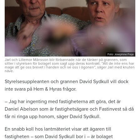
Foto: Josephine Freje
Jarl och Lillemor Månsson blir förbannade när de tänker på grannen, som
sitter i styrelsen för bolaget som sagt upp deras kontrakt. ”Att de inte ens har
mage att ge oss brevet i handen och se oss i ögonen”, säger Jarl med knuten
näve.
Styrelsesuppleanten och grannen David Sydkull vill dock
inte svara på Hem & Hyras frågor.
– Jag har ingenting med fastigheterna att göra, det är
Daniel Abelson som är fastighetsägare och Fastinvest så då
får ni ringa upp honom, säger David Sydkull.
En snabb koll hos lantmäteriet visar att ägaren till
fastigheten – som David Sydkull bor i – är bolaget