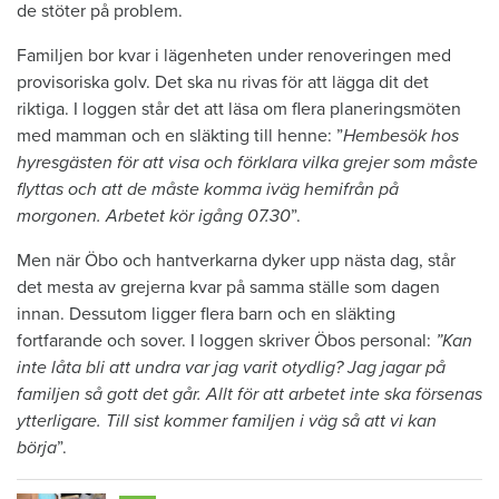
de stöter på problem.
Familjen bor kvar i lägenheten under renoveringen med
provisoriska golv. Det ska nu rivas för att lägga dit det
riktiga. I loggen står det att läsa om flera planeringsmöten
med mamman och en släkting till henne: ”
Hembesök hos
hyresgästen för att visa och förklara vilka grejer som måste
flyttas och att de måste komma iväg hemifrån på
morgonen. Arbetet kör igång 07.30
”.
Men när Öbo och hantverkarna dyker upp nästa dag, står
det mesta av grejerna kvar på samma ställe som dagen
innan. Dessutom ligger flera barn och en släkting
fortfarande och sover. I loggen skriver Öbos personal:
”Kan
inte låta bli att undra var jag varit otydlig? Jag jagar på
familjen så gott det går. Allt för att arbetet inte ska försenas
ytterligare. Till sist kommer familjen i väg så att vi kan
börja
”.