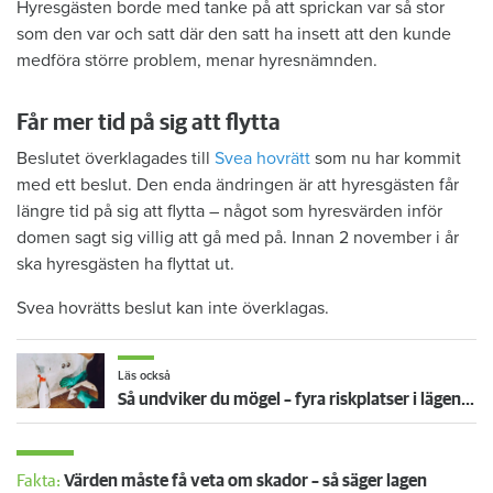
Hyresgästen borde med tanke på att sprickan var så stor
som den var och satt där den satt ha insett att den kunde
medföra större problem, menar hyresnämnden.
Får mer tid på sig att flytta
Beslutet överklagades till
Svea hovrätt
som nu har kommit
med ett beslut. Den enda ändringen är att hyresgästen får
längre tid på sig att flytta – något som hyresvärden inför
domen sagt sig villig att gå med på. Innan 2 november i år
ska hyresgästen ha flyttat ut.
Svea hovrätts beslut kan inte överklagas.
Läs också
Så undviker du mögel – fyra riskplatser i lägenheten: ”Måste städa bort”
Fakta:
Värden måste få veta om skador – så säger lagen