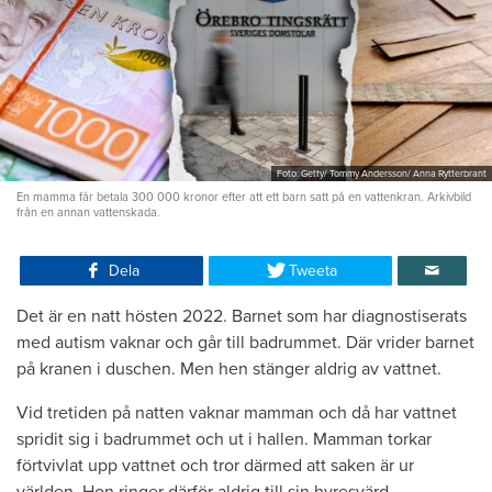
Foto: Getty/ Tommy Andersson/ Anna Rytterbrant
En mamma får betala 300 000 kronor efter att ett barn satt på en vattenkran. Arkivbild
från en annan vattenskada.
Dela
Tweeta
Det är en natt hösten 2022. Barnet som har diagnostiserats
med autism vaknar och går till badrummet. Där vrider barnet
på kranen i duschen. Men hen stänger aldrig av vattnet.
Vid tretiden på natten vaknar mamman och då har vattnet
spridit sig i badrummet och ut i hallen. Mamman torkar
förtvivlat upp vattnet och tror därmed att saken är ur