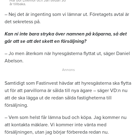
Här bor Lillemor och Jarl sedan 30
år tillbaka.
– Nej det är ingenting som vi lämnar ut. Företagets avtal är
det sekretess på.
Kan ni inte bara stryka över namnen på köparna, så det
går att se att det skett en försäljning?
– Jo men återkom när hyresgästerna flyttat ut, säger Daniel
Abelson.
Samtidigt som Fastinvest hävdar att hyresgästerna ska flytta
ut för att parvillorna är sålda till nya ägare – säger VD:n nu
att de ska lägga ut de redan sålda fastigheterna till
försäljning.
– Vem som helst får lämna bud och köpa. Jag kommer nu
att kontakta mäklare. Vi kommer inte vänta med
försäljningen, utan jag börjar förbereda redan nu.