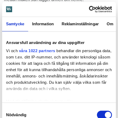
– Så här behandlar man inte folk. Vi flyttar inte på oss, det
kan dom glömma, säger Jarl Månsson.
Samtycke
Information
Reklaminställningar
Om
Ansvarsfull användning av dina uppgifter
Vi och
våra 1022 partners
behandlar din personliga data,
Josephine Freje
som t.ex. ditt IP-nummer, och använder teknologi såsom
Reporter
–
Västra Götaland och Halland
cookies för att lagra och få tillgång till information på din
josephine.freje@hemhyra.se
enhet för att kunna tillhandahålla personliga annonser och
innehåll, annons- och innehållsmätning, åskådarinsikter
och produktutveckling. Du kan själv välja vilka som får
MISSA INGET FRÅN HEM & HYRA.
Tryck här
för att följa oss på
använda din data och i vilka syften.
Facebook.
Med din tillåtelse skulle vi även vilja:
Läs också
Samla in information om din geografiska plats
Samtyckesval
Kvinna kapade lägenhet efter vräkningsbeslut – får betala 50 000
Nödvändig
som kan ha en noggrannhet på upp till flera meter