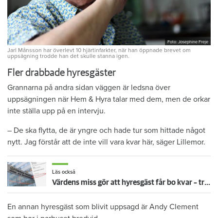
Foto: Josephine Freje
Jarl Månsson har överlevt 10 hjärtinfarkter, när han öppnade brevet om
uppsägning trodde han det skulle stanna igen.
Fler drabbade hyresgäster
Grannarna på andra sidan väggen är ledsna över
uppsägningen när Hem & Hyra talar med dem, men de orkar
inte ställa upp på en intervju.
– De ska flytta, de är yngre och hade tur som hittade något
nytt. Jag förstår att de inte vill vara kvar här, säger Lillemor.
Läs också
Värdens miss gör att hyresgäst får bo kvar – trots 13 sena hyror
En annan hyresgäst som blivit uppsagd är Andy Clement