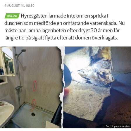
4 AUGUSTI
KL 08:30
Hyresgästen larmade inte om en spricka i
BÅSTAD
duschen som medförde en omfattande vattenskada. Nu
måste han lämna lägenheten efter drygt 30 år men får
längre tid på sig att flytta efter att domen överklagats.
Foto: Hyresnämnden