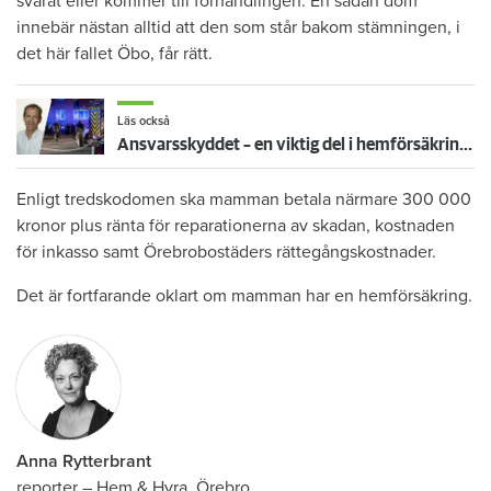
svarat eller kommer till förhandlingen. En sådan dom
innebär nästan alltid att den som står bakom stämningen, i
det här fallet Öbo, får rätt.
Läs också
Ansvarsskyddet – en viktig del i hemförsäkringen
Enligt tredskodomen ska mamman betala närmare 300 000
kronor plus ränta för reparationerna av skadan, kostnaden
för inkasso samt Örebrobostäders rättegångskostnader.
Det är fortfarande oklart om mamman har en hemförsäkring.
Anna Rytterbrant
reporter
–
Hem & Hyra, Örebro