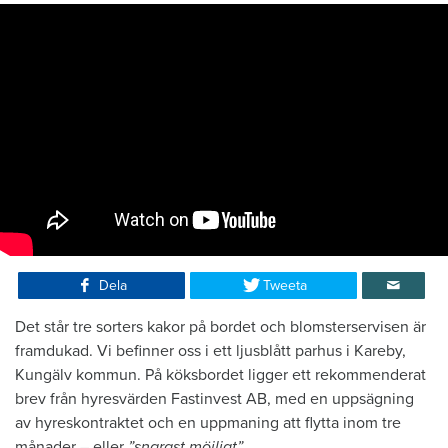
Dela
Tweeta
Det står tre sorters kakor på bordet och blomsterservisen är
framdukad. Vi befinner oss i ett ljusblått parhus i Kareby,
Kungälv kommun. På köksbordet ligger ett rekommenderat
brev från hyresvärden Fastinvest AB, med en uppsägning
av hyreskontraktet och en uppmaning att flytta inom tre
månader – eller
”snarast möjligt”.