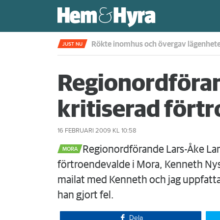
Rökte inomhus och övergav lägenhet
JUST NU
Regionordförand
kritiserad fört
16 FEBRUARI 2009
KL 10:58
​Regionordförande Lars-Åke Lar
MORA
förtroendevalde i Mora, Kenneth Nys
mailat med Kenneth och jag uppfatta
han gjort fel.
Dela