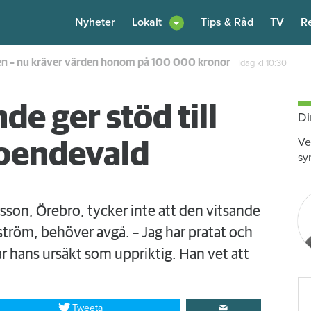
Nyheter
Lokalt
Tips & Råd
TV
R
en – nu kräver värden honom på 100 000 kronor
Idag kl 10:30
e ger stöd till
Di
Ve
roendevald
sy
sson, Örebro, tycker inte att den vitsande
tröm, behöver avgå. – Jag har pratat och
r hans ursäkt som uppriktig. Han vet att
Tweeta