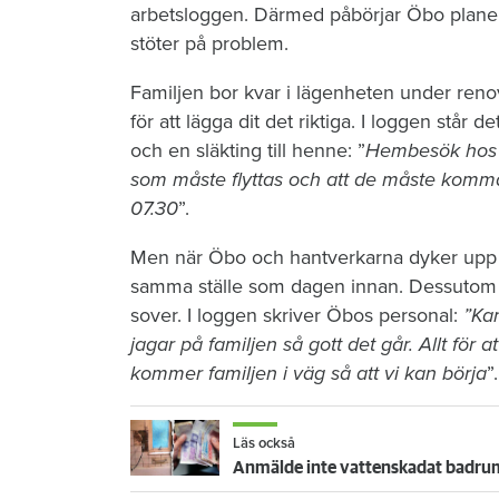
arbetsloggen. Därmed påbörjar Öbo planeri
stöter på problem.
Familjen bor kvar i lägenheten under reno
för att lägga dit det riktiga. I loggen stå
och en släkting till henne: ”
Hembesök hos hy
som måste flyttas och att de måste komm
07.30
”.
Men när Öbo och hantverkarna dyker upp n
samma ställe som dagen innan. Dessutom li
sover. I loggen skriver Öbos personal:
”Kan
jagar på familjen så gott det går. Allt för at
kommer familjen i väg så att vi kan börja
”.
Läs också
Anmälde inte vattenskadat badrum