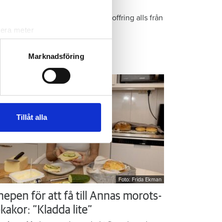
r Kristins bästa tips
epen är enkla: ”Det är ingen uppoffring alls från
n sida”, säger Kristin Rydberg.
lera meter
ryck)
ljsektionen
. Du kan ändra
Marknadsföring
ps & Råd
andahålla funktioner för
n information från din enhet
 tur kombinera informationen
Tillåt alla
deras tjänster.
Foto: Frida Ekman
nepen för att få till Annas morots-
kakor: ”Kladda lite”