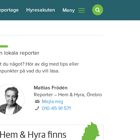
eportage
Hyresakuten
Meny
n lokala reporter
t du något? Hör av dig med tips eller
npunkter på vad du vill läsa.
Mattias Frödén
Reporter
–
Hem & Hyra, Örebro
Mejla mig
010-45 91 571
Hem & Hyra finns