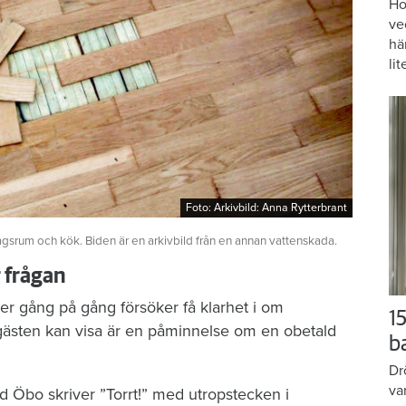
Ho
ve
hä
lit
Foto: Arkivbild: Anna Rytterbrant
Foto: Arkivbild: Anna Rytterbrant
agsrum och kök. Biden är en arkivbild från en annan vattenskada.
r frågan
er gång på gång försöker få klarhet i om
15
gästen kan visa är en påminnelse om en obetald
b
Dr
va
d Öbo skriver ”Torrt!” med utropstecken i