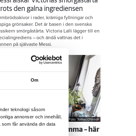
essi älskar Victorias smörgåstårta
 trots den galna ingrediensen
rmbrödsskivor i rader, krämiga fyllningar och
ispiga grönsaker. Det är basen i den svenska
assikern smörgåstårta. Victoria Lalli lägger till en
ecialingrediens – och ändå vattnas det i
nnen på självaste Messi.
Om
änder teknologi såsom
rsonliga annonser och innehåll,
Foto: Tomas Ohlsson
a som får använda din data
å sparar du vatten hemma – här