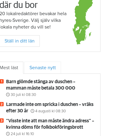
där du bor
20 lokalredaktörer bevakar hela
hyres-Sverige. Välj själv vilka
lokala nyheter du vill se!
Ställ in ditt län
Mest läst
Senaste nytt
Barn glömde stänga av duschen –
mamman måste betala 300 000
30 juli
kl 08:30
Larmade inte om spricka i duschen – vräks
efter 30 år
4 augusti
kl 08:30
”Visste inte att man måste ändra adress” –
kvinna döms för folkbokföringsbrott
24 juli
kl 16:10