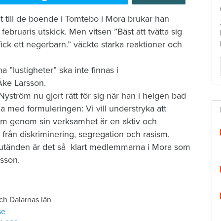
t till de boende i Tomtebo i Mora brukar han
i februaris utskick. Men vitsen ”Bäst att tvätta sig
ick ett negerbarn.” väckte starka reaktioner och
na ”lustigheter” ska inte finnas i
Åke Larsson.
yström nu gjort rätt för sig när han i helgen bad
rna med formuleringen: Vi vill understryka att
om genom sin verksamhet är en aktiv och
tt från diskriminering, segregation och rasism.
 slutänden är det så klart medlemmarna i Mora som
rsson.
ch Dalarnas län
se