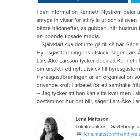
​I den information Kenneth Nyström delar u
smyga in vitsar för att fylla ut och så även 
bättre hädanefter, sa gubben, när hustrun f
en boende tipsade media.
– Självklart ska det inte gå till så här. Såda
Hyresgästföreningens utskick, säger Lars-
Lars-Åke Larsson tycker dock att Kenneth N
om ursäkt i ett nytt utskick till hyresgäste
Hyresgästföreningen är en organisation s
drivande kraft i arbetet för ett samhälle fri
– Jag tycker att han kan sitta kvar men i
bestämmer hur det blir, säger Lars-Åke La
Lena Mattsson
Lokalredaktör
–
Gävleborgs o
lena.mattsson@hemhyra.