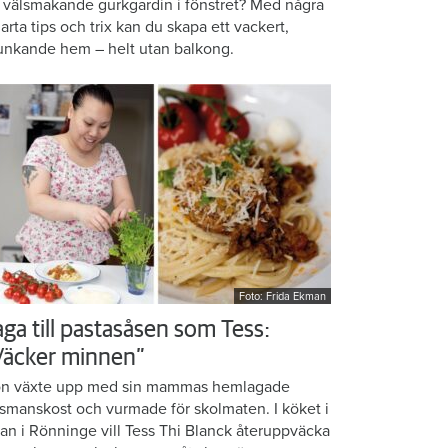
 välsmakande gurkgardin i fönstret? Med några
arta tips och trix kan du skapa ett vackert,
unkande hem – helt utan balkong.
Foto: Frida Ekman
aga till pastasåsen som Tess:
Väcker minnen”
n växte upp med sin mammas hemlagade
smanskost och vurmade för skolmaten. I köket i
ean i Rönninge vill Tess Thi Blanck återuppväcka