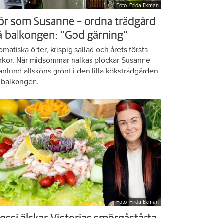
Foto: Frida Ekman
ör som Susanne – ordna trädgård
å balkongen: ”God gärning”
omatiska örter, krispig sallad och årets första
rkor. När midsommar nalkas plockar Susanne
anlund allsköns grönt i den lilla köksträdgården
 balkongen.
Foto: Frida Ekman