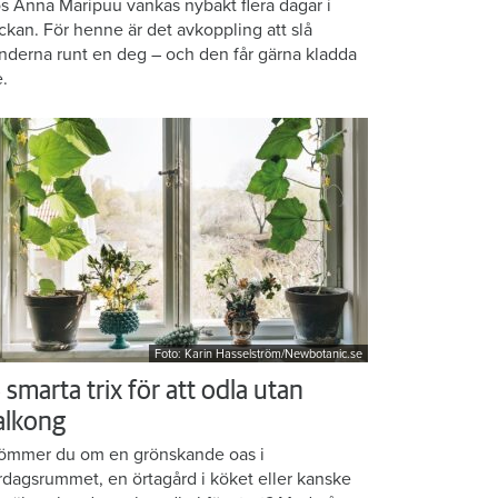
s Anna Maripuu vankas nybakt flera dagar i
ckan. För henne är det avkoppling att slå
nderna runt en deg – och den får gärna kladda
e.
Foto: Karin Hasselström/Newbotanic.se
 smarta trix för att odla utan
alkong
ömmer du om en grönskande oas i
rdagsrummet, en örtagård i köket eller kanske