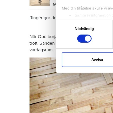
600 kronor dyrare att bo efter vat
Med din tillåtelse skulle vi äve
Samla in information 
Ringer gör dock grannen nedanför – när de
Identifiera din enhet 
Samtyckesval
Ta reda på mer om hur dina pe
Nödvändig
eller dra tillbaka ditt samtyc
När Öbo börjar undersöka skadan i januari 
trott. Sanden under golvet har sugit upp vat
Vi använder enhetsidentifierar
vardagsrum.
sociala medier och analysera 
till de sociala medier och a
Avvisa
med annan information som du 