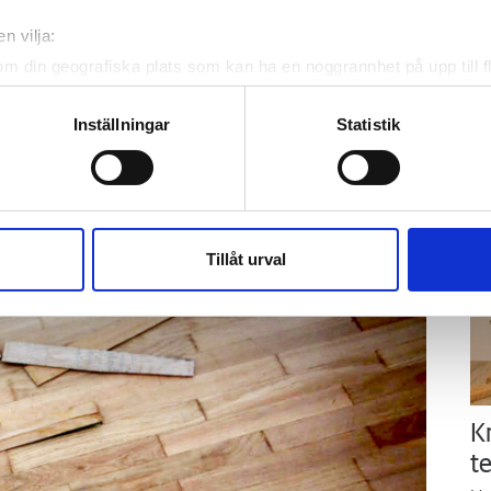
ä
tenskada i Varberg
n vilja:
Kn
mi
om din geografiska plats som kan ha en noggrannhet på upp till f
t börjar läcka vatten genom taket.
genom att aktivt skanna den för specifika kännetecken (fingeravt
rsonliga uppgifter behandlas och ställ in dina preferenser i
deta
Inställningar
Statistik
Ti
ke när som helst från cookie-förklaringen.
2023 visar det sig att den är större än man först
tnet så att det spridit sig in i både kök och
e för att anpassa innehållet och annonserna till användarna, tillh
vår trafik. Vi vidarebefordrar även sådana identifierare och anna
nnons- och analysföretag som vi samarbetar med. Dessa kan i sin
Tillåt urval
har tillhandahållit eller som de har samlat in när du har använt 
K
te