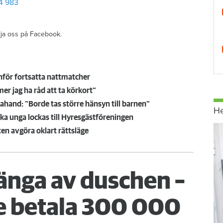
4 983
ölja oss på Facebook.
nför fortsatta nattmatcher
r jag ha råd att ta körkort”
hand: ”Borde tas större hänsyn till barnen”
H
a unga lockas till Hyresgästföreningen
ten avgöra oklart rättsläge
änga av duschen –
 betala 300 000