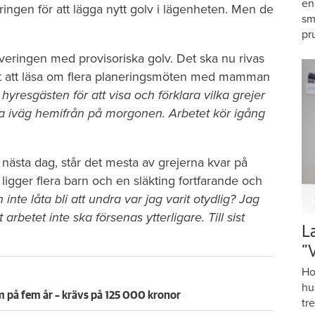
en
ngen för att lägga nytt golv i lägenheten. Men de
sm
pr
veringen med provisoriska golv. Det ska nu rivas
r det att läsa om flera planeringsmöten med mamman
resgästen för att visa och förklara vilka grejer
a iväg hemifrån på morgonen. Arbetet kör igång
ästa dag, står det mesta av grejerna kvar på
gger flera barn och en släkting fortfarande och
 inte låta bli att undra var jag varit otydlig? Jag
t arbetet inte ska försenas ytterligare. Till sist
L
”
Ho
hu
 på fem år – krävs på 125 000 kronor
tr