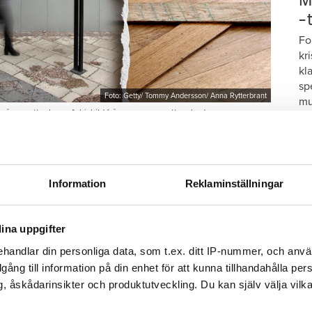
M
–
Fo
kr
kl
sp
Foto: Getty/ Tommy Andersson/ Anna Rytterbrant
mu
 på en vattenkran. Arkivbild från en annan vattenskada.
Tweeta
r diagnostiserats med autism vaknar och går till
Information
Reklaminställningar
duschen. Men hen stänger aldrig av vattnet.
då har vattnet spridit sig i badrummet och ut i
ina uppgifter
et och tror därmed att saken är ur världen. Hon
handlar din personliga data, som t.ex. ditt IP-nummer, och anv
brobostäder, Öbo, och berättar om olyckan.
illgång till information på din enhet för att kunna tillhandahålla pe
, åskådarinsikter och produktutveckling. Du kan själv välja vilk
S