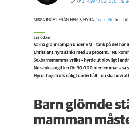
010- 459 13 52
,
070- 28 8
MISSA INGET FRÅN HEM & HYRA.
Tryck här
för att f
Läs också
Värna grannsämjan under VM – tänk på det här i
Christians hyra sänks med 38 procent: ”Nu komme
Sexbarnsmamma vräks – hyrde ut olovligt i andra
Nu sänks avgiften för 30 000 medlemmar – så sk
Hyror höjs trots dåligt underhåll – nu ska hovrät
Barn glömde st
mamman måste