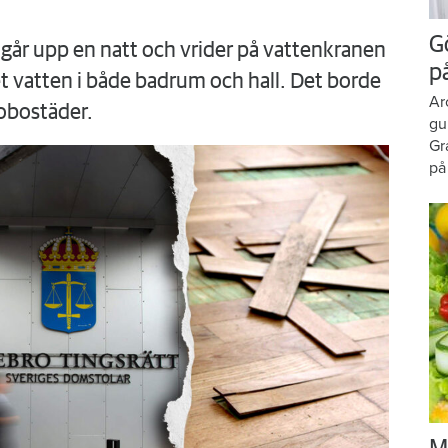
G
går upp en natt och vrider på vattenkranen
p
 vatten i både badrum och hall. Det borde
Ar
obostäder.
gu
Gr
på