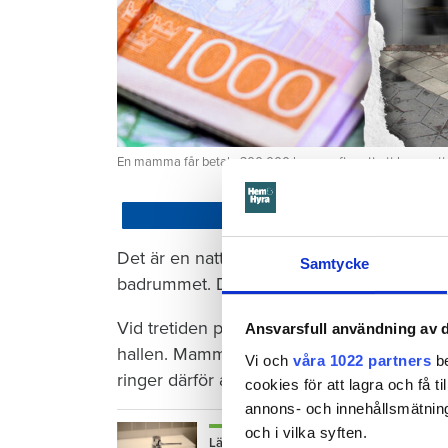
En mamma får betala 300 000 kronor efter att ett barn satt
Dela
Det är en natt hösten 2022. Barnet som ha
Samtycke
badrummet. Där vrider barnet på kranen i 
Vid tretiden på natten vaknar mamman och 
Ansvarsfull användning av d
hallen. Mamman torkar förtvivlat upp vattn
Vi och
våra 1022 partners
be
ringer därför aldrig till sin hyresvärd Öre
cookies för att lagra och få t
annons- och innehållsmätning
och i vilka syften.
Läs också