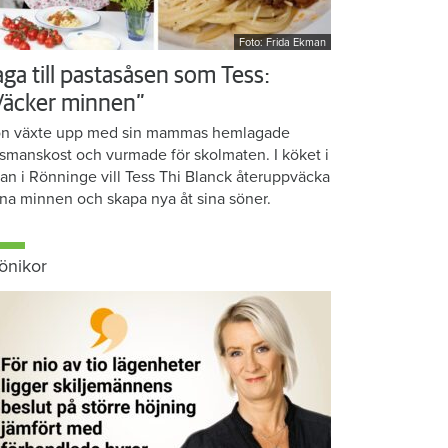
Foto: Frida Ekman
aga till pastasåsen som Tess:
Väcker minnen”
n växte upp med sin mammas hemlagade
smanskost och vurmade för skolmaten. I köket i
ean i Rönninge vill Tess Thi Blanck återuppväcka
na minnen och skapa nya åt sina söner.
önikor