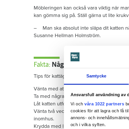
Möbleringen kan också vara viktig när man fl
kan gömma sig på. Ställ gärna ut lite kru
– Man ska absolut inte släpa dit katten när
Susanne Hellman Holmström.
Fakta:
Några bra tips
Tips för kattägare inför flytten:
Samtycke
Vänta med att flytta katten tills det nya h
Ansvarsfull användning av d
Ta med några gamla saker som trygghet o
Låt katten utforska bostaden i egen takt 
Vi och
våra 1022 partners
be
Vänta två veckor innan katten får gå ut så
cookies för att lagra och få t
annons- och innehållsmätning
inomhus.
och i vilka syften.
Krydda med lite extra kel, godis och omta