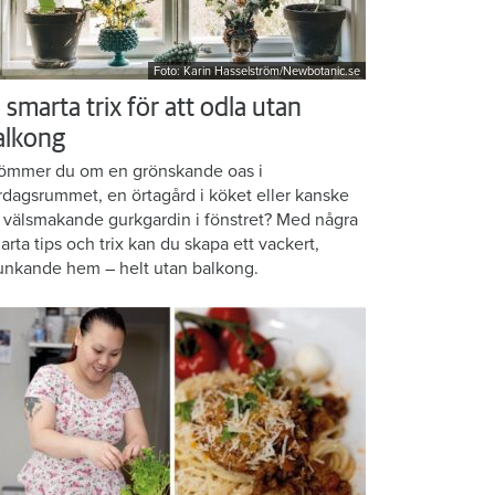
Foto: Karin Hasselström/Newbotanic.se
 smarta trix för att odla utan
alkong
ömmer du om en grönskande oas i
rdagsrummet, en örtagård i köket eller kanske
 välsmakande gurkgardin i fönstret? Med några
arta tips och trix kan du skapa ett vackert,
unkande hem – helt utan balkong.