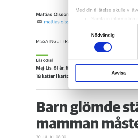
Med din tillåtelse skulle vi äve
Mattias Olsson
Samla in information 
mattias.olsson@hemhyra.se
Identifiera din enhet 
Samtyckesval
Ta reda på mer om hur dina pe
Nödvändig
MISSA INGET FRÅN HEM & HYRA.
Tryck här
för att f
eller dra tillbaka ditt samtyc
Vi använder enhetsidentifierar
Läs också
sociala medier och analysera 
Maj-Lis, 81 år, fick bara halva bohaget flyttat –
till de sociala medier och a
Avvisa
18 katter i kartonger i en trappuppgång – så ha
med annan information som du 
Barn glömde st
mamman måste
30 JULI
KL 08:30