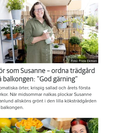
Foto: Frida Ekman
ör som Susanne – ordna trädgård
å balkongen: ”God gärning”
omatiska örter, krispig sallad och årets första
rkor. När midsommar nalkas plockar Susanne
anlund allsköns grönt i den lilla köksträdgården
 balkongen.