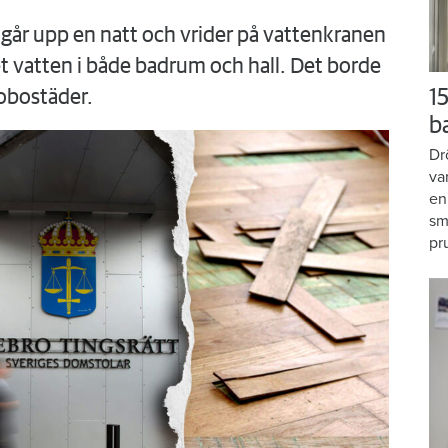
går upp en natt och vrider på vattenkranen
 vatten i både badrum och hall. Det borde
15
obostäder.
b
Dr
va
en
sm
pr