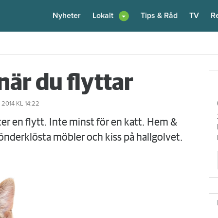
Nyheter
Lokalt
Tips & Råd
TV
R
enare: "Flera fina fördelar med att dela bostad"
Igår kl 12:00
när du flyttar
 2014
KL 14:22
ter en flytt. Inte minst för en katt. Hem &
sönderklösta möbler och kiss på hallgolvet.