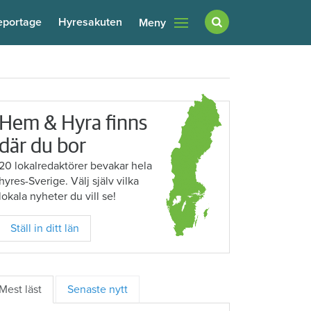
eportage
Hyresakuten
Meny
Hem & Hyra finns
där du bor
20 lokalredaktörer bevakar hela
hyres-Sverige. Välj själv vilka
lokala nyheter du vill se!
Ställ in ditt län
Mest läst
Senaste nytt