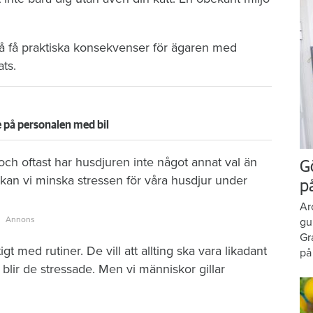
så få praktiska konsekvenser för ägaren med
ats.
e på personalen med bil
 och oftast har husdjuren inte något annat val än
G
kan vi minska stressen för våra husdjur under
p
Ar
gu
Gr
t med rutiner. De vill att allting ska vara likadant
på
blir de stressade. Men vi människor gillar