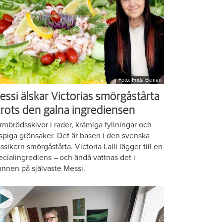
Foto: Frida Ekman
essi älskar Victorias smörgåstårta
 trots den galna ingrediensen
rmbrödsskivor i rader, krämiga fyllningar och
ispiga grönsaker. Det är basen i den svenska
assikern smörgåstårta. Victoria Lalli lägger till en
ecialingrediens – och ändå vattnas det i
nnen på självaste Messi.