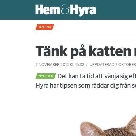
Kompisdealen blev verklighet – 40 år s
JUST NU
Tänk på katten 
7 NOVEMBER 2012
KL 15:32
UPPDATERAD
7 OKTOBER
Det kan ta tid att vänja sig ef
NYHETER
Hyra har tipsen som räddar dig från 