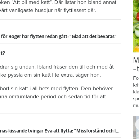
n ”Att bli med katt”. Där listar hon bland annat
vårt vanligaste husdjur när flyttlasset går.
ör Roger har flytten redan gått: "Glad att det bevaras"
t?
M
rar sig undan. Ibland fräser den till och med åt
–
e pyssla om sin katt lite extra, säger hon.
Fo
kr
bort sin katt i all hets med flytten. Den behöver
kl
a omtumlande period och sedan tid för att
sp
mu
Skador för minst 300 000 – katternas kissande tvingar Eva att flytta: ”Missförstånd och lögner”