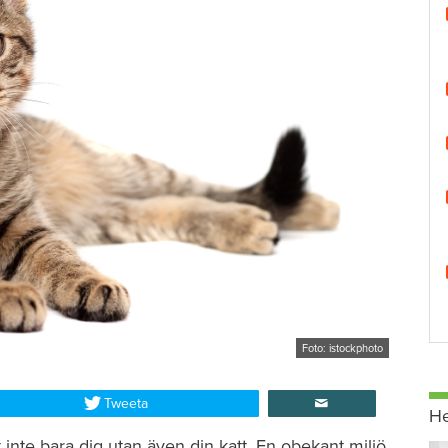
Foto: istockphoto
Tweeta
H
t inte bara dig utan även din katt. En obekant miljö