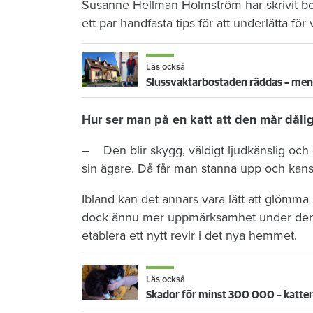
Susanne Hellman Holmström har skrivit boke
ett par handfasta tips för att underlätta för 
Läs också
Slussvaktarbostaden räddas – men f
Hur ser man på en katt att den mår dålig
– Den blir skygg, väldigt ljudkänslig och d
sin ägare. Då får man stanna upp och kansk
Ibland kan det annars vara lätt att glömma 
dock ännu mer uppmärksamhet under denn
etablera ett nytt revir i det nya hemmet.
Läs också