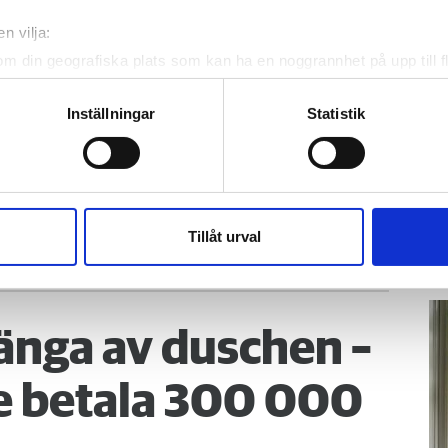
n vilja:
om din geografiska plats som kan ha en noggrannhet på upp till f
genom att aktivt skanna den för specifika kännetecken (fingeravt
rsonliga uppgifter behandlas och ställ in dina preferenser i
deta
Inställningar
Statistik
ölja oss på Facebook.
ke när som helst från cookie-förklaringen.
K
te
e för att anpassa innehållet och annonserna till användarna, tillh
Ho
vår trafik. Vi vidarebefordrar även sådana identifierare och anna
ve
 och tvingades betala 7 800 kronor extra
nnons- och analysföretag som vi samarbetar med. Dessa kan i sin
Tillåt urval
hä
mnade de här
har tillhandahållit eller som de har samlat in när du har använt 
lit
änga av duschen –
 betala 300 000