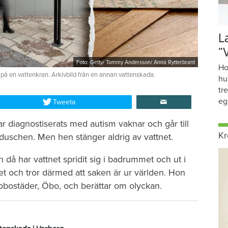
L
”
Foto: Getty/ Tommy Andersson/ Anna Rytterbrant
Ho
 på en vattenkran. Arkivbild från en annan vattenskada.
hu
tr
eg
Tweeta
r diagnostiserats med autism vaknar och går till
Kr
duschen. Men hen stänger aldrig av vattnet.
då har vattnet spridit sig i badrummet och ut i
et och tror därmed att saken är ur världen. Hon
brobostäder, Öbo, och berättar om olyckan.