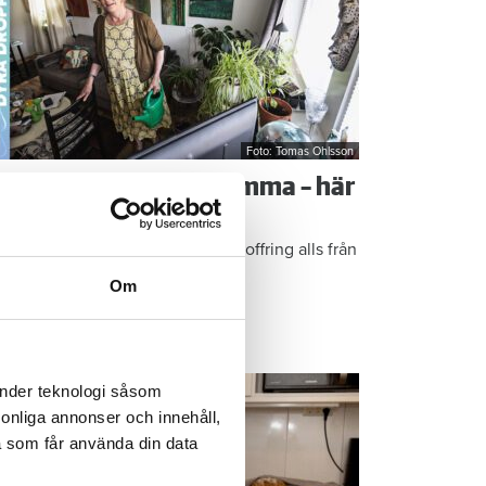
Foto: Tomas Ohlsson
å sparar du vatten hemma – här
r Kristins bästa tips
epen är enkla: ”Det är ingen uppoffring alls från
n sida”, säger Kristin Rydberg.
Om
ps & Råd
änder teknologi såsom
rsonliga annonser och innehåll,
a som får använda din data