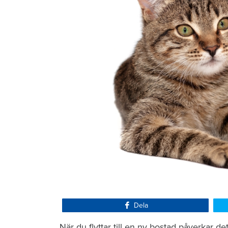
Dela
När du flyttar till en ny bostad påverkar de