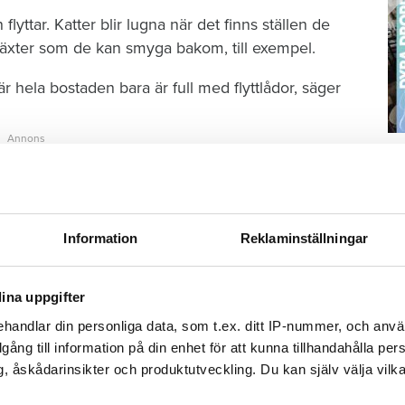
yttar. Katter blir lugna när det finns ställen de
kväxter som de kan smyga bakom, till exempel.
 hela bostaden bara är full med flyttlådor, säger
S
ä
Kn
mi
Information
Reklaminställningar
emmet är möblerat
Ti
ina uppgifter
ch spraya med syntetiska feromoner.
med transportburen som utgångspunkt.
handlar din personliga data, som t.ex. ditt IP-nummer, och anv
 den hinner avsätta sina ansiktsmarkeringar
illgång till information på din enhet för att kunna tillhandahålla pe
, åskådarinsikter och produktutveckling. Du kan själv välja vilk
nke!