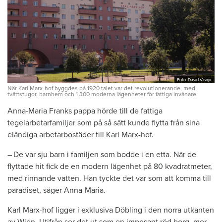
Foto: David Visnjic
Foto: David Visnjic
När Karl Marx-hof byggdes på 1920 talet var det revolutionerande, med
tvättstugor, barnhem och 1 300 moderna lägenheter för fattiga invånare.
Anna-Maria Franks pappa hörde till de fattiga
tegelarbetarfamiljer som på så sätt kunde flytta från sina
eländiga arbetarbostäder till Karl Marx-hof.
– De var sju barn i familjen som bodde i en etta. När de
flyttade hit fick de en modern lägenhet på 80 kvadratmeter,
med rinnande vatten. Han tyckte det var som att komma till
paradiset, säger Anna-Maria.
Karl Marx-hof ligger i exklusiva Döbling i den norra utkanten