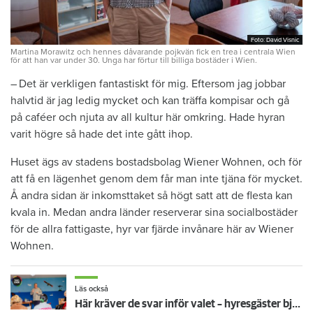
Foto: David Visnic
Foto: David Visnic
Martina Morawitz och hennes dåvarande pojkvän fick en trea i centrala Wien
för att han var under 30. Unga har förtur till billiga bostäder i Wien.
– Det är verkligen fantastiskt för mig. Eftersom jag jobbar
halvtid är jag ledig mycket och kan träffa kompisar och gå
på caféer och ­njuta av all kultur här omkring. Hade hyran
varit högre så hade det inte gått ihop.
Huset ägs av stadens bostadsbolag Wiener Wohnen, och för
att få en lägenhet genom dem får man inte tjäna för mycket.
Å andra sidan är inkomsttaket så högt satt att de flesta kan
kvala in. Medan andra länder reserverar sina socialbostäder
för de allra fattigaste, hyr var fjärde invånare här av Wiener
Wohnen.
Läs också
Här kräver de svar inför valet – hyresgäster bjuder hem politiker