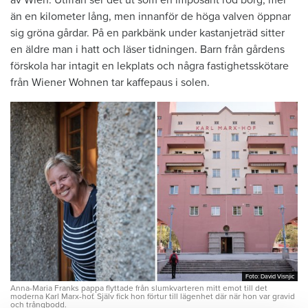
av Wien. Utifrån ser det ut som en imposant röd borg, mer
än en kilometer lång, men innanför de höga valven öppnar
sig gröna gårdar. På en parkbänk under kastanjeträd sitter
en äldre man i hatt och läser tidningen. Barn från gårdens
förskola har ­intagit en lekplats och några fastighetsskötare
från Wiener Wohnen tar kaffepaus i solen.
Foto: David Visnjic
Foto: David Visnjic
Anna-Maria Franks pappa flyttade från slumkvarteren mitt emot till det
moderna Karl Marx-hof. Själv fick hon förtur till lägenhet där när hon var gravid
och trångbodd.