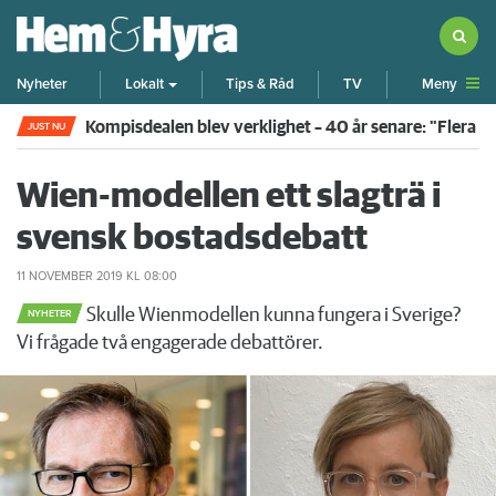
Meny
Nyheter
Lokalt
Tips & Råd
TV
Kompisdealen blev verklighet – 40 år senare: "Flera f
JUST NU
Wien-modellen ett slagträ i
svensk bostadsdebatt
11 NOVEMBER 2019
KL 08:00
Skulle Wienmodellen kunna fungera i Sverige?
NYHETER
Vi frågade två engagerade debattörer.