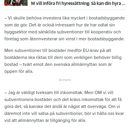
M vill införa fri hyressättning: Så kan din hyra påverkas i valet 2026
– Vi skulle behöva investera lika mycket i bostadsbyggande
som de gör. Det är också intressant hur de har odlat sin
byggsektor med särskilda subventioner till kooperativ och
företag som återinvesterar sin vinst i mer bostadsbyggande.
Men subventioner till bostäder medför EU-krav på att
bostäderna ska riktas till dem som verkligen behöver billig
bostad – tvärt emot den svenska allmännyttan som är
öppen för alla.
– Jag är väldigt tveksam till inkomsttak. Men OM vi vill
subventionera bostäder och det krävs inkomsttak för att få
göra det, så kanske det ändå är något att överväga. Om vi
däremot inte vill satsa på subventioner, bör vi hålla oss kvar
vid att allmännyttan är tillgänglig för alla.