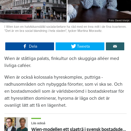
Foto: David Visnjic
I Wien kan en halvtidsanställd socialarbetare ha råd med en trea mitt i de fina kvarteren.
"Det är en bra social blandning i hela staden", tycker Martina Morawitz.
Dela
Tweeta
Wien är ståtliga palats, finkultur och skuggiga alléer med
livliga caféer.
Wien är också kolossala hyreskomplex, puttriga ­
radhusområden och nybyggda förorter, som vi ska se. Och
en bostadsmodell som är världsberömd i bostadskretsar för
att hyresrätten dominerar, hyrorna är låga och det är
ovanligt lätt att få en lägenhet.
Läs också
Wien-modellen ett slagträ i svensk bostadsdebatt