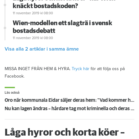
knäckt bostadskoden?
11 november 2019
kl 08:00
Wien-modellen ett slagträ i svensk
bostadsdebatt
11 november 2019
kl 08:00
Visa alla 2 artiklar i samma ämne
MISSA INGET FRÅN HEM & HYRA.
Tryck här
för att följa oss på
Facebook.
Läs också
Oro när kommunala Eidar säljer deras hem: "Vad kommer hända med hyran?"
Nu kan lagen ändras – hårdare tag mot kriminella och deras föräldrar
Låga hyror och korta köer –