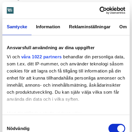
Anna-Maria är en av dem. Hon växte själv upp i Karl Marx-
hof och berättar om en barndom med massor av
lekkamrater och stark ­gemenskap. Det var som en egen
Samtycke
Information
Reklaminställningar
Om
liten by, ­säger hon, men visst var den lite isolerad från
omgivningen.
Ansvarsfull användning av dina uppgifter
Det bekymrade henne inte då, men nu tycker hon det finns
tråkiga fördomar.
Vi och
våra 1022 partners
behandlar din personliga data,
som t.ex. ditt IP-nummer, och använder teknologi såsom
– Förut var det viss prestige att bo här. Nu ­tänker folk att det
cookies för att lagra och få tillgång till information på din
bara är fattiga i de ­kommunala husen. Många som bor här är
enhet för att kunna tillhandahålla personliga annonser och
välutbildade, men folk tror bara att det är de största
innehåll, annons- och innehållsmätning, åskådarinsikter
förlorarna.
och produktutveckling. Du kan själv välja vilka som får
använda din data och i vilka syften.
Själv hyr hon en lägenhet på 60 kvadrat­meter för 3 300
kronor i månaden och ser sig som en vinnare.
Med din tillåtelse skulle vi även vilja:
Samla in information om din geografiska plats
Samtyckesval
Nödvändig
som kan ha en noggrannhet på upp till flera meter