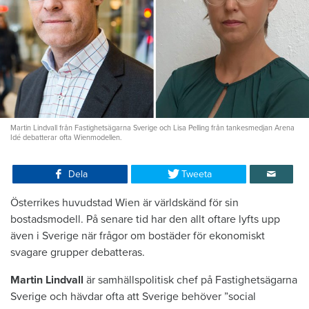
Martin Lindvall från Fastighetsägarna Sverige och Lisa Pelling från tankesmedjan Arena
Idé debatterar ofta Wienmodellen.
Dela
Tweeta
Österrikes huvudstad Wien är världskänd för sin
bostadsmodell. På senare tid har den allt oftare lyfts upp
även i Sverige när frågor om bostäder för ekonomiskt
svagare grupper debatteras.
Martin Lindvall
är samhällspolitisk chef på Fastighetsägarna
Sverige och hävdar ofta att Sverige behöver ”social