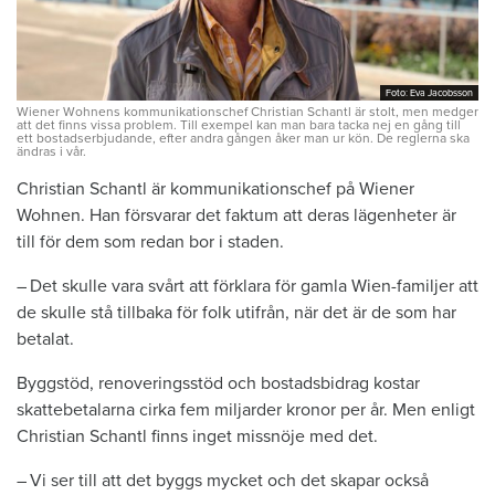
Foto: Eva Jacobsson
Foto: Eva Jacobsson
Wiener Wohnens kommunikationschef Christian Schantl är stolt, men medger
att det finns vissa problem. Till exempel kan man bara tacka nej en gång till
ett bostadserbjudande, efter andra gången åker man ur kön. De reglerna ska
ändras i vår.
Christian Schantl är kommunikationschef på Wiener
Wohnen. Han försvarar det faktum att deras lägenheter är
till för dem som redan bor i staden.
– Det skulle vara svårt att förklara för gamla Wien-familjer att
de skulle stå tillbaka för folk utifrån, när det är de som har
betalat.
Byggstöd, renoveringsstöd och bostadsbidrag ­kostar
skattebetalarna cirka fem miljarder kronor per år. Men enligt
Christian Schantl finns inget missnöje med det.
– Vi ser till att det byggs mycket och det skapar också