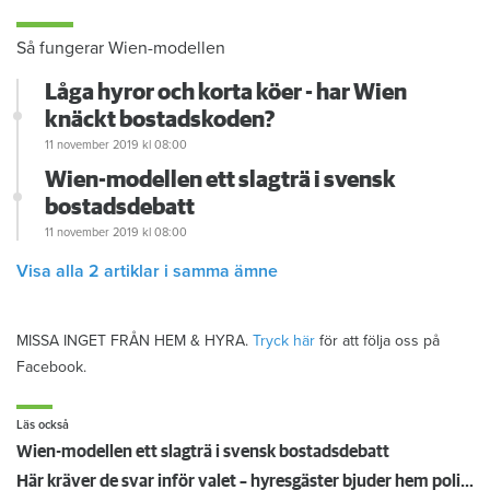
Så fungerar Wien-modellen
Låga hyror och korta köer - har Wien
knäckt bostadskoden?
11 november 2019
kl 08:00
Wien-modellen ett slagträ i svensk
bostadsdebatt
11 november 2019
kl 08:00
Visa alla 2 artiklar i samma ämne
MISSA INGET FRÅN HEM & HYRA.
Tryck här
för att följa oss på
Facebook.
Läs också
Wien-modellen ett slagträ i svensk bostadsdebatt
Här kräver de svar inför valet – hyresgäster bjuder hem politiker