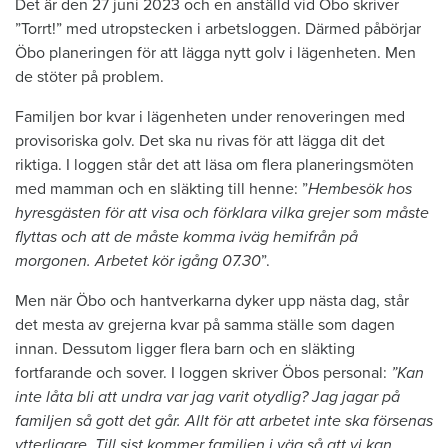
Det är den 27 juni 2023 och en anställd vid Öbo skriver
”Torrt!” med utropstecken i arbetsloggen. Därmed påbörjar
Öbo planeringen för att lägga nytt golv i lägenheten. Men
de stöter på problem.
Familjen bor kvar i lägenheten under renoveringen med
provisoriska golv. Det ska nu rivas för att lägga dit det
riktiga. I loggen står det att läsa om flera planeringsmöten
med mamman och en släkting till henne: ”
Hembesök hos
hyresgästen för att visa och förklara vilka grejer som måste
flyttas och att de måste komma iväg hemifrån på
morgonen. Arbetet kör igång 07.30
”.
Men när Öbo och hantverkarna dyker upp nästa dag, står
det mesta av grejerna kvar på samma ställe som dagen
innan. Dessutom ligger flera barn och en släkting
fortfarande och sover. I loggen skriver Öbos personal:
”Kan
inte låta bli att undra var jag varit otydlig? Jag jagar på
familjen så gott det går. Allt för att arbetet inte ska försenas
ytterligare. Till sist kommer familjen i väg så att vi kan