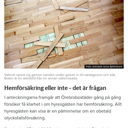
Foto: Arkivbild: Anna Rytterbrant
Foto: Arkivbild: Anna Rytterbrant
Vattnet spred sig genom sanden under golvet in till vardagsrum och kök.
Biden är en arkivbild från en annan vattenskada.
Hemförsäkring eller inte – det är frågan
I anteckningarna framgår att Örebrobostäder gång på gång
försöker få klarhet i om hyresgästen har hemförsäkring. Allt
hyresgästen kan visa är en påminnelse om en obetald
olycksfallsförsäkring.