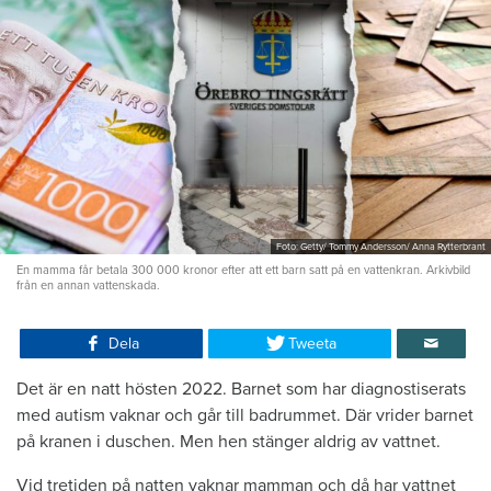
Foto: Getty/ Tommy Andersson/ Anna Rytterbrant
En mamma får betala 300 000 kronor efter att ett barn satt på en vattenkran. Arkivbild
från en annan vattenskada.
Dela
Tweeta
Det är en natt hösten 2022. Barnet som har diagnostiserats
med autism vaknar och går till badrummet. Där vrider barnet
på kranen i duschen. Men hen stänger aldrig av vattnet.
Vid tretiden på natten vaknar mamman och då har vattnet