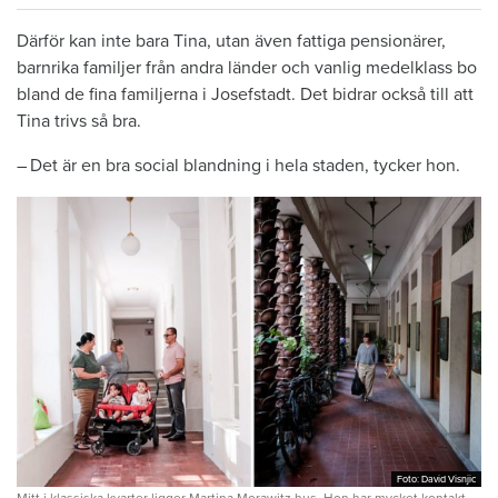
Därför kan inte bara Tina, utan även ­fattiga pensionärer,
barnrika familjer från andra ­länder och vanlig medelklass bo
bland de fina ­familjerna i Josefstadt. Det bidrar också till att
Tina trivs så bra.
– Det är en bra social blandning i hela ­staden, tycker hon.
Foto: David Visnjic
Foto: David Visnjic
Mitt i klassiska kvarter ligger Martina Morawitz hus. Hon har mycket kontakt