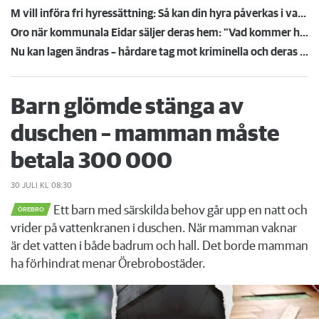
M vill införa fri hyressättning: Så kan din hyra påverkas i valet 2026
Oro när kommunala Eidar säljer deras hem: "Vad kommer hända med hyran?"
Nu kan lagen ändras – hårdare tag mot kriminella och deras föräldrar
Barn glömde stänga av
duschen – mamman måste
betala 300 000
30 JULI
KL 08:30
Ett barn med särskilda behov går upp en natt och
ÖREBRO
vrider på vattenkranen i duschen. När mamman vaknar
är det vatten i både badrum och hall. Det borde mamman
ha förhindrat menar Örebrobostäder.