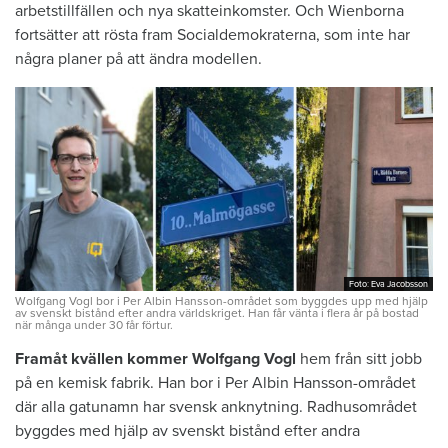
arbetstillfällen och nya skatteinkomster. Och Wienborna
fortsätter att rösta fram Socialdemokraterna, som inte har
några planer på att ändra modellen.
Foto: Eva Jacobsson
Foto: Eva Jacobsson
Wolfgang Vogl bor i Per Albin Hansson-området som byggdes upp med hjälp
av svenskt bistånd efter andra världskriget. Han får vänta i flera år på bostad
när många under 30 får förtur.
Framåt kvällen kommer Wolfgang Vogl
hem från sitt jobb
på en kemisk fabrik. Han bor i Per Albin Hansson-området
där alla gatunamn har svensk anknytning. Radhusområdet
byggdes med hjälp av svenskt bistånd efter andra