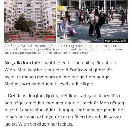
Foto: David Visnjic
Foto: David Visnjic
Am Schopfwerk är en betongförort med ung befolkning och en stor andel
födda utomlands. Segregation finns, men varken staden eller polisen känns
vid att något område är särskilt utsatt eller problemfyllt.
Nej, alla kan inte
snabbt få en bra och billig lägenhet i
Wien. Men kanske fungerar det ändå ovanligt bra för
ovanligt ­många även om de inte har gott om pengar.
Martina, socialarbetaren i Josef­stadt, säger:
– Det finns drogförsäljning, det finns ­fattiga och hemlösa
och ­några områden med mer oriental karaktär. Men när jag
reser till andra storstäder i Europa, ser hur segregerade de
är och hur svårt och dyrt det är att få en bostad, då tycker
jag att Wien verkligen har lyckats.