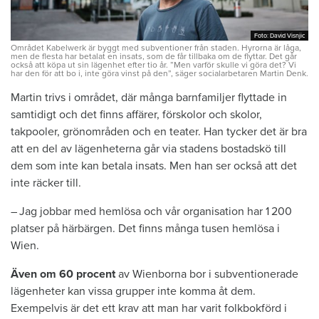
Foto: David Visnjic
Foto: David Visnjic
Området Kabelwerk är byggt med subventioner från staden. Hyrorna är låga,
men de flesta har betalat en insats, som de får tillbaka om de flyttar. Det går
också att köpa ut sin lägenhet efter tio år. ”Men varför skulle vi göra det? Vi
har den för att bo i, inte göra vinst på den”, säger socialarbetaren Martin Denk.
Martin trivs i området, där många barn­familjer flyttade in
samtidigt och det finns ­affärer, förskolor och skolor,
takpooler, grönområden och en teater. Han tycker det är bra
att en del av lägenheterna går via stadens bostadskö till
dem som inte kan betala insats. Men han ser också att det
inte räcker till.
– Jag jobbar med hemlösa och vår organisation har 1 200
platser på härbärgen. Det finns många tusen hemlösa i
Wien.
Även om 60 procent
av Wienborna bor i subventionerade
lägenheter kan vissa grupper inte komma åt dem.
Exempelvis är det ett krav att man har varit folkbokförd i