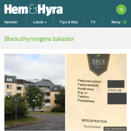
Meny
Nyheter
Lokalt
Tips & Råd
TV
Blockuthyrningens baksidor
Foto: Ida Karlsson