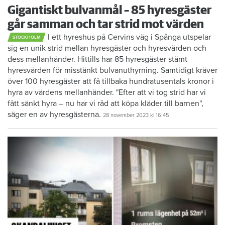
Gigantiskt bulvanmål – 85 hyresgäster
går samman och tar strid mot värden
I ett hyreshus på Cervins väg i Spånga utspelar
STOCKHOLM
sig en unik strid mellan hyresgäster och hyresvärden och
dess mellanhänder. Hittills har 85 hyresgäster stämt
hyresvärden för misstänkt bulvanuthyrning. Samtidigt kräver
över 100 hyresgäster att få tillbaka hundratusentals kronor i
hyra av värdens mellanhänder. "Efter att vi tog strid har vi
fått sänkt hyra – nu har vi råd att köpa kläder till barnen",
säger en av hyresgästerna.
28 november 2023
kl 16:45