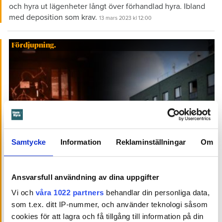
och hyra ut lägenheter långt över förhandlad hyra. Ibland
med deposition som krav.
13 mars 2023
kl 12:00
Fördjupning.
Samtycke
Information
Reklaminställningar
Om
Foto: Conny Pettersson
Ansvarsfull användning av dina uppgifter
Brianna hyrde lägenhet för sig och
katterna – fick bo på hotell med
Vi och
våra 1022 partners
behandlar din personliga data,
som t.ex. ditt IP-nummer, och använder teknologi såsom
kackerlackor
cookies för att lagra och få tillgång till information på din
Möglig tvättstuga, trasigt internet, kackerlackor,