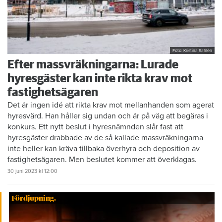
Foto: Kristina Sahlén
Efter massvräkningarna: Lurade
hyresgäster kan inte rikta krav mot
fastighetsägaren
Det är ingen idé att rikta krav mot mellanhanden som agerat
hyresvärd. Han håller sig undan och är på väg att begäras i
konkurs. Ett nytt beslut i hyresnämnden slår fast att
hyresgäster drabbade av de så kallade massvräkningarna
inte heller kan kräva tillbaka överhyra och deposition av
fastighetsägaren. Men beslutet kommer att överklagas.
30 juni 2023
kl 12:00
Fördjupning.