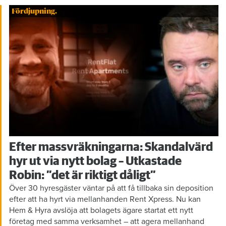
Fördjupning.
Efter massvräkningarna: Skandalvärd
hyr ut via nytt bolag – Utkastade
Robin: ”det är riktigt dåligt”
Över 30 hyresgäster väntar på att få tillbaka sin deposition
efter att ha hyrt via mellanhanden Rent Xpress. Nu kan
Hem & Hyra avslöja att bolagets ägare startat ett nytt
företag med samma verksamhet – att agera mellanhand