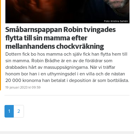
Foto: Kristina Sahlén
Småbarnspappan Robin tvingades
flytta till sin mamma efter
mellanhandens chockvräkning
Dottern fick bo hos mamma och själv fick han flytta hem till
sin mamma. Robin Brådhe är en av de föräldrar som
drabbades hårt av massuppsägningarna. När vi träffar
honom bor han i en uthyrningsdel i en villa och de nästan
20 000 kronorna han betalat i deposition är som bortblåsta.
19 januari 2023
kl 09:59
1
2