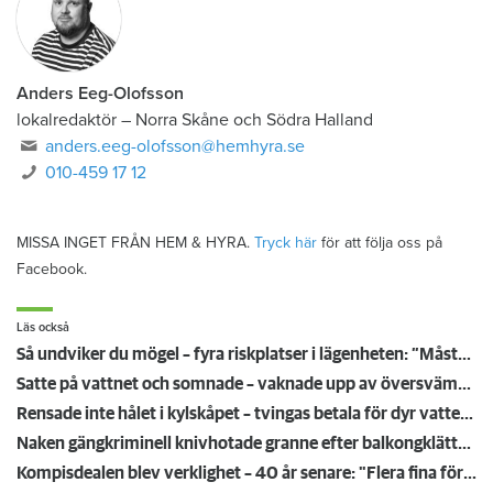
Anders Eeg-Olofsson
lokalredaktör
–
Norra Skåne och Södra Halland
anders.eeg-olofsson@hemhyra.se
010-459 17 12
MISSA INGET FRÅN HEM & HYRA.
Tryck här
för att följa oss på
Facebook.
Läs också
Så undviker du mögel – fyra riskplatser i lägenheten: ”Måste städa bort”
Satte på vattnet och somnade – vaknade upp av översvämning hos grannen
Rensade inte hålet i kylskåpet – tvingas betala för dyr vattenskada
Naken gängkriminell knivhotade granne efter balkongklättring
Kompisdealen blev verklighet – 40 år senare: "Flera fina fördelar med att dela bostad"