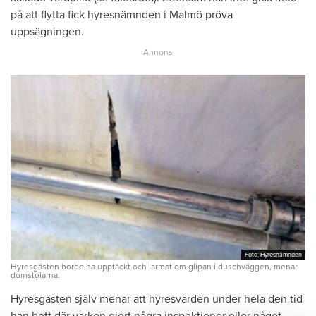
på att flytta fick hyresnämnden i Malmö pröva
uppsägningen.
Foto: Hyresnämnden
Foto: Hyresnämnden
Hyresgästen borde ha upptäckt och larmat om glipan i duschväggen, menar
domstolarna.
Hyresgästen själv menar att hyresvärden under hela den tid
han bott där varken gjort några inspektioner eller något