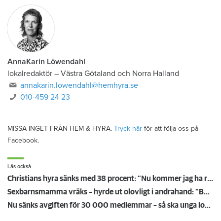
AnnaKarin Löwendahl
lokalredaktör
–
Västra Götaland och Norra Halland
annakarin.lowendahl@hemhyra.se
010-459 24 23
MISSA INGET FRÅN HEM & HYRA.
Tryck här
för att följa oss på
Facebook.
Läs också
Christians hyra sänks med 38 procent: ”Nu kommer jag ha råd att ta körkort”
Sexbarnsmamma vräks – hyrde ut olovligt i andrahand: ”Borde tas större hänsyn till barnen”
Nu sänks avgiften för 30 000 medlemmar – så ska unga lockas till Hyresgästföreningen