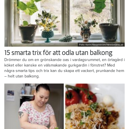
Foto: Karin Hasselström/Newbotanic.se
15 smarta trix för att odla utan balkong
Drömmer du om en grönskande oas i vardagsrummet, en örtagård i
köket eller kanske en välsmakande gurkgardin i fönstret? Med
några smarta tips och trix kan du skapa ett vackert, prunkande hem
– helt utan balkong.