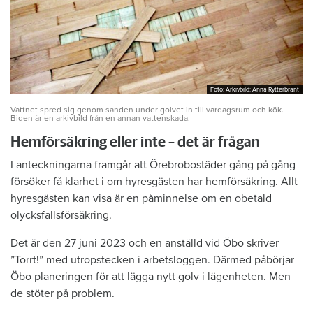
Foto: Arkivbild: Anna Rytterbrant
Foto: Arkivbild: Anna Rytterbrant
Vattnet spred sig genom sanden under golvet in till vardagsrum och kök.
Biden är en arkivbild från en annan vattenskada.
Hemförsäkring eller inte – det är frågan
I anteckningarna framgår att Örebrobostäder gång på gång
försöker få klarhet i om hyresgästen har hemförsäkring. Allt
hyresgästen kan visa är en påminnelse om en obetald
olycksfallsförsäkring.
Det är den 27 juni 2023 och en anställd vid Öbo skriver
”Torrt!” med utropstecken i arbetsloggen. Därmed påbörjar
Öbo planeringen för att lägga nytt golv i lägenheten. Men
de stöter på problem.