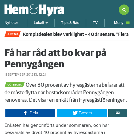
Meny
Nyheter
Lokalt
Tips & Råd
TV
Kompisdealen blev verklighet – 40 år senare: "Flera f
JUST NU
Få har råd att bo kvar på
Pennygången
11 SEPTEMBER 2012
KL 12:21
Över 80 procent av hyresgästerna befarar att
GÖTEBORG
de måste flytta när bostadsområdet Pennygången
renoveras. Det visar en enkät från Hyresgästföreningen.
Dela
Tweeta
Enkäten har genomförts under sommaren, och har
besvarats av drygt 40 procent av hyresgästerna i