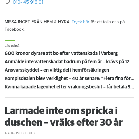
010- 45 916 01
MISSA INGET FRÅN HEM & HYRA.
Tryck här
för att följa oss på
Facebook.
Läs också
600 kronor dyrare att bo efter vattenskada i Varberg
Anmälde inte vattenskadat badrum på fem år – krävs på 125 000 kronor
Ansvarsskyddet – en viktig del i hemförsäkringen
Kompisdealen blev verklighet – 40 år senare: "Flera fina fördelar med att dela bostad"
Kvinna kapade lägenhet efter vräkningsbeslut – får betala 50 000
Larmade inte om spricka i
duschen – vräks efter 30 år
4 AUGUSTI
KL 08:30