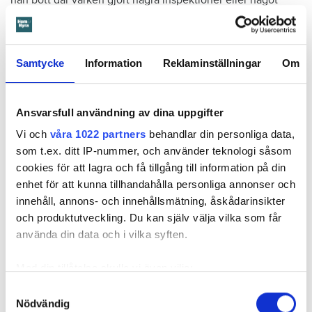
underhåll av badrummet, och att det är anledningen till att
sprickan har kunnat uppstå. Sprickan var heller inte så lätt
att upptäcka, menar han.
Samtycke
Information
Reklaminställningar
Om
Tyckte inte renovering var nödvändig
Värden har en annan uppfattning, och påpekar att företaget
Ansvarsfull användning av dina uppgifter
redan 2024 vände sig till hyresgästen med ett erbjudande
Vi och
våra 1022 partners
behandlar din personliga data,
om att renovera hela lägenheten. Men då svarade
som t.ex. ditt IP-nummer, och använder teknologi såsom
hyresgästen att både kök och badrum var i funktionellt
cookies för att lagra och få tillgång till information på din
skick, och att det inte fanns behov av någon renovering.
enhet för att kunna tillhandahålla personliga annonser och
Hade hyresgästen redan då varnat om sprickan hade
innehåll, annons- och innehållsmätning, åskådarinsikter
skadorna inte blivit lika omfattande och dyra att åtgärda,
och produktutveckling. Du kan själv välja vilka som får
menar värden.
använda din data och i vilka syften.
Hyresnämnden
gick på värdens linje och beslutade att
Med din tillåtelse skulle vi även vilja:
kontraktet skulle upphöra från sista januari 2026.
Samla in information om din geografiska plats
Hyresgästen borde med tanke på att sprickan var så stor
Samtyckesval
Nödvändig
som kan ha en noggrannhet på upp till flera meter
som den var och satt där den satt ha insett att den kunde