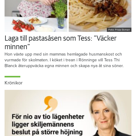
Foto: Frida Ekman
Laga till pastasåsen som Tess: ”Väcker
minnen”
Hon växte upp med sin mammas hemlagade husmanskost och
vurmade för skolmaten. I köket i trean i Rönninge vill Tess Thi
Blanck återuppväcka egna minnen och skapa nya åt sina söner.
Krönikor