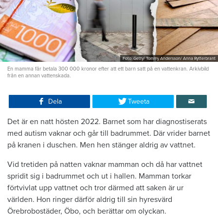
Foto: Getty/ Tommy Andersson/ Anna Rytterbrant
En mamma får betala 300 000 kronor efter att ett barn satt på en vattenkran. Arkivbild
från en annan vattenskada.
Dela
Tweeta
Det är en natt hösten 2022. Barnet som har diagnostiserats
med autism vaknar och går till badrummet. Där vrider barnet
på kranen i duschen. Men hen stänger aldrig av vattnet.
Vid tretiden på natten vaknar mamman och då har vattnet
spridit sig i badrummet och ut i hallen. Mamman torkar
förtvivlat upp vattnet och tror därmed att saken är ur
världen. Hon ringer därför aldrig till sin hyresvärd
Örebrobostäder, Öbo, och berättar om olyckan.