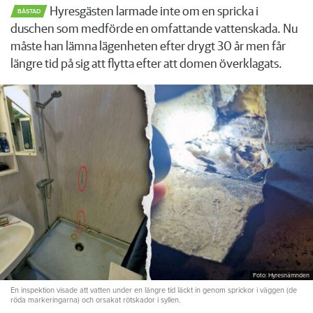
Hyresgästen larmade inte om en spricka i
BÅSTAD
duschen som medförde en omfattande vattenskada. Nu
måste han lämna lägenheten efter drygt 30 år men får
längre tid på sig att flytta efter att domen överklagats.
Foto: Hyresnämnden
En inspektion visade att vatten under en längre tid läckt in genom sprickor i väggen (de
röda markeringarna) och orsakat rötskador i syllen.