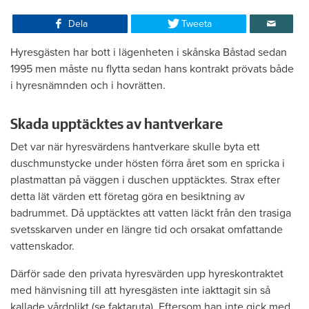
Dela
Tweeta
Hyresgästen har bott i lägenheten i skånska Båstad sedan
1995 men måste nu flytta sedan hans kontrakt prövats både
i hyresnämnden och i hovrätten.
Skada upptäcktes av hantverkare
Det var när hyresvärdens hantverkare skulle byta ett
duschmunstycke under hösten förra året som en spricka i
plastmattan på väggen i duschen upptäcktes. Strax efter
detta lät värden ett företag göra en besiktning av
badrummet. Då upptäcktes att vatten läckt från den trasiga
svetsskarven under en längre tid och orsakat omfattande
vattenskador.
Därför sade den privata hyresvärden upp hyreskontraktet
med hänvisning till att hyresgästen inte iakttagit sin så
kallade vårdplikt (se faktaruta). Eftersom han inte gick med