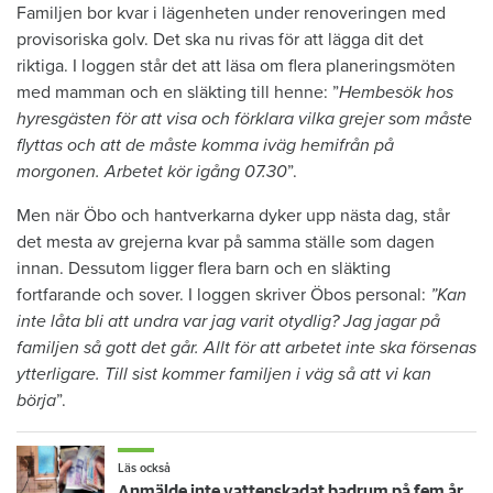
Familjen bor kvar i lägenheten under renoveringen med
provisoriska golv. Det ska nu rivas för att lägga dit det
riktiga. I loggen står det att läsa om flera planeringsmöten
med mamman och en släkting till henne: ”
Hembesök hos
hyresgästen för att visa och förklara vilka grejer som måste
flyttas och att de måste komma iväg hemifrån på
morgonen. Arbetet kör igång 07.30
”.
Men när Öbo och hantverkarna dyker upp nästa dag, står
det mesta av grejerna kvar på samma ställe som dagen
innan. Dessutom ligger flera barn och en släkting
fortfarande och sover. I loggen skriver Öbos personal:
”Kan
inte låta bli att undra var jag varit otydlig? Jag jagar på
familjen så gott det går. Allt för att arbetet inte ska försenas
ytterligare. Till sist kommer familjen i väg så att vi kan
börja
”.
Läs också
Anmälde inte vattenskadat badrum på fem år – krävs på 125 000 kronor