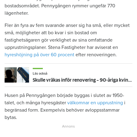
bostadsområdet. Pennygången rymmer ungefär 770
lägenheter.
Fler än fyra av fem svarande anser sig ha små, eller mycket
små, möjligheter att bo kvar i sin bostad om
fastighetsägaren gör verklighet av sina omfattande
upprustningsplaner. Stena Fastigheter har aviserat en
hyreshöjning på över 60 procent
efter renoveringen.
Läs också
Skulle vräkas inför renovering – 90-åriga kvinnan får bo kvar: ”Ovissheten har varit grym”
Husen på Pennygången började byggas i slutet av 1950-
talet, och många hyresgäster
välkomnar en upprustning
i
begränsad form. Exempelvis behöver avloppsstammar
bytas.