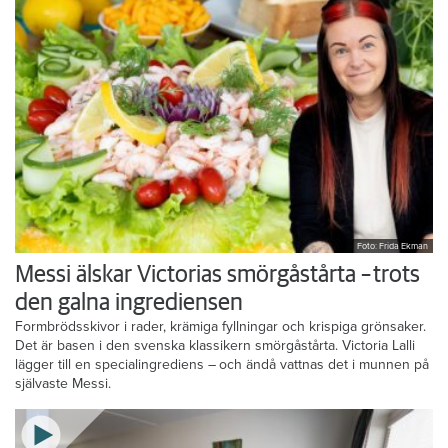
Foto: Frida Ekman
Messi älskar Victorias smörgåstårta – trots
den galna ingrediensen
Formbrödsskivor i rader, krämiga fyllningar och krispiga grönsaker.
Det är basen i den svenska klassikern smörgåstårta. Victoria Lalli
lägger till en specialingrediens – och ändå vattnas det i munnen på
självaste Messi.