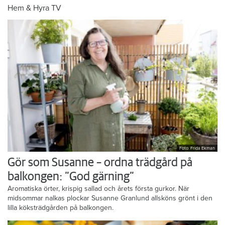
Hem & Hyra TV
Foto: Frida Ekman
Gör som Susanne – ordna trädgård på
balkongen: ”God gärning”
Aromatiska örter, krispig sallad och årets första gurkor. När
midsommar nalkas plockar Susanne Granlund allsköns grönt i den
lilla köksträdgården på balkongen.