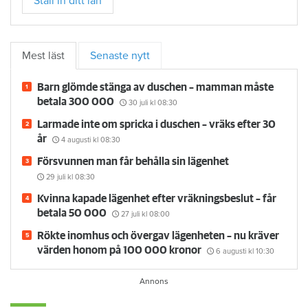
Ställ in ditt län
Mest läst
Senaste nytt
Barn glömde stänga av duschen – mamman måste
betala 300 000
30 juli
kl 08:30
Larmade inte om spricka i duschen – vräks efter 30
år
4 augusti
kl 08:30
Försvunnen man får behålla sin lägenhet
29 juli
kl 08:30
Kvinna kapade lägenhet efter vräkningsbeslut – får
betala 50 000
27 juli
kl 08:00
Rökte inomhus och övergav lägenheten – nu kräver
värden honom på 100 000 kronor
6 augusti
kl 10:30