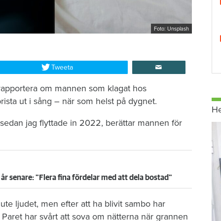
Foto: Unsplash
Tweeta
t rapportera om mannen som klagat hos
sta ut i sång – när som helst på dygnet.
H
 sedan jag flyttade in 2022, berättar mannen för
år senare: "Flera fina fördelar med att dela bostad"
te ljudet, men efter att ha blivit sambo har
. Paret har svårt att sova om nätterna när grannen