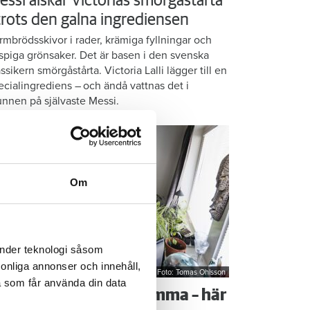
essi älskar Victorias smörgåstårta
 trots den galna ingrediensen
rmbrödsskivor i rader, krämiga fyllningar och
ispiga grönsaker. Det är basen i den svenska
assikern smörgåstårta. Victoria Lalli lägger till en
ecialingrediens – och ändå vattnas det i
nnen på självaste Messi.
Om
änder teknologi såsom
rsonliga annonser och innehåll,
Foto: Tomas Ohlsson
a som får använda din data
å sparar du vatten hemma – här