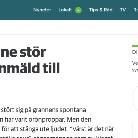
Nyheter
Lokalt
Tips & Råd
TV
R
enare: "Flera fina fördelar med att dela bostad"
6 augusti
kl 12:00
ne stör
Di
Ve
mäld till
sy
 stört sig på grannens spontana
n har varit öronproppar. Men den
för att stänga ute ljudet. "Värst är det när