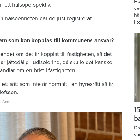
Ho
n ett hälsoperspektiv.
ve
hä
h hälsoenheten där de just registrerat
lit
blem som kan kopplas till kommunens ansvar?
oendet om det är kopplat till fastigheten, så det
 jättedålig ljudisolering, då skulle det kanske
ndlar om en brist i fastigheten.
tt sätt som inte är normalt i en hyresrätt så är
lofsson.
15
b
Dr
va