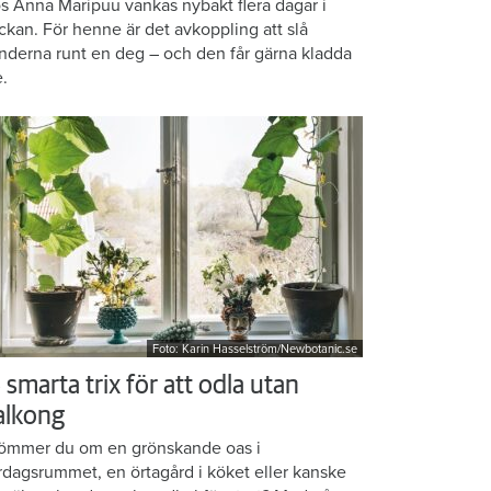
s Anna Maripuu vankas nybakt flera dagar i
ckan. För henne är det avkoppling att slå
nderna runt en deg – och den får gärna kladda
e.
Foto: Karin Hasselström/Newbotanic.se
 smarta trix för att odla utan
alkong
ömmer du om en grönskande oas i
rdagsrummet, en örtagård i köket eller kanske