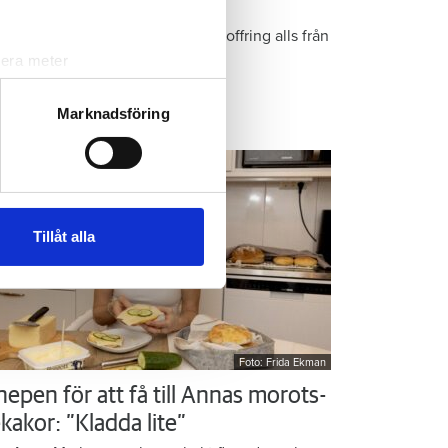
r Kristins bästa tips
epen är enkla: ”Det är ingen uppoffring alls från
n sida”, säger Kristin Rydberg.
lera meter
ryck)
ljsektionen
. Du kan ändra
Marknadsföring
ps & Råd
andahålla funktioner för
n information från din enhet
 tur kombinera informationen
Tillåt alla
deras tjänster.
Foto: Frida Ekman
nepen för att få till Annas morots-
kakor: ”Kladda lite”