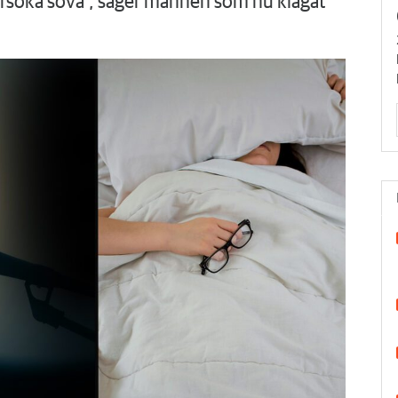
örsöka sova", säger mannen som nu klagat