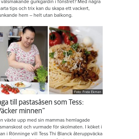
 välsmakande gurkgardin i fönstret? Med några
arta tips och trix kan du skapa ett vackert,
unkande hem – helt utan balkong.
Foto: Frida Ekman
aga till pastasåsen som Tess:
Väcker minnen”
n växte upp med sin mammas hemlagade
smanskost och vurmade för skolmaten. I köket i
ean i Rönninge vill Tess Thi Blanck återuppväcka