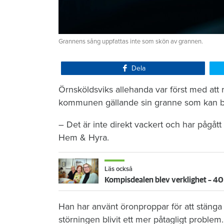
Grannens sång uppfattas inte som skön av grannen.
Dela
Örnsköldsviks allehanda var först med at
kommunen gällande sin granne som kan bri
– Det är inte direkt vackert och har pågått
Hem & Hyra.
Läs också
Kompisdealen blev verklighet – 40 
Han har använt öronproppar för att stänga u
störningen blivit ett mer påtagligt problem