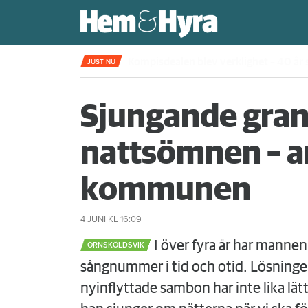
Kompisdealen blev verklighet – 40 år s
JUST NU
Sjungande gran
nattsömnen – an
kommunen
4 JUNI
KL 16:09
I över fyra år har mannen
ÖRNSKÖLDSVIK
sångnummer i tid och otid. Lösninge
nyinflyttade sambon har inte lika lätt 