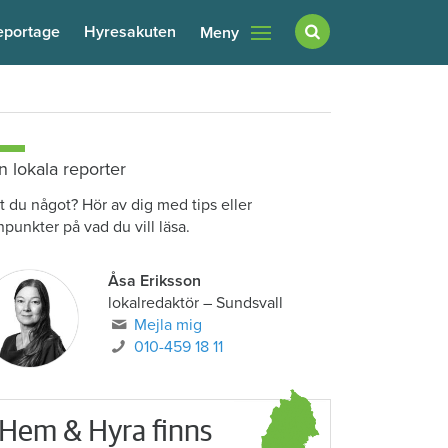
eportage
Hyresakuten
Meny
n lokala reporter
t du något? Hör av dig med tips eller
npunkter på vad du vill läsa.
Åsa Eriksson
lokalredaktör
–
Sundsvall
Mejla mig
010-459 18 11
Hem & Hyra finns