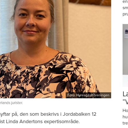
en
sm
pr
L
Foto: Hyresgästföreningen
”
ands jurister.
Ho
yftar på, den som beskrivs i Jordabalken 12
hu
urist Linda Andertons expertisområde.
tr