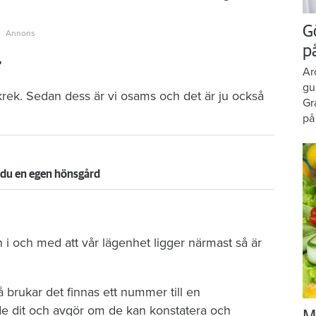
G
p
?
Ar
gu
skrek. Sedan dess är vi osams och det är ju också
Gr
på
ar du en egen hönsgård
 i och med att vår lägenhet ligger närmast så är
å brukar det finnas ett nummer till en
e dit och avgör om de kan konstatera och