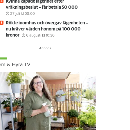
Kvinna kapade lägenhet efter
vräkningsbeslut – får betala 50 000
27 juli
kl 08:00
Rökte inomhus och övergav lägenheten –
nu kräver värden honom på 100 000
kronor
6 augusti
kl 10:30
em & Hyra TV