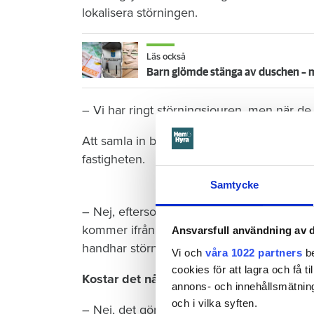
lokalisera störningen.
Läs också
Barn glömde stänga av duschen 
– Vi har ringt störningsjouren, men när de
Att samla in bevis genom att spela in ljudet
fastigheten.
Samtycke
– Nej, eftersom man också måste kunna slå
kommer ifrån, förklarar bostadsbolagets
Ansvarsfull användning av d
handhar störningsärenden.
Vi och
våra 1022 partners
be
cookies för att lagra och få t
Kostar det något för hyresgästen att till
annons- och innehållsmätning
och i vilka syften.
– Nej, det gör det inte. Så det är det man 