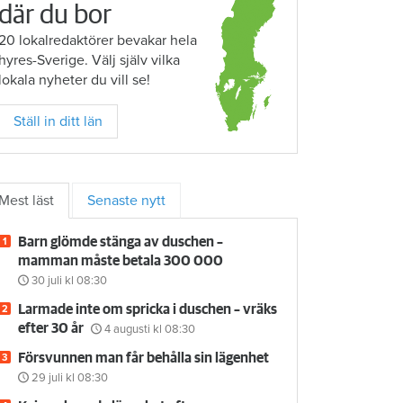
där du bor
20 lokalredaktörer bevakar hela
hyres-Sverige. Välj själv vilka
lokala nyheter du vill se!
Ställ in ditt län
Mest läst
Senaste nytt
Barn glömde stänga av duschen –
mamman måste betala 300 000
30 juli
kl 08:30
Larmade inte om spricka i duschen – vräks
efter 30 år
4 augusti
kl 08:30
Försvunnen man får behålla sin lägenhet
29 juli
kl 08:30