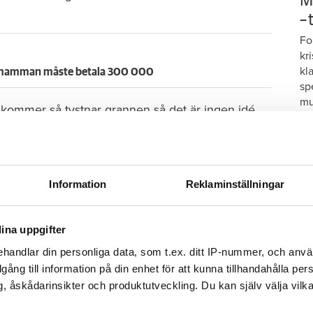
M
–
Fo
kr
kl
– mamman måste betala 300 000
sp
mu
 kommer så tystnar grannen så det är ingen idé.
 är inte tillräckligt, enligt Övikshem som äger
Information
Reklaminställningar
 fast exakt från vilken lägenhet störningen
 hyresgästsamordnare Hussam Rashed, som
ina uppgifter
handlar din personliga data, som t.ex. ditt IP-nummer, och anv
illgång till information på din enhet för att kunna tillhandahålla pe
kalla störningsjouren?
, åskådarinsikter och produktutveckling. Du kan själv välja vilk
S
ska göra, för att en oberoende part ska fastslå