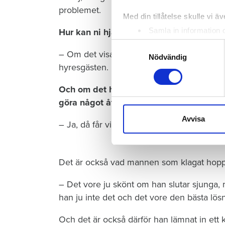
problemet.
Med din tillåtelse skulle vi äve
Samla in information 
Hur kan ni hjälpa mannen och hans sambo
Identifiera din enhet 
Samtyckesval
– Om det visar sig att det är grannen som 
Ta reda på mer om hur dina pe
Nödvändig
hyresgästen.
eller dra tillbaka ditt samtyc
Och om det handlar om att väggarna i huse
Vi använder enhetsidentifierar
göra något åt det då?
sociala medier och analysera 
till de sociala medier och a
Avvisa
– Ja, då får vi titta på det.
med annan information som du 
Det är också vad mannen som klagat hopp
– Det vore ju skönt om han slutar sjunga,
han ju inte det och det vore den bästa lösn
Och det är också därför han lämnat in ett