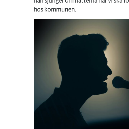
han sjunger om nätterna när vi ska f
hos kommunen.