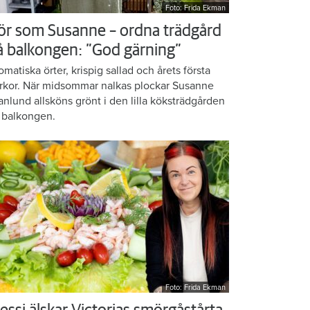
Foto: Frida Ekman
ör som Susanne – ordna trädgård
å balkongen: ”God gärning”
omatiska örter, krispig sallad och årets första
rkor. När midsommar nalkas plockar Susanne
anlund allsköns grönt i den lilla köksträdgården
 balkongen.
Foto: Frida Ekman