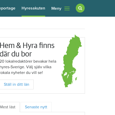
eportage
Hyresakuten
Meny
Hem & Hyra finns
där du bor
20 lokalredaktörer bevakar hela
hyres-Sverige. Välj själv vilka
lokala nyheter du vill se!
Ställ in ditt län
Mest läst
Senaste nytt