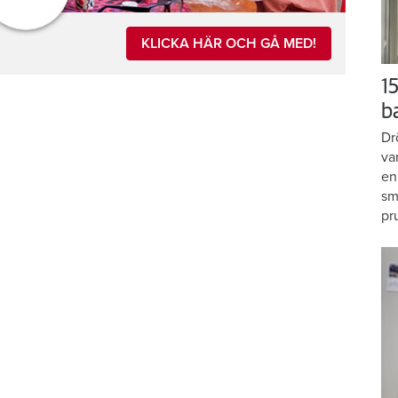
KLICKA HÄR OCH GÅ MED!
15
b
Dr
va
en
sm
pr