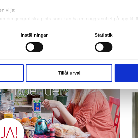
ästföreningen
n vilja:
om din geografiska plats som kan ha en noggrannhet på upp till f
genom att aktivt skanna den för specifika kännetecken (fingeravt
rsonliga uppgifter behandlas och ställ in dina preferenser i
deta
Inställningar
Statistik
ke när som helst från cookie-förklaringen.
K
te
e för att anpassa innehållet och annonserna till användarna, tillh
Ho
vår trafik. Vi vidarebefordrar även sådana identifierare och anna
ve
nnons- och analysföretag som vi samarbetar med. Dessa kan i sin
Tillåt urval
hä
har tillhandahållit eller som de har samlat in när du har använt 
lit
t i boendet
JA!