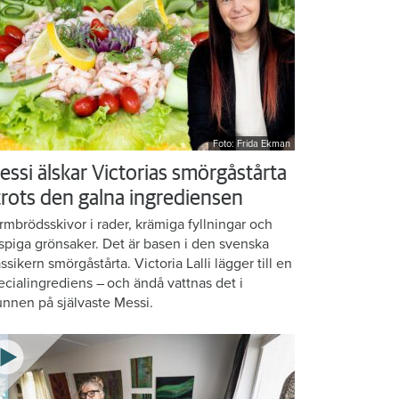
Foto: Frida Ekman
essi älskar Victorias smörgåstårta
 trots den galna ingrediensen
rmbrödsskivor i rader, krämiga fyllningar och
ispiga grönsaker. Det är basen i den svenska
assikern smörgåstårta. Victoria Lalli lägger till en
ecialingrediens – och ändå vattnas det i
nnen på självaste Messi.