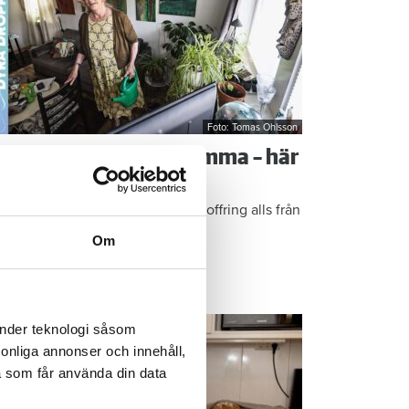
Foto: Tomas Ohlsson
å sparar du vatten hemma – här
r Kristins bästa tips
epen är enkla: ”Det är ingen uppoffring alls från
n sida”, säger Kristin Rydberg.
Om
ps & Råd
änder teknologi såsom
rsonliga annonser och innehåll,
a som får använda din data