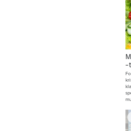
M
–
Fo
kr
kl
sp
mu