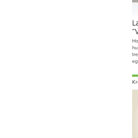
L
”
Ho
hu
tr
eg
Kr