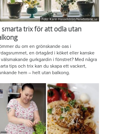
Foto: Karin Hasselström/Newbotanic.se
 smarta trix för att odla utan
alkong
ömmer du om en grönskande oas i
rdagsrummet, en örtagård i köket eller kanske
 välsmakande gurkgardin i fönstret? Med några
arta tips och trix kan du skapa ett vackert,
unkande hem – helt utan balkong.