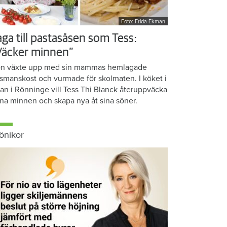
Foto: Frida Ekman
aga till pastasåsen som Tess:
Väcker minnen”
n växte upp med sin mammas hemlagade
smanskost och vurmade för skolmaten. I köket i
ean i Rönninge vill Tess Thi Blanck återuppväcka
na minnen och skapa nya åt sina söner.
önikor