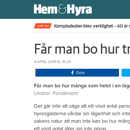
Kompisdealen blev verklighet – 40 år s
JUST NU
Får man bo hur t
4 APRIL 2019
KL 16:24
Dela
Får man bo hur många som helst i en lä
Undrar: Fundersam
Det går inte att säga att ett visst ­antal ­pe
hyresgästerna vårdar sin ­lägenhet och inte
sakens natur att man inte kan bo hur mång
ett visst antal låter sig inte göras.