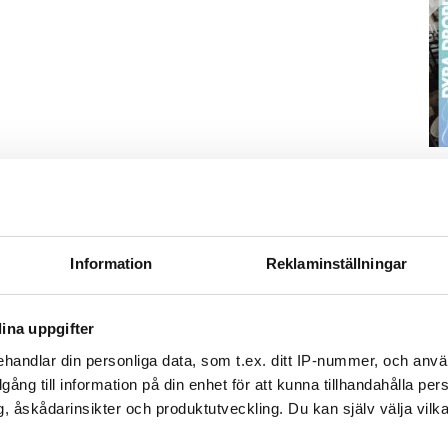
S
 svar på juridiska bostadsfrågor.
ä
Kn
mi
Information
Reklaminställningar
Ti
ina uppgifter
handlar din personliga data, som t.ex. ditt IP-nummer, och anv
illgång till information på din enhet för att kunna tillhandahålla pe
, åskådarinsikter och produktutveckling. Du kan själv välja vilk
e och i den mån vi hinner.