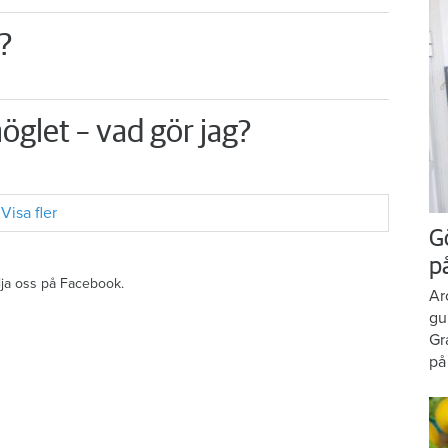
?
öglet – vad gör jag?
Visa fler
G
p
ölja oss på Facebook.
Ar
gu
Gr
på