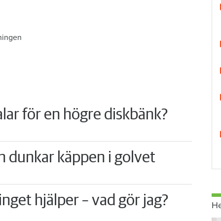
ningen
lar för en högre diskbänk?
n dunkar käppen i golvet
nget hjälper – vad gör jag?
H