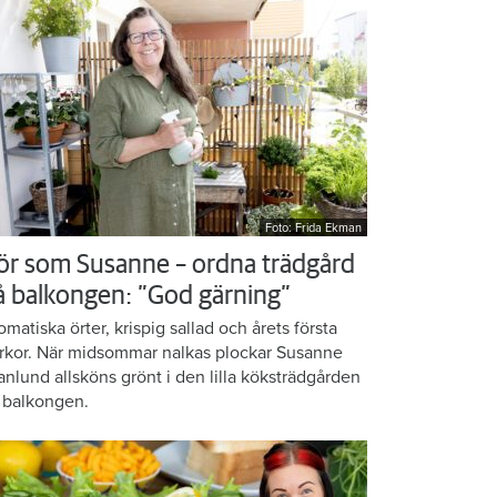
Foto: Frida Ekman
ör som Susanne – ordna trädgård
å balkongen: ”God gärning”
omatiska örter, krispig sallad och årets första
rkor. När midsommar nalkas plockar Susanne
anlund allsköns grönt i den lilla köksträdgården
 balkongen.