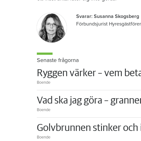
Svarar: Susanna Skogsberg
Förbundsjurist Hyresgästföre
Senaste frågorna
Ryggen värker – vem beta
Boende
Vad ska jag göra – granne
Boende
Golvbrunnen stinker och i
Boende