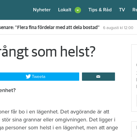
Nyheter
Lokalt
Tips & Råd
TV
R
enare: "Flera fina fördelar med att dela bostad"
6 augusti
kl 12:00
rångt som helst?
Tweeta
genhet?
rsoner får bo i en lägenhet. Det ­avgörande är att
 stör sina grannar eller ­omgivningen. Det ligger i
a personer som helst i en lägenhet, men att ange