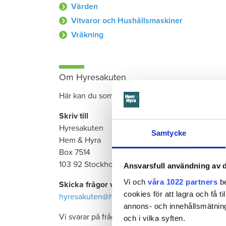
Värden
Vitvaror och Hushållsmaskiner
Vräkning
Om Hyresakuten
Här kan du som medlem i Hyresgästföreningen få
Skriv till
Hyresakuten
Samtycke
Hem & Hyra
Box 7514
103 92 Stockholm
Ansvarsfull användning av d
Vi och
våra 1022 partners
be
Skicka frågor via e-post:
cookies för att lagra och få t
hyresakuten@hemhyra.se
annons- och innehållsmätning
Vi svarar på frågor av mer övergripande intress
och i vilka syften.