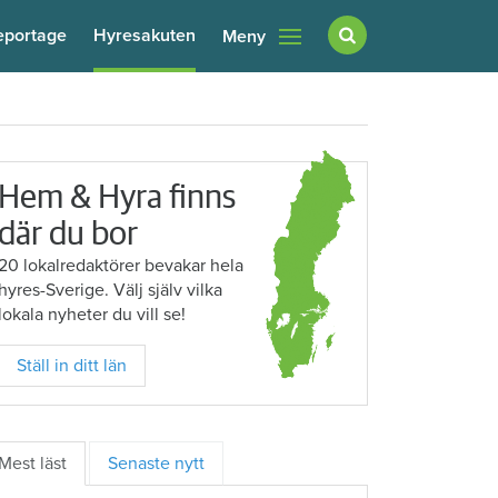
eportage
Hyresakuten
Meny
Hem & Hyra finns
där du bor
20 lokalredaktörer bevakar hela
hyres-Sverige. Välj själv vilka
lokala nyheter du vill se!
Ställ in ditt län
Mest läst
Senaste nytt