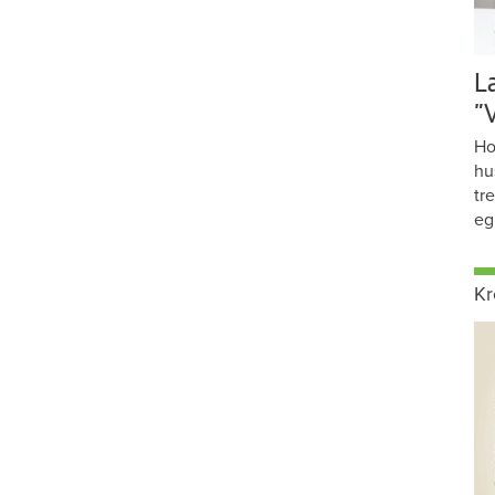
L
”
Ho
hu
tr
eg
Kr