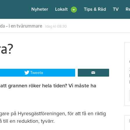
Nyheter
Lokalt
Tips & Råd
TV
R
enare: "Flera fina fördelar med att dela bostad"
Igår kl 12:00
ra?
Tweeta
v att grannen röker hela tiden? Vi måste ha
re på Hyresgästföreningen, för att få en riktig
 till en reduktion, tyvärr.