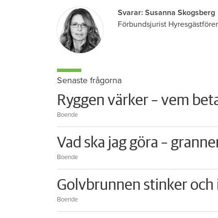
Svarar: Susanna Skogsberg
Förbundsjurist Hyresgästföre
Senaste frågorna
Ryggen värker – vem beta
Boende
Vad ska jag göra – granne
Boende
Golvbrunnen stinker och i
Boende