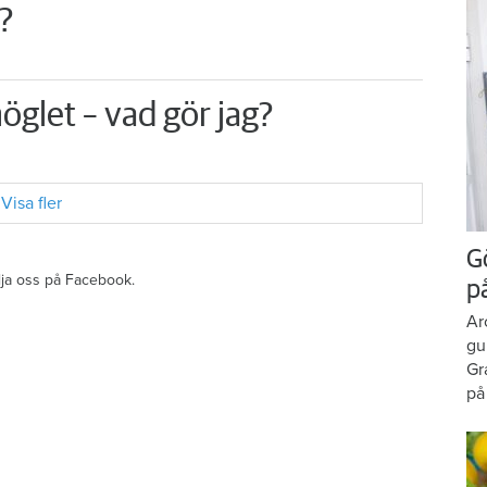
?
öglet – vad gör jag?
Visa fler
G
ölja oss på Facebook.
p
Ar
gu
Gr
på