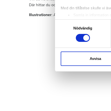
Där hittar du också fler frågor och svar.
Med din tillåtelse skulle vi äve
Illustrationer
: Ann-Li Karlsson.
Samla in information 
Identifiera din enhet 
Samtyckesval
Ta reda på mer om hur dina pe
Nödvändig
eller dra tillbaka ditt samtyc
Vi använder enhetsidentifierar
sociala medier och analysera 
till de sociala medier och a
Avvisa
med annan information som du 