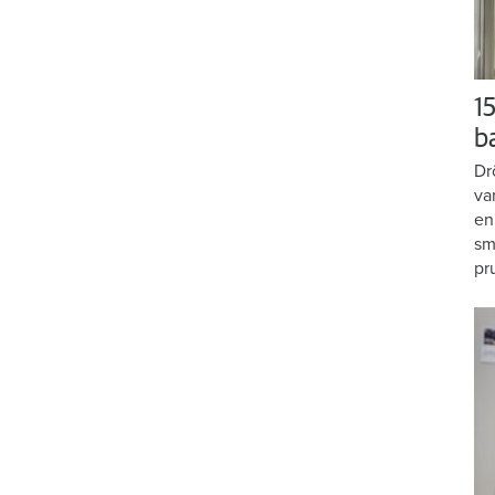
15
b
Dr
va
en
sm
pr