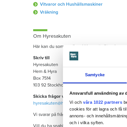
Vitvaror och Hushållsmaskiner
Vräkning
Om Hyresakuten
Här kan du som medlem i Hyresgästföreningen få
Skriv till
Hyresakuten
Hem & Hyra
Samtycke
Box 7514
103 92 Stockholm
Ansvarsfull användning av d
Skicka frågor via e-post:
Vi och
våra 1022 partners
be
hyresakuten@hemhyra.se
cookies för att lagra och få t
Vi svarar på frågor av mer övergripande intress
annons- och innehållsmätning
och i vilka syften.
Vill du ha snabbt svar vänd dig direkt till
Hyresg