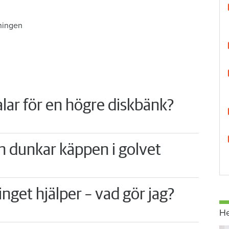
ningen
lar för en högre diskbänk?
n dunkar käppen i golvet
nget hjälper – vad gör jag?
H