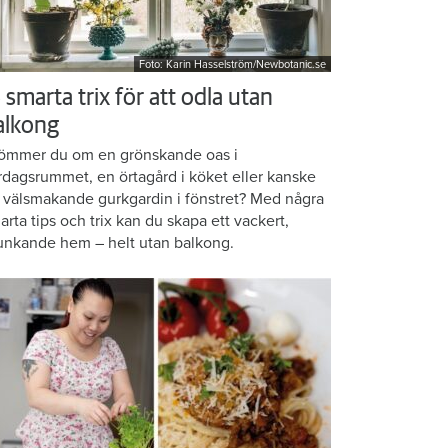
Foto: Karin Hasselström/Newbotanic.se
 smarta trix för att odla utan
alkong
ömmer du om en grönskande oas i
rdagsrummet, en örtagård i köket eller kanske
 välsmakande gurkgardin i fönstret? Med några
arta tips och trix kan du skapa ett vackert,
unkande hem – helt utan balkong.