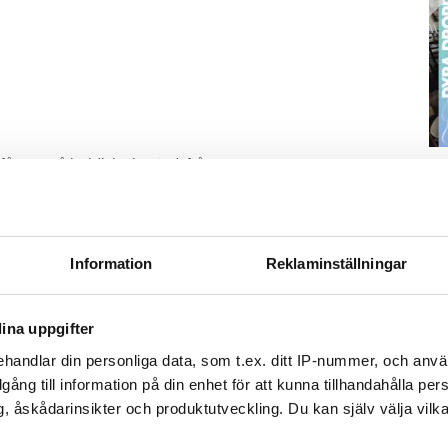
 svar på juridiska bostadsfrågor.
S
ä
Kn
mi
Information
Reklaminställningar
Ti
ina uppgifter
handlar din personliga data, som t.ex. ditt IP-nummer, och anv
illgång till information på din enhet för att kunna tillhandahålla pe
e och i den mån vi hinner.
, åskådarinsikter och produktutveckling. Du kan själv välja vilk
ästföreningen