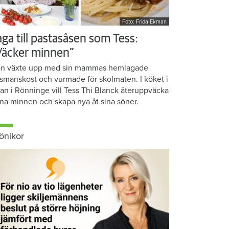
Foto: Frida Ekman
aga till pastasåsen som Tess:
Väcker minnen”
n växte upp med sin mammas hemlagade
smanskost och vurmade för skolmaten. I köket i
ean i Rönninge vill Tess Thi Blanck återuppväcka
na minnen och skapa nya åt sina söner.
önikor