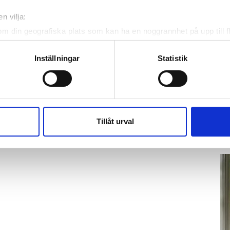
n vilja:
om din geografiska plats som kan ha en noggrannhet på upp till f
genom att aktivt skanna den för specifika kännetecken (fingeravt
rsonliga uppgifter behandlas och ställ in dina preferenser i
deta
Inställningar
Statistik
ke när som helst från cookie-förklaringen.
K
te
e för att anpassa innehållet och annonserna till användarna, tillh
Ho
vår trafik. Vi vidarebefordrar även sådana identifierare och anna
ve
nnons- och analysföretag som vi samarbetar med. Dessa kan i sin
Tillåt urval
hä
har tillhandahållit eller som de har samlat in när du har använt 
lit