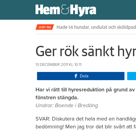
Kompisdealen blev verklighet – 40 år s
JUST NU
Ger rök sänkt hy
13 DECEMBER 2011
KL 10:11
Dela
Har vi rätt till hyresreduktion på grund a
fönstren stängda.
Undrar: Boende i Bredäng
SVAR: Diskutera det hela med en handlägga
bedömning! Men jag tror det blir svårt att få