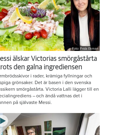
Foto: Frida Ekman
essi älskar Victorias smörgåstårta
 trots den galna ingrediensen
rmbrödsskivor i rader, krämiga fyllningar och
ispiga grönsaker. Det är basen i den svenska
assikern smörgåstårta. Victoria Lalli lägger till en
ecialingrediens – och ändå vattnas det i
nnen på självaste Messi.