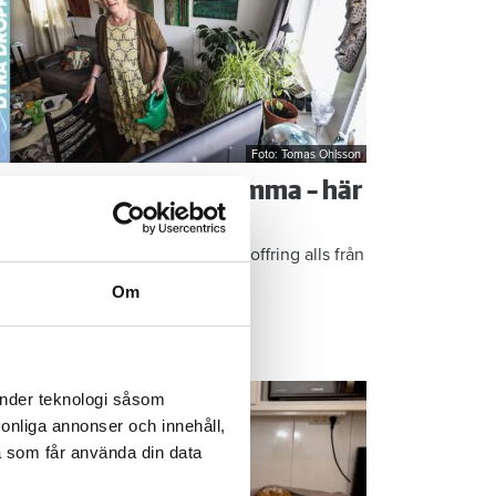
Foto: Tomas Ohlsson
å sparar du vatten hemma – här
r Kristins bästa tips
epen är enkla: ”Det är ingen uppoffring alls från
n sida”, säger Kristin Rydberg.
Om
ps & Råd
änder teknologi såsom
rsonliga annonser och innehåll,
a som får använda din data