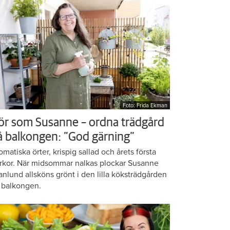
Foto: Frida Ekman
ör som Susanne – ordna trädgård
å balkongen: ”God gärning”
omatiska örter, krispig sallad och årets första
rkor. När midsommar nalkas plockar Susanne
anlund allsköns grönt i den lilla köksträdgården
 balkongen.