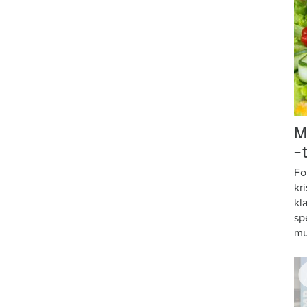
M
–
Fo
kr
kl
sp
mu