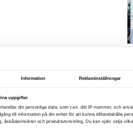
S
ä
Kn
mi
Information
Reklaminställningar
Ti
ina uppgifter
 svar på juridiska bostadsfrågor.
handlar din personliga data, som t.ex. ditt IP-nummer, och anv
illgång till information på din enhet för att kunna tillhandahålla pe
, åskådarinsikter och produktutveckling. Du kan själv välja vilk