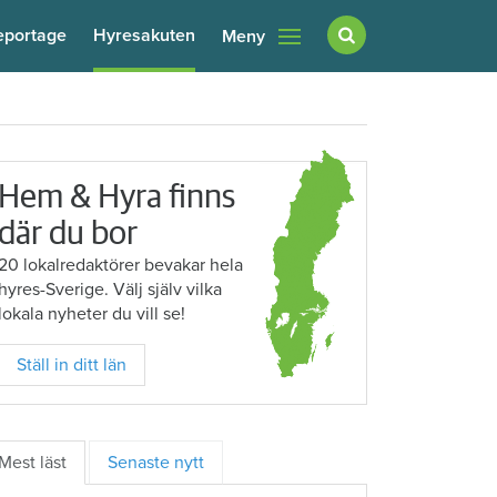
eportage
Hyresakuten
Meny
Hem & Hyra finns
där du bor
20 lokalredaktörer bevakar hela
hyres-Sverige. Välj själv vilka
lokala nyheter du vill se!
Ställ in ditt län
Mest läst
Senaste nytt