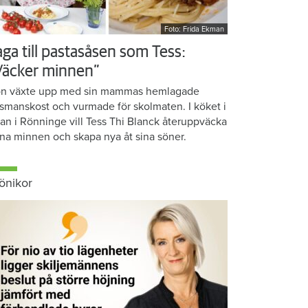
Foto: Frida Ekman
aga till pastasåsen som Tess:
Väcker minnen”
n växte upp med sin mammas hemlagade
smanskost och vurmade för skolmaten. I köket i
ean i Rönninge vill Tess Thi Blanck återuppväcka
na minnen och skapa nya åt sina söner.
önikor