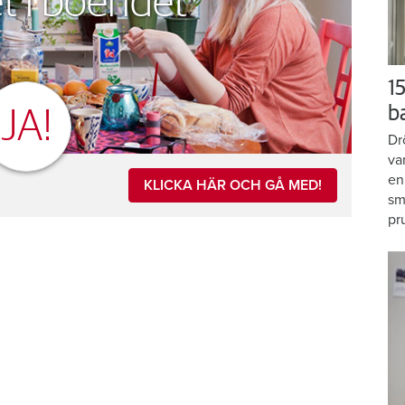
t i boendet
15
b
JA!
Dr
va
en
KLICKA HÄR OCH GÅ MED!
sm
pr