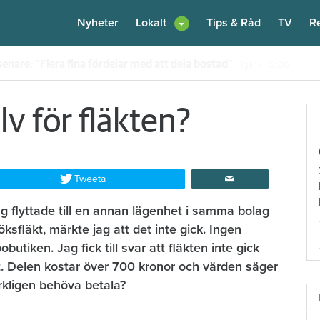
Nyheter
Lokalt
Tips & Råd
TV
R
en – nu kräver värden honom på 100 000 kronor
Igår kl 10:30
lv för fläkten?
Tweeta
ag flyttade till en annan lägenhet i samma bolag
ksfläkt, märkte jag att det inte gick. Ingen
utiken. Jag fick till svar att fläkten inte gick
 ut. Delen kostar över 700 kronor och värden säger
erkligen behöva betala?