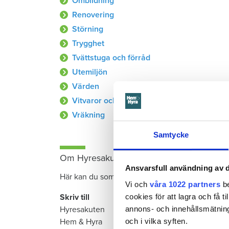
Ombildning
Renovering
Störning
Trygghet
Tvättstuga och förråd
Utemiljön
Värden
Vitvaror och Hushållsmaskiner
Vräkning
Samtycke
Om Hyresakuten
Ansvarsfull användning av d
Här kan du som medlem i Hyresgästföreningen få
Vi och
våra 1022 partners
be
cookies för att lagra och få t
Skriv till
annons- och innehållsmätning
Hyresakuten
och i vilka syften.
Hem & Hyra