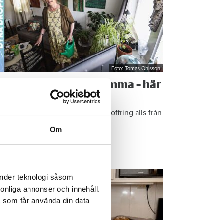
Foto: Tomas Ohlsson
å sparar du vatten hemma – här
r Kristins bästa tips
epen är enkla: ”Det är ingen uppoffring alls från
n sida”, säger Kristin Rydberg.
Om
ps & Råd
änder teknologi såsom
rsonliga annonser och innehåll,
a som får använda din data