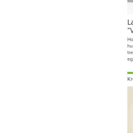
L
”
Ho
hu
tr
eg
Kr