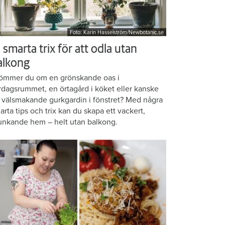
Foto: Karin Hasselström/Newbotanic.se
 smarta trix för att odla utan
alkong
ömmer du om en grönskande oas i
rdagsrummet, en örtagård i köket eller kanske
 välsmakande gurkgardin i fönstret? Med några
arta tips och trix kan du skapa ett vackert,
unkande hem – helt utan balkong.