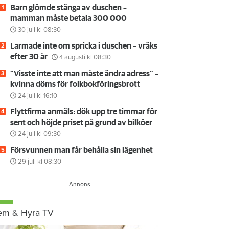
Barn glömde stänga av duschen –
mamman måste betala 300 000
30 juli
kl 08:30
Larmade inte om spricka i duschen – vräks
efter 30 år
4 augusti
kl 08:30
”Visste inte att man måste ändra adress” –
kvinna döms för folkbokföringsbrott
24 juli
kl 16:10
Flyttfirma anmäls: dök upp tre timmar för
sent och höjde priset på grund av bilköer
24 juli
kl 09:30
Försvunnen man får behålla sin lägenhet
29 juli
kl 08:30
em & Hyra TV