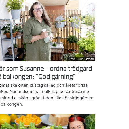
Foto: Frida Ekman
ör som Susanne – ordna trädgård
å balkongen: ”God gärning”
omatiska örter, krispig sallad och årets första
rkor. När midsommar nalkas plockar Susanne
anlund allsköns grönt i den lilla köksträdgården
 balkongen.