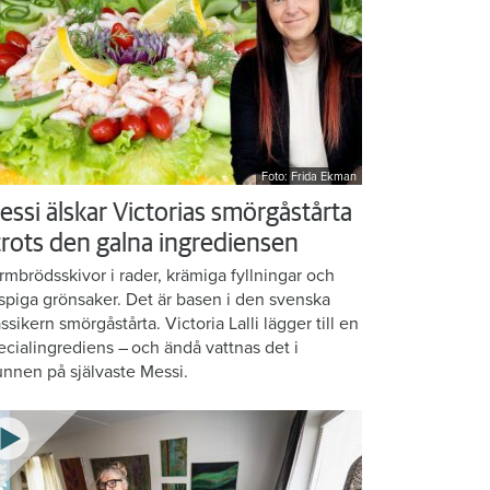
Foto: Frida Ekman
essi älskar Victorias smörgåstårta
 trots den galna ingrediensen
rmbrödsskivor i rader, krämiga fyllningar och
ispiga grönsaker. Det är basen i den svenska
assikern smörgåstårta. Victoria Lalli lägger till en
ecialingrediens – och ändå vattnas det i
nnen på självaste Messi.