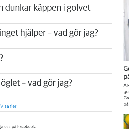
n dunkar käppen i golvet
nget hjälper – vad gör jag?
?
G
p
öglet – vad gör jag?
Ar
gu
Gr
på
Visa fler
ölja oss på Facebook.