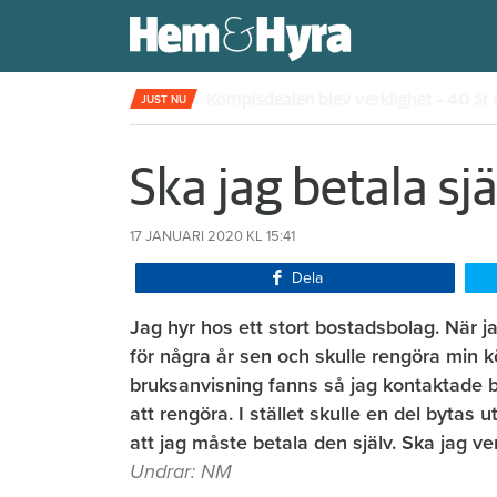
Rökte inomhus och övergav lägenhet
JUST NU
Ska jag betala sjä
17 JANUARI 2020
KL 15:41
Dela
Jag hyr hos ett stort bostadsbolag. När j
för några år sen och skulle rengöra min kö
bruksanvisning fanns så jag kontaktade bob
att rengöra. I stället skulle en del bytas
att jag måste betala den själv. Ska jag v
Undrar: NM