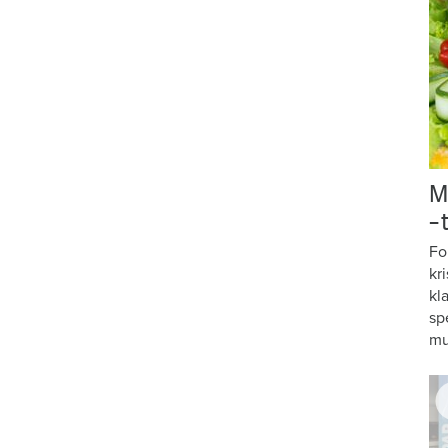
M
–
Fo
kr
kl
sp
mu