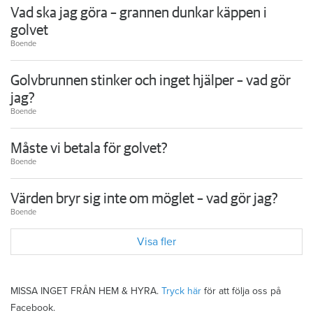
Vad ska jag göra – grannen dunkar käppen i
golvet
Boende
Golvbrunnen stinker och inget hjälper – vad gör
jag?
Boende
Måste vi betala för golvet?
Boende
Värden bryr sig inte om möglet – vad gör jag?
Boende
Visa fler
MISSA INGET FRÅN HEM & HYRA.
Tryck här
för att följa oss på
Facebook.