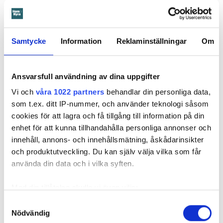
Samtycke
Information
Reklaminställningar
Om
Ansvarsfull användning av dina uppgifter
Vi och
våra 1022 partners
behandlar din personliga data,
Foto: Tomas Ohlsson
som t.ex. ditt IP-nummer, och använder teknologi såsom
Så sparar du vatten hemma – här är
cookies för att lagra och få tillgång till information på din
Kristins bästa tips
enhet för att kunna tillhandahålla personliga annonser och
Knepen är enkla: ”Det är ingen uppoffring alls från min sida”, säger
innehåll, annons- och innehållsmätning, åskådarinsikter
Kristin Rydberg.
och produktutveckling. Du kan själv välja vilka som får
använda din data och i vilka syften.
Tips & Råd
Med din tillåtelse skulle vi även vilja:
Samla in information om din geografiska plats
Samtyckesval
Nödvändig
som kan ha en noggrannhet på upp till flera meter