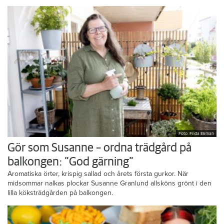
Foto: Frida Ekman
Gör som Susanne – ordna trädgård på
balkongen: ”God gärning”
Aromatiska örter, krispig sallad och årets första gurkor. När
midsommar nalkas plockar Susanne Granlund allsköns grönt i den
lilla köksträdgården på balkongen.