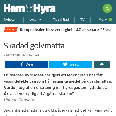
Meny
Nyheter
Lokalt
Tips & Råd
TV
Kompisdealen blev verklighet – 40 år senare: "Flera f
JUST NU
Skadad golvmatta
2 SEPTEMBER 2014
KL 11:28
Dela
Tweeta
En tidigare hyresgäst har gjort att lägenheten har fått
vissa defekter, såsom hårfärgningsmedel på duschmattan.
Värden tog ut en ersättning när hyresgästen flyttade ut.
Är värden skyldig att åtgärda skadan?
Undrar: Charlotte
Jag antar att mattans ytskikt påverkats, att det kan vara svårt