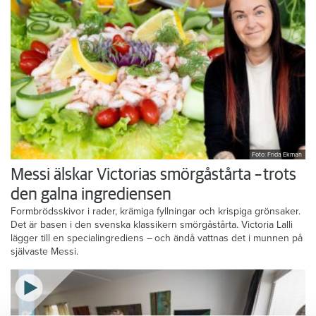
Foto: Frida Ekman
Messi älskar Victorias smörgåstårta – trots
den galna ingrediensen
Formbrödsskivor i rader, krämiga fyllningar och krispiga grönsaker.
Det är basen i den svenska klassikern smörgåstårta. Victoria Lalli
lägger till en specialingrediens – och ändå vattnas det i munnen på
självaste Messi.