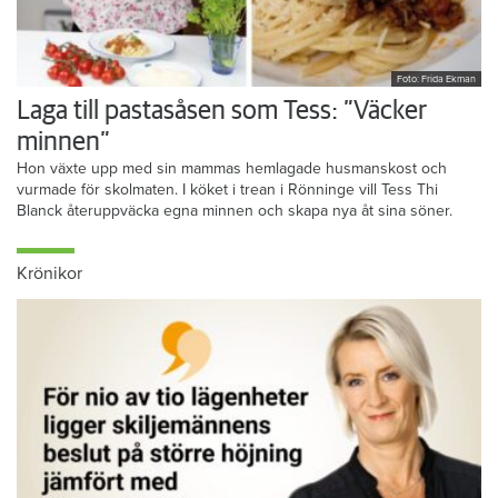
Foto: Frida Ekman
Laga till pastasåsen som Tess: ”Väcker
minnen”
Hon växte upp med sin mammas hemlagade husmanskost och
vurmade för skolmaten. I köket i trean i Rönninge vill Tess Thi
Blanck återuppväcka egna minnen och skapa nya åt sina söner.
Krönikor