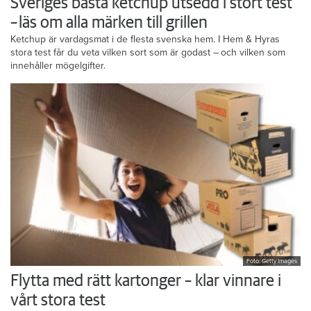
Sveriges bästa ketchup utsedd i stort test
– läs om alla märken till grillen
Ketchup är vardagsmat i de flesta svenska hem. I Hem & Hyras
stora test får du veta vilken sort som är godast – och vilken som
innehåller mögelgifter.
Foto: Getty Images
Flytta med rätt kartonger – klar vinnare i
vårt stora test