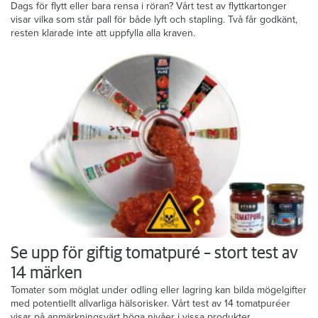
Dags för flytt eller bara rensa i röran? Vårt test av flyttkartonger
visar vilka som står pall för både lyft och stapling. Två får godkänt,
resten klarade inte att uppfylla alla kraven.
Se upp för giftig tomatpuré – stort test av
14 märken
Tomater som möglat under odling eller lagring kan bilda mögelgifter
med potentiellt allvarliga hälsorisker. Vårt test av 14 tomatpuréer
visar på anmärkningsvärt höga nivåer i vissa produkter.