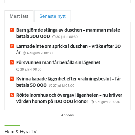
Mest läst
Senaste nytt
Barn glömde stänga av duschen – mamman måste
betala 300 000
30 juli
kl 08:30
Larmade inte om spricka i duschen – vräks efter 30
år
4 augusti
kl 08:30
Försvunnen man får behålla sin lägenhet
29 juli
kl 08:30
Kvinna kapade lägenhet efter vräkningsbeslut – får
betala 50 000
27 juli
kl 08:00
Rökte inomhus och övergav lägenheten – nu kräver
värden honom på 100 000 kronor
6 augusti
kl 10:30
Hem & Hyra TV