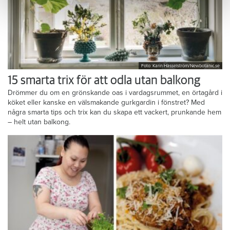
Foto: Karin Hasselström/Newbotanic.se
15 smarta trix för att odla utan balkong
Drömmer du om en grönskande oas i vardagsrummet, en örtagård i
köket eller kanske en välsmakande gurkgardin i fönstret? Med
några smarta tips och trix kan du skapa ett vackert, prunkande hem
– helt utan balkong.