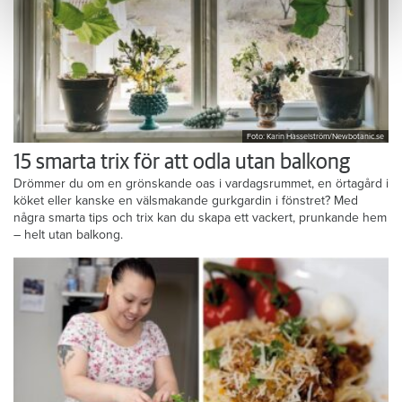
Foto: Karin Hasselström/Newbotanic.se
15 smarta trix för att odla utan balkong
Drömmer du om en grönskande oas i vardagsrummet, en örtagård i
köket eller kanske en välsmakande gurkgardin i fönstret? Med
några smarta tips och trix kan du skapa ett vackert, prunkande hem
– helt utan balkong.