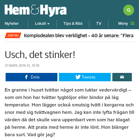
Meny
Nyheter
Lokalt
Tips & Råd
TV
Kompisdealen blev verklighet – 40 år senare: "Flera f
JUST NU
Usch, det stinker!
21 MARS 2016
KL 15:18
Dela
Tweeta
En granne i huset tvättar något som luktar vedervärdigt –
som om hon har tvättar tygblöjor eller bindor på låg
temperatur. Hon lägger också smutsig tvätt i korgarna och
snor med sig tvättvagnen hem. Jag kan inte lyfta frågan till
värden då det skulle vara uppenbart vem som har klagat
på henne. Att prata med henne är inte lönt. Hon blänger
bara surt. Vad gör jag?