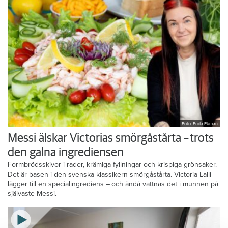
Foto: Frida Ekman
Messi älskar Victorias smörgåstårta – trots
den galna ingrediensen
Formbrödsskivor i rader, krämiga fyllningar och krispiga grönsaker.
Det är basen i den svenska klassikern smörgåstårta. Victoria Lalli
lägger till en specialingrediens – och ändå vattnas det i munnen på
självaste Messi.