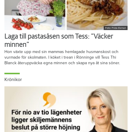
Foto: Frida Ekman
Laga till pastasåsen som Tess: ”Väcker
minnen”
Hon växte upp med sin mammas hemlagade husmanskost och
vurmade för skolmaten. I köket i trean i Rönninge vill Tess Thi
Blanck återuppväcka egna minnen och skapa nya åt sina söner.
Krönikor