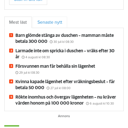
Mest läst
Senaste nytt
Barn glömde stänga av duschen – mamman måste
betala 300 000
30 juli
kl 08:30
Larmade inte om spricka i duschen – vräks efter 30
år
4 augusti
kl 08:30
Försvunnen man får behålla sin lägenhet
29 juli
kl 08:30
Kvinna kapade lägenhet efter vräkningsbeslut – får
betala 50 000
27 juli
kl 08:00
Rökte inomhus och övergav lägenheten – nu kräver
värden honom på 100 000 kronor
6 augusti
kl 10:30