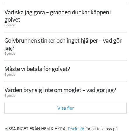
Vad ska jag göra – grannen dunkar käppen i
golvet
Boende
Golvbrunnen stinker och inget hjälper – vad gör
jag?
Boende
Måste vi betala för golvet?
Boende
Värden bryr sig inte om möglet – vad gör jag?
Boende
Visa fler
MISSA INGET FRÅN HEM & HYRA.
Tryck här
för att följa oss på