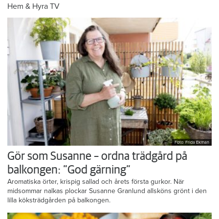
Hem & Hyra TV
Foto: Frida Ekman
Gör som Susanne – ordna trädgård på
balkongen: ”God gärning”
Aromatiska örter, krispig sallad och årets första gurkor. När
midsommar nalkas plockar Susanne Granlund allsköns grönt i den
lilla köksträdgården på balkongen.