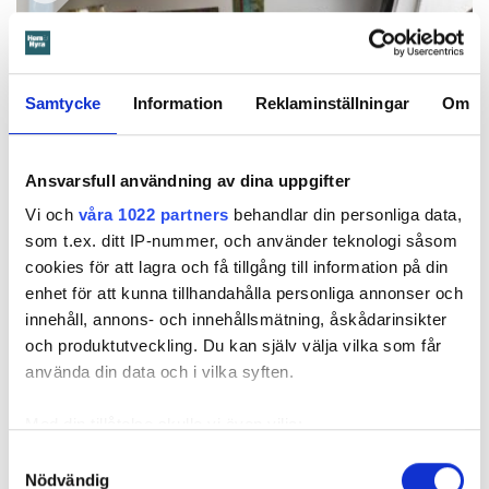
Samtycke
Information
Reklaminställningar
Om
Ansvarsfull användning av dina uppgifter
Vi och
våra 1022 partners
behandlar din personliga data,
Foto: Tomas Ohlsson
som t.ex. ditt IP-nummer, och använder teknologi såsom
Så sparar du vatten hemma – här är
cookies för att lagra och få tillgång till information på din
Kristins bästa tips
enhet för att kunna tillhandahålla personliga annonser och
innehåll, annons- och innehållsmätning, åskådarinsikter
Knepen är enkla: ”Det är ingen uppoffring alls från min sida”, säger
Kristin Rydberg.
och produktutveckling. Du kan själv välja vilka som får
använda din data och i vilka syften.
Tips & Råd
Med din tillåtelse skulle vi även vilja:
Samla in information om din geografiska plats
Samtyckesval
Nödvändig
som kan ha en noggrannhet på upp till flera meter