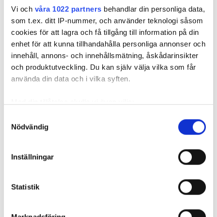
lägger till en specialingrediens – och ändå vattnas det i munnen på
Vi och
våra 1022 partners
behandlar din personliga data,
självaste Messi.
som t.ex. ditt IP-nummer, och använder teknologi såsom
cookies för att lagra och få tillgång till information på din
enhet för att kunna tillhandahålla personliga annonser och
innehåll, annons- och innehållsmätning, åskådarinsikter
och produktutveckling. Du kan själv välja vilka som får
använda din data och i vilka syften.
Med din tillåtelse skulle vi även vilja:
Samla in information om din geografiska plats
Samtyckesval
Nödvändig
som kan ha en noggrannhet på upp till flera meter
Identifiera din enhet genom att aktivt skanna den
Foto: Tomas Ohlsson
för specifika kännetecken (fingeravtryck)
Inställningar
Så sparar du vatten hemma – här är
Ta reda på mer om hur dina personliga uppgifter
Kristins bästa tips
behandlas och ställ in dina preferenser i
detaljsektionen
.
Statistik
Du kan ändra eller dra tillbaka ditt samtycke när som
Knepen är enkla: ”Det är ingen uppoffring alls från min sida”, säger
Kristin Rydberg.
helst från cookie-förklaringen.
Marknadsföring