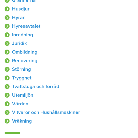
Grannarna
Husdjur
Hyran
Hyresavtalet
Inredning
Juridik
Ombildning
Renovering
Störning
Trygghet
Tvättstuga och förråd
Utemiljön
Värden
Vitvaror och Hushållsmaskiner
Vräkning