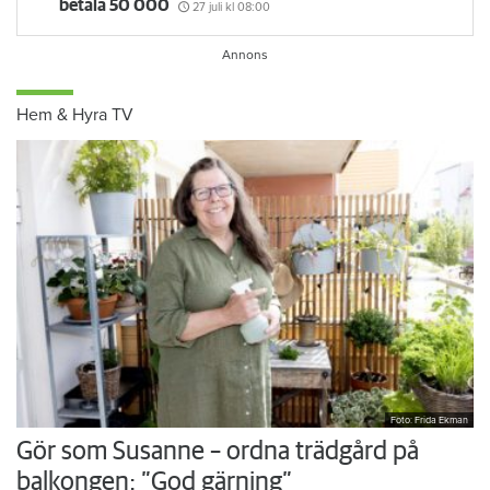
betala 50 000
27 juli
kl 08:00
Hem & Hyra TV
Foto: Frida Ekman
Gör som Susanne – ordna trädgård på
balkongen: ”God gärning”