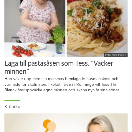
Foto: Frida Ekman
Laga till pastasåsen som Tess: ”Väcker
minnen”
Hon växte upp med sin mammas hemlagade husmanskost och
vurmade för skolmaten. I köket i trean i Rönninge vill Tess Thi
Blanck återuppväcka egna minnen och skapa nya åt sina söner.
Krönikor