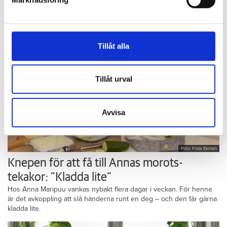
Vi använder enhetsidentifierare för att anpassa innehållet
Tips & Råd
och annonserna till användarna, tillhandahålla funktioner
för sociala medier och analysera vår trafik. Vi
vidarebefordrar även sådana identifierare och annan
Tillåt alla
information från din enhet till de sociala medier och
annons- och analysföretag som vi samarbetar med.
Dessa kan i sin tur kombinera informationen med annan
Tillåt urval
information som du har tillhandahållit eller som de har
samlat in när du har använt deras tjänster.
Avvisa
Foto: Frida Ekman
Knepen för att få till Annas morots-
tekakor: ”Kladda lite”
Hos Anna Maripuu vankas nybakt flera dagar i veckan. För henne
är det avkoppling att slå händerna runt en deg – och den får gärna
kladda lite.