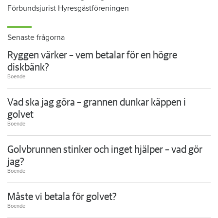
Förbundsjurist Hyresgästföreningen
Senaste frågorna
Ryggen värker – vem betalar för en högre
diskbänk?
Boende
Vad ska jag göra – grannen dunkar käppen i
golvet
Boende
Golvbrunnen stinker och inget hjälper – vad gör
jag?
Boende
Måste vi betala för golvet?
Boende