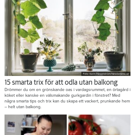
Foto: Karin Hasselström/Newbotanic.se
15 smarta trix för att odla utan balkong
Drömmer du om en grönskande oas i vardagsrummet, en örtagård i
köket eller kanske en välsmakande gurkgardin i fönstret? Med
några smarta tips och trix kan du skapa ett vackert, prunkande hem
– helt utan balkong.