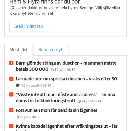
Hem & Hyra finns där du bor
20 lokalredaktörer bevakar hela hyres-Sverige. Välj själv vilka
lokala nyheter du vill se!
Ställ in ditt län
Mest läst
Senaste nytt
Barn glömde stänga av duschen – mamman måste
betala 300 000
30 juli
kl 08:30
Larmade inte om spricka i duschen – vräks efter 30
år
4 augusti
kl 08:30
”Visste inte att man måste ändra adress” – kvinna
döms för folkbokföringsbrott
24 juli
kl 16:10
Försvunnen man får behålla sin lägenhet
29 juli
kl 08:30
Kvinna kapade lägenhet efter vräkningsbeslut – får