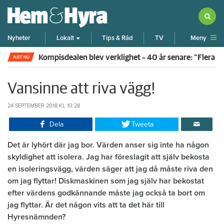
Meny
Nyheter
Lokalt
Tips & Råd
TV
Kompisdealen blev verklighet – 40 år senare: "Flera f
JUST NU
Vansinne att riva vägg!
24 SEPTEMBER 2018
KL 10:28
Dela
Tweeta
Det är lyhört där jag bor. Värden anser sig inte ha någon
skyldighet att isolera. Jag har föreslagit att själv bekosta
en isoleringsvägg, värden säger att jag då måste riva den
om jag flyttar! Diskmaskinen som jag själv har bekostat
efter värdens godkännande måste jag också ta bort om
jag flyttar. Är det någon vits att ta det här till
Hyresnämnden?