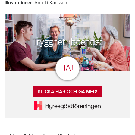
Illustrationer
: Ann-Li Karlsson.
Trygghet i boendet
JA!
KLICKA HÄR OCH GÅ MED!