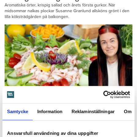
Aromatiska örter, krispig sallad och årets första gurkor. När
midsommar nalkas plockar Susanne Granlund allsköns grönt i den
lilla köksträdgården på balkongen.
Foto: Frida Ekman
Messi älskar Victorias smörgåstårta – trots
Samtycke
Information
Reklaminställningar
Om
den galna ingrediensen
Formbrödsskivor i rader, krämiga fyllningar och krispiga grönsaker.
Det är basen i den svenska klassikern smörgåstårta. Victoria Lalli
Ansvarsfull användning av dina uppgifter