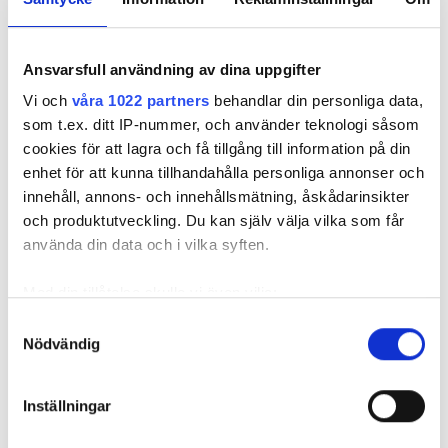
Foto: Tomas Ohlsson
Så sparar du vatten hemma – här är
Ansvarsfull användning av dina uppgifter
Kristins bästa tips
Vi och
våra 1022 partners
behandlar din personliga data,
Knepen är enkla: ”Det är ingen uppoffring alls från min sida”, säger
Kristin Rydberg.
som t.ex. ditt IP-nummer, och använder teknologi såsom
cookies för att lagra och få tillgång till information på din
enhet för att kunna tillhandahålla personliga annonser och
Tips & Råd
innehåll, annons- och innehållsmätning, åskådarinsikter
och produktutveckling. Du kan själv välja vilka som får
använda din data och i vilka syften.
Med din tillåtelse skulle vi även vilja:
Samla in information om din geografiska plats
Samtyckesval
Nödvändig
som kan ha en noggrannhet på upp till flera meter
Identifiera din enhet genom att aktivt skanna den
för specifika kännetecken (fingeravtryck)
Inställningar
Ta reda på mer om hur dina personliga uppgifter
behandlas och ställ in dina preferenser i
detaljsektionen
.