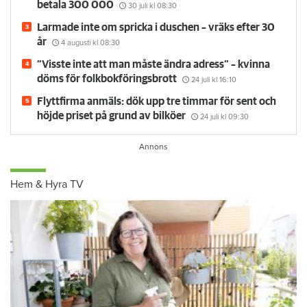
betala 300 000
30 juli
kl 08:30
Larmade inte om spricka i duschen – vräks efter 30
år
4 augusti
kl 08:30
”Visste inte att man måste ändra adress” – kvinna
döms för folkbokföringsbrott
24 juli
kl 16:10
Flyttfirma anmäls: dök upp tre timmar för sent och
höjde priset på grund av bilköer
24 juli
kl 09:30
Hem & Hyra TV