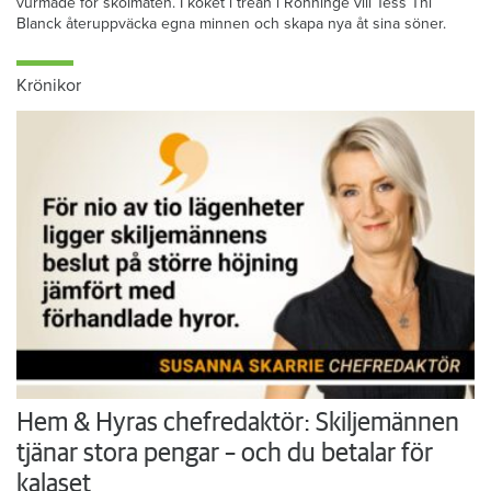
vurmade för skolmaten. I köket i trean i Rönninge vill Tess Thi
Blanck återuppväcka egna minnen och skapa nya åt sina söner.
Krönikor
Hem & Hyras chefredaktör: Skiljemännen
tjänar stora pengar – och du betalar för
kalaset