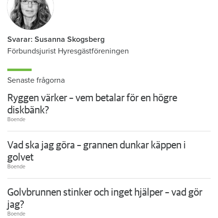
Svarar: Susanna Skogsberg
Förbundsjurist Hyresgästföreningen
Senaste frågorna
Ryggen värker – vem betalar för en högre
diskbänk?
Boende
Vad ska jag göra – grannen dunkar käppen i
golvet
Boende
Golvbrunnen stinker och inget hjälper – vad gör
jag?
Boende