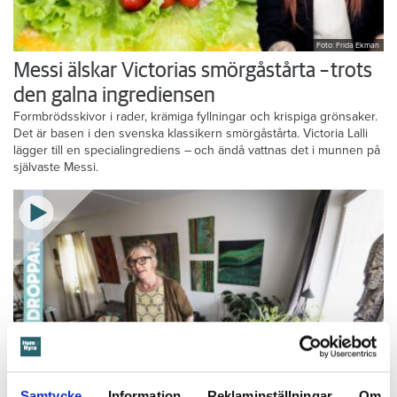
Foto: Frida Ekman
Messi älskar Victorias smörgåstårta – trots
den galna ingrediensen
Formbrödsskivor i rader, krämiga fyllningar och krispiga grönsaker.
Det är basen i den svenska klassikern smörgåstårta. Victoria Lalli
lägger till en specialingrediens – och ändå vattnas det i munnen på
självaste Messi.
Samtycke
Information
Reklaminställningar
Om