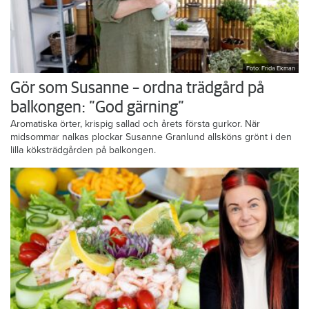
Foto: Frida Ekman
Gör som Susanne – ordna trädgård på
balkongen: ”God gärning”
Aromatiska örter, krispig sallad och årets första gurkor. När
midsommar nalkas plockar Susanne Granlund allsköns grönt i den
lilla köksträdgården på balkongen.