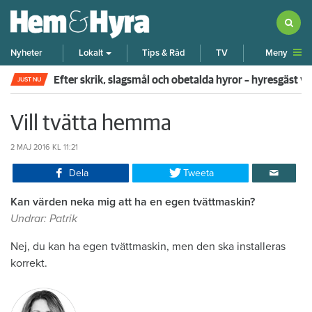
Meny
Nyheter
Lokalt
Tips & Råd
TV
Efter skrik, slagsmål och obetalda hyror – hyresgäst v
JUST NU
Vill tvätta hemma
2 MAJ 2016
KL 11:21
Dela
Tweeta
Kan värden neka mig att ha en egen tvättmaskin?
Undrar: Patrik
Nej, du kan ha egen tvättmaskin, men den ska installeras
korrekt.