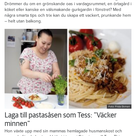
Drömmer du om en grönskande oas i vardagsrummet, en örtagård i
köket eller kanske en välsmakande gurkgardin i fönstret? Med
några smarta tips och trix kan du skapa ett vackert, prunkande hem
– helt utan balkong.
Foto: Frida Ekman
Laga till pastasåsen som Tess: ”Väcker
minnen”
Hon växte upp med sin mammas hemlagade husmanskost och