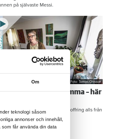
nnen på självaste Messi.
Om
Foto: Tomas Ohlsson
å sparar du vatten hemma – här
r Kristins bästa tips
epen är enkla: ”Det är ingen uppoffring alls från
änder teknologi såsom
n sida”, säger Kristin Rydberg.
rsonliga annonser och innehåll,
a som får använda din data
ps & Råd