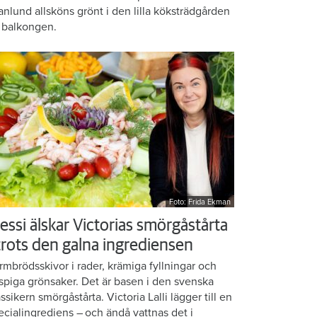
anlund allsköns grönt i den lilla köksträdgården
 balkongen.
Foto: Frida Ekman
essi älskar Victorias smörgåstårta
 trots den galna ingrediensen
rmbrödsskivor i rader, krämiga fyllningar och
ispiga grönsaker. Det är basen i den svenska
assikern smörgåstårta. Victoria Lalli lägger till en
ecialingrediens – och ändå vattnas det i