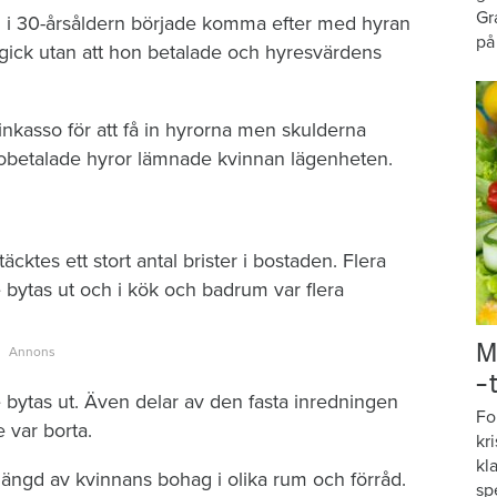
Gr
n i 30-årsåldern började komma efter med hyran
på
 gick utan att hon betalade och hyresvärdens
nkasso för att få in hyrorna men skulderna
 obetalade hyror lämnade kvinnan lägenheten.
ktes ett stort antal brister i bostaden. Flera
bytas ut och i kök och badrum var flera
M
–
 bytas ut. Även delar av den fasta inredningen
Fo
 var borta.
kr
kl
ängd av kvinnans bohag i olika rum och förråd.
sp