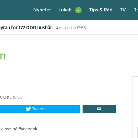
Nyheter
Lokalt
Tips & Råd
TV
R
 hyran för 172 000 hushåll
4 augusti
kl 17:55
en
012
KL 15:56
Tweeta
ölja oss på Facebook.