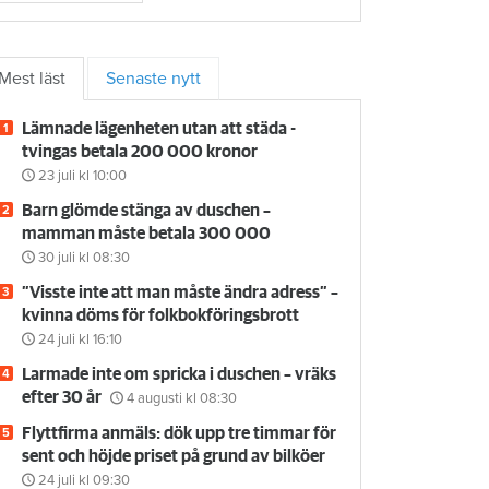
Mest läst
Senaste nytt
Lämnade lägenheten utan att städa -
tvingas betala 200 000 kronor
23 juli
kl 10:00
Barn glömde stänga av duschen –
mamman måste betala 300 000
30 juli
kl 08:30
”Visste inte att man måste ändra adress” –
kvinna döms för folkbokföringsbrott
24 juli
kl 16:10
Larmade inte om spricka i duschen – vräks
efter 30 år
4 augusti
kl 08:30
Flyttfirma anmäls: dök upp tre timmar för
sent och höjde priset på grund av bilköer
24 juli
kl 09:30