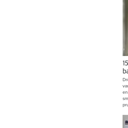
15
b
Dr
va
en
sm
pr