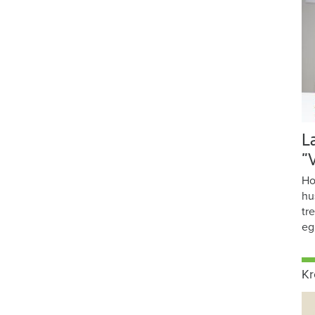
L
”
Ho
hu
tr
eg
Kr