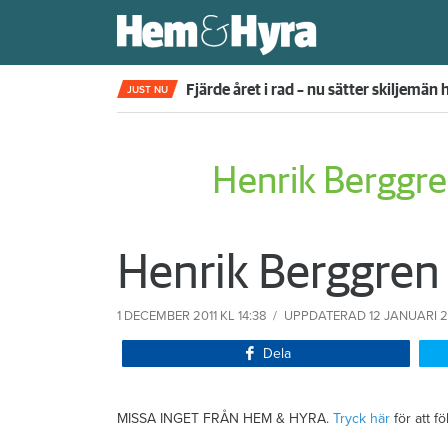
Fjärde året i rad – nu sätter skiljemän
JUST NU
Henrik Berggr
Henrik Berggren
1 DECEMBER 2011
KL 14:38
UPPDATERAD
12 JANUARI 2
Dela
MISSA INGET FRÅN HEM & HYRA.
Tryck här
för att f