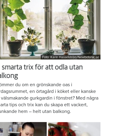
Foto: Karin Hasselström/Newbotanic.se
 smarta trix för att odla utan
alkong
ömmer du om en grönskande oas i
rdagsrummet, en örtagård i köket eller kanske
 välsmakande gurkgardin i fönstret? Med några
arta tips och trix kan du skapa ett vackert,
unkande hem – helt utan balkong.