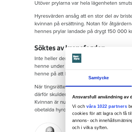
Utöver prylarna var hela lägenheten smuts
Hyresvärden ansåg att en stor del av brist
kvinnan på ersättning. Notan för åtgärderna
hennes prylar landade på drygt 150 000 k
Söktes av kronofogden
Inte heller den här räkningen ville kvinnan
henne under flera månader men utan att ly
henne på att betala skulderna.
Samtycke
När tingsrätten i Eksjö prövade stämningen
därför skulden genom en så kallad tredsko
Ansvarsfull användning av d
Kvinnan är nu skyldig att betala Eksjöbost
Vi och
våra 1022 partners
be
obetalda hyror och bristerna hon orsakat i
cookies för att lagra och få t
annons- och innehållsmätning
Jakob Kindesjö
och i vilka syften.