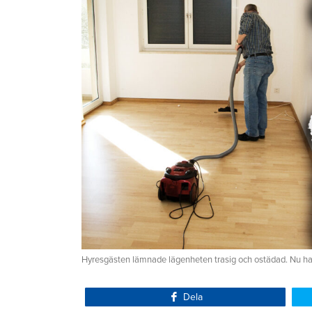
Hyresgästen lämnade lägenheten trasig och ostädad. Nu har E
Dela