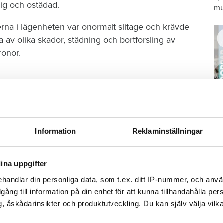
ig och ostädad.
mu
erna i lägenheten var onormalt slitage och krävde
 av olika skador, städning och bortforsling av
ronor.
 betala. Kronofogden gjorde flera försök att delge
ckas. I våras gick hyresvärden vidare och stämde
Information
Reklaminställningar
 gick kvinnan inte att nå och domstolen fastslog
S
dom, när ena parten uteblir vid förhandlingen.
ä
ina uppgifter
äder 192 408 kronor plus ränta bland annat för
Kn
handlar din personliga data, som t.ex. ditt IP-nummer, och anv
 lägenheten.
mi
illgång till information på din enhet för att kunna tillhandahålla pe
, åskådarinsikter och produktutveckling. Du kan själv välja vilk
Ti