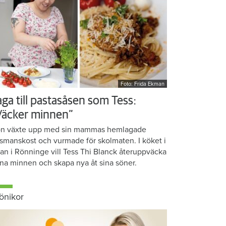
Foto: Frida Ekman
aga till pastasåsen som Tess:
Väcker minnen”
n växte upp med sin mammas hemlagade
smanskost och vurmade för skolmaten. I köket i
ean i Rönninge vill Tess Thi Blanck återuppväcka
na minnen och skapa nya åt sina söner.
önikor