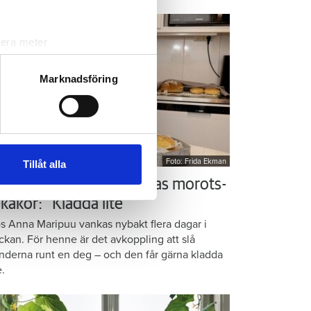
lera meter
ryck)
ljsektionen
. Du kan ändra
Marknadsföring
andahålla funktioner för
n information från din enhet
 tur kombinera informationen
Foto: Frida Ekman
Tillåt alla
deras tjänster.
nepen för att få till Annas morots-
kakor: ”Kladda lite”
s Anna Maripuu vankas nybakt flera dagar i
ckan. För henne är det avkoppling att slå
nderna runt en deg – och den får gärna kladda
e.