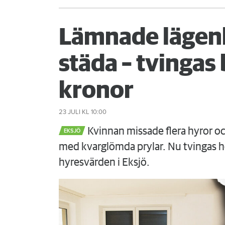
Lämnade lägenh
städa – tvinga
kronor
23 JULI
KL 10:00
Kvinnan missade flera hyror o
EKSJÖ
med kvarglömda prylar. Nu tvingas h
hyresvärden i Eksjö.