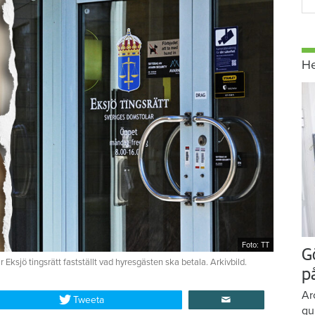
H
Foto: TT
G
ksjö tingsrätt fastställt vad hyresgästen ska betala. Arkivbild.
p
Ar
Tweeta
gu