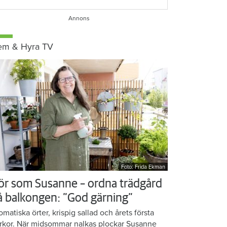
em & Hyra TV
Foto: Frida Ekman
ör som Susanne – ordna trädgård
å balkongen: ”God gärning”
omatiska örter, krispig sallad och årets första
rkor. När midsommar nalkas plockar Susanne