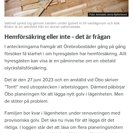
Foto: Arkivbild: Anna Rytterbrant
Foto: Arkivbild: Anna Rytterbrant
Vattnet spred sig genom sanden under golvet in till vardagsrum och kök.
Biden är en arkivbild från en annan vattenskada.
Hemförsäkring eller inte – det är frågan
I anteckningarna framgår att Örebrobostäder gång på gång
försöker få klarhet i om hyresgästen har hemförsäkring. Allt
hyresgästen kan visa är en påminnelse om en obetald
olycksfallsförsäkring.
Det är den 27 juni 2023 och en anställd vid Öbo skriver
”Torrt!” med utropstecken i arbetsloggen. Därmed påbörjar
Öbo planeringen för att lägga nytt golv i lägenheten. Men
de stöter på problem.
Familjen bor kvar i lägenheten under renoveringen med
provisoriska golv. Det ska nu rivas för att lägga dit det
riktiga. I loggen står det att läsa om flera planeringsmöten