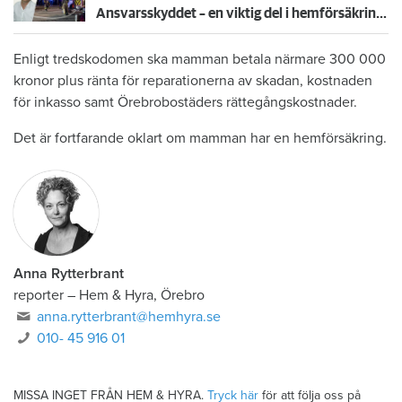
Ansvarsskyddet – en viktig del i hemförsäkringen
Enligt tredskodomen ska mamman betala närmare 300 000
kronor plus ränta för reparationerna av skadan, kostnaden
för inkasso samt Örebrobostäders rättegångskostnader.
Det är fortfarande oklart om mamman har en hemförsäkring.
Anna Rytterbrant
reporter
–
Hem & Hyra, Örebro
anna.rytterbrant@hemhyra.se
010- 45 916 01
MISSA INGET FRÅN HEM & HYRA.
Tryck här
för att följa oss på