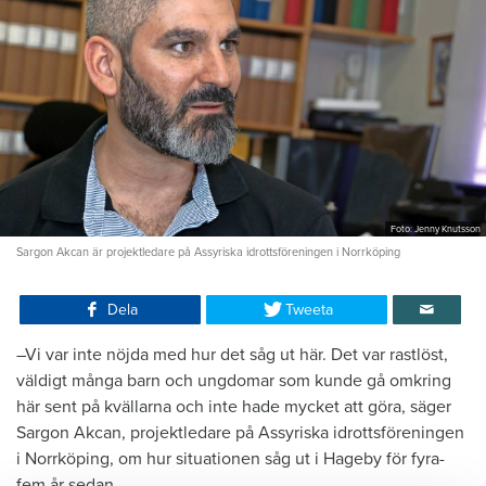
Foto: Jenny Knutsson
Sargon Akcan är projektledare på Assyriska idrottsföreningen i Norrköping
Dela
Tweeta
–Vi var inte nöjda med hur det såg ut här. Det var rastlöst,
väldigt många barn och ungdomar som kunde gå omkring
här sent på kvällarna och inte hade mycket att göra, säger
Sargon Akcan, projektledare på Assyriska idrottsföreningen
i Norrköping, om hur situationen såg ut i Hageby för fyra-
fem år sedan.