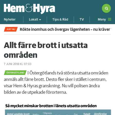
Meny
Nyheter
Lokalt
Tips & Råd
TV
Rökte inomhus och övergav lägenheten – nu kräver 
JUST NU
Allt färre brott i utsatta
områden
7 JUNI 2018
KL 07:03
I Östergötlands två största utsatta områden
ÖSTERGÖTLAND
anmäls allt färre brott. Desto fler sker i stället i centrum,
visar Hem & Hyras granskning. Nu vill polisen ändra
bilden av de utpekade förorterna.