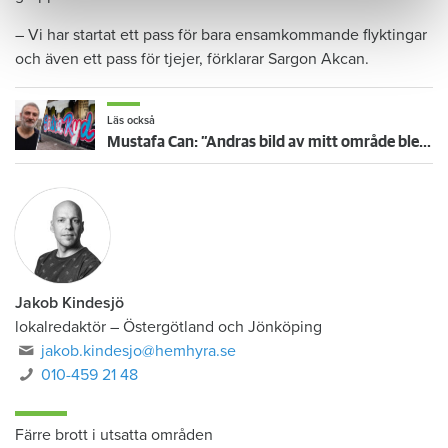
– Vi har startat ett pass för bara ensamkommande flyktingar
och även ett pass för tjejer, förklarar Sargon Akcan.
Läs också
Mustafa Can: ”Andras bild av mitt område blev till slut också min egen”
Jakob Kindesjö
lokalredaktör
–
Östergötland och Jönköping
jakob.kindesjo@hemhyra.se
010-459 21 48
Färre brott i utsatta områden