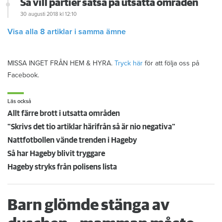
Så vill partier satsa på utsatta områden
30 augusti 2018
kl 12:10
Visa alla 8 artiklar i samma ämne
MISSA INGET FRÅN HEM & HYRA.
Tryck här
för att följa oss på
Facebook.
Läs också
Allt färre brott i utsatta områden
"Skrivs det tio artiklar härifrån så är nio negativa"
Nattfotbollen vände trenden i Hageby
Så har Hageby blivit tryggare
Hageby stryks från polisens lista
Barn glömde stänga av