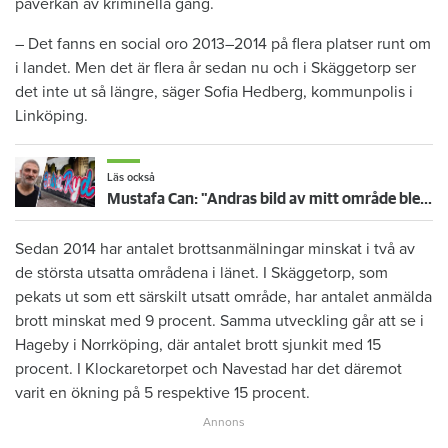
påverkan av kriminella gäng.
– Det fanns en social oro 2013–2014 på flera platser runt om
i landet. Men det är flera år sedan nu och i Skäggetorp ser
det inte ut så längre, säger Sofia Hedberg, kommunpolis i
Linköping.
Läs också
Mustafa Can: "Andras bild av mitt område blev till slut också min egen"
Sedan 2014 har antalet brottsanmälningar minskat i två av
de största utsatta områdena i länet. I Skäggetorp, som
pekats ut som ett särskilt utsatt område, har antalet anmälda
brott minskat med 9 procent. Samma utveckling går att se i
Hageby i Norrköping, där antalet brott sjunkit med 15
procent. I Klockaretorpet och Navestad har det däremot
varit en ökning på 5 respektive 15 procent.