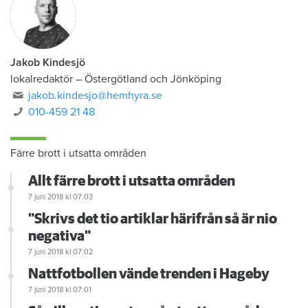
Jakob Kindesjö
lokalredaktör
–
Östergötland och Jönköping
jakob.kindesjo@hemhyra.se
010-459 21 48
Färre brott i utsatta områden
Allt färre brott i utsatta områden
7 juni 2018
kl 07:03
"Skrivs det tio artiklar härifrån så är nio
negativa"
7 juni 2018
kl 07:02
Nattfotbollen vände trenden i Hageby
7 juni 2018
kl 07:01