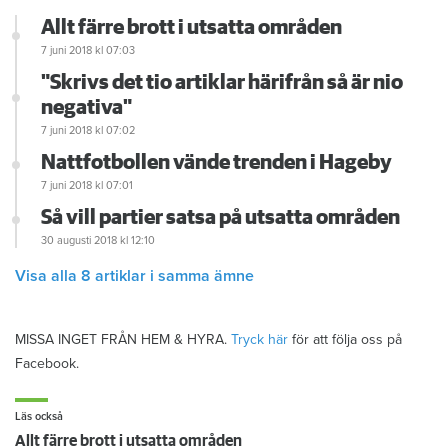
Allt färre brott i utsatta områden
7 juni 2018
kl 07:03
"Skrivs det tio artiklar härifrån så är nio
negativa"
7 juni 2018
kl 07:02
Nattfotbollen vände trenden i Hageby
7 juni 2018
kl 07:01
Så vill partier satsa på utsatta områden
30 augusti 2018
kl 12:10
Visa alla 8 artiklar i samma ämne
MISSA INGET FRÅN HEM & HYRA.
Tryck här
för att följa oss på
Facebook.
Läs också
Allt färre brott i utsatta områden