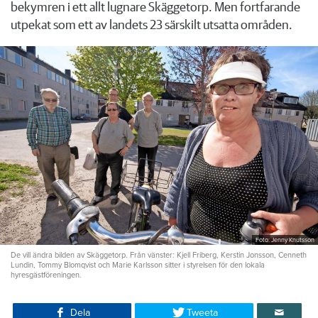
bekymren i ett allt lugnare Skäggetorp. Men fortfarande
utpekat som ett av landets 23 särskilt utsatta områden.
Foto: Jenny Knutsson
De vill ändra bilden av Skäggetorp. Från vänster: Kjell Friberg, Kerstin Jonsson, Cenneth
Lundin, Tommy Blomqvist och Marie Karlsson sitter i styrelsen för den lokala
hyresgästföreningen.
Dela
Tweeta