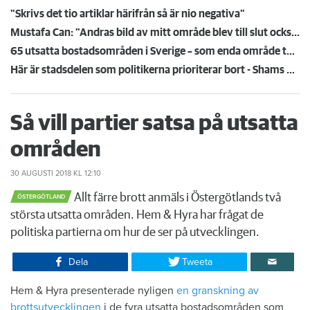
"Skrivs det tio artiklar härifrån så är nio negativa"
Mustafa Can: "Andras bild av mitt område blev till slut också min egen"
65 utsatta bostadsområden i Sverige – som enda område tas Andersberg i Halmstad bort
Här är stadsdelen som politikerna prioriterar bort - Shams område blir allt tystare
Så vill partier satsa på utsatta
områden
30 AUGUSTI 2018
KL 12:10
Allt färre brott anmäls i Östergötlands två
ÖSTERGÖTLAND
största utsatta områden. Hem & Hyra har frågat de
politiska partierna om hur de ser på utvecklingen.
Dela
Tweeta
Hem & Hyra presenterade nyligen
en granskning av
brottsutvecklingen
i de fyra utsatta bostadsområden som