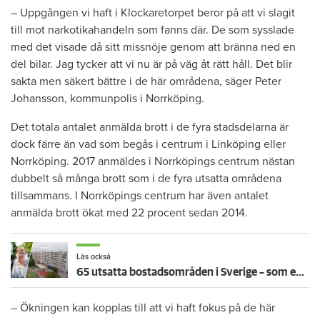
– Uppgången vi haft i Klockaretorpet beror på att vi slagit
till mot narkotikahandeln som fanns där. De som sysslade
med det visade då sitt missnöje genom att bränna ned en
del bilar. Jag tycker att vi nu är på väg åt rätt håll. Det blir
sakta men säkert bättre i de här områdena, säger Peter
Johansson, kommunpolis i Norrköping.
Det totala antalet anmälda brott i de fyra stadsdelarna är
dock färre än vad som begås i centrum i Linköping eller
Norrköping. 2017 anmäldes i Norrköpings centrum nästan
dubbelt så många brott som i de fyra utsatta områdena
tillsammans. I Norrköpings centrum har även antalet
anmälda brott ökat med 22 procent sedan 2014.
Läs också
65 utsatta bostadsområden i Sverige – som enda område tas Andersberg i Halmstad bort
– Ökningen kan kopplas till att vi haft fokus på de här