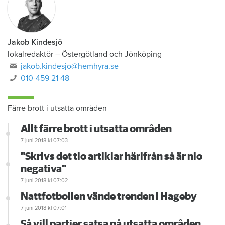
Jakob Kindesjö
lokalredaktör
–
Östergötland och Jönköping
jakob.kindesjo@hemhyra.se
010-459 21 48
Färre brott i utsatta områden
Allt färre brott i utsatta områden
7 juni 2018
kl 07:03
"Skrivs det tio artiklar härifrån så är nio
negativa"
7 juni 2018
kl 07:02
Nattfotbollen vände trenden i Hageby
7 juni 2018
kl 07:01
Så vill partier satsa på utsatta områden