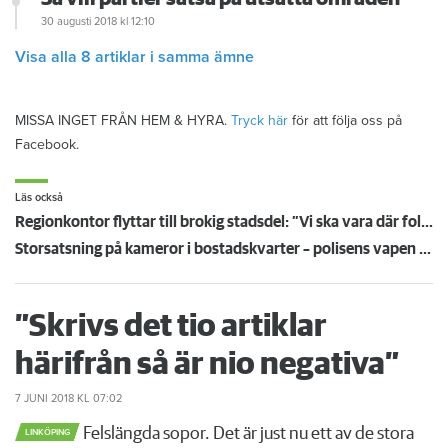
30 augusti 2018
kl 12:10
Visa alla 8 artiklar i samma ämne
MISSA INGET FRÅN HEM & HYRA.
Tryck här
för att följa oss på
Facebook.
Läs också
Regionkontor flyttar till brokig stadsdel: ”Vi ska vara där folk är”
Storsatsning på kameror i bostadskvarter – polisens vapen mot gängkriminalitet
”Skrivs det tio artiklar
härifrån så är nio negativa”
7 JUNI 2018
KL 07:02
Felslängda sopor. Det är just nu ett av de stora
LINKÖPING