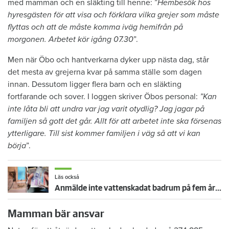
med mamman och en släkting till henne: ”
Hembesök hos
hyresgästen för att visa och förklara vilka grejer som måste
flyttas och att de måste komma iväg hemifrån på
morgonen. Arbetet kör igång 07.30
”.
Men när Öbo och hantverkarna dyker upp nästa dag, står
det mesta av grejerna kvar på samma ställe som dagen
innan. Dessutom ligger flera barn och en släkting
fortfarande och sover. I loggen skriver Öbos personal:
”Kan
inte låta bli att undra var jag varit otydlig? Jag jagar på
familjen så gott det går. Allt för att arbetet inte ska försenas
ytterligare. Till sist kommer familjen i väg så att vi kan
börja
”.
Läs också
Anmälde inte vattenskadat badrum på fem år – krävs på 125 000 kronor
Mamman bär ansvar