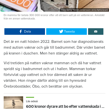
Foto: Getty/ Tommy Andersson/ Anna Rytterbrant
En mamma får betala 300 000 kronor efter att ett barn satt på en vattenkran. Arkivbild
från en annan vattenskada.
Dela
Tweeta
Det är en natt hösten 2022. Barnet som har diagnostiserats
med autism vaknar och går till badrummet. Där vrider barnet
på kranen i duschen. Men hen stänger aldrig av vattnet.
Vid tretiden på natten vaknar mamman och då har vattnet
spridit sig i badrummet och ut i hallen. Mamman torkar
förtvivlat upp vattnet och tror därmed att saken är ur
världen. Hon ringer därför aldrig till sin hyresvärd
Örebrobostäder, Öbo, och berättar om olyckan.
Läs också
600 kronor dyrare att bo efter vattenskada i Varberg