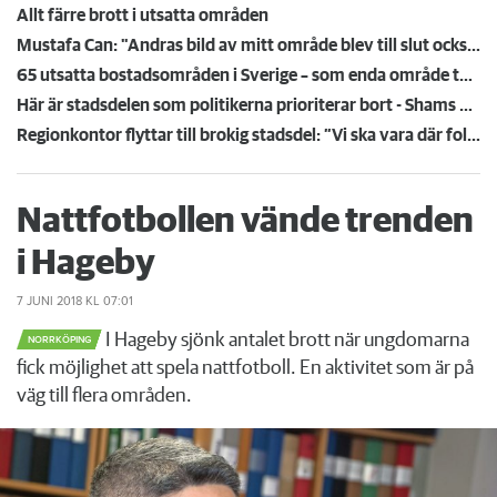
Allt färre brott i utsatta områden
Mustafa Can: "Andras bild av mitt område blev till slut också min egen"
65 utsatta bostadsområden i Sverige – som enda område tas Andersberg i Halmstad bort
Här är stadsdelen som politikerna prioriterar bort - Shams område blir allt tystare
Regionkontor flyttar till brokig stadsdel: ”Vi ska vara där folk är”
Nattfotbollen vände trenden
i Hageby
7 JUNI 2018
KL 07:01
I Hageby sjönk antalet brott när ungdomarna
NORRKÖPING
fick möjlighet att spela nattfotboll. En aktivitet som är på
väg till flera områden.