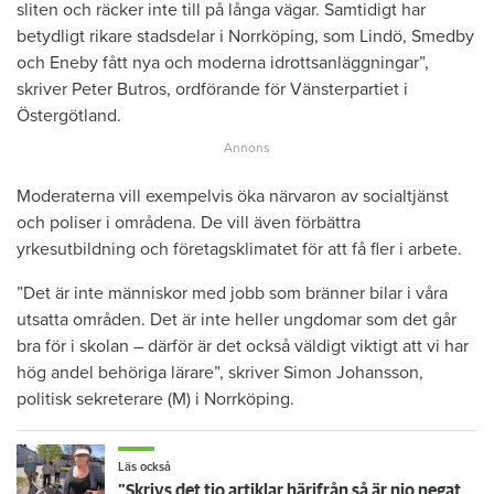
sliten och räcker inte till på långa vägar. Samtidigt har
betydligt rikare stadsdelar i Norrköping, som Lindö, Smedby
och Eneby fått nya och moderna idrottsanläggningar”,
skriver Peter Butros, ordförande för Vänsterpartiet i
Östergötland.
Moderaterna vill exempelvis öka närvaron av socialtjänst
och poliser i områdena. De vill även förbättra
yrkesutbildning och företagsklimatet för att få fler i arbete.
”Det är inte människor med jobb som bränner bilar i våra
utsatta områden. Det är inte heller ungdomar som det går
bra för i skolan – därför är det också väldigt viktigt att vi har
hög andel behöriga lärare”, skriver Simon Johansson,
politisk sekreterare (M) i Norrköping.
Läs också
”Skrivs det tio artiklar härifrån så är nio negativa”