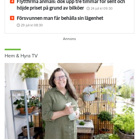
Flyttfirma anmäls: dök upp tre timmar för sent och
höjde priset på grund av bilköer
24 juli
kl 09:30
Försvunnen man får behålla sin lägenhet
29 juli
kl 08:30
Hem & Hyra TV