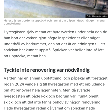
Foto: Hyresnämnden
Foto: Hyresnämnden
Hyresgästen borde ha upptäckt och larmat om glipan i duschväggen, menar
domstolarna.
Hyresgästen själv menar att hyresvärden under hela den tid
han bott där varken gjort några inspektioner eller något
underhåll av badrummet, och att det är anledningen till att
sprickan har kunnat uppstå. Sprickan var heller inte så lätt
att upptäcka, menar han.
Tyckte inte renovering var nödvändig
Värden har en annan uppfattning, och påpekar att företaget
redan 2024 vände sig till hyresgästen med ett erbjudande
om att renovera hela lägenheten. Men då svarade
hyresgästen att både kök och badrum var i funktionellt
skick, och att det inte fanns behov av någon renovering.
Hade hyresgästen redan då varnat om sprickan hade