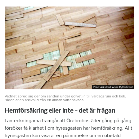
Foto: Arkivbild: Anna Rytterbrant
Foto: Arkivbild: Anna Rytterbrant
Vattnet spred sig genom sanden under golvet in till vardagsrum och kök.
Biden är en arkivbild från en annan vattenskada.
Hemförsäkring eller inte – det är frågan
I anteckningarna framgår att Örebrobostäder gång på gång
försöker få klarhet i om hyresgästen har hemförsäkring. Allt
hyresgästen kan visa är en påminnelse om en obetald