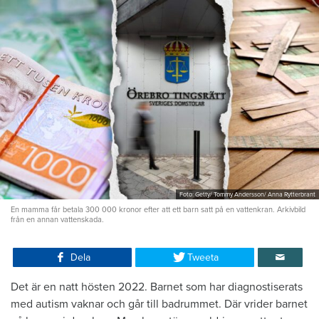
Foto: Getty/ Tommy Andersson/ Anna Rytterbrant
En mamma får betala 300 000 kronor efter att ett barn satt på en vattenkran. Arkivbild
från en annan vattenskada.
Dela
Tweeta
Det är en natt hösten 2022. Barnet som har diagnostiserats
med autism vaknar och går till badrummet. Där vrider barnet