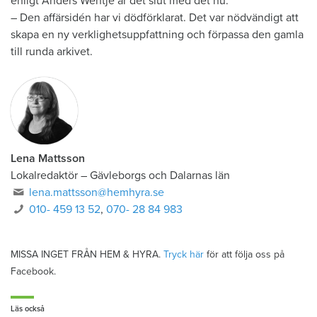
enligt Anders Wehtje är det slut med det nu:
– Den affärsidén har vi dödförklarat. Det var nödvändigt att
skapa en ny verklighetsuppfattning och förpassa den gamla
till runda arkivet.
Lena Mattsson
Lokalredaktör
–
Gävleborgs och Dalarnas län
lena.mattsson@hemhyra.se
010- 459 13 52
,
070- 28 84 983
MISSA INGET FRÅN HEM & HYRA.
Tryck här
för att följa oss på
Facebook.
Läs också