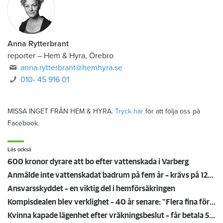
Anna Rytterbrant
reporter
–
Hem & Hyra, Örebro
anna.rytterbrant@hemhyra.se
010- 45 916 01
MISSA INGET FRÅN HEM & HYRA.
Tryck här
för att följa oss på
Facebook.
Läs också
600 kronor dyrare att bo efter vattenskada i Varberg
Anmälde inte vattenskadat badrum på fem år – krävs på 125 000 kronor
Ansvarsskyddet – en viktig del i hemförsäkringen
Kompisdealen blev verklighet – 40 år senare: "Flera fina fördelar med att dela bostad"
Kvinna kapade lägenhet efter vräkningsbeslut – får betala 50 000