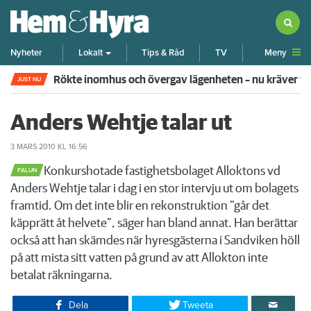
Meny
Nyheter
Lokalt
Tips & Råd
TV
Rökte inomhus och övergav lägenheten – nu kräver 
JUST NU
Anders Wehtje talar ut
3 MARS 2010
KL 16:56
​Konkurshotade fastighetsbolaget Alloktons vd
FALUN
Anders Wehtje talar i dag i en stor intervju ut om bolagets
framtid. Om det inte blir en rekonstruktion ”går det
käpprätt åt helvete”, säger han bland annat. Han berättar
också att han skämdes när hyresgästerna i Sandviken höll
på att mista sitt vatten på grund av att Allokton inte
betalat räkningarna.
Dela
Tweeta