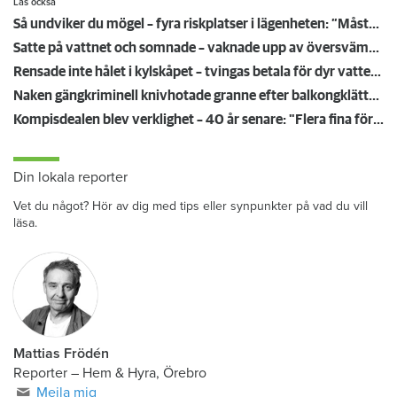
Läs också
Så undviker du mögel – fyra riskplatser i lägenheten: ”Måste städa bort”
Satte på vattnet och somnade – vaknade upp av översvämning hos grannen
Rensade inte hålet i kylskåpet – tvingas betala för dyr vattenskada
Naken gängkriminell knivhotade granne efter balkongklättring
Kompisdealen blev verklighet – 40 år senare: "Flera fina fördelar med att dela bostad"
Din lokala reporter
Vet du något? Hör av dig med tips eller synpunkter på vad du vill
läsa.
Mattias Frödén
Reporter
–
Hem & Hyra, Örebro
Mejla mig