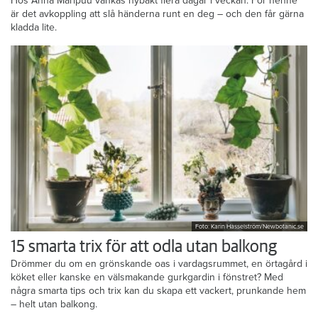
Hos Anna Maripuu vankas nybakt flera dagar i veckan. För henne
är det avkoppling att slå händerna runt en deg – och den får gärna
kladda lite.
Foto: Karin Hasselström/Newbotanic.se
15 smarta trix för att odla utan balkong
Drömmer du om en grönskande oas i vardagsrummet, en örtagård i
köket eller kanske en välsmakande gurkgardin i fönstret? Med
några smarta tips och trix kan du skapa ett vackert, prunkande hem
– helt utan balkong.