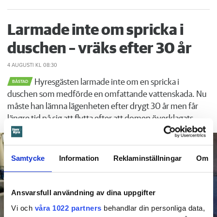
Larmade inte om spricka i
duschen – vräks efter 30 år
4 AUGUSTI
KL 08:30
Hyresgästen larmade inte om en spricka i
BÅSTAD
duschen som medförde en omfattande vattenskada. Nu
måste han lämna lägenheten efter drygt 30 år men får
längre tid på sig att flytta efter att domen överklagats.
Samtycke
Information
Reklaminställningar
Om
Ansvarsfull användning av dina uppgifter
Vi och
våra 1022 partners
behandlar din personliga data,