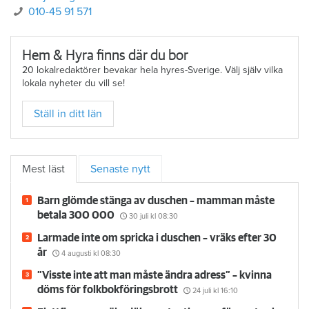
010-45 91 571
Hem & Hyra finns där du bor
20 lokalredaktörer bevakar hela hyres-Sverige. Välj själv vilka
lokala nyheter du vill se!
Ställ in ditt län
Mest läst
Senaste nytt
Barn glömde stänga av duschen – mamman måste
betala 300 000
30 juli
kl 08:30
Larmade inte om spricka i duschen – vräks efter 30
år
4 augusti
kl 08:30
”Visste inte att man måste ändra adress” – kvinna
döms för folkbokföringsbrott
24 juli
kl 16:10