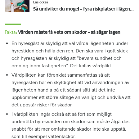
Läs också
Så undviker du mögel – fyra riskplatser i lägenheten: ”Måste städa bort”
Fakta:
Värden måste få veta om skador – så säger lagen
En hyresgäst är skyldig att väl vårda lägenheten under
hyrestiden och hålla den ren. Den ska vara i gott skick
och hyresgästen är skyldig att ”bevara sundhet och
ordning inom fastigheten”. Det kallas vårdplikt.
Vårdplikten kan förenklat sammanfattas så att
hyresgästen har en skyldighet att vid användningen av
lägenheten handla på ett sådant sätt att det inte
uppkommer ett större slitage än vanligt och undvika att
det uppstår risker för skador.
I vårdplikten ingår också att så fort som möjligt
underrätta hyresvärden om skador som måste åtgärdas
snabbt för att mer omfattande skador inte ska uppstå,
som till exempel vattenläckor.