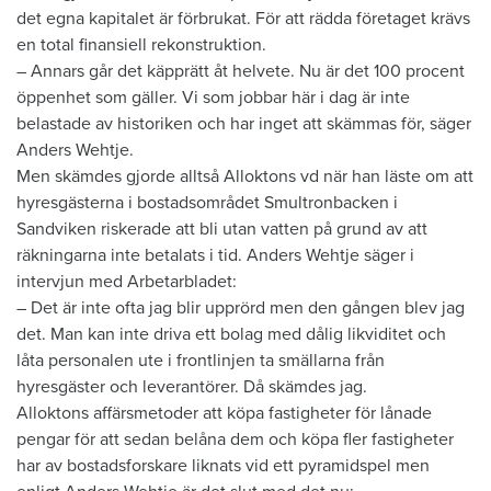
det egna kapitalet är förbrukat. För att rädda företaget krävs
en total finansiell rekonstruktion.
– Annars går det käpprätt åt helvete. Nu är det 100 procent
öppenhet som gäller. Vi som jobbar här i dag är inte
belastade av historiken och har inget att skämmas för, säger
Anders Wehtje.
Men skämdes gjorde alltså Alloktons vd när han läste om att
hyresgästerna i bostadsområdet Smultronbacken i
Sandviken riskerade att bli utan vatten på grund av att
räkningarna inte betalats i tid. Anders Wehtje säger i
intervjun med Arbetarbladet:
– Det är inte ofta jag blir upprörd men den gången blev jag
det. Man kan inte driva ett bolag med dålig likviditet och
låta personalen ute i frontlinjen ta smällarna från
hyresgäster och leverantörer. Då skämdes jag.
Alloktons affärsmetoder att köpa fastigheter för lånade
pengar för att sedan belåna dem och köpa fler fastigheter
har av bostadsforskare liknats vid ett pyramidspel men