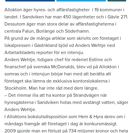
​Allokton äger hyres- och affärsfastigheter i 19 kommuner i
landet. I Sandviken har man 450 lägenheter och i Gävle 271.
Dessutom äger man stora delar av affärsfastigheterna i
centrala Falun, Borlänge och Söderhamn.
På grund av de många artiklar som skrivits om företaget i
lokalpressen i Gästrikland bjöd vd Anders Wehtje ned
Arbetarbladets reporter för en intervju.
Anders Wehtje, tidigare chef för rederiet Estline och
finanschef på svenska McDonalds, blev vd på Allokton i
somras och i intervjun börjar han med att berätta att
företaget ska lämna de exklusiva kontorslokalerna i
Stockholm. Man har inte råd med dem längre.
– Det rimmar illa att ha kontor på Strandvägen när
hyresgästerna i Sandviken hotas med avstängt vatten, säger
Anders Wehtje.
I Alloktons bokslutsdisposition som Hem & Hyra skrev om i
måndags framgår att företaget i dag är konkursmässigt.
2009 gjorde man en förlust på 734 miljoner kronor och hela