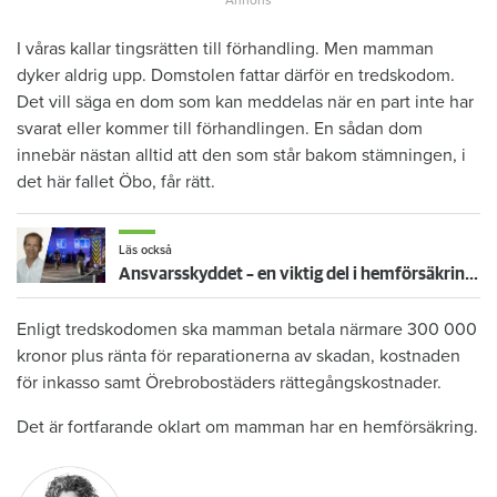
I våras kallar tingsrätten till förhandling. Men mamman
dyker aldrig upp. Domstolen fattar därför en tredskodom.
Det vill säga en dom som kan meddelas när en part inte har
svarat eller kommer till förhandlingen. En sådan dom
innebär nästan alltid att den som står bakom stämningen, i
det här fallet Öbo, får rätt.
Läs också
Ansvarsskyddet – en viktig del i hemförsäkringen
Enligt tredskodomen ska mamman betala närmare 300 000
kronor plus ränta för reparationerna av skadan, kostnaden
för inkasso samt Örebrobostäders rättegångskostnader.
Det är fortfarande oklart om mamman har en hemförsäkring.