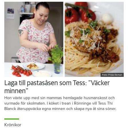
Foto: Frida Ekman
Laga till pastasåsen som Tess: ”Väcker
minnen”
Hon växte upp med sin mammas hemlagade husmanskost och
vurmade för skolmaten. I köket i trean i Rönninge vill Tess Thi
Blanck återuppväcka egna minnen och skapa nya åt sina söner.
Krönikor