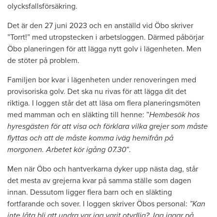
olycksfallsförsäkring.
Det är den 27 juni 2023 och en anställd vid Öbo skriver
”Torrt!” med utropstecken i arbetsloggen. Därmed påbörjar
Öbo planeringen för att lägga nytt golv i lägenheten. Men
de stöter på problem.
Familjen bor kvar i lägenheten under renoveringen med
provisoriska golv. Det ska nu rivas för att lägga dit det
riktiga. I loggen står det att läsa om flera planeringsmöten
med mamman och en släkting till henne: ”
Hembesök hos
hyresgästen för att visa och förklara vilka grejer som måste
flyttas och att de måste komma iväg hemifrån på
morgonen. Arbetet kör igång 07.30
”.
Men när Öbo och hantverkarna dyker upp nästa dag, står
det mesta av grejerna kvar på samma ställe som dagen
innan. Dessutom ligger flera barn och en släkting
fortfarande och sover. I loggen skriver Öbos personal:
”Kan
inte låta bli att undra var jag varit otydlig? Jag jagar på