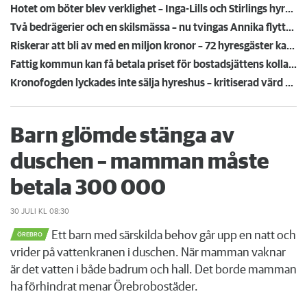
Hotet om böter blev verklighet – Inga-Lills och Stirlings hyresvärdar får betala 75 000: ”Herregud så onödigt”
Två bedrägerier och en skilsmässa – nu tvingas Annika flytta runt i jakt på lägre hyra
Riskerar att bli av med en miljon kronor – 72 hyresgäster kan förlora sina depositioner efter konkurs
Fattig kommun kan få betala priset för bostadsjättens kollaps
Kronofogden lyckades inte sälja hyreshus – kritiserad värd får behålla dem tills vidare
Barn glömde stänga av
duschen – mamman måste
betala 300 000
30 JULI
KL 08:30
Ett barn med särskilda behov går upp en natt och
ÖREBRO
vrider på vattenkranen i duschen. När mamman vaknar
är det vatten i både badrum och hall. Det borde mamman
ha förhindrat menar Örebrobostäder.