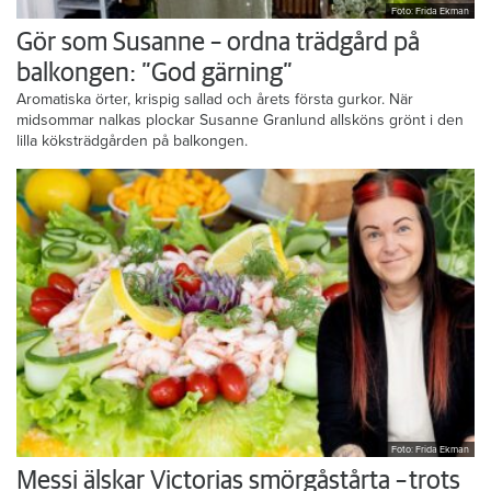
Foto: Frida Ekman
Gör som Susanne – ordna trädgård på
balkongen: ”God gärning”
Aromatiska örter, krispig sallad och årets första gurkor. När
midsommar nalkas plockar Susanne Granlund allsköns grönt i den
lilla köksträdgården på balkongen.
Foto: Frida Ekman
Messi älskar Victorias smörgåstårta – trots