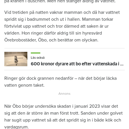
på kranen i duschen. Men hen stänger aldrig av vattnet.
Vid tretiden på natten vaknar mamman och då har vattnet
spridit sig i badrummet och ut i hallen. Mamman torkar
förtvivlat upp vattnet och tror därmed att saken är ur
världen. Hon ringer därför aldrig till sin hyresvärd
Örebrobostäder, Öbo, och berättar om olyckan.
Läs också
600 kronor dyrare att bo efter vattenskada i Varberg
Ringer gör dock grannen nedanför – när det börjar läcka
vatten genom taket.
När Öbo börjar undersöka skadan i januari 2023 visar det
sig att den är större än man först trott. Sanden under golvet
har sugit upp vattnet så att det spridit sig in i både kök och
vardagsrum.