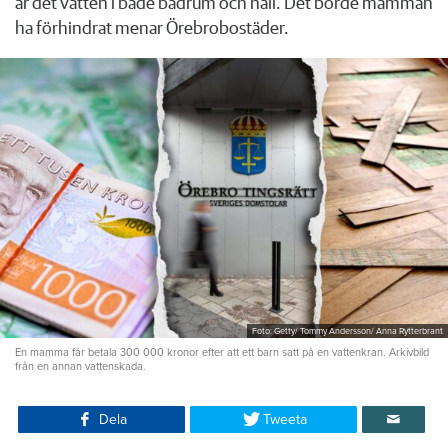
är det vatten i både badrum och hall. Det borde mamman
ha förhindrat menar Örebrobostäder.
Foto: Getty/ Tommy Andersson/ Anna Rytterbrant
En mamma får betala 300 000 kronor efter att ett barn satt på en vattenkran. Arkivbild
från en annan vattenskada.
Dela
Tweeta