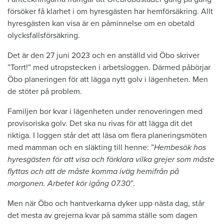
försöker få klarhet i om hyresgästen har hemförsäkring. Allt
hyresgästen kan visa är en påminnelse om en obetald
olycksfallsförsäkring.
Det är den 27 juni 2023 och en anställd vid Öbo skriver
”Torrt!” med utropstecken i arbetsloggen. Därmed påbörjar
Öbo planeringen för att lägga nytt golv i lägenheten. Men
de stöter på problem.
Familjen bor kvar i lägenheten under renoveringen med
provisoriska golv. Det ska nu rivas för att lägga dit det
riktiga. I loggen står det att läsa om flera planeringsmöten
med mamman och en släkting till henne: ”
Hembesök hos
hyresgästen för att visa och förklara vilka grejer som måste
flyttas och att de måste komma iväg hemifrån på
morgonen. Arbetet kör igång 07.30
”.
Men när Öbo och hantverkarna dyker upp nästa dag, står
det mesta av grejerna kvar på samma ställe som dagen