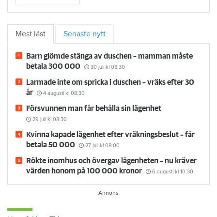
Mest läst
Senaste nytt
Barn glömde stänga av duschen – mamman måste
betala 300 000
30 juli
kl 08:30
Larmade inte om spricka i duschen – vräks efter 30
år
4 augusti
kl 08:30
Försvunnen man får behålla sin lägenhet
29 juli
kl 08:30
Kvinna kapade lägenhet efter vräkningsbeslut – får
betala 50 000
27 juli
kl 08:00
Rökte inomhus och övergav lägenheten – nu kräver
värden honom på 100 000 kronor
6 augusti
kl 10:30