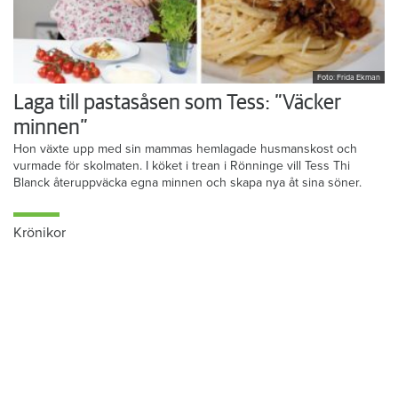
Foto: Frida Ekman
Laga till pastasåsen som Tess: ”Väcker
minnen”
Hon växte upp med sin mammas hemlagade husmanskost och
vurmade för skolmaten. I köket i trean i Rönninge vill Tess Thi
Blanck återuppväcka egna minnen och skapa nya åt sina söner.
Krönikor
Du läser:
Bostadsbristen är stor i Sörmland