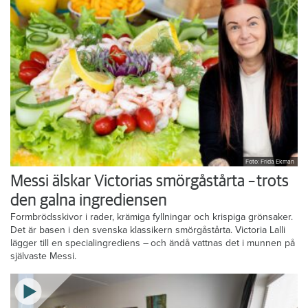
Foto: Frida Ekman
Messi älskar Victorias smörgåstårta – trots
den galna ingrediensen
Formbrödsskivor i rader, krämiga fyllningar och krispiga grönsaker.
Det är basen i den svenska klassikern smörgåstårta. Victoria Lalli
lägger till en specialingrediens – och ändå vattnas det i munnen på
självaste Messi.