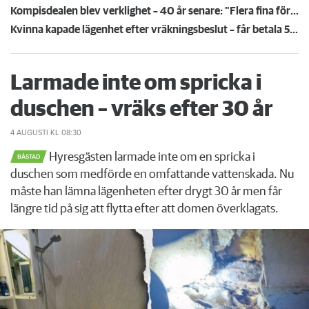
Kompisdealen blev verklighet – 40 år senare: "Flera fina fördelar med att dela bostad"
Kvinna kapade lägenhet efter vräkningsbeslut – får betala 50 000
Larmade inte om spricka i
duschen – vräks efter 30 år
4 AUGUSTI
KL 08:30
Hyresgästen larmade inte om en spricka i
BÅSTAD
duschen som medförde en omfattande vattenskada. Nu
måste han lämna lägenheten efter drygt 30 år men får
längre tid på sig att flytta efter att domen överklagats.