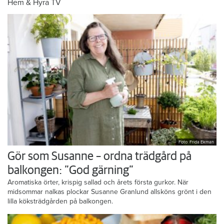
Hem & Hyra TV
Foto: Frida Ekman
Gör som Susanne – ordna trädgård på
balkongen: ”God gärning”
Aromatiska örter, krispig sallad och årets första gurkor. När
midsommar nalkas plockar Susanne Granlund allsköns grönt i den
lilla köksträdgården på balkongen.