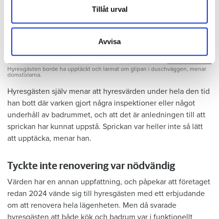
Dessa kan i sin tur kombinera informationen med annan
Tillåt urval
information som du har tillhandahållit eller som de har
samlat in när du har använt deras tjänster.
Avvisa
Foto: Hyresnämnden
Foto: Hyresnämnden
Hyresgästen borde ha upptäckt och larmat om glipan i duschväggen, menar
domstolarna.
Hyresgästen själv menar att hyresvärden under hela den tid
han bott där varken gjort några inspektioner eller något
underhåll av badrummet, och att det är anledningen till att
sprickan har kunnat uppstå. Sprickan var heller inte så lätt
att upptäcka, menar han.
Tyckte inte renovering var nödvändig
Värden har en annan uppfattning, och påpekar att företaget
redan 2024 vände sig till hyresgästen med ett erbjudande
om att renovera hela lägenheten. Men då svarade
hyresgästen att både kök och badrum var i funktionellt