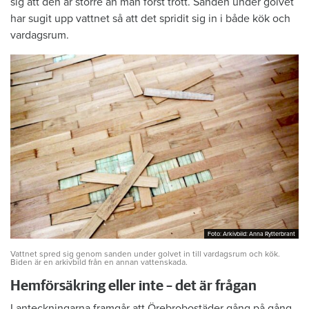
sig att den är större än man först trott. Sanden under golvet
har sugit upp vattnet så att det spridit sig in i både kök och
vardagsrum.
Foto: Arkivbild: Anna Rytterbrant
Foto: Arkivbild: Anna Rytterbrant
Vattnet spred sig genom sanden under golvet in till vardagsrum och kök.
Biden är en arkivbild från en annan vattenskada.
Hemförsäkring eller inte – det är frågan
I anteckningarna framgår att Örebrobostäder gång på gång