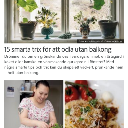
Foto: Karin Hasselström/Newbotanic.se
15 smarta trix för att odla utan balkong
Drömmer du om en grönskande oas i vardagsrummet, en örtagård i
köket eller kanske en välsmakande gurkgardin i fönstret? Med
några smarta tips och trix kan du skapa ett vackert, prunkande hem
– helt utan balkong.