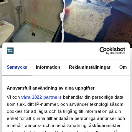
Foto: Hyresnämnden
En inspektion visade att vatten under en längre tid läckt in genom sprickor i väggen (de
röda markeringarna) och orsakat rötskador i syllen.
Samtycke
Information
Reklaminställningar
Om
Dela
Tweeta
Hyresgästen har bott i lägenheten i skånska Båstad sedan
Ansvarsfull användning av dina uppgifter
1995 men måste nu flytta sedan hans kontrakt prövats både
Vi och
våra 1022 partners
behandlar din personliga data,
i hyresnämnden och i hovrätten.
som t.ex. ditt IP-nummer, och använder teknologi såsom
cookies för att lagra och få tillgång till information på din
Skada upptäcktes av hantverkare
enhet för att kunna tillhandahålla personliga annonser och
Det var när hyresvärdens hantverkare skulle byta ett
innehåll, annons- och innehållsmätning, åskådarinsikter