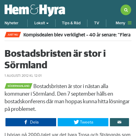
Meny
Nyheter
Lokalt
Tips & Råd
TV
Kompisdealen blev verklighet – 40 år senare: "Flera f
JUST NU
Bostadsbristen är stor i
Sörmland
1 AUGUSTI 2012
KL 12:01
Bostadsbristen är stor i nästan alla
SÖDERMANLAND
kommuner i Sörmland. Den 7 september hålls en
bostadskonferens där man hoppas kunna hitta lösningar
på problemet.
Dela
Tweeta
I början på 2000-talet var det bara Trosa och Strängnäs som