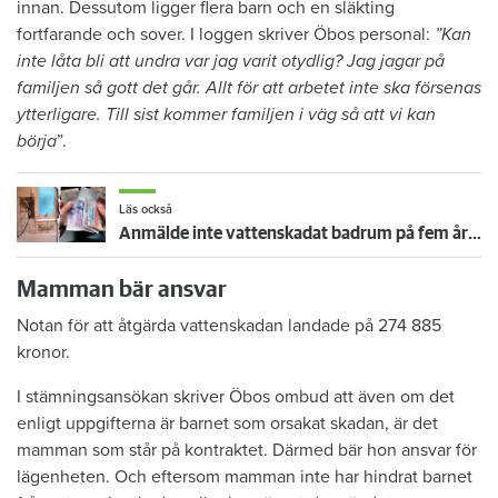
innan. Dessutom ligger flera barn och en släkting
fortfarande och sover. I loggen skriver Öbos personal:
”Kan
inte låta bli att undra var jag varit otydlig? Jag jagar på
familjen så gott det går. Allt för att arbetet inte ska försenas
ytterligare. Till sist kommer familjen i väg så att vi kan
börja
”.
Läs också
Anmälde inte vattenskadat badrum på fem år – krävs på 125 000 kronor
Mamman bär ansvar
Notan för att åtgärda vattenskadan landade på 274 885
kronor.
I stämningsansökan skriver Öbos ombud att även om det
enligt uppgifterna är barnet som orsakat skadan, är det
mamman som står på kontraktet. Därmed bär hon ansvar för
lägenheten. Och eftersom mamman inte har hindrat barnet