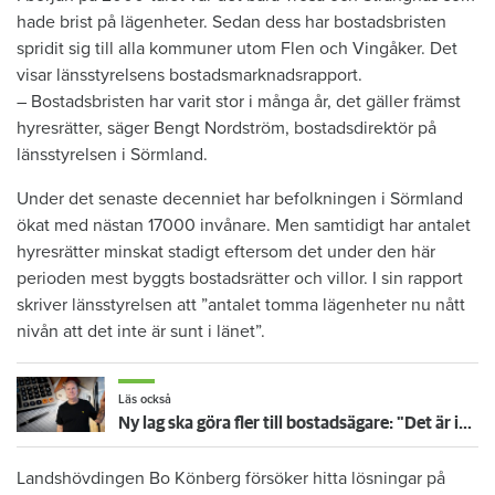
hade brist på lägenheter. Sedan dess har bostadsbristen
spridit sig till alla kommuner utom Flen och Vingåker. Det
visar länsstyrelsens bostadsmarknadsrapport.
– Bostadsbristen har varit stor i många år, det gäller främst
hyresrätter, säger Bengt Nordström, bostadsdirektör på
länsstyrelsen i Sörmland.
Under det senaste decenniet har befolkningen i Sörmland
ökat med nästan 17000 invånare. Men samtidigt har antalet
hyresrätter minskat stadigt eftersom det under den här
perioden mest byggts bostadsrätter och villor. I sin rapport
skriver länsstyrelsen att ”antalet tomma lägenheter nu nått
nivån att det inte är sunt i länet”.
Läs också
Ny lag ska göra fler till bostadsägare: "Det är inget för gemene man"
Landshövdingen Bo Könberg försöker hitta lösningar på