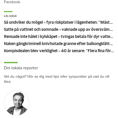
Facebook.
Läs också
Så undviker du mögel – fyra riskplatser i lägenheten: ”Måste städa bort”
Satte på vattnet och somnade – vaknade upp av översvämning hos grannen
Rensade inte hålet i kylskåpet – tvingas betala för dyr vattenskada
Naken gängkriminell knivhotade granne efter balkongklättring
Kompisdealen blev verklighet – 40 år senare: "Flera fina fördelar med att dela bostad"
Din lokala reporter
Vet du något? Hör av dig med tips eller synpunkter på vad du vill
läsa.