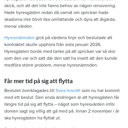
skick, och att det inte fanns behov av någon renovering.
Hade hyresgästen redan då varnat om sprickan hade
skadorna inte blivit lika omfattande och dyra att åtgärda,
menar värden.
Hyresnämnden
gick på värdens linje och beslutade att
kontraktet skulle upphöra från sista januari 2026.
Hyresgästen borde med tanke på att sprickan var så stor
som den var och satt där den satt ha insett att den kunde
medföra större problem, menar hyresnämnden.
Får mer tid på sig att flytta
Beslutet överklagades till
Svea hovrätt
som nu har kommit
med ett beslut. Den enda ändringen är att hyresgästen får
längre tid på sig att flytta – något som hyresvärden inför
domen sagt sig villig att gå med på. Innan 2 november i år
ska hyresgästen ha flyttat ut.