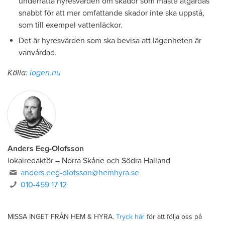
underrätta hyresvärden om skador som måste åtgärdas
snabbt för att mer omfattande skador inte ska uppstå,
som till exempel vattenläckor.
Det är hyresvärden som ska bevisa att lägenheten är
vanvårdad.
Källa:
lagen.nu
Anders Eeg-Olofsson
lokalredaktör
–
Norra Skåne och Södra Halland
anders.eeg-olofsson@hemhyra.se
010-459 17 12
MISSA INGET FRÅN HEM & HYRA.
Tryck här
för att följa oss på