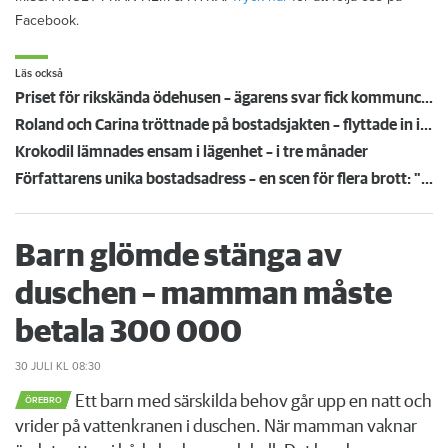
Facebook.
Läs också
Priset för rikskända ödehusen – ägarens svar fick kommunchefen att haja till: "Blir ingen affär"
Roland och Carina tröttnade på bostadsjakten – flyttade in i en husbil
Krokodil lämnades ensam i lägenhet – i tre månader
Författarens unika bostadsadress – en scen för flera brott: "Mordet skedde i mitt gamla vardagsrum"
Barn glömde stänga av
duschen – mamman måste
betala 300 000
30 JULI
KL 08:30
Ett barn med särskilda behov går upp en natt och
ÖREBRO
vrider på vattenkranen i duschen. När mamman vaknar