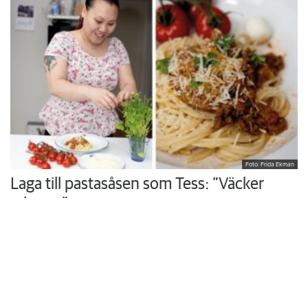
Foto: Frida Ekman
Laga till pastasåsen som Tess: ”Väcker
minnen”
Hon växte upp med sin mammas hemlagade husmanskost och
vurmade för skolmaten. I köket i trean i Rönninge vill Tess Thi
Blanck återuppväcka egna minnen och skapa nya åt sina söner.
Krönikor