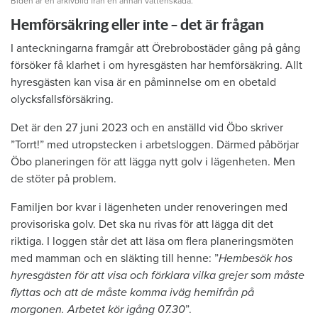
Biden är en arkivbild från en annan vattenskada.
Hemförsäkring eller inte – det är frågan
I anteckningarna framgår att Örebrobostäder gång på gång
försöker få klarhet i om hyresgästen har hemförsäkring. Allt
hyresgästen kan visa är en påminnelse om en obetald
olycksfallsförsäkring.
Det är den 27 juni 2023 och en anställd vid Öbo skriver
”Torrt!” med utropstecken i arbetsloggen. Därmed påbörjar
Öbo planeringen för att lägga nytt golv i lägenheten. Men
de stöter på problem.
Familjen bor kvar i lägenheten under renoveringen med
provisoriska golv. Det ska nu rivas för att lägga dit det
riktiga. I loggen står det att läsa om flera planeringsmöten
med mamman och en släkting till henne: ”
Hembesök hos
hyresgästen för att visa och förklara vilka grejer som måste
flyttas och att de måste komma iväg hemifrån på
morgonen. Arbetet kör igång 07.30
”.