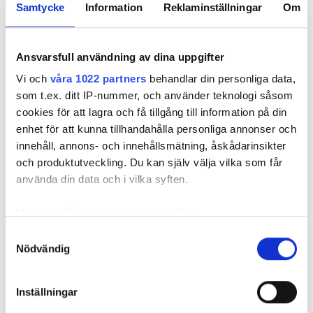
enligt uppgifterna är barnet som orsakat skadan, är det
Samtycke
Information
Reklaminställningar
Om
mamman som står på kontraktet. Därmed bär hon ansvar för
lägenheten. Och eftersom mamman inte har hindrat barnet
från att orsaka skadan eller begränsat den, är det mamman
Ansvarsfull användning av dina uppgifter
som ska anses vara vållande och betalningsskyldig.
Vi och
våra 1022 partners
behandlar din personliga data,
som t.ex. ditt IP-nummer, och använder teknologi såsom
cookies för att lagra och få tillgång till information på din
I våras kallar tingsrätten till förhandling. Men mamman
enhet för att kunna tillhandahålla personliga annonser och
dyker aldrig upp. Domstolen fattar därför en tredskodom.
innehåll, annons- och innehållsmätning, åskådarinsikter
Det vill säga en dom som kan meddelas när en part inte har
och produktutveckling. Du kan själv välja vilka som får
svarat eller kommer till förhandlingen. En sådan dom
använda din data och i vilka syften.
innebär nästan alltid att den som står bakom stämningen, i
det här fallet Öbo, får rätt.
Med din tillåtelse skulle vi även vilja:
Samla in information om din geografiska plats
Samtyckesval
Läs också
Nödvändig
som kan ha en noggrannhet på upp till flera meter
Ansvarsskyddet – en viktig del i hemförsäkringen
Identifiera din enhet genom att aktivt skanna den
för specifika kännetecken (fingeravtryck)
Inställningar
Enligt tredskodomen ska mamman betala närmare 300 000
Ta reda på mer om hur dina personliga uppgifter