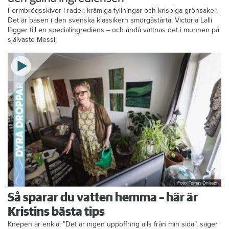
Formbrödsskivor i rader, krämiga fyllningar och krispiga grönsaker.
Det är basen i den svenska klassikern smörgåstårta. Victoria Lalli
lägger till en specialingrediens – och ändå vattnas det i munnen på
självaste Messi.
Foto: Tomas Ohlsson
Så sparar du vatten hemma – här är
Kristins bästa tips
Knepen är enkla: ”Det är ingen uppoffring alls från min sida”, säger