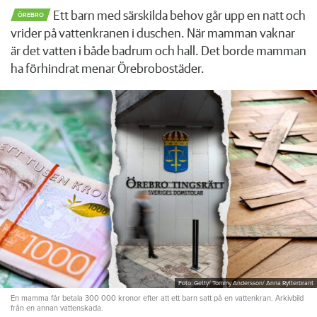
Ett barn med särskilda behov går upp en natt och
ÖREBRO
vrider på vattenkranen i duschen. När mamman vaknar
är det vatten i både badrum och hall. Det borde mamman
ha förhindrat menar Örebrobostäder.
Foto: Getty/ Tommy Andersson/ Anna Rytterbrant
En mamma får betala 300 000 kronor efter att ett barn satt på en vattenkran. Arkivbild
från en annan vattenskada.