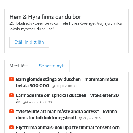
Hem & Hyra finns där du bor
20 lokalredaktörer bevakar hela hyres-Sverige. Välj själv vilka
lokala nyheter du vill se!
Ställ in ditt län
Mest läst
Senaste nytt
Barn glömde stänga av duschen – mamman måste
betala 300 000
30 juli
kl 08:30
Larmade inte om spricka i duschen – vräks efter 30
år
4 augusti
kl 08:30
”Visste inte att man måste ändra adress” – kvinna
döms för folkbokföringsbrott
24 juli
kl 16:10
Flyttfirma anmäls: dök upp tre timmar för sent och