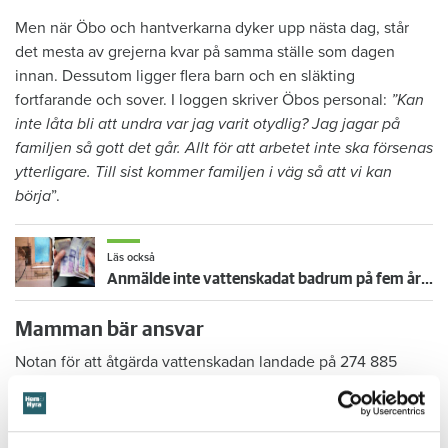
Men när Öbo och hantverkarna dyker upp nästa dag, står
det mesta av grejerna kvar på samma ställe som dagen
innan. Dessutom ligger flera barn och en släkting
fortfarande och sover. I loggen skriver Öbos personal:
”Kan
inte låta bli att undra var jag varit otydlig? Jag jagar på
familjen så gott det går. Allt för att arbetet inte ska försenas
ytterligare. Till sist kommer familjen i väg så att vi kan
börja
”.
Läs också
Anmälde inte vattenskadat badrum på fem år – krävs på 125 000 kronor
Mamman bär ansvar
Notan för att åtgärda vattenskadan landade på 274 885
kronor.
I stämningsansökan skriver Öbos ombud att även om det