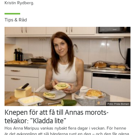
Kristin Rydberg.
Tips & Råd
Foto: Frida Ekman
Knepen för att få till Annas morots-
tekakor: ”Kladda lite”
Hos Anna Maripuu vankas nybakt flera dagar i veckan. För henne
är det avkoppling att slå händerna runt en deg – och den får gärna