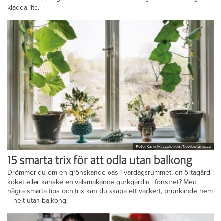
kladda lite.
Foto: Karin Hasselström/Newbotanic.se
15 smarta trix för att odla utan balkong
Drömmer du om en grönskande oas i vardagsrummet, en örtagård i
köket eller kanske en välsmakande gurkgardin i fönstret? Med
några smarta tips och trix kan du skapa ett vackert, prunkande hem
– helt utan balkong.