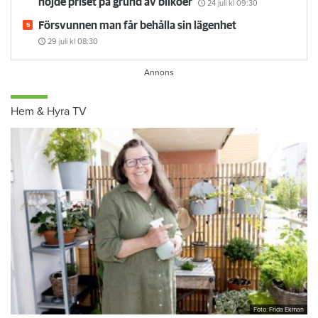
höjde priset på grund av bilköer
24 juli
kl 09:30
Försvunnen man får behålla sin lägenhet
29 juli
kl 08:30
Hem & Hyra TV
Foto: Frida Ekman