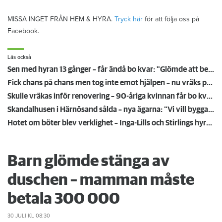
MISSA INGET FRÅN HEM & HYRA.
Tryck här
för att följa oss på
Facebook.
Läs också
Sen med hyran 13 gånger – får ändå bo kvar: "Glömde att betala"
Fick chans på chans men tog inte emot hjälpen – nu vräks paret: ”Tragiskt"
Skulle vräkas inför renovering – 90-åriga kvinnan får bo kvar: ”Ovissheten har varit grym”
Skandalhusen i Härnösand sålda – nya ägarna: "Vi vill bygga upp hyresgästernas förtroende"
Hotet om böter blev verklighet – Inga-Lills och Stirlings hyresvärdar får betala 75 000: ”Herregud så onödigt”
Barn glömde stänga av
duschen – mamman måste
betala 300 000
30 JULI
KL 08:30