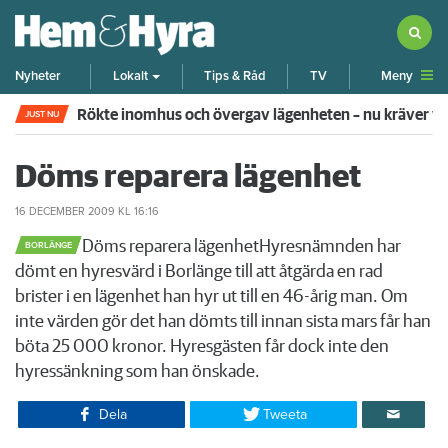
Meny
Nyheter
Lokalt
Tips & Råd
TV
Rökte inomhus och övergav lägenheten – nu kräver 
JUST NU
Döms reparera lägenhet
16 DECEMBER 2009
KL 16:16
​Döms reparera lägenhetHyresnämnden har
BORLÄNGE
dömt en hyresvärd i Borlänge till att åtgärda en rad
brister i en lägenhet han hyr ut till en 46-årig man. Om
inte värden gör det han dömts till innan sista mars får han
böta 25 000 kronor. Hyresgästen får dock inte den
hyressänkning som han önskade.
Dela
Tweeta