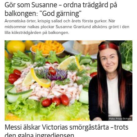
Gör som Susanne – ordna trädgård på
balkongen: ”God gärning”
Aromatiska örter, krispig sallad och årets första gurkor. När
midsommar nalkas plockar Susanne Granlund allsköns grönt i den
lilla köksträdgården på balkongen.
Foto: Frida Ekman
Messi älskar Victorias smörgåstårta – trots
den galna ingrediensen