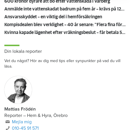
600 kronor dyrare att bo efter vattenskada i Varberg
Anmälde inte vattenskadat badrum på fem år – krävs på 125 000 kronor
Ansvarsskyddet – en viktig del i hemförsäkringen
Kompisdealen blev verklighet – 40 år senare: "Flera fina fördelar med att dela bostad"
Kvinna kapade lägenhet efter vräkningsbeslut – får betala 50 000
Din lokala reporter
Vet du något? Hör av dig med tips eller synpunkter på vad du vill
läsa.
Mattias Frödén
Reporter
–
Hem & Hyra, Örebro
Mejla mig
010-45 91 571