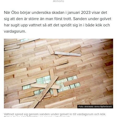
När Öbo börjar undersöka skadan i januari 2023 visar det
sig att den är större än man först trott. Sanden under golvet
har sugit upp vattnet så att det spridit sig in i både kök och
vardagsrum.
Foto: Arkivbild: Anna Rytterbrant
Foto: Arkivbild: Anna Rytterbrant
Vattnet spred sig genom sanden under golvet in till vardagsrum och kök.