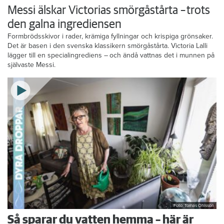
Messi älskar Victorias smörgåstårta – trots
den galna ingrediensen
Formbrödsskivor i rader, krämiga fyllningar och krispiga grönsaker.
Det är basen i den svenska klassikern smörgåstårta. Victoria Lalli
lägger till en specialingrediens – och ändå vattnas det i munnen på
självaste Messi.
Foto: Tomas Ohlsson
Så sparar du vatten hemma – här är