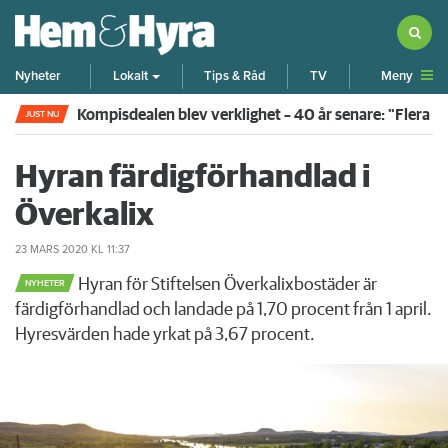
Meny
Nyheter
Lokalt
Tips & Råd
TV
Kompisdealen blev verklighet – 40 år senare: "Flera f
JUST NU
Hyran färdigförhandlad i
Överkalix
23 MARS 2020
KL 11:37
Hyran för Stiftelsen Överkalixbostäder är
NYHETER
färdigförhandlad och landade på 1,70 procent från 1 april.
Hyresvärden hade yrkat på 3,67 procent.