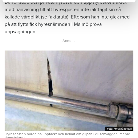
Därför sade den privata hyresvärden upp hyreskontraktet
med hänvisning till att hyresgästen inte iakttagit sin så
kallade vårdplikt (se faktaruta). Eftersom han inte gick med
på att flytta fick hyresnämnden i Malmö pröva
uppsägningen.
Foto: Hyresnämnden
Foto: Hyresnämnden
Hyresgästen borde ha upptäckt och larmat om glipan i duschväggen, menar
domstolarna.