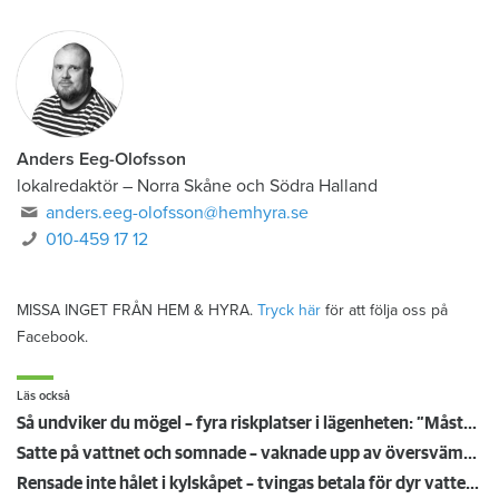
Anders Eeg-Olofsson
lokalredaktör
–
Norra Skåne och Södra Halland
anders.eeg-olofsson@hemhyra.se
010-459 17 12
MISSA INGET FRÅN HEM & HYRA.
Tryck här
för att följa oss på
Facebook.
Läs också
Så undviker du mögel – fyra riskplatser i lägenheten: ”Måste städa bort”
Satte på vattnet och somnade – vaknade upp av översvämning hos grannen
Rensade inte hålet i kylskåpet – tvingas betala för dyr vattenskada