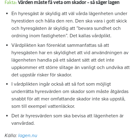
Fakta:
Värden måste få veta om skador – så säger lagen
En hyresgäst är skyldig att väl vårda lägenheten under
hyrestiden och hålla den ren. Den ska vara i gott skick
och hyresgästen är skyldig att ”bevara sundhet och
ordning inom fastigheten”. Det kallas vårdplikt.
Vårdplikten kan förenklat sammanfattas så att
hyresgästen har en skyldighet att vid användningen av
lägenheten handla på ett sådant sätt att det inte
uppkommer ett större slitage än vanligt och undvika att
det uppstår risker för skador.
I vårdplikten ingår också att så fort som möjligt
underrätta hyresvärden om skador som måste åtgärdas
snabbt för att mer omfattande skador inte ska uppstå,
som till exempel vattenläckor.
Det är hyresvärden som ska bevisa att lägenheten är
vanvårdad.
Källa:
lagen.nu