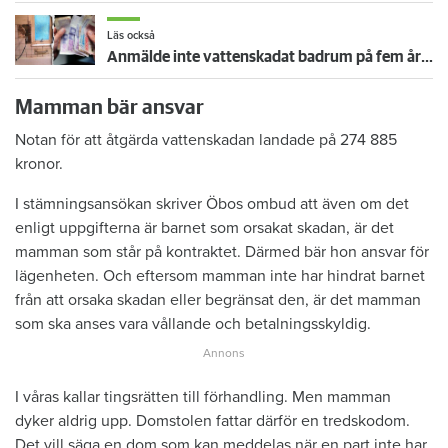
Läs också
Anmälde inte vattenskadat badrum på fem år – krävs på 125 000 kronor
Mamman bär ansvar
Notan för att åtgärda vattenskadan landade på 274 885
kronor.
I stämningsansökan skriver Öbos ombud att även om det
enligt uppgifterna är barnet som orsakat skadan, är det
mamman som står på kontraktet. Därmed bär hon ansvar för
lägenheten. Och eftersom mamman inte har hindrat barnet
från att orsaka skadan eller begränsat den, är det mamman
som ska anses vara vållande och betalningsskyldig.
I våras kallar tingsrätten till förhandling. Men mamman
dyker aldrig upp. Domstolen fattar därför en tredskodom.
Det vill säga en dom som kan meddelas när en part inte har