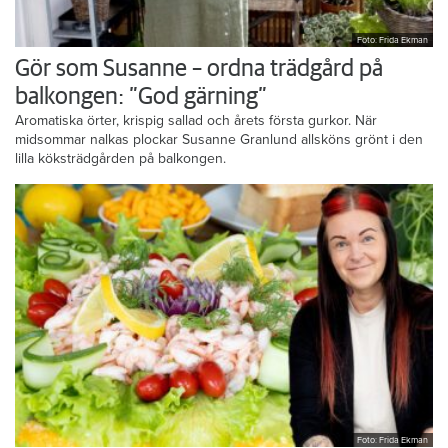
Foto: Frida Ekman
Gör som Susanne – ordna trädgård på
balkongen: ”God gärning”
Aromatiska örter, krispig sallad och årets första gurkor. När
midsommar nalkas plockar Susanne Granlund allsköns grönt i den
lilla köksträdgården på balkongen.
Foto: Frida Ekman