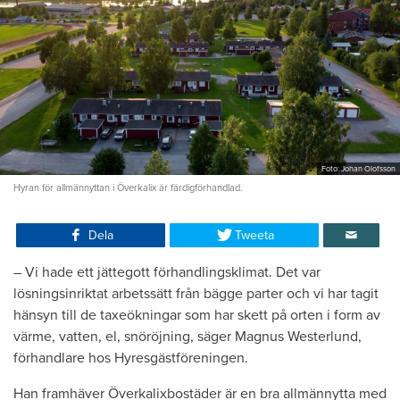
Foto: Johan Olofsson
Hyran för allmännyttan i Överkalix är färdigförhandlad.
Dela
Tweeta
– Vi hade ett jättegott förhandlingsklimat. Det var
lösningsinriktat arbetssätt från bägge parter och vi har tagit
hänsyn till de taxeökningar som har skett på orten i form av
värme, vatten, el, snöröjning, säger Magnus Westerlund,
förhandlare hos Hyresgästföreningen.
Han framhäver Överkalixbostäder är en bra allmännytta med