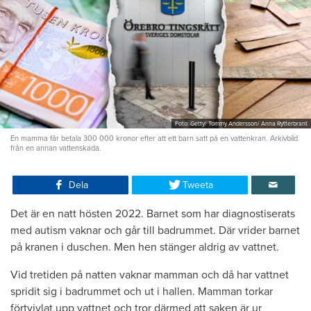
Foto: Getty/ Tommy Andersson/ Anna Rytterbrant
En mamma får betala 300 000 kronor efter att ett barn satt på en vattenkran. Arkivbild
från en annan vattenskada.
Dela
Tweeta
Det är en natt hösten 2022. Barnet som har diagnostiserats
med autism vaknar och går till badrummet. Där vrider barnet
på kranen i duschen. Men hen stänger aldrig av vattnet.
Vid tretiden på natten vaknar mamman och då har vattnet
spridit sig i badrummet och ut i hallen. Mamman torkar
förtvivlat upp vattnet och tror därmed att saken är ur