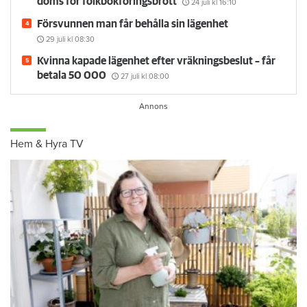
döms för folkbokföringsbrott
24 juli
kl 16:10
Försvunnen man får behålla sin lägenhet
29 juli
kl 08:30
Kvinna kapade lägenhet efter vräkningsbeslut – får
betala 50 000
27 juli
kl 08:00
Hem & Hyra TV