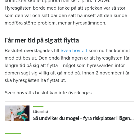
kontraktet skulle upphöra från sista januari 2026.
Hyresgästen borde med tanke på att sprickan var så stor
som den var och satt där den satt ha insett att den kunde
medföra större problem, menar hyresnämnden.
Får mer tid på sig att flytta
Beslutet överklagades till
Svea hovrätt
som nu har kommit
med ett beslut. Den enda ändringen är att hyresgästen får
längre tid på sig att flytta – något som hyresvärden inför
domen sagt sig villig att gå med på. Innan 2 november i år
ska hyresgästen ha flyttat ut.
Svea hovrätts beslut kan inte överklagas.
Läs också
Så undviker du mögel – fyra riskplatser i lägenheten: ”Måste städa bort”