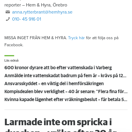
reporter
–
Hem & Hyra, Örebro
anna.rytterbrant@hemhyra.se
010- 45 916 01
MISSA INGET FRÅN HEM & HYRA.
Tryck här
för att följa oss på
Facebook.
Läs också
600 kronor dyrare att bo efter vattenskada i Varberg
Anmälde inte vattenskadat badrum på fem år – krävs på 125 000 kronor
Ansvarsskyddet – en viktig del i hemförsäkringen
Kompisdealen blev verklighet – 40 år senare: "Flera fina fördelar med att dela bostad"
Kvinna kapade lägenhet efter vräkningsbeslut – får betala 50 000
Larmade inte om spricka i