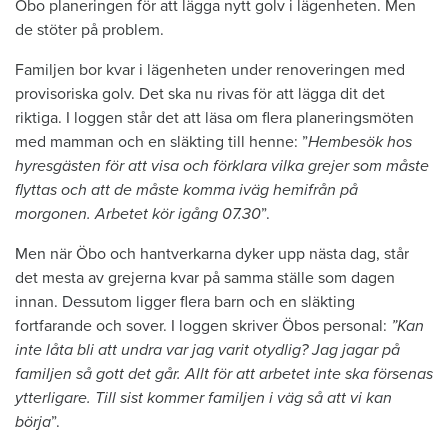
Öbo planeringen för att lägga nytt golv i lägenheten. Men
de stöter på problem.
Familjen bor kvar i lägenheten under renoveringen med
provisoriska golv. Det ska nu rivas för att lägga dit det
riktiga. I loggen står det att läsa om flera planeringsmöten
med mamman och en släkting till henne: ”
Hembesök hos
hyresgästen för att visa och förklara vilka grejer som måste
flyttas och att de måste komma iväg hemifrån på
morgonen. Arbetet kör igång 07.30
”.
Men när Öbo och hantverkarna dyker upp nästa dag, står
det mesta av grejerna kvar på samma ställe som dagen
innan. Dessutom ligger flera barn och en släkting
fortfarande och sover. I loggen skriver Öbos personal:
”Kan
inte låta bli att undra var jag varit otydlig? Jag jagar på
familjen så gott det går. Allt för att arbetet inte ska försenas
ytterligare. Till sist kommer familjen i väg så att vi kan
börja
”.