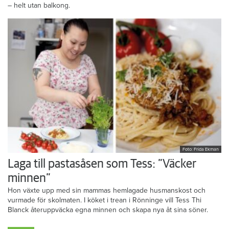
– helt utan balkong.
Foto: Frida Ekman
Laga till pastasåsen som Tess: ”Väcker
minnen”
Hon växte upp med sin mammas hemlagade husmanskost och
vurmade för skolmaten. I köket i trean i Rönninge vill Tess Thi
Blanck återuppväcka egna minnen och skapa nya åt sina söner.