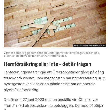
Foto: Arkivbild: Anna Rytterbrant
Foto: Arkivbild: Anna Rytterbrant
Vattnet spred sig genom sanden under golvet in till vardagsrum och kök.
Biden är en arkivbild från en annan vattenskada.
Hemförsäkring eller inte – det är frågan
I anteckningarna framgår att Örebrobostäder gång på gång
försöker få klarhet i om hyresgästen har hemförsäkring. Allt
hyresgästen kan visa är en påminnelse om en obetald
olycksfallsförsäkring.
Det är den 27 juni 2023 och en anställd vid Öbo skriver
”Torrt!” med utropstecken i arbetsloggen. Därmed påbörjar