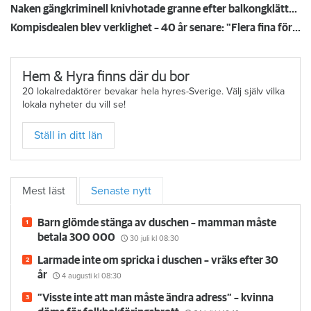
Naken gängkriminell knivhotade granne efter balkongklättring
Kompisdealen blev verklighet – 40 år senare: "Flera fina fördelar med att dela bostad"
Hem & Hyra finns där du bor
20 lokalredaktörer bevakar hela hyres-Sverige. Välj själv vilka
lokala nyheter du vill se!
Ställ in ditt län
Mest läst
Senaste nytt
Barn glömde stänga av duschen – mamman måste
betala 300 000
30 juli
kl 08:30
Larmade inte om spricka i duschen – vräks efter 30
år
4 augusti
kl 08:30
”Visste inte att man måste ändra adress” – kvinna