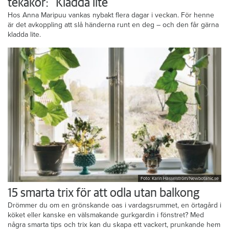
tekakor: ”Kladda lite”
Hos Anna Maripuu vankas nybakt flera dagar i veckan. För henne
är det avkoppling att slå händerna runt en deg – och den får gärna
kladda lite.
Foto: Karin Hasselström/Newbotanic.se
15 smarta trix för att odla utan balkong
Drömmer du om en grönskande oas i vardagsrummet, en örtagård i
köket eller kanske en välsmakande gurkgardin i fönstret? Med
några smarta tips och trix kan du skapa ett vackert, prunkande hem