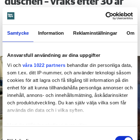
duschen – vräks efter 30 år
4 AUGUSTI
KL 08:30
Hyresgästen larmade inte om en spricka i
BÅSTAD
duschen som medförde en omfattande vattenskada. Nu
Samtycke
Information
Reklaminställningar
Om
måste han lämna lägenheten efter drygt 30 år men får
längre tid på sig att flytta efter att domen överklagats.
Ansvarsfull användning av dina uppgifter
Vi och
våra 1022 partners
behandlar din personliga data,
som t.ex. ditt IP-nummer, och använder teknologi såsom
cookies för att lagra och få tillgång till information på din
enhet för att kunna tillhandahålla personliga annonser och
innehåll, annons- och innehållsmätning, åskådarinsikter
och produktutveckling. Du kan själv välja vilka som får
använda din data och i vilka syften.
Med din tillåtelse skulle vi även vilja:
Samla in information om din geografiska plats
Samtyckesval