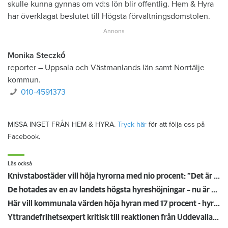
skulle kunna gynnas om vd:s lön blir offentlig. Hem & Hyra
har överklagat beslutet till Högsta förvaltningsdomstolen.
Monika Steczkó
reporter
–
Uppsala och Västmanlands län samt Norrtälje
kommun.
010-4591373
MISSA INGET FRÅN HEM & HYRA.
Tryck här
för att följa oss på
Facebook.
Läs också
Knivstabostäder vill höja hyrorna med nio procent: ”Det är för jävligt”
De hotades av en av landets högsta hyreshöjningar – nu är hyrorna klara
Här vill kommunala värden höja hyran med 17 procent - hyresgästen Agneta: ”Det här är Knivsta, inte Monaco”
Yttrandefrihetsexpert kritisk till reaktionen från Uddevallahems vd: "Rent skräckexempel"