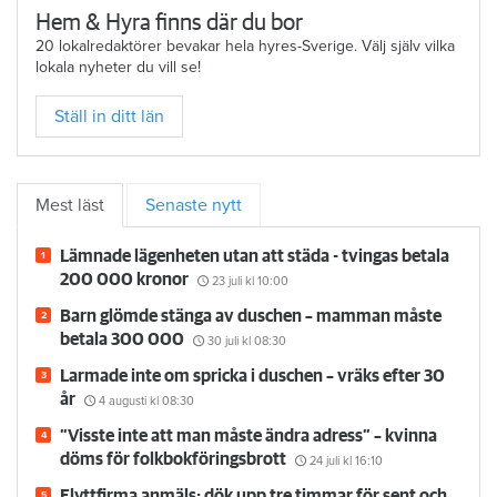
Hem & Hyra finns där du bor
20 lokalredaktörer bevakar hela hyres-Sverige. Välj själv vilka
lokala nyheter du vill se!
Ställ in ditt län
Mest läst
Senaste nytt
Lämnade lägenheten utan att städa - tvingas betala
200 000 kronor
23 juli
kl 10:00
Barn glömde stänga av duschen – mamman måste
betala 300 000
30 juli
kl 08:30
Larmade inte om spricka i duschen – vräks efter 30
år
4 augusti
kl 08:30
”Visste inte att man måste ändra adress” – kvinna
döms för folkbokföringsbrott
24 juli
kl 16:10