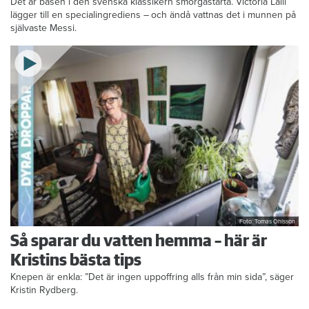
Formbrödsskivor i rader, krämiga fyllningar och krispiga grönsaker.
Det är basen i den svenska klassikern smörgåstårta. Victoria Lalli
lägger till en specialingrediens – och ändå vattnas det i munnen på
självaste Messi.
Foto: Tomas Ohlsson
Så sparar du vatten hemma – här är
Kristins bästa tips
Knepen är enkla: ”Det är ingen uppoffring alls från min sida”, säger
Kristin Rydberg.