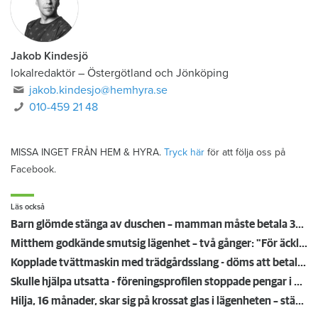
Jakob Kindesjö
lokalredaktör
–
Östergötland och Jönköping
jakob.kindesjo@hemhyra.se
010-459 21 48
MISSA INGET FRÅN HEM & HYRA.
Tryck här
för att följa oss på
Facebook.
Läs också
Barn glömde stänga av duschen – mamman måste betala 300 000
Mitthem godkände smutsig lägenhet – två gånger: "För äckligt för att flytta in"
Kopplade tvättmaskin med trädgårdsslang - döms att betala en miljon efter vattenskada
Skulle hjälpa utsatta - föreningsprofilen stoppade pengar i egen ficka
Hilja, 16 månader, skar sig på krossat glas i lägenheten – städmiss från tidigare hyresgäst