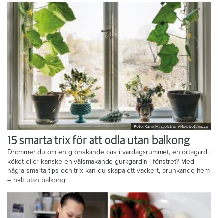
kladda lite.
Foto: Karin Hasselström/Newbotanic.se
15 smarta trix för att odla utan balkong
Drömmer du om en grönskande oas i vardagsrummet, en örtagård i
köket eller kanske en välsmakande gurkgardin i fönstret? Med
några smarta tips och trix kan du skapa ett vackert, prunkande hem
– helt utan balkong.