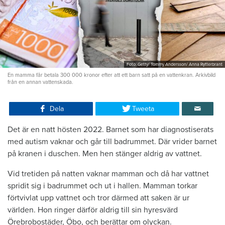
Foto: Getty/ Tommy Andersson/ Anna Rytterbrant
En mamma får betala 300 000 kronor efter att ett barn satt på en vattenkran. Arkivbild
från en annan vattenskada.
Dela
Tweeta
Det är en natt hösten 2022. Barnet som har diagnostiserats
med autism vaknar och går till badrummet. Där vrider barnet
på kranen i duschen. Men hen stänger aldrig av vattnet.
Vid tretiden på natten vaknar mamman och då har vattnet
spridit sig i badrummet och ut i hallen. Mamman torkar
förtvivlat upp vattnet och tror därmed att saken är ur
världen. Hon ringer därför aldrig till sin hyresvärd
Örebrobostäder, Öbo, och berättar om olyckan.