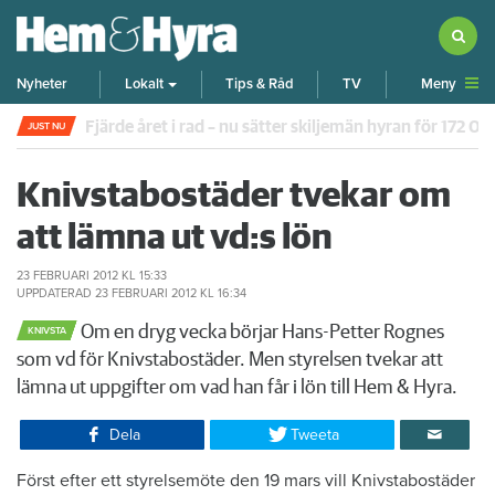
Meny
Nyheter
Lokalt
Tips & Råd
TV
Fjärde året i rad – nu sätter skiljemän hyran för 172 0
JUST NU
Knivstabostäder tvekar om
att lämna ut vd:s lön
23 FEBRUARI 2012
KL 15:33
UPPDATERAD
23 FEBRUARI 2012
KL 16:34
Om en dryg vecka börjar Hans-Petter Rognes
KNIVSTA
som vd för Knivstabostäder. Men styrelsen tvekar att
lämna ut uppgifter om vad han får i lön till Hem & Hyra.
Dela
Tweeta
Först efter ett styrelsemöte den 19 mars vill Knivstabostäder