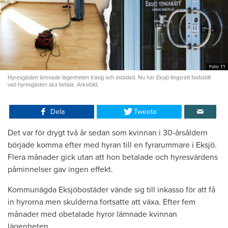
Foto: TT
Hyresgästen lämnade lägenheten trasig och ostädad. Nu har Eksjö tingsrätt fastställt
vad hyresgästen ska betala. Arkivbild.
Dela
Tweeta
Det var för drygt två år sedan som kvinnan i 30-årsåldern
började komma efter med hyran till en fyrarummare i Eksjö.
Flera månader gick utan att hon betalade och hyresvärdens
påminnelser gav ingen effekt.
Kommunägda Eksjöbostäder vände sig till inkasso för att få
in hyrorna men skulderna fortsatte att växa. Efter fem
månader med obetalade hyror lämnade kvinnan
lägenheten.