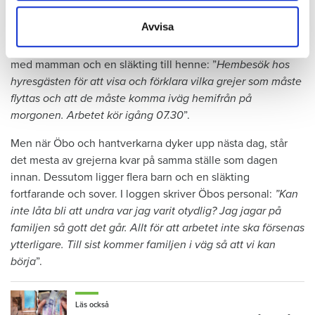
samlat in när du har använt deras tjänster.
Familjen bor kvar i lägenheten under renoveringen med
Avvisa
provisoriska golv. Det ska nu rivas för att lägga dit det
riktiga. I loggen står det att läsa om flera planeringsmöten
med mamman och en släkting till henne: ”
Hembesök hos
hyresgästen för att visa och förklara vilka grejer som måste
flyttas och att de måste komma iväg hemifrån på
morgonen. Arbetet kör igång 07.30
”.
Men när Öbo och hantverkarna dyker upp nästa dag, står
det mesta av grejerna kvar på samma ställe som dagen
innan. Dessutom ligger flera barn och en släkting
fortfarande och sover. I loggen skriver Öbos personal:
”Kan
inte låta bli att undra var jag varit otydlig? Jag jagar på
familjen så gott det går. Allt för att arbetet inte ska försenas
ytterligare. Till sist kommer familjen i väg så att vi kan
börja
”.
Läs också