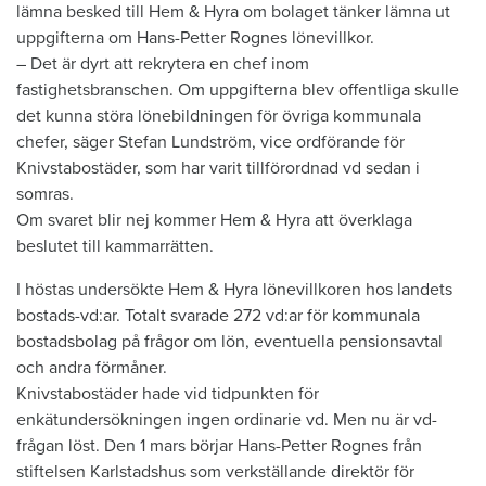
lämna besked till Hem & Hyra om bolaget tänker lämna ut
uppgifterna om Hans-Petter Rognes lönevillkor.
– Det är dyrt att rekrytera en chef inom
fastighetsbranschen. Om uppgifterna blev offentliga skulle
det kunna störa lönebildningen för övriga kommunala
chefer, säger Stefan Lundström, vice ordförande för
Knivstabostäder, som har varit tillförordnad vd sedan i
somras.
Om svaret blir nej kommer Hem & Hyra att överklaga
beslutet till kammarrätten.
I höstas undersökte Hem & Hyra lönevillkoren hos landets
bostads-vd:ar. Totalt svarade 272 vd:ar för kommunala
bostadsbolag på frågor om lön, eventuella pensionsavtal
och andra förmåner.
Knivstabostäder hade vid tidpunkten för
enkätundersökningen ingen ordinarie vd. Men nu är vd-
frågan löst. Den 1 mars börjar Hans-Petter Rognes från
stiftelsen Karlstadshus som verkställande direktör för