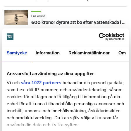
Läs också
600 kronor dyrare att bo efter vattenskada i Varberg
Ringer gör dock grannen nedanför – när det börjar läcka
vatten genom taket.
Samtycke
Information
Reklaminställningar
Om
När Öbo börjar undersöka skadan i januari 2023 visar det
sig att den är större än man först trott. Sanden under golvet
Ansvarsfull användning av dina uppgifter
har sugit upp vattnet så att det spridit sig in i både kök och
Vi och
våra 1022 partners
behandlar din personliga data,
vardagsrum.
som t.ex. ditt IP-nummer, och använder teknologi såsom
cookies för att lagra och få tillgång till information på din
enhet för att kunna tillhandahålla personliga annonser och
innehåll, annons- och innehållsmätning, åskådarinsikter
och produktutveckling. Du kan själv välja vilka som får
använda din data och i vilka syften.