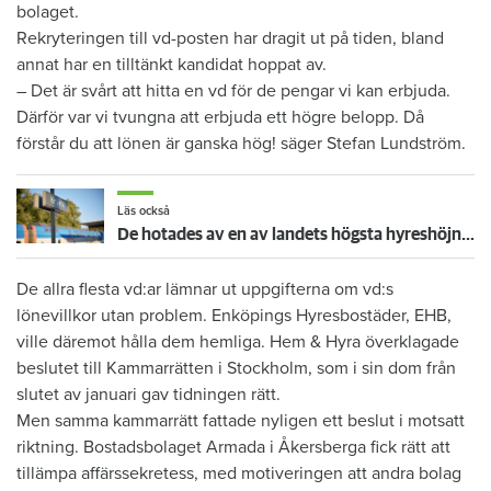
bolaget.
Rekryteringen till vd-posten har dragit ut på tiden, bland
annat har en tilltänkt kandidat hoppat av.
– Det är svårt att hitta en vd för de pengar vi kan erbjuda.
Därför var vi tvungna att erbjuda ett högre belopp. Då
förstår du att lönen är ganska hög! säger Stefan Lundström.
Läs också
De hotades av en av landets högsta hyreshöjningar – så blev det
De allra flesta vd:ar lämnar ut uppgifterna om vd:s
lönevillkor utan problem. Enköpings Hyresbostäder, EHB,
ville däremot hålla dem hemliga. Hem & Hyra överklagade
beslutet till Kammarrätten i Stockholm, som i sin dom från
slutet av januari gav tidningen rätt.
Men samma kammarrätt fattade nyligen ett beslut i motsatt
riktning. Bostadsbolaget Armada i Åkersberga fick rätt att
tillämpa affärssekretess, med motiveringen att andra bolag