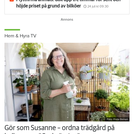
Flyttfirma anmäls: dök upp tre timmar för sent och
höjde priset på grund av bilköer
24 juli
kl 09:30
Hem & Hyra TV
Foto: Frida Ekman