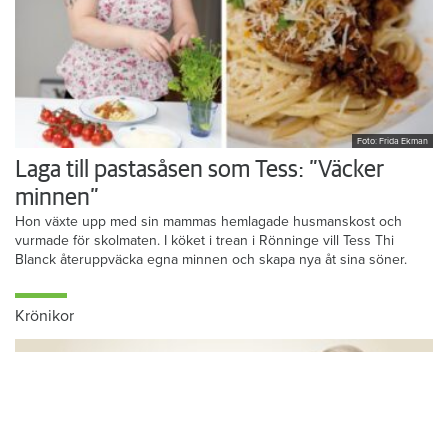
Foto: Frida Ekman
Laga till pastasåsen som Tess: ”Väcker
minnen”
Hon växte upp med sin mammas hemlagade husmanskost och
vurmade för skolmaten. I köket i trean i Rönninge vill Tess Thi
Blanck återuppväcka egna minnen och skapa nya åt sina söner.
Krönikor