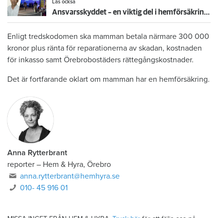
Läs också
Ansvarsskyddet – en viktig del i hemförsäkringen
Enligt tredskodomen ska mamman betala närmare 300 000
kronor plus ränta för reparationerna av skadan, kostnaden
för inkasso samt Örebrobostäders rättegångskostnader.
Det är fortfarande oklart om mamman har en hemförsäkring.
Anna Rytterbrant
reporter
–
Hem & Hyra, Örebro
anna.rytterbrant@hemhyra.se
010- 45 916 01