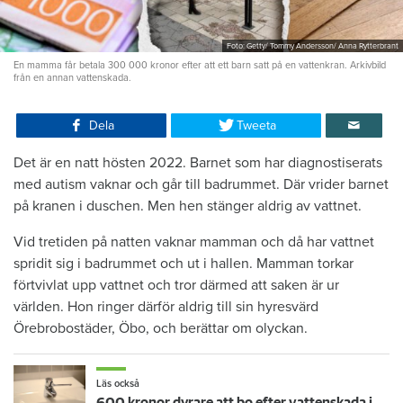
Foto: Getty/ Tommy Andersson/ Anna Rytterbrant
En mamma får betala 300 000 kronor efter att ett barn satt på en vattenkran. Arkivbild
från en annan vattenskada.
Dela
Tweeta
Det är en natt hösten 2022. Barnet som har diagnostiserats
med autism vaknar och går till badrummet. Där vrider barnet
på kranen i duschen. Men hen stänger aldrig av vattnet.
Vid tretiden på natten vaknar mamman och då har vattnet
spridit sig i badrummet och ut i hallen. Mamman torkar
förtvivlat upp vattnet och tror därmed att saken är ur
världen. Hon ringer därför aldrig till sin hyresvärd
Örebrobostäder, Öbo, och berättar om olyckan.
Läs också
600 kronor dyrare att bo efter vattenskada i Varberg