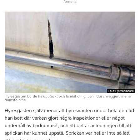
Foto: Hyresnämnden
Foto: Hyresnämnden
Hyresgästen borde ha upptäckt och larmat om glipan i duschväggen, menar
domstolarna.
Hyresgästen själv menar att hyresvärden under hela den tid
han bott där varken gjort några inspektioner eller något
underhåll av badrummet, och att det är anledningen till att
sprickan har kunnat uppstå. Sprickan var heller inte så lätt