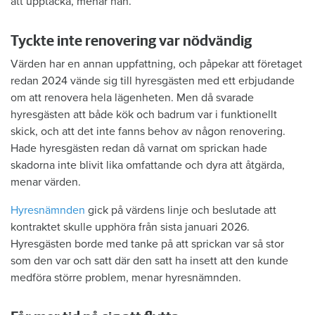
att upptäcka, menar han.
Tyckte inte renovering var nödvändig
Värden har en annan uppfattning, och påpekar att företaget
redan 2024 vände sig till hyresgästen med ett erbjudande
om att renovera hela lägenheten. Men då svarade
hyresgästen att både kök och badrum var i funktionellt
skick, och att det inte fanns behov av någon renovering.
Hade hyresgästen redan då varnat om sprickan hade
skadorna inte blivit lika omfattande och dyra att åtgärda,
menar värden.
Hyresnämnden
gick på värdens linje och beslutade att
kontraktet skulle upphöra från sista januari 2026.
Hyresgästen borde med tanke på att sprickan var så stor
som den var och satt där den satt ha insett att den kunde
medföra större problem, menar hyresnämnden.