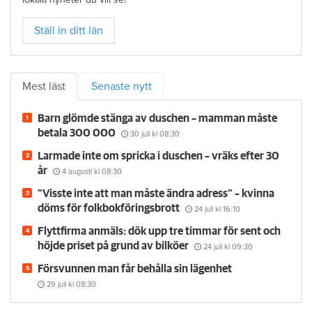
20 lokalredaktörer bevakar hela hyres-Sverige. Välj själv vilka
lokala nyheter du vill se!
Ställ in ditt län
Mest läst
Senaste nytt
Barn glömde stänga av duschen – mamman måste
betala 300 000
30 juli
kl 08:30
Larmade inte om spricka i duschen – vräks efter 30
år
4 augusti
kl 08:30
”Visste inte att man måste ändra adress” – kvinna
döms för folkbokföringsbrott
24 juli
kl 16:10
Flyttfirma anmäls: dök upp tre timmar för sent och
höjde priset på grund av bilköer
24 juli
kl 09:30
Försvunnen man får behålla sin lägenhet
29 juli
kl 08:30