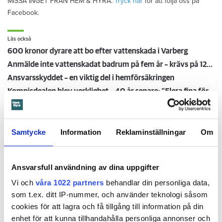
MISSA INGET FRÅN HEM & HYRA.
Tryck här
för att följa oss på
Facebook.
Läs också
600 kronor dyrare att bo efter vattenskada i Varberg
Anmälde inte vattenskadat badrum på fem år – krävs på 125 000 kronor
Ansvarsskyddet – en viktig del i hemförsäkringen
Kompisdealen blev verklighet – 40 år senare: "Flera fina fördelar med att dela bostad"
Kvinna kapade lägenhet efter vräkningsbeslut – får betala 50 000
Samtycke
Information
Reklaminställningar
Om
Larmade inte om spricka i
duschen – vräks efter 30 år
Ansvarsfull användning av dina uppgifter
4 AUGUSTI
KL 08:30
Vi och
våra 1022 partners
behandlar din personliga data,
som t.ex. ditt IP-nummer, och använder teknologi såsom
Hyresgästen larmade inte om en spricka i
BÅSTAD
cookies för att lagra och få tillgång till information på din
duschen som medförde en omfattande vattenskada. Nu
enhet för att kunna tillhandahålla personliga annonser och
måste han lämna lägenheten efter drygt 30 år men får