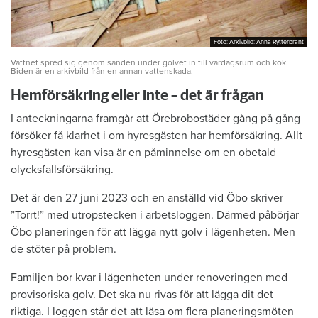
Foto: Arkivbild: Anna Rytterbrant
Foto: Arkivbild: Anna Rytterbrant
Vattnet spred sig genom sanden under golvet in till vardagsrum och kök.
Biden är en arkivbild från en annan vattenskada.
Hemförsäkring eller inte – det är frågan
I anteckningarna framgår att Örebrobostäder gång på gång
försöker få klarhet i om hyresgästen har hemförsäkring. Allt
hyresgästen kan visa är en påminnelse om en obetald
olycksfallsförsäkring.
Det är den 27 juni 2023 och en anställd vid Öbo skriver
”Torrt!” med utropstecken i arbetsloggen. Därmed påbörjar
Öbo planeringen för att lägga nytt golv i lägenheten. Men
de stöter på problem.
Familjen bor kvar i lägenheten under renoveringen med
provisoriska golv. Det ska nu rivas för att lägga dit det
riktiga. I loggen står det att läsa om flera planeringsmöten