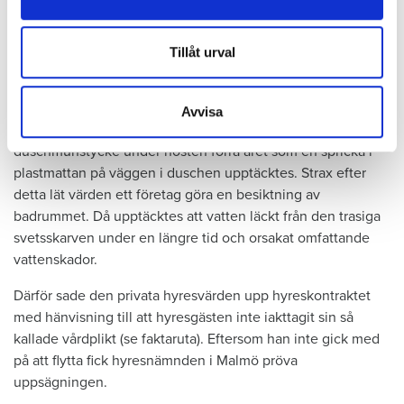
Hyresgästen har bott i lägenheten i skånska Båstad sedan
information från din enhet till de sociala medier och
1995 men måste nu flytta sedan hans kontrakt prövats både
annons- och analysföretag som vi samarbetar med.
i hyresnämnden och i hovrätten.
Dessa kan i sin tur kombinera informationen med annan
Tillåt urval
information som du har tillhandahållit eller som de har
samlat in när du har använt deras tjänster.
Skada upptäcktes av hantverkare
Avvisa
Det var när hyresvärdens hantverkare skulle byta ett
duschmunstycke under hösten förra året som en spricka i
plastmattan på väggen i duschen upptäcktes. Strax efter
detta lät värden ett företag göra en besiktning av
badrummet. Då upptäcktes att vatten läckt från den trasiga
svetsskarven under en längre tid och orsakat omfattande
vattenskador.
Därför sade den privata hyresvärden upp hyreskontraktet
med hänvisning till att hyresgästen inte iakttagit sin så
kallade vårdplikt (se faktaruta). Eftersom han inte gick med
på att flytta fick hyresnämnden i Malmö pröva
uppsägningen.