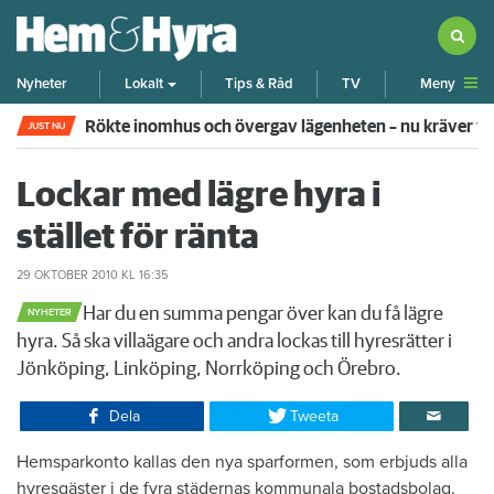
Meny
Nyheter
Lokalt
Tips & Råd
TV
Rökte inomhus och övergav lägenheten – nu kräver 
JUST NU
Lockar med lägre hyra i
stället för ränta
29 OKTOBER 2010
KL 16:35
​Har du en summa pengar över kan du få lägre
NYHETER
hyra. Så ska villaägare och andra lockas till hyresrätter i
Jönköping, Linköping, Norrköping och Örebro.
Dela
Tweeta
Hemsparkonto kallas den nya sparformen, som erbjuds alla
hyresgäster i de fyra städernas kommunala bostadsbolag.