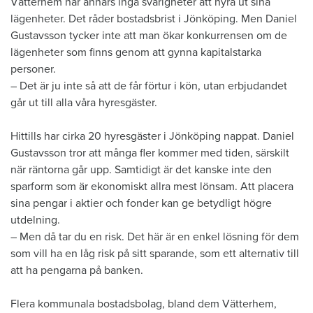
Vätterhem har annars inga svårigheter att hyra ut sina
lägenheter. Det råder bostadsbrist i Jönköping. Men Daniel
Gustavsson tycker inte att man ökar konkurrensen om de
lägenheter som finns genom att gynna kapitalstarka
personer.
– Det är ju inte så att de får förtur i kön, utan erbjudandet
går ut till alla våra hyresgäster.
Hittills har cirka 20 hyresgäster i Jönköping nappat. Daniel
Gustavsson tror att många fler kommer med tiden, särskilt
när räntorna går upp. Samtidigt är det kanske inte den
sparform som är ekonomiskt allra mest lönsam. Att placera
sina pengar i aktier och fonder kan ge betydligt högre
utdelning.
– Men då tar du en risk. Det här är en enkel lösning för dem
som vill ha en låg risk på sitt sparande, som ett alternativ till
att ha pengarna på banken.
Flera kommunala bostadsbolag, bland dem Vätterhem,