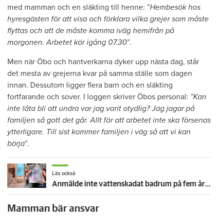
med mamman och en släkting till henne: ”
Hembesök hos
hyresgästen för att visa och förklara vilka grejer som måste
flyttas och att de måste komma iväg hemifrån på
morgonen. Arbetet kör igång 07.30
”.
Men när Öbo och hantverkarna dyker upp nästa dag, står
det mesta av grejerna kvar på samma ställe som dagen
innan. Dessutom ligger flera barn och en släkting
fortfarande och sover. I loggen skriver Öbos personal:
”Kan
inte låta bli att undra var jag varit otydlig? Jag jagar på
familjen så gott det går. Allt för att arbetet inte ska försenas
ytterligare. Till sist kommer familjen i väg så att vi kan
börja
”.
Läs också
Anmälde inte vattenskadat badrum på fem år – krävs på 125 000 kronor
Mamman bär ansvar