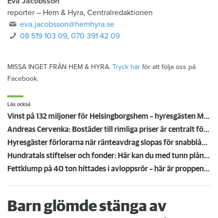
Eva Jacobsson
reporter
–
Hem & Hyra, Centralredaktionen
eva.jacobsson@hemhyra.se
08 519 103 09
,
070 391 42 09
MISSA INGET FRÅN HEM & HYRA.
Tryck här
för att följa oss på
Facebook.
Läs också
Vinst på 132 miljoner för Helsingborgshem – hyresgästen Marianne önskar återhållsamhet
Andreas Cervenka: Bostäder till rimliga priser är centralt för att samhället ska fungera
Hyresgäster förlorarna när ränteavdrag slopas för snabblån - fortsatt skatterabatt för luftballong
Hundratals stiftelser och fonder: Här kan du med tunn plånbok få välbehövlig hjälp
Fettklump på 40 ton hittades i avloppsrör – här är proppen som dykare fick hugga bort
Barn glömde stänga av