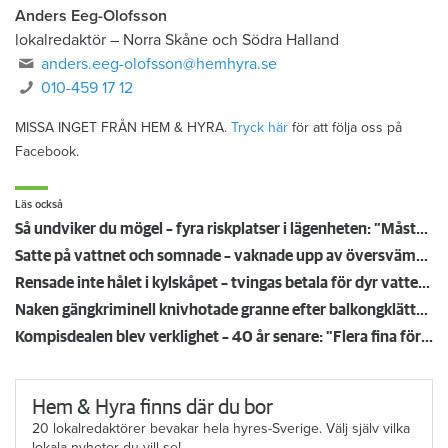
Anders Eeg-Olofsson
lokalredaktör
–
Norra Skåne och Södra Halland
anders.eeg-olofsson@hemhyra.se
010-459 17 12
MISSA INGET FRÅN HEM & HYRA.
Tryck här
för att följa oss på
Facebook.
Läs också
Så undviker du mögel – fyra riskplatser i lägenheten: ”Måste städa bort”
Satte på vattnet och somnade – vaknade upp av översvämning hos grannen
Rensade inte hålet i kylskåpet – tvingas betala för dyr vattenskada
Naken gängkriminell knivhotade granne efter balkongklättring
Kompisdealen blev verklighet – 40 år senare: "Flera fina fördelar med att dela bostad"
Hem & Hyra finns där du bor