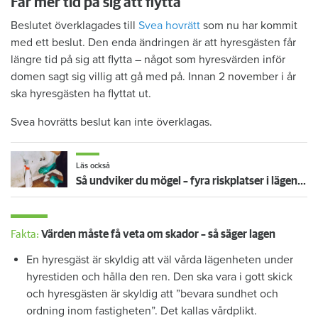
Får mer tid på sig att flytta
Beslutet överklagades till
Svea hovrätt
som nu har kommit
med ett beslut. Den enda ändringen är att hyresgästen får
längre tid på sig att flytta – något som hyresvärden inför
domen sagt sig villig att gå med på. Innan 2 november i år
ska hyresgästen ha flyttat ut.
Svea hovrätts beslut kan inte överklagas.
Läs också
Så undviker du mögel – fyra riskplatser i lägenheten: ”Måste städa bort”
Fakta:
Värden måste få veta om skador – så säger lagen
En hyresgäst är skyldig att väl vårda lägenheten under
hyrestiden och hålla den ren. Den ska vara i gott skick
och hyresgästen är skyldig att ”bevara sundhet och
ordning inom fastigheten”. Det kallas vårdplikt.