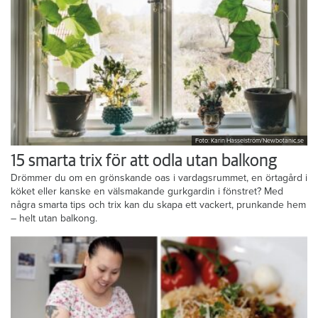
Foto: Karin Hasselström/Newbotanic.se
15 smarta trix för att odla utan balkong
Drömmer du om en grönskande oas i vardagsrummet, en örtagård i
köket eller kanske en välsmakande gurkgardin i fönstret? Med
några smarta tips och trix kan du skapa ett vackert, prunkande hem
– helt utan balkong.