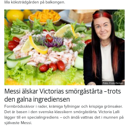
midsommar nalkas plockar Susanne Granlund allsköns grönt i den
lilla köksträdgården på balkongen.
Foto: Frida Ekman
Messi älskar Victorias smörgåstårta – trots
den galna ingrediensen
Formbrödsskivor i rader, krämiga fyllningar och krispiga grönsaker.
Det är basen i den svenska klassikern smörgåstårta. Victoria Lalli
lägger till en specialingrediens – och ändå vattnas det i munnen på