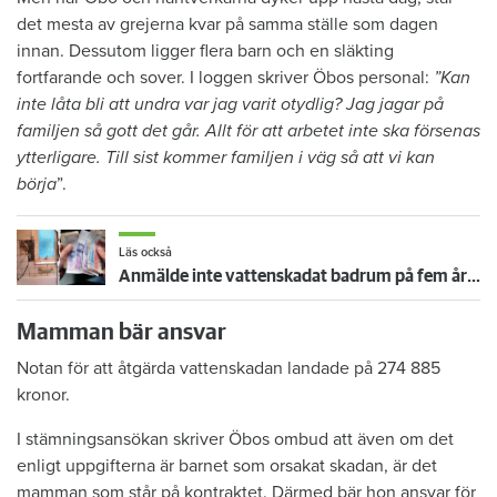
det mesta av grejerna kvar på samma ställe som dagen
innan. Dessutom ligger flera barn och en släkting
fortfarande och sover. I loggen skriver Öbos personal:
”Kan
inte låta bli att undra var jag varit otydlig? Jag jagar på
familjen så gott det går. Allt för att arbetet inte ska försenas
ytterligare. Till sist kommer familjen i väg så att vi kan
börja
”.
Läs också
Anmälde inte vattenskadat badrum på fem år – krävs på 125 000 kronor
Mamman bär ansvar
Notan för att åtgärda vattenskadan landade på 274 885
kronor.
I stämningsansökan skriver Öbos ombud att även om det
enligt uppgifterna är barnet som orsakat skadan, är det
mamman som står på kontraktet. Därmed bär hon ansvar för