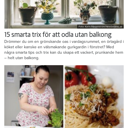
Foto: Karin Hasselström/Newbotanic.se
15 smarta trix för att odla utan balkong
Drömmer du om en grönskande oas i vardagsrummet, en örtagård i
köket eller kanske en välsmakande gurkgardin i fönstret? Med
några smarta tips och trix kan du skapa ett vackert, prunkande hem
– helt utan balkong.