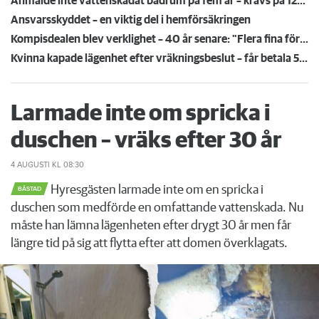
Anmälde inte vattenskadat badrum på fem år – krävs på 125 000 kronor
Ansvarsskyddet – en viktig del i hemförsäkringen
Kompisdealen blev verklighet – 40 år senare: "Flera fina fördelar med att dela bostad"
Kvinna kapade lägenhet efter vräkningsbeslut – får betala 50 000
Larmade inte om spricka i
duschen – vräks efter 30 år
4 AUGUSTI
KL 08:30
Hyresgästen larmade inte om en spricka i
BÅSTAD
duschen som medförde en omfattande vattenskada. Nu
måste han lämna lägenheten efter drygt 30 år men får
längre tid på sig att flytta efter att domen överklagats.