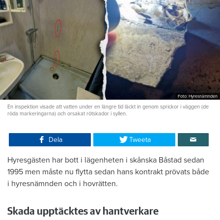
Foto: Hyresnämnden
En inspektion visade att vatten under en längre tid läckt in genom sprickor i väggen (de
röda markeringarna) och orsakat rötskador i syllen.
Dela
Tweeta
Hyresgästen har bott i lägenheten i skånska Båstad sedan
1995 men måste nu flytta sedan hans kontrakt prövats både
i hyresnämnden och i hovrätten.
Skada upptäcktes av hantverkare