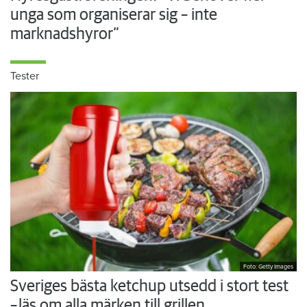
unga som organiserar sig – inte
marknadshyror”
Tester
Foto: Getty Images
Sveriges bästa ketchup utsedd i stort test
– läs om alla märken till grillen