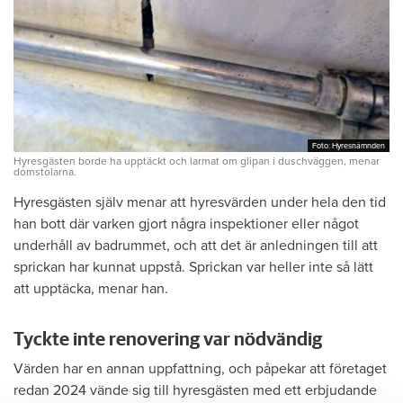
Foto: Hyresnämnden
Foto: Hyresnämnden
Hyresgästen borde ha upptäckt och larmat om glipan i duschväggen, menar
domstolarna.
Hyresgästen själv menar att hyresvärden under hela den tid
han bott där varken gjort några inspektioner eller något
underhåll av badrummet, och att det är anledningen till att
sprickan har kunnat uppstå. Sprickan var heller inte så lätt
att upptäcka, menar han.
Tyckte inte renovering var nödvändig
Värden har en annan uppfattning, och påpekar att företaget
redan 2024 vände sig till hyresgästen med ett erbjudande