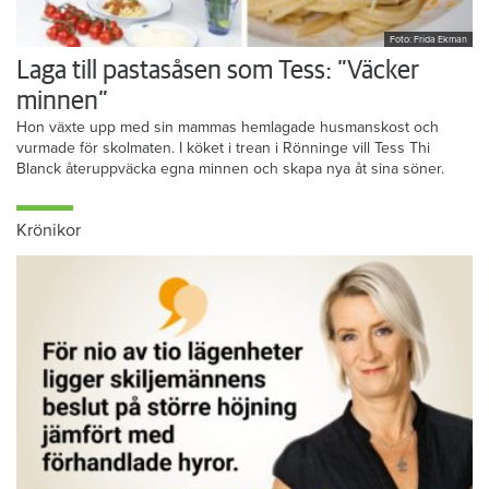
Foto: Frida Ekman
Laga till pastasåsen som Tess: ”Väcker
minnen”
Hon växte upp med sin mammas hemlagade husmanskost och
vurmade för skolmaten. I köket i trean i Rönninge vill Tess Thi
Blanck återuppväcka egna minnen och skapa nya åt sina söner.
Krönikor