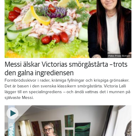
Foto: Frida Ekman
Messi älskar Victorias smörgåstårta – trots
den galna ingrediensen
Formbrödsskivor i rader, krämiga fyllningar och krispiga grönsaker.
Det är basen i den svenska klassikern smörgåstårta. Victoria Lalli
lägger till en specialingrediens – och ändå vattnas det i munnen på
självaste Messi.