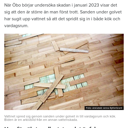
När Öbo börjar undersöka skadan i januari 2023 visar det
sig att den är större än man först trott. Sanden under golvet
har sugit upp vattnet så att det spridit sig in i både kök och
vardagsrum.
Foto: Arkivbild: Anna Rytterbrant
Foto: Arkivbild: Anna Rytterbrant
Vattnet spred sig genom sanden under golvet in till vardagsrum och kök.
Biden är en arkivbild från en annan vattenskada.