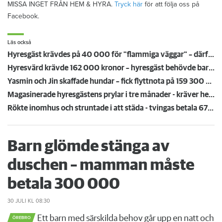
MISSA INGET FRÅN HEM & HYRA.
Tryck här
för att följa oss på
Facebook.
Läs också
Hyresgäst krävdes på 40 000 för "flammiga väggar" – därför höll inte värdens bevis i rätten
Hyresvärd krävde 162 000 kronor – hyresgäst behövde bara betala för ett par nycklar
Yasmin och Jin skaffade hundar – fick flyttnota på 159 300 kronor
Magasinerade hyresgästens prylar i tre månader - kräver henne på 60 000 kronor
Rökte inomhus och struntade i att städa - tvingas betala 67 000 kronor
Barn glömde stänga av
duschen – mamman måste
betala 300 000
30 JULI
KL 08:30
Ett barn med särskilda behov går upp en natt och
ÖREBRO