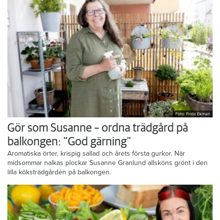
Foto: Frida Ekman
Gör som Susanne – ordna trädgård på
balkongen: ”God gärning”
Aromatiska örter, krispig sallad och årets första gurkor. När
midsommar nalkas plockar Susanne Granlund allsköns grönt i den
lilla köksträdgården på balkongen.