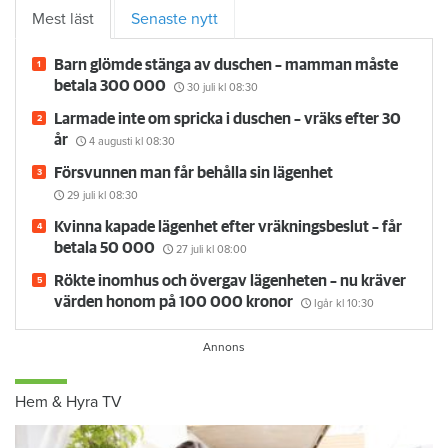
Mest läst
Senaste nytt
Barn glömde stänga av duschen – mamman måste
betala 300 000
30 juli
kl 08:30
Larmade inte om spricka i duschen – vräks efter 30
år
4 augusti
kl 08:30
Försvunnen man får behålla sin lägenhet
29 juli
kl 08:30
Kvinna kapade lägenhet efter vräkningsbeslut – får
betala 50 000
27 juli
kl 08:00
Rökte inomhus och övergav lägenheten – nu kräver
värden honom på 100 000 kronor
Igår kl 10:30
Hem & Hyra TV