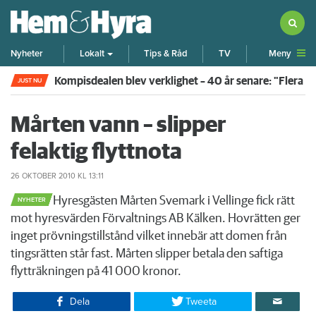
Meny
Nyheter
Lokalt
Tips & Råd
TV
Rökte inomhus och övergav lägenheten – nu kräver 
JUST NU
Mårten vann – slipper
felaktig flyttnota
26 OKTOBER 2010
KL 13:11
​Hyresgästen Mårten Svemark i Vellinge fick rätt
NYHETER
mot hyresvärden Förvaltnings AB Kälken. Hovrätten ger
inget prövningstillstånd vilket innebär att domen från
tingsrätten står fast. Mårten slipper betala den saftiga
flytträkningen på 41 000 kronor.
Dela
Tweeta