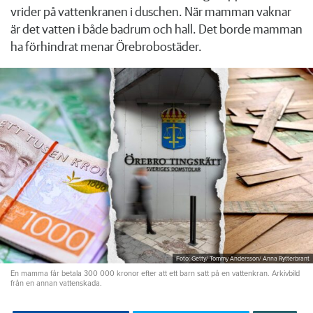
vrider på vattenkranen i duschen. När mamman vaknar
är det vatten i både badrum och hall. Det borde mamman
ha förhindrat menar Örebrobostäder.
Foto: Getty/ Tommy Andersson/ Anna Rytterbrant
En mamma får betala 300 000 kronor efter att ett barn satt på en vattenkran. Arkivbild
från en annan vattenskada.