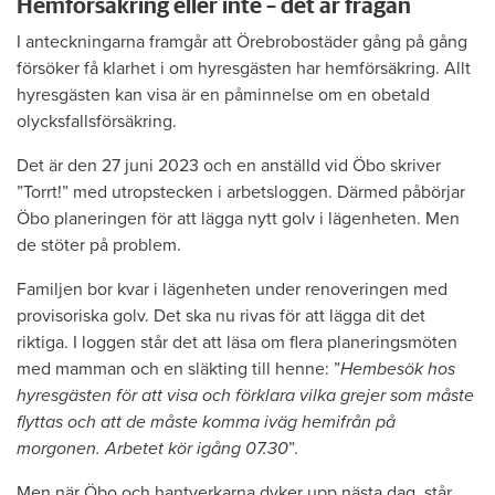
Hemförsäkring eller inte – det är frågan
I anteckningarna framgår att Örebrobostäder gång på gång
försöker få klarhet i om hyresgästen har hemförsäkring. Allt
hyresgästen kan visa är en påminnelse om en obetald
olycksfallsförsäkring.
Det är den 27 juni 2023 och en anställd vid Öbo skriver
”Torrt!” med utropstecken i arbetsloggen. Därmed påbörjar
Öbo planeringen för att lägga nytt golv i lägenheten. Men
de stöter på problem.
Familjen bor kvar i lägenheten under renoveringen med
provisoriska golv. Det ska nu rivas för att lägga dit det
riktiga. I loggen står det att läsa om flera planeringsmöten
med mamman och en släkting till henne: ”
Hembesök hos
hyresgästen för att visa och förklara vilka grejer som måste
flyttas och att de måste komma iväg hemifrån på
morgonen. Arbetet kör igång 07.30
”.
Men när Öbo och hantverkarna dyker upp nästa dag, står