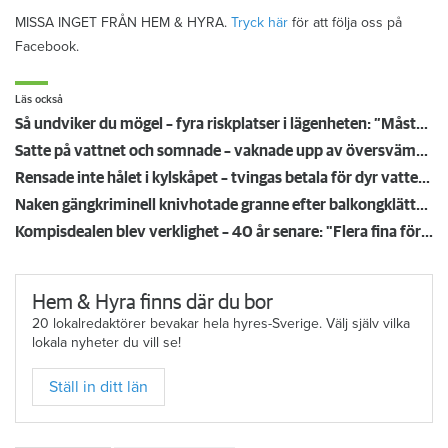
MISSA INGET FRÅN HEM & HYRA.
Tryck här
för att följa oss på
Facebook.
Läs också
Så undviker du mögel – fyra riskplatser i lägenheten: ”Måste städa bort”
Satte på vattnet och somnade – vaknade upp av översvämning hos grannen
Rensade inte hålet i kylskåpet – tvingas betala för dyr vattenskada
Naken gängkriminell knivhotade granne efter balkongklättring
Kompisdealen blev verklighet – 40 år senare: "Flera fina fördelar med att dela bostad"
Hem & Hyra finns där du bor
20 lokalredaktörer bevakar hela hyres-Sverige. Välj själv vilka
lokala nyheter du vill se!
Ställ in ditt län