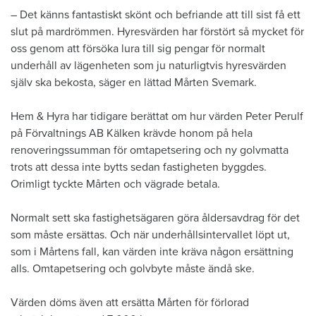
– Det känns fantastiskt skönt och befriande att till sist få ett
slut på mardrömmen. Hyresvärden har förstört så mycket för
oss genom att försöka lura till sig pengar för normalt
underhåll av lägenheten som ju naturligtvis hyresvärden
själv ska bekosta, säger en lättad Mårten Svemark.
Hem & Hyra har tidigare berättat om hur värden Peter Perulf
på Förvaltnings AB Kälken krävde honom på hela
renoveringssumman för omtapetsering och ny golvmatta
trots att dessa inte bytts sedan fastigheten byggdes.
Orimligt tyckte Mårten och vägrade betala.
Normalt sett ska fastighetsägaren göra åldersavdrag för det
som måste ersättas. Och när underhållsintervallet löpt ut,
som i Mårtens fall, kan värden inte kräva någon ersättning
alls. Omtapetsering och golvbyte måste ändå ske.
Värden döms även att ersätta Mårten för förlorad