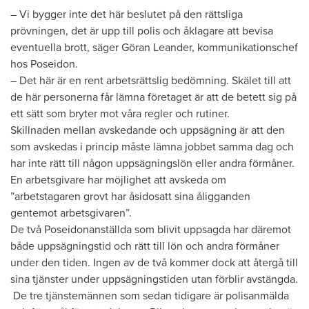
– Vi bygger inte det här beslutet på den rättsliga
prövningen, det är upp till polis och åklagare att bevisa
eventuella brott, säger Göran Leander, kommunikationschef
hos Poseidon.
– Det här är en rent arbetsrättslig bedömning. Skälet till att
de här personerna får lämna företaget är att de betett sig på
ett sätt som bryter mot våra regler och rutiner.
Skillnaden mellan avskedande och uppsägning är att den
som avskedas i princip måste lämna jobbet samma dag och
har inte rätt till någon uppsägningslön eller andra förmåner.
En arbetsgivare har möjlighet att avskeda om
”arbetstagaren grovt har åsidosatt sina åligganden
gentemot arbetsgivaren”.
De två Poseidonanställda som blivit uppsagda har däremot
både uppsägningstid och rätt till lön och andra förmåner
under den tiden. Ingen av de två kommer dock att återgå till
sina tjänster under uppsägningstiden utan förblir avstängda.
De tre tjänstemännen som sedan tidigare är polisanmälda