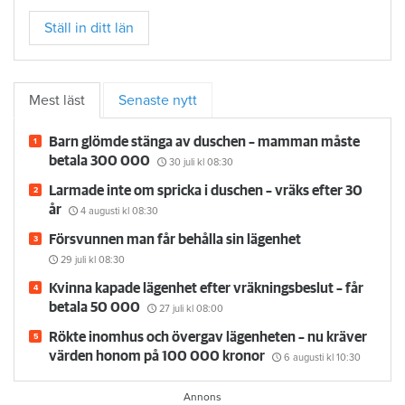
Ställ in ditt län
Mest läst
Senaste nytt
Barn glömde stänga av duschen – mamman måste
betala 300 000
30 juli
kl 08:30
Larmade inte om spricka i duschen – vräks efter 30
år
4 augusti
kl 08:30
Försvunnen man får behålla sin lägenhet
29 juli
kl 08:30
Kvinna kapade lägenhet efter vräkningsbeslut – får
betala 50 000
27 juli
kl 08:00
Rökte inomhus och övergav lägenheten – nu kräver
värden honom på 100 000 kronor
6 augusti
kl 10:30