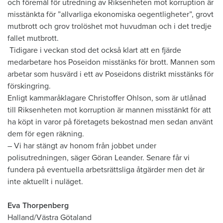
och föremål för utredning av Riksenheten mot korruption är
misstänkta för ”allvarliga ekonomiska oegentligheter”, grovt
mutbrott och grov trolöshet mot huvudman och i det tredje
fallet mutbrott.
Tidigare i veckan stod det också klart att en fjärde
medarbetare hos Poseidon misstänks för brott. Mannen som
arbetar som husvärd i ett av Poseidons distrikt misstänks för
förskingring.
Enligt kammaråklagare Christoffer Ohlson, som är utlånad
till Riksenheten mot korruption är mannen misstänkt för att
ha köpt in varor på företagets bekostnad men sedan använt
dem för egen räkning.
– Vi har stängt av honom från jobbet under
polisutredningen, säger Göran Leander. Senare får vi
fundera på eventuella arbetsrättsliga åtgärder men det är
inte aktuellt i nuläget.
Eva Thorpenberg
Halland/Västra Götaland