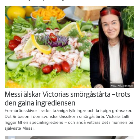
Foto: Frida Ekman
Messi älskar Victorias smörgåstårta – trots
den galna ingrediensen
Formbrödsskivor i rader, krämiga fyllningar och krispiga grönsaker.
Det är basen i den svenska klassikern smörgåstårta. Victoria Lalli
lägger till en specialingrediens – och ändå vattnas det i munnen på
självaste Messi.