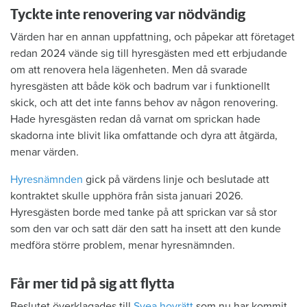
Tyckte inte renovering var nödvändig
Värden har en annan uppfattning, och påpekar att företaget
redan 2024 vände sig till hyresgästen med ett erbjudande
om att renovera hela lägenheten. Men då svarade
hyresgästen att både kök och badrum var i funktionellt
skick, och att det inte fanns behov av någon renovering.
Hade hyresgästen redan då varnat om sprickan hade
skadorna inte blivit lika omfattande och dyra att åtgärda,
menar värden.
Hyresnämnden
gick på värdens linje och beslutade att
kontraktet skulle upphöra från sista januari 2026.
Hyresgästen borde med tanke på att sprickan var så stor
som den var och satt där den satt ha insett att den kunde
medföra större problem, menar hyresnämnden.
Får mer tid på sig att flytta
Beslutet överklagades till
Svea hovrätt
som nu har kommit