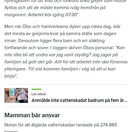
hyresgästen för att visa och förklara vilka grejer som måste
flyttas och att de måste komma iväg hemifrån på
morgonen. Arbetet kör igång 07.30
”.
Men när Öbo och hantverkarna dyker upp nästa dag, står
det mesta av grejerna kvar på samma ställe som dagen
innan. Dessutom ligger flera barn och en släkting
fortfarande och sover. I loggen skriver Öbos personal:
”Kan
inte låta bli att undra var jag varit otydlig? Jag jagar på
familjen så gott det går. Allt för att arbetet inte ska försenas
ytterligare. Till sist kommer familjen i väg så att vi kan
börja
”.
Läs också
Anmälde inte vattenskadat badrum på fem år – krävs på 125 000 kronor
Mamman bär ansvar
Notan för att åtgärda vattenskadan landade på 274 885
kronor.