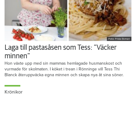
Foto: Frida Ekman
Laga till pastasåsen som Tess: ”Väcker
minnen”
Hon växte upp med sin mammas hemlagade husmanskost och
vurmade för skolmaten. I köket i trean i Rönninge vill Tess Thi
Blanck återuppväcka egna minnen och skapa nya åt sina söner.
Krönikor