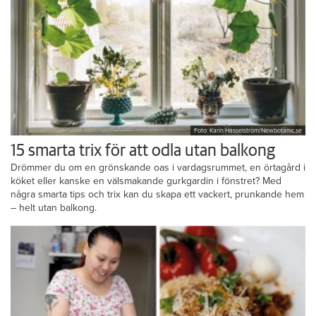
Foto: Karin Hasselström/Newbotanic.se
15 smarta trix för att odla utan balkong
Drömmer du om en grönskande oas i vardagsrummet, en örtagård i
köket eller kanske en välsmakande gurkgardin i fönstret? Med
några smarta tips och trix kan du skapa ett vackert, prunkande hem
– helt utan balkong.