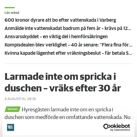
Läs också
600 kronor dyrare att bo efter vattenskada i Varberg
Anmälde inte vattenskadat badrum på fem år – krävs på 125 000 kronor
Ansvarsskyddet – en viktig del i hemförsäkringen
Kompisdealen blev verklighet – 40 år senare: "Flera fina fördelar med att dela bostad"
Kvinna kapade lägenhet efter vräkningsbeslut – får betala 50 000
Larmade inte om spricka i
duschen – vräks efter 30 år
4 AUGUSTI
KL 08:30
Hyresgästen larmade inte om en spricka i
BÅSTAD
duschen som medförde en omfattande vattenskada. Nu
måste han lämna lägenheten efter drygt 30 år men får
längre tid på sig att flytta efter att domen överklagats.