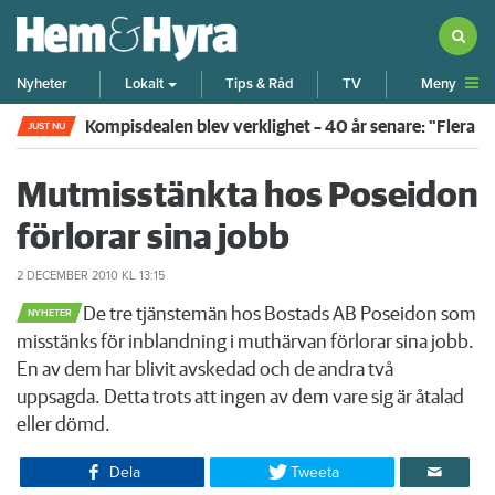
Meny
Nyheter
Lokalt
Tips & Råd
TV
Kompisdealen blev verklighet – 40 år senare: "Flera f
JUST NU
Mutmisstänkta hos Poseidon
förlorar sina jobb
2 DECEMBER 2010
KL 13:15
​De tre tjänstemän hos Bostads AB Poseidon som
NYHETER
misstänks för inblandning i muthärvan förlorar sina jobb.
En av dem har blivit avskedad och de andra två
uppsagda. Detta trots att ingen av dem vare sig är åtalad
eller dömd.
Dela
Tweeta