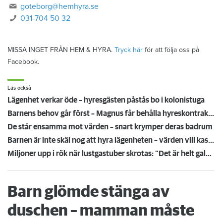
goteborg@hemhyra.se
031-704 50 32
MISSA INGET FRÅN HEM & HYRA.
Tryck här
för att följa oss på
Facebook.
Läs också
Lägenhet verkar öde – hyresgästen påstås bo i kolonistuga
Barnens behov går först – Magnus får behålla hyreskontraktet
De står ensamma mot värden – snart krymper deras badrum
Barnen är inte skäl nog att hyra lägenheten – värden vill kasta ut Magnus
Miljoner upp i rök när lustgastuber skrotas: "Det är helt galet - de ligger överallt"
Barn glömde stänga av
duschen – mamman måste