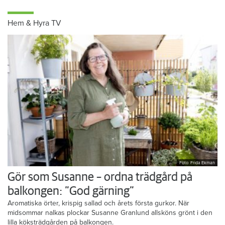
Hem & Hyra TV
Foto: Frida Ekman
Gör som Susanne – ordna trädgård på
balkongen: ”God gärning”
Aromatiska örter, krispig sallad och årets första gurkor. När
midsommar nalkas plockar Susanne Granlund allsköns grönt i den
lilla köksträdgården på balkongen.