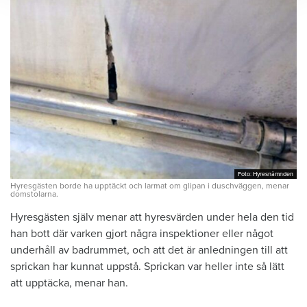
Foto: Hyresnämnden
Foto: Hyresnämnden
Hyresgästen borde ha upptäckt och larmat om glipan i duschväggen, menar
domstolarna.
Hyresgästen själv menar att hyresvärden under hela den tid
han bott där varken gjort några inspektioner eller något
underhåll av badrummet, och att det är anledningen till att
sprickan har kunnat uppstå. Sprickan var heller inte så lätt
att upptäcka, menar han.