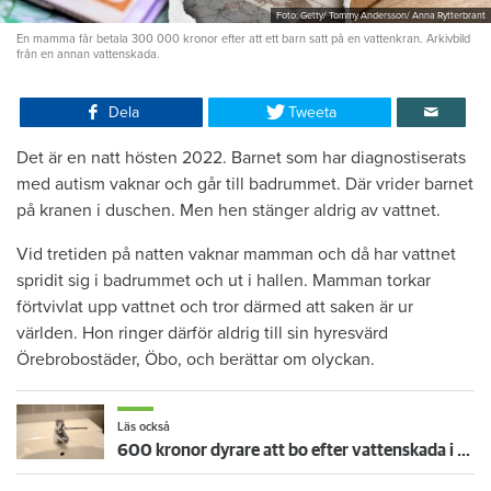
Foto: Getty/ Tommy Andersson/ Anna Rytterbrant
En mamma får betala 300 000 kronor efter att ett barn satt på en vattenkran. Arkivbild
från en annan vattenskada.
Dela
Tweeta
Det är en natt hösten 2022. Barnet som har diagnostiserats
med autism vaknar och går till badrummet. Där vrider barnet
på kranen i duschen. Men hen stänger aldrig av vattnet.
Vid tretiden på natten vaknar mamman och då har vattnet
spridit sig i badrummet och ut i hallen. Mamman torkar
förtvivlat upp vattnet och tror därmed att saken är ur
världen. Hon ringer därför aldrig till sin hyresvärd
Örebrobostäder, Öbo, och berättar om olyckan.
Läs också
600 kronor dyrare att bo efter vattenskada i Varberg