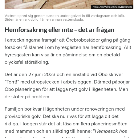
Foto: Arkivbild: Anna Rytterbrant
Foto: Arkivbild: Anna Rytterbrant
Vattnet spred sig genom sanden under golvet in till vardagsrum och kök.
Biden är en arkivbild från en annan vattenskada.
Hemförsäkring eller inte – det är frågan
I anteckningarna framgår att Örebrobostäder gång på gång
försöker få klarhet i om hyresgästen har hemförsäkring. Allt
hyresgästen kan visa är en påminnelse om en obetald
olycksfallsförsäkring.
Det är den 27 juni 2023 och en anställd vid Öbo skriver
”Torrt!” med utropstecken i arbetsloggen. Därmed påbörjar
Öbo planeringen för att lägga nytt golv i lägenheten. Men
de stöter på problem.
Familjen bor kvar i lägenheten under renoveringen med
provisoriska golv. Det ska nu rivas för att lägga dit det
riktiga. I loggen står det att läsa om flera planeringsmöten
med mamman och en släkting till henne: ”
Hembesök hos