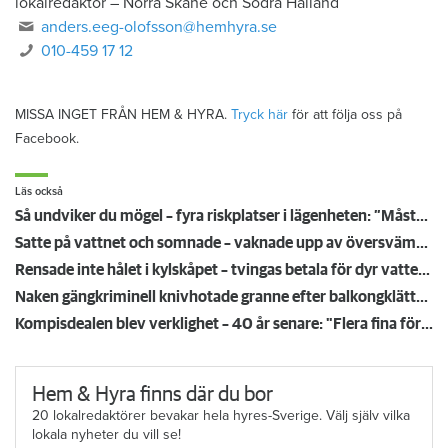
lokalredaktör
–
Norra Skåne och Södra Halland
anders.eeg-olofsson@hemhyra.se
010-459 17 12
MISSA INGET FRÅN HEM & HYRA.
Tryck här
för att följa oss på
Facebook.
Läs också
Så undviker du mögel – fyra riskplatser i lägenheten: ”Måste städa bort”
Satte på vattnet och somnade – vaknade upp av översvämning hos grannen
Rensade inte hålet i kylskåpet – tvingas betala för dyr vattenskada
Naken gängkriminell knivhotade granne efter balkongklättring
Kompisdealen blev verklighet – 40 år senare: "Flera fina fördelar med att dela bostad"
Hem & Hyra finns där du bor
20 lokalredaktörer bevakar hela hyres-Sverige. Välj själv vilka
lokala nyheter du vill se!