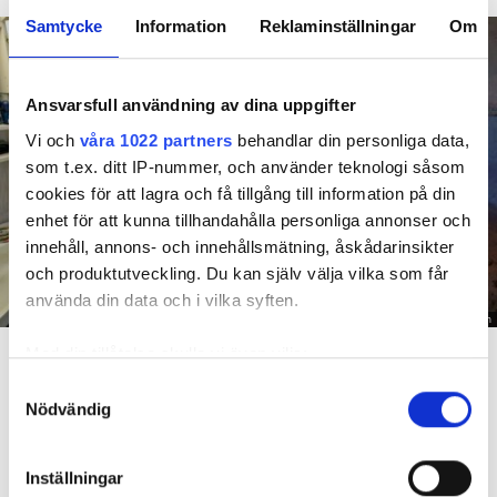
Samtycke
Information
Reklaminställningar
Om
Ansvarsfull användning av dina uppgifter
Vi och
våra 1022 partners
behandlar din personliga data,
som t.ex. ditt IP-nummer, och använder teknologi såsom
cookies för att lagra och få tillgång till information på din
enhet för att kunna tillhandahålla personliga annonser och
innehåll, annons- och innehållsmätning, åskådarinsikter
och produktutveckling. Du kan själv välja vilka som får
använda din data och i vilka syften.
Foto: Hyresnämnden
En inspektion visade att vatten under en längre tid läckt in genom sprickor i väggen (de
Med din tillåtelse skulle vi även vilja:
röda markeringarna) och orsakat rötskador i syllen.
Samla in information om din geografiska plats
Samtyckesval
Nödvändig
som kan ha en noggrannhet på upp till flera meter
Dela
Tweeta
Identifiera din enhet genom att aktivt skanna den
Hyresgästen har bott i lägenheten i skånska Båstad sedan
för specifika kännetecken (fingeravtryck)
Inställningar
1995 men måste nu flytta sedan hans kontrakt prövats både
Ta reda på mer om hur dina personliga uppgifter