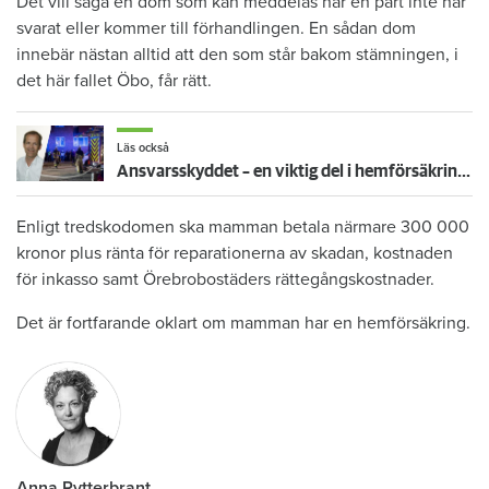
Det vill säga en dom som kan meddelas när en part inte har
svarat eller kommer till förhandlingen. En sådan dom
innebär nästan alltid att den som står bakom stämningen, i
det här fallet Öbo, får rätt.
Läs också
Ansvarsskyddet – en viktig del i hemförsäkringen
Enligt tredskodomen ska mamman betala närmare 300 000
kronor plus ränta för reparationerna av skadan, kostnaden
för inkasso samt Örebrobostäders rättegångskostnader.
Det är fortfarande oklart om mamman har en hemförsäkring.
Anna Rytterbrant