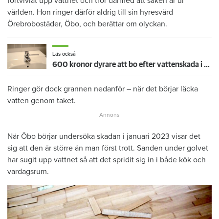
förtvivlat upp vattnet och tror därmed att saken är ur
världen. Hon ringer därför aldrig till sin hyresvärd
Örebrobostäder, Öbo, och berättar om olyckan.
Läs också
600 kronor dyrare att bo efter vattenskada i Varberg
Ringer gör dock grannen nedanför – när det börjar läcka
vatten genom taket.
När Öbo börjar undersöka skadan i januari 2023 visar det
sig att den är större än man först trott. Sanden under golvet
har sugit upp vattnet så att det spridit sig in i både kök och
vardagsrum.