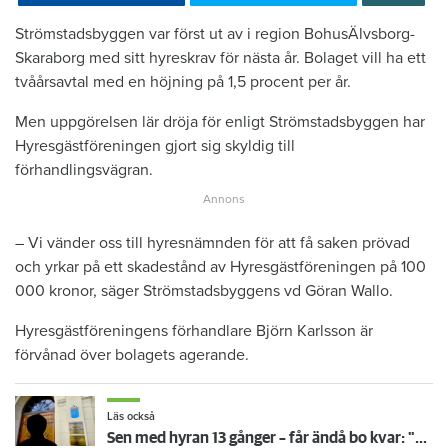
Strömstadsbyggen var först ut av i region BohusÄlvsborg-
Skaraborg med sitt hyreskrav för nästa år. Bolaget vill ha ett
tvåårsavtal med en höjning på 1,5 procent per år.
Men uppgörelsen lär dröja för enligt Strömstadsbyggen har
Hyresgästföreningen gjort sig skyldig till
förhandlingsvägran.
– Vi vänder oss till hyresnämnden för att få saken prövad
och yrkar på ett skadestånd av Hyresgästföreningen på 100
000 kronor, säger Strömstadsbyggens vd Göran Wallo.
Hyresgästföreningens förhandlare Björn Karlsson är
förvånad över bolagets agerande.
Läs också
Sen med hyran 13 gånger – får ändå bo kvar: "Glömde att betala"