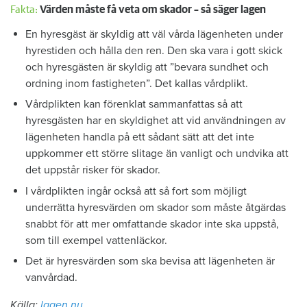
Fakta:
Värden måste få veta om skador – så säger lagen
En hyresgäst är skyldig att väl vårda lägenheten under
hyrestiden och hålla den ren. Den ska vara i gott skick
och hyresgästen är skyldig att ”bevara sundhet och
ordning inom fastigheten”. Det kallas vårdplikt.
Vårdplikten kan förenklat sammanfattas så att
hyresgästen har en skyldighet att vid användningen av
lägenheten handla på ett sådant sätt att det inte
uppkommer ett större slitage än vanligt och undvika att
det uppstår risker för skador.
I vårdplikten ingår också att så fort som möjligt
underrätta hyresvärden om skador som måste åtgärdas
snabbt för att mer omfattande skador inte ska uppstå,
som till exempel vattenläckor.
Det är hyresvärden som ska bevisa att lägenheten är
vanvårdad.
Källa:
lagen.nu