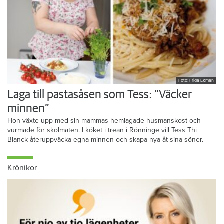
Foto: Frida Ekman
Laga till pastasåsen som Tess: ”Väcker
minnen”
Hon växte upp med sin mammas hemlagade husmanskost och
vurmade för skolmaten. I köket i trean i Rönninge vill Tess Thi
Blanck återuppväcka egna minnen och skapa nya åt sina söner.
Krönikor