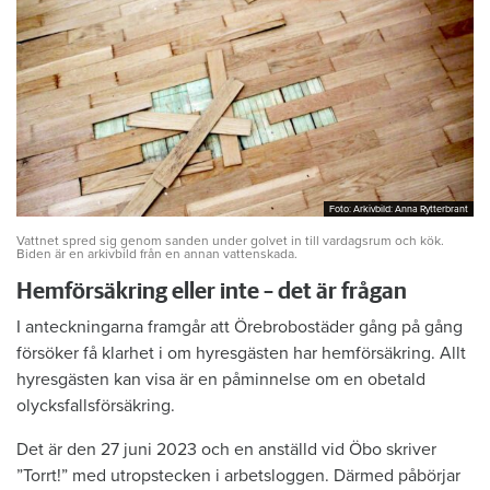
Foto: Arkivbild: Anna Rytterbrant
Foto: Arkivbild: Anna Rytterbrant
Vattnet spred sig genom sanden under golvet in till vardagsrum och kök.
Biden är en arkivbild från en annan vattenskada.
Hemförsäkring eller inte – det är frågan
I anteckningarna framgår att Örebrobostäder gång på gång
försöker få klarhet i om hyresgästen har hemförsäkring. Allt
hyresgästen kan visa är en påminnelse om en obetald
olycksfallsförsäkring.
Det är den 27 juni 2023 och en anställd vid Öbo skriver
”Torrt!” med utropstecken i arbetsloggen. Därmed påbörjar