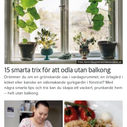
Foto: Karin Hasselström/Newbotanic.se
15 smarta trix för att odla utan balkong
Drömmer du om en grönskande oas i vardagsrummet, en örtagård i
köket eller kanske en välsmakande gurkgardin i fönstret? Med
några smarta tips och trix kan du skapa ett vackert, prunkande hem
– helt utan balkong.