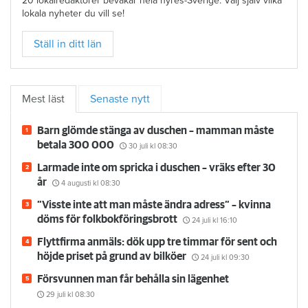
20 lokalredaktörer bevakar hela hyres-Sverige. Välj själv vilka
lokala nyheter du vill se!
Ställ in ditt län
Mest läst
Senaste nytt
Barn glömde stänga av duschen – mamman måste
betala 300 000
30 juli
kl 08:30
Larmade inte om spricka i duschen – vräks efter 30
år
4 augusti
kl 08:30
”Visste inte att man måste ändra adress” – kvinna
döms för folkbokföringsbrott
24 juli
kl 16:10
Flyttfirma anmäls: dök upp tre timmar för sent och
höjde priset på grund av bilköer
24 juli
kl 09:30
Försvunnen man får behålla sin lägenhet
29 juli
kl 08:30