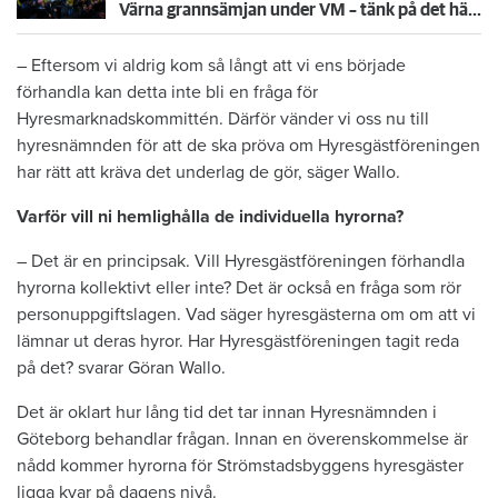
Värna grannsämjan under VM – tänk på det här inför fortsatta nattmatcher
– Eftersom vi aldrig kom så långt att vi ens började
förhandla kan detta inte bli en fråga för
Hyresmarknadskommittén. Därför vänder vi oss nu till
hyresnämnden för att de ska pröva om Hyresgästföreningen
har rätt att kräva det underlag de gör, säger Wallo.
Varför vill ni hemlighålla de individuella hyrorna?
– Det är en principsak. Vill Hyresgästföreningen förhandla
hyrorna kollektivt eller inte? Det är också en fråga som rör
personuppgiftslagen. Vad säger hyresgästerna om om att vi
lämnar ut deras hyror. Har Hyresgästföreningen tagit reda
på det? svarar Göran Wallo.
Det är oklart hur lång tid det tar innan Hyresnämnden i
Göteborg behandlar frågan. Innan en överenskommelse är
nådd kommer hyrorna för Strömstadsbyggens hyresgäster
ligga kvar på dagens nivå.