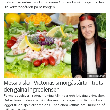
midsommar nalkas plockar Susanne Granlund allsköns grönt i den
lilla köksträdgården på balkongen.
Foto: Frida Ekman
Messi älskar Victorias smörgåstårta – trots
den galna ingrediensen
Formbrödsskivor i rader, krämiga fyllningar och krispiga grönsaker.
Det är basen i den svenska klassikern smörgåstårta. Victoria Lalli
lägger till en specialingrediens – och ändå vattnas det i munnen på
självaste Messi.