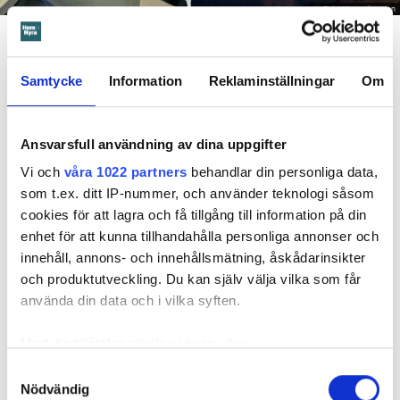
Foto: Hyresnämnden
En inspektion visade att vatten under en längre tid läckt in genom sprickor i väggen (de
röda markeringarna) och orsakat rötskador i syllen.
Samtycke
Information
Reklaminställningar
Om
Dela
Tweeta
Hyresgästen har bott i lägenheten i skånska Båstad sedan
Ansvarsfull användning av dina uppgifter
1995 men måste nu flytta sedan hans kontrakt prövats både
i hyresnämnden och i hovrätten.
Vi och
våra 1022 partners
behandlar din personliga data,
som t.ex. ditt IP-nummer, och använder teknologi såsom
cookies för att lagra och få tillgång till information på din
Skada upptäcktes av hantverkare
enhet för att kunna tillhandahålla personliga annonser och
Det var när hyresvärdens hantverkare skulle byta ett
innehåll, annons- och innehållsmätning, åskådarinsikter
duschmunstycke under hösten förra året som en spricka i
och produktutveckling. Du kan själv välja vilka som får
plastmattan på väggen i duschen upptäcktes. Strax efter
använda din data och i vilka syften.
detta lät värden ett företag göra en besiktning av
badrummet. Då upptäcktes att vatten läckt från den trasiga
Med din tillåtelse skulle vi även vilja:
svetsskarven under en längre tid och orsakat omfattande
Samla in information om din geografiska plats
Samtyckesval
vattenskador.
Nödvändig
som kan ha en noggrannhet på upp till flera meter