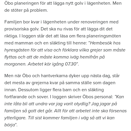
Öbo planeringen för att lägga nytt golv i lägenheten. Men
de stöter på problem.
Familjen bor kvar i lägenheten under renoveringen med
provisoriska golv. Det ska nu rivas för att lägga dit det
riktiga. I loggen står det att läsa om flera planeringsmöten
med mamman och en släkting till henne: ”
Hembesök hos
hyresgästen för att visa och förklara vilka grejer som måste
flyttas och att de måste komma iväg hemifrån på
morgonen. Arbetet kör igång 07.30
”.
Men när Öbo och hantverkarna dyker upp nästa dag, står
det mesta av grejerna kvar på samma ställe som dagen
innan. Dessutom ligger flera barn och en släkting
fortfarande och sover. I loggen skriver Öbos personal:
”Kan
inte låta bli att undra var jag varit otydlig? Jag jagar på
familjen så gott det går. Allt för att arbetet inte ska försenas
ytterligare. Till sist kommer familjen i väg så att vi kan
börja
”.