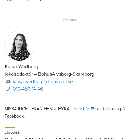
Kajsa Wedberg
lokalredaktör
–
BohusÄlvsborg-Skaraborg
kajsa.wedberg@hemhyra.se
010-459 14 46
MISSA INGET FRÅN HEM & HYRA.
Tryck här
för att följa oss på
Facebook.
Läs också