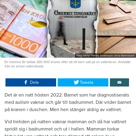
Foto: Getty/ Tommy Andersson/ Anna Rytterbrant
En mamma får betala 300 000 kronor efter att ett barn satt på en vattenkran. Arkivbild
från en annan vattenskada.
Dela
Tweeta
Det är en natt hösten 2022. Barnet som har diagnostiserats
med autism vaknar och går till badrummet. Där vrider barnet
på kranen i duschen. Men hen stänger aldrig av vattnet.
Vid tretiden på natten vaknar mamman och då har vattnet
spridit sig i badrummet och ut i hallen. Mamman torkar