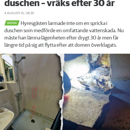
duschen – vräks efter 30 år
4 AUGUSTI
KL 08:30
Hyresgästen larmade inte om en spricka i
BÅSTAD
duschen som medförde en omfattande vattenskada. Nu
måste han lämna lägenheten efter drygt 30 år men får
längre tid på sig att flytta efter att domen överklagats.