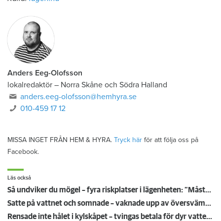
Anders Eeg-Olofsson
lokalredaktör
–
Norra Skåne och Södra Halland
anders.eeg-olofsson@hemhyra.se
010-459 17 12
MISSA INGET FRÅN HEM & HYRA.
Tryck här
för att följa oss på
Facebook.
Läs också
Så undviker du mögel – fyra riskplatser i lägenheten: ”Måste städa bort”
Satte på vattnet och somnade – vaknade upp av översvämning hos grannen
Rensade inte hålet i kylskåpet – tvingas betala för dyr vattenskada