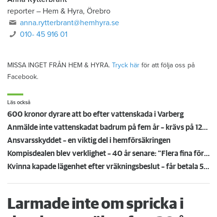
reporter
–
Hem & Hyra, Örebro
anna.rytterbrant@hemhyra.se
010- 45 916 01
MISSA INGET FRÅN HEM & HYRA.
Tryck här
för att följa oss på
Facebook.
Läs också
600 kronor dyrare att bo efter vattenskada i Varberg
Anmälde inte vattenskadat badrum på fem år – krävs på 125 000 kronor
Ansvarsskyddet – en viktig del i hemförsäkringen
Kompisdealen blev verklighet – 40 år senare: "Flera fina fördelar med att dela bostad"
Kvinna kapade lägenhet efter vräkningsbeslut – får betala 50 000
Larmade inte om spricka i