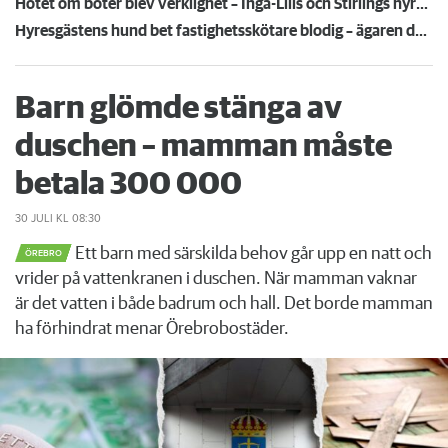
Hotet om böter blev verklighet – Inga-Lills och Stirlings hyresvärdar får betala 75 000: ”Herregud så onödigt”
Hyresgästens hund bet fastighetsskötare blodig – ägaren döms och förlorar nu lägenheten
Barn glömde stänga av
duschen – mamman måste
betala 300 000
30 JULI
KL 08:30
Ett barn med särskilda behov går upp en natt och
ÖREBRO
vrider på vattenkranen i duschen. När mamman vaknar
är det vatten i både badrum och hall. Det borde mamman
ha förhindrat menar Örebrobostäder.